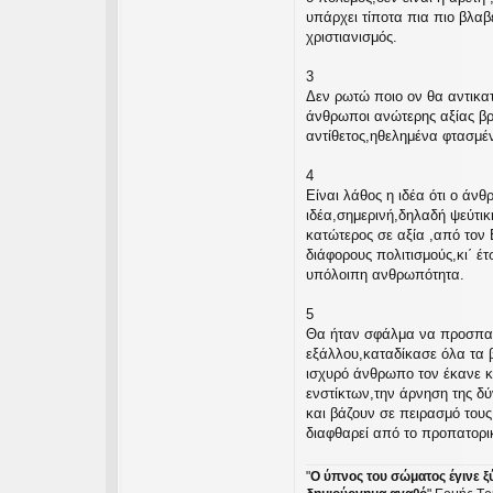
υπάρχει τίποτα πια πιο βλαβ
χριστιανισμός.
3
Δεν ρωτώ ποιο ον θα αντικατ
άνθρωποι ανώτερης αξίας βρί
αντίθετος,ηθελημένα φτασμέ
4
Είναι λάθος η ιδέα ότι ο άν
ιδέα,σημερινή,δηλαδή ψεύτι
κατώτερος σε αξία ,από το
διάφορους πολιτισμούς,κι΄ 
υπόλοιπη ανθρωπότητα.
5
Θα ήταν σφάλμα να προσπαθο
εξάλλου,καταδίκασε όλα τα β
ισχυρό άνθρωπο τον έκανε κ
ενστίκτων,την άρνηση της δ
και βάζουν σε πειρασμό τους
διαφθαρεί από το προπατορικ
"
Ο ύπνος του σώματος έγινε ξ