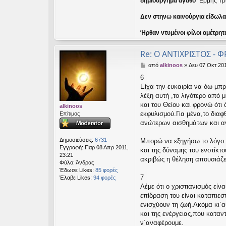
δημιούργημα αγαθό
" Ερμής Τρ
Δεν στηνω καινούργια είδωλα ε
Ήρθαν ντυμένοι φίλοι αμέτρητ
Re: Ο ΑΝΤΙΧΡΙΣΤΟΣ - Φ
Δ
από
alkinoos
»
Δευ 07 Οκτ 201
η
6
μ
Είχα την ευκαιρία να δω μπ
ο
σ
λέξη αυτή ,το λιγότερο από 
ί
και του Θείου και φρονώ ότι
alkinoos
ε
εκφυλισμού.Για μένα,το διαφθ
Επίτιμος
υ
ανώτερων αισθημάτων και αν
σ
η
Δημοσιεύσεις:
6731
Μπορώ να εξηγήσω το λόγο π
Εγγραφή:
Παρ 08 Απρ 2011,
και της δύναμης του ενστίκτ
23:21
ακριβώς η θέληση απουσιάζει
Φύλο:
Άνδρας
Έδωσε Likes:
85 φορές
7
Έλαβε Likes:
94 φορές
Λέμε ότι ο χριστιανισμός είν
επίδραση του είναι καταπιε
ενισχύουν τη ζωή.Ακόμα κι΄α
και της ενέργειας,που καταν
ν΄αναφέρουμε.