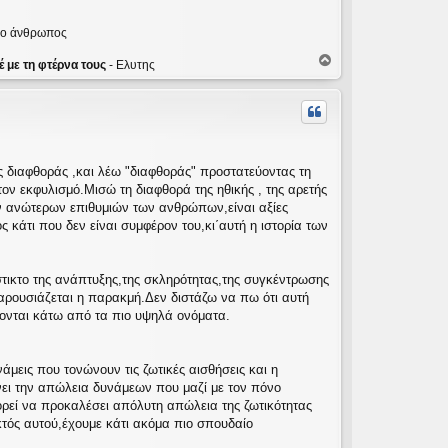
ε ο άνθρωπος
Κ
 με τη φτέρνα τους
- Ελυτης
ο
ρ
υ
φ
ή
 διαφθοράς ,και λέω "διαφθοράς" προστατεύοντας τη
τον εκφυλισμό.Μισώ τη διαφθορά της ηθικής , της αρετής
των ανώτερων επιθυμιών των ανθρώπων,είναι αξίες
ς κάτι που δεν είναι συμφέρον του,κι΄αυτή η ιστορία των
τικτο της ανάπτυξης,της σκληρότητας,της συγκέντρωσης
παρουσιάζεται η παρακμή.Δεν διστάζω να πω ότι αυτή
σκονται κάτω από τα πιο υψηλά ονόματα.
υνάμεις που τονώνουν τις ζωτικές αισθήσεις και η
νει την απώλεια δυνάμεων που μαζί με τον πόνο
ορεί να προκαλέσει απόλυτη απώλεια της ζωτικότητας
Εκτός αυτού,έχουμε κάτι ακόμα πιο σπουδαίο