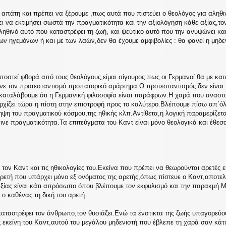
α απάτη και πρέπει να ξέρουμε ,πως αυτά που πιστεύει ο θεολόγος για αληθιν
ι να εκτιμήσει σωστά την πραγματικότητα και την αξιολόγηση κάθε αξίας,τον 
ληθινό αυτό που καταστρέφει τη ζωή, και ψεύτικο αυτό που την ανυψώνει και
των ηγεμόνων ή και με των λαών,δεν θα έχουμε αμφιβολίες : θα φανεί η μηδεν
υποστεί φθορά από τους θεολόγους,είμαι σίγουρος πως οι Γερμανοί θα με κ
νε τον προτεσταντισμό προπατορικό αμάρτημα.Ο προτεσταντισμός δεν είναι π
 καταλάβουμε ότι η Γερμανική φιλοσοφία είναι παράφρων.Η χαρά που αναστα
χίζει τώρα η πίστη στην επιστροφή προς το καλύτερο.Βλέπουμε πίσω απ΄όλα
ληψη του πραγματικού κόσμου,της ηθικής κλπ.Αντίθετα,η λογική παραμερίζε
ινε πραγματικότητα.Τα επιτεύγματα του Καντ είναι μόνο θεολογικά και έθε
τον Καντ και τις ηθικολογίες του.Εκείνα που πρέπει να θεωρούνται αρετές ε
ρετή που υπάρχει μόνο εξ ονόματος της αρετής,όπως πίστευε ο Καντ,αποτελε
αξίας είναι κάτι απρόσωπο όπου βλέπουμε τον εκφυλισμό και την παρακμή.Μα
 ο καθένας τη δική του αρετή.
αταστρέφει τον άνθρωπο,τον θυσιάζει.Ενώ τα ένστικτα της ζωής υπαγορεύου
 εκείνη του Καντ,αυτού του μεγάλου μηδενιστή που έβλεπε τη χαρά σαν κάτ