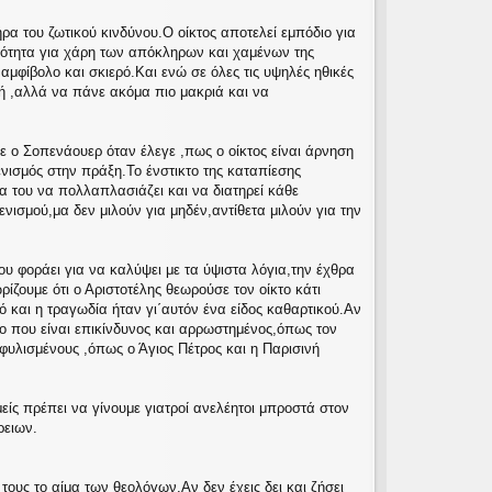
ρα του ζωτικού κινδύνου.Ο οίκτος αποτελεί εμπόδιο για
ωτικότητα για χάρη των απόκληρων και χαμένων της
μφίβολο και σκιερό.Και ενώ σε όλες τις υψηλές ηθικές
τή ,αλλά να πάνε ακόμα πιο μακριά και να
ε ο Σοπενάουερ όταν έλεγε ,πως ο οίκτος είναι άρνηση
ενισμός στην πράξη.Το ένστικτο της καταπίεσης
τα του να πολλαπλασιάζει και να διατηρεί κάθε
νισμού,μα δεν μιλούν για μηδέν,αντίθετα μιλούν για την
ου φοράει για να καλύψει με τα ύψιστα λόγια,την έχθρα
ίζουμε ότι ο Αριστοτέλης θεωρούσε τον οίκτο κάτι
ό και η τραγωδία ήταν γι΄αυτόν ένα είδος καθαρτικού.Αν
ο που είναι επικίνδυνος και αρρωστημένος,όπως τον
φυλισμένους ,όπως ο Άγιος Πέτρος και η Παρισινή
μείς πρέπει να γίνουμε γιατροί ανελέητοι μπροστά στον
ρειων.
τους το αίμα των θεολόγων.Αν δεν έχεις δει και ζήσει