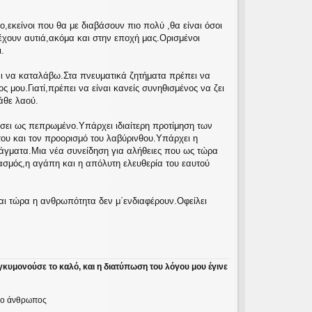
,εκείνοι που θα με διαβάσουν πιο πολύ ,θα είναι όσοι
ουν αυτιά,ακόμα και στην εποχή μας.Ορισμένοι
.
αι να καταλάβω.Στα πνευματικά ζητήματα πρέπει να
 μου.Γιατί,πρέπει να είναι κανείς συνηθισμένος να ζει
άθε λαού.
ήσει ως πεπρωμένο.Υπάρχει ιδιαίτερη προτίμηση των
του και τον προορισμό του λαβύρινθου.Υπάρχει η
ράγματα.Μια νέα συνείδηση για αλήθειες που ως τώρα
ασμός,η αγάπη και η απόλυτη ελευθερία του εαυτού
ίναι τώρα η ανθρωπότητα δεν μ΄ενδιαφέρουν.Οφείλει
γκυμονούσε το καλό, και η διατύπωση του λόγου μου έγινε
ε ο άνθρωπος