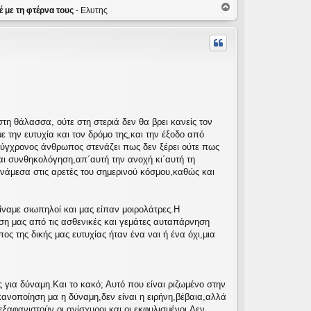
Κ
 με τη φτέρνα τους
- Ελυτης
ο
ρ
υ
φ
ή
στη θάλασσα, ούτε στη στεριά δεν θα βρει κανείς τον
την ευτυχία και τον δρόμο της,και την έξοδο από
σύγχρονος άνθρωπος στενάζει πως δεν ξέρει ούτε πως
αι συνθηκολόγηση,απ΄αυτή την ανοχή κι΄αυτή τη
άμεσα στις αρετές του σημερινού κόσμου,καθώς και
ίναμε σιωπηλοί και μας είπαν μοιρολάτρες.Η
ση μας από τις ασθενικές και γεμάτες αυταπάρνηση
ος της δικής μας ευτυχίας ήταν ένα ναι ή ένα όχι,μια
 για δύναμη.Και το κακό; Αυτό που είναι ριζωμένο στην
ικανοποίηση μα η δύναμη,δεν είναι η ειρήνη,βέβαια,αλλά
αφανιστούν οι ανίσχυροι και οι εκφυλισμένοι.Δεν