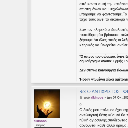
από κοντά αυτή την κατάσταση
επιστημόνων και ψυχολόγων μ
μπορούμε να φαντστούμε.Το α
τάχα τους δίνει το δικαίωμ
Σαν τον κληρικό,ο ιδεαλιστής
πεποίθηση ότι βρίσκεται πολ
ξέρουμε ότι όλες αυτές οι λ
κληρικός να θεωρείται ανώτε
"
Ο ύπνος του σώματος έγινε ξ
δημιούργημα αγαθό
" Ερμής Τρ
Δεν στηνω καινούργια είδωλα ε
Ήρθαν ντυμένοι φίλοι αμέτρητ
Re: Ο ΑΝΤΙΧΡΙΣΤΟΣ - Φ
Δ
από
alkinoos
»
Δευ 07 Οκτ 201
η
9
μ
Ο δικός μου πόλεμος έχει κηρ
ο
σ
ανειλικρινή θέση κι΄αυτό θα
ί
ηθική αγιοσύνης,συνδέοντας 
alkinoos
ε
αρνούνται κάθε άλλο όραμα.
Επίτιμος
υ