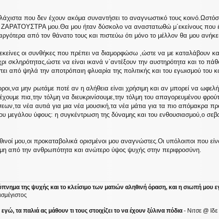
 ελάχιστα που δεν έχουν ακόμα συναντήσει το αναγνωστικό τους κοινό.Ωστόσο
 ΖΑΡΑΤΟΥΣΤΡΑ μου.Θα μoυ ήταν δύσκολο να αναστατωθώ μ΄εκείνους που έχ
ργότερα από τον θάνατο τους και πιστεύω ότι μόνο το μέλλον θα μου ανήκει
 εκείνες οι συνθήκες που πρέπει να διαμορφώσω ,ώστε να με καταλάβουν κ
ι σκληρότητας,ώστε να είναι ικανά ν΄αντέξουν την αυστηρότητα και το πάθος
πει από ψηλά την αποτρόπαιη φλυαρία της πολιτικής και του εγωισμού του κ
ροι,να μην ρωτάμε ποτέ αν η αλήθεια είναι χρήσιμη και αν μπορεί να ωφελ
έχουμε πια,την τόλμη να διευκρινίσουμε,την τόλμη του απαγορευμένου φρού
εων,τα νέα αυτιά για μια νέα μουσική,τα νέα μάτια για τα πιο απόμακρα π
του μεγάλου ύφους: η συγκέντρωση της δύναμης και του ενθουσιασμού,ο σεβ
ληθινοί μου,οι προκαταβολικά ορισμένοι μου αναγνώστες.Οι υπόλοιποι που ε
αμη από την ανθρωπότητα και ανώτερο ύψος ψυχής στην περιφροσύνη.
ύπνημα της ψυχής και το κλείσιμο των ματιών αληθινή όραση, και η σιωπή μου ε
ισμέγιστος
γώ, τα παλιά ας μάθουν τι τους στοιχίζει το να έχουν ξύλινα πόδια
- Νιτσε @ Ιδ