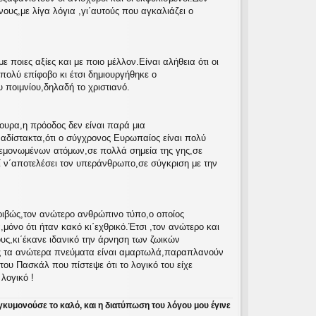
ους,με λίγα λόγια ,γι΄αυτούς που αγκαλιάζει ο
ποιες αξίες και με ποιο μέλλον.Είναι αλήθεια ότι οι
 πολύ επίφοβο κι έτσι δημιουργήθηκε ο
 ποιμνίου,δηλαδή το χριστιανό.
γουρα,η πρόοδος δεν είναι παρά μια
αδίστακτα,ότι ο σύγχρονος Ευρωπαίος είναι πολύ
εμονωμένων ατόμων,σε πολλά σημεία της γης,σε
ί ν΄αποτελέσει τον υπεράνθρωπο,σε σύγκριση με την
ριβώς,τον ανώτερο ανθρώπινο τύπο,ο οποίος
μόνο ότι ήταν κακό κι΄εχθρικό.Έτσι ,τον ανώτερο και
υς,κι΄έκανε ιδανικό την άρνηση των ζωικών
πως τα ανώτερα πνεύματα είναι αμαρτωλά,παραπλανούν
ου Πασκάλ που πίστεψε ότι το λογικό του είχε
λογικό !
γκυμονούσε το καλό, και η διατύπωση του λόγου μου έγινε