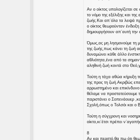
Αν ο οίκτος υπολογίζεται σε
το νόμο της εξέλιξης και της
ζωής.Και απ΄όλα τα λειψά πρ
ο οίκτος θεωρούνταν ένδειξη
δημιουργήσουν απ΄αυτή την 
Όμως,ας μη λησμονούμε τη μη
της ζωής,πως κάνει τη ζωή α
δυναμώνει κάθε άλλο ένστικτο
αθλιότητα,ένα από τα σημαντ
αληθινή ζωή κοντά στο Θεό,γ
Τούτη η τάχα αθώα κήρυξη τη
της προς τη ζωή.Ακριβώς επε
αρρωστημένο και επικίνδυνο 
θέλαμε να προστατεύσουμε το
παριστάνει ο Σοπενάουερ ,κα
Σχολή,όπως ο Τολσόι και ο 
Τούτη η σύγχρονη και νοσηρή
οίκτο,κι΄έτσι πρέπει ν΄αγαπ
8
Αν και περιττό,θα πω ότι θε