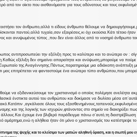
ερό από τον οίκτο που αισθανόμαστε για τους αδύνατους και τους εκφυλισμέν
αστήσει τον άνθρωπο,αλλά τι είδους άνθρωπο θέλουμε να δημιουργήσουμε,με 
σκονται παντού,αλλά τυχαία,σαν εξαιρέσεις,κι όχι εκούσια.Κάτι τέτοιο ήταν
νος και ανυψωμένος τύπος ,που δεν είναι άλλος από το νοσηρό άνθρωπο του
θρωπος αντιπροσωπεύει την εξέλιξη προς το καλύτερο και το ανώτερο ον : σί
κη.Καθώς εξέλιξη δεν σημαίνει απαραίτητα και ανύψωση,μπορούμε να πούμε 
ν Ευρωπαίο της Αναγέννησης.Πάντως,παρατηρούμε μια αδιάκοπη ανάπτυξη μ
έτσι μας επιτρέπεται να φανταστούμε ένα ανώτερο τύπο ανθρώπου,που μπορε
ύμε να εξιδανικεύσουμε τον χριστιανισμό ο οποίος πολέμησε ανελέητα ακ
ασικά ένστικτα αυτού του ανθρώπου και δοκίμασε να διυλίσει μέσα απ΄αυτά,
ακό.Κατόπιν ,αγκάλιασε όλους τους εξασθενημένους,ταπεινούς,εκφυλισμένο
ύναμης και της λογικής των ισχυρών,φτάνοντας στο σημείο να διακηρύξει 
 άλλους.Και έχουμε ένα βλιβερό παράδειγμα πάνω σ΄αυτό,τη διαστρέβλωση τ
ό αμάρτημα,ενώ η αλήθεια ήταν ότι μόνο ο χριστιανισμός του κατέστρεψε το 
ύπνημα της ψυχής και το κλείσιμο των ματιών αληθινή όραση, και η σιωπή μου ε