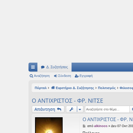
Ιδεογραφήματα
Αυτός ο τόπος φιλοδοξεί να ανοίγει μονοπάτια για τα συναρπαστικά και όμ
Δ. Συζητήσεις
ρή
Αναζήτηση
Σύνδεση
Εγγραφή
γο
Πόρταλ
Ευρετήριο Δ. Συζήτησης
Πολιτισμός
Φιλοσο
ρε
Ο ΑΝΤΙΧΡΙΣΤΟΣ - ΦΡ. ΝΙΤΣΕ
ς
Απάντηση
συ
Ο ΑΝΤΙΧΡΙΣΤΟΣ - ΦΡ. Ν
νδ
Δ
από
alkinoos
»
Δευ 07 Οκτ 201
έσ
η