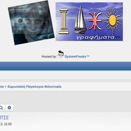
ορφα ταξίδια του νού...
Hosted by:
SystemFreaks
™
φία
Ευρωπαϊκή-Παγκόσμια Φιλοσοφία
Αναζήτηση
Ειδική αναζήτηση
ΙΤΣΕ
3, 11:02