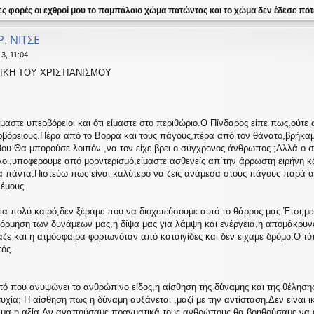
ες φορές οι εχθροί μου το παμπάλαιο χώμα πατώντας και το χώμα δεν έδεσε ποτέ
Ρ. ΝΙΤΣΕ
3, 11:04
ΙΚΗ ΤΟΥ ΧΡΙΣΤΙΑΝΙΣΜΟΥ
ίμαστε υπερβόρειοι και ότι είμαστε στο περιθώριο.Ο Πίνδαρος είπε πως,ούτε 
βόρειους.Πέρα από το Βορρά και τους πάγους,πέρα από τον θάνατο,βρήκαμε 
θου.Θα μπορούσε λοιπόν ,να τον είχε βρει ο σύγχρονος άνθρωπος ;Αλλά ο 
λοι,υποφέρουμε από μορντερισμό,είμαστε ασθενείς απ΄την άρρωστη ειρήνη κ
 πάντα.Πιστεύω πως είναι καλύτερο να ζεις ανάμεσα στους πάγους παρά αν
νέμους.
α πολύ καιρό,δεν ξέραμε που να διοχετεύσουμε αυτό το θάρρος μας.Έτσι,με
ρόρμηση των δυνάμεων μας,η δίψα μας για λάμψη και ενέργεια,η απομάκρυν
αζε και η ατμόσφαιρα φορτωνόταν από καταιγίδες και δεν είχαμε δρόμο.Ο τύπ
πός.
υτό που ανυψώνει το ανθρώπινο είδος,η αίσθηση της δύναμης και της θέλησης
υτυχία; Η αίσθηση πως η δύναμη αυξάνεται ,μαζί με την αντίσταση.Δεν είναι 
ή ,μα η αξία.Αν αγαπούσαμε πραγματικά τους ανθρώπους θα βοηθούσαμε να εξ