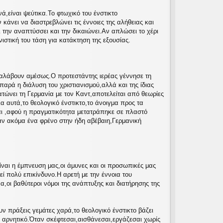
ά,είναι ψεύτικα.Το φτωχικό του ένστικτο
κάνει να διαστρεβλώνει τις έννοιες της αλήθειας και
 την αναπτύσσει και την δικαιώνει.Αν απλώσει το χέρι
ιστική του τάση για κατάκτηση της εξουσίας.
αταλάβουν αμέσως.Ο προτεστάντης ιερέας γέννησε τη
αρά η διάλυση του χριστιανισμού,αλλά και της ίδιας
τώνει τη Γερμανία με τον Καντ,αποτελείται από θεωρίες
 αυτά,το θεολογικό ένστικτο,το άνοιγμα προς τα
ται ,αφού η πραγματικότητα μετατράπηκε σε πλαστό
σαν ακόμα ένα φρένο στην ήδη αβέβαιη,Γερμανική
ίναι η έμπνευση μας,οι άμυνες και οι προσωπικές μας
ί πολύ επικίνδυνο.Η αρετή με την έννοια του
,οι βαθύτεροι νόμοι της ανάπτυξης και διατήρησης της
ν πράξεις γεμάτες χαρά,το θεολογικό ένστικτο βάζει
ι αρνητικό.Όταν σκέφτεσαι,αισθάνεσαι,εργάζεσαι χωρίς