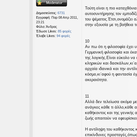
σ
Τούτη είναι η πιο καταχθόνι
η
Δημοσιεύσεις:
6731
αυτοσυντήρησης τον εμποδίζε
Εγγραφή:
Παρ 08 Απρ 2011,
του ψέματος.Έτσι,ονομάζει α
23:21
στην εξουσία με τη βοήθεια 
Φύλο:
Άνδρας
Έδωσε Likes:
85 φορές
Έλαβε Likes:
94 φορές
10
Αν πω ότι η φιλοσοφία έχει 
Γερμανική φιλοσοφία και έκα
της λογικής.Είναι εύκολο να
κληρικών και δασκάλων,κι΄αρ
αρχαία ιδανικά και την αντί
κόσμο,κι΄αφού η φαντασία έγ
ακεραιότητα.
11
Αλλά δεν τελείωσα ακόμα με 
ανάγκες κάθε τι άλλο,κάθε α
καθήκοντος και της γενικής 
ζωής απαιτούν να εφευρίσκει
Η αντίληψη του καθήκοντος κ
επικίνδυνες προσταγές,όπως