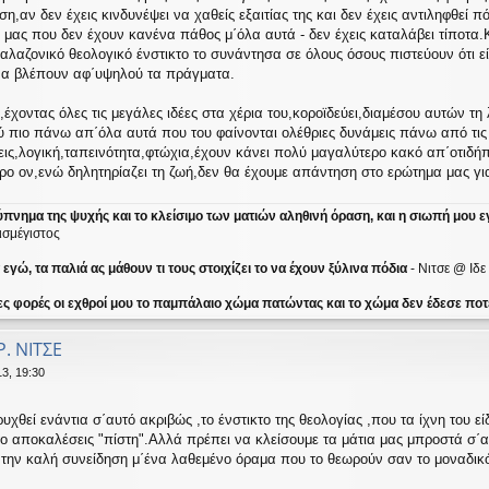
,αν δεν έχεις κινδυνέψει να χαθείς εξαιτίας της και δεν έχεις αντιληφθεί π
ας που δεν έχουν κανένα πάθος μ΄όλα αυτά - δεν έχεις καταλάβει τίποτα.Κ
λαζονικό θεολογικό ένστικτο το συνάντησα σε όλους όσους πιστεύουν ότι εί
α να βλέπουν αφ΄υψηλού τα πράγματα.
,έχοντας όλες τις μεγάλες ιδέες στα χέρια του,κοροϊδεύει,διαμέσου αυτών τη λο
ύ πιο πάνω απ΄όλα αυτά που του φαίνονται ολέθριες δυνάμεις πάνω από τις
έξεις,λογική,ταπεινότητα,φτώχια,έχουν κάνει πολύ μαγαλύτερο κακό απ΄οτι
ρο ον,ενώ δηλητηρίαζει τη ζωή,δεν θα έχουμε απάντηση στο ερώτημα μας για 
ύπνημα της ψυχής και το κλείσιμο των ματιών αληθινή όραση, και η σιωπή μου ε
ισμέγιστος
γώ, τα παλιά ας μάθουν τι τους στοιχίζει το να έχουν ξύλινα πόδια
- Νιτσε @ Ιδ
ες φορές οι εχθροί μου το παμπάλαιο χώμα πατώντας και το χώμα δεν έδεσε ποτέ
Ρ. ΝΙΤΣΕ
3, 19:30
υχθεί ενάντια σ΄αυτό ακριβώς ,το ένστικτο της θεολογίας ,που τα ίχνη του ε
 το αποκαλέσεις "πίστη".Αλλά πρέπει να κλείσουμε τα μάτια μας μπροστά σ΄
την καλή συνείδηση μ΄ένα λαθεμένο όραμα που το θεωρούν σαν το μοναδικό 