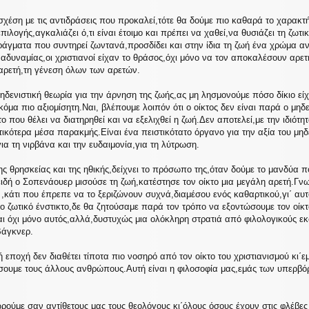
 σχέση με τις αντιδράσεις που προκαλεί,τότε θα δούμε πιο καθαρά το χαρακτή
 επιλογής,αγκαλιάζει ό,τι είναι έτοιμο και πρέπει να χαθεί,να θυσιάζει τη ζ
άγματα που συντηρεί ζωντανά,προσδίδει και στην ίδια τη ζωή ένα χρώμα ανα
 αδυναμίας,οι χριστιανοί είχαν το θράσος,όχι μόνο να τον αποκαλέσουν αρε
αρετή,τη γένεση όλων των αρετών.
δενιστική θεωρία για την άρνηση της ζωής,ας μη λησμονούμε πόσο δίκιο είχ
κόμα πιο αξιομίσητη.Ναι, βλέπουμε λοιπόν ότι ο οίκτος δεν είναι παρά ο μηδ
 που θέλει να διατηρηθεί και να εξελιχθεί η ζωή.Δεν αποτελεί,με την ιδιότη
ικότερα μέσα παρακμής.Είναι ένα πειστικότατο όργανο για την αξία του μηδε
ια τη νιρβάνα και την ευδαιμονία,για τη λύτρωση.
ς θρησκείας και της ηθικής,δείχνει το πρόσωπο της,όταν δούμε το μανδύα π
ιδή ο Σοπενάουερ μισούσε τη ζωή,κατέστησε τον οίκτο μια μεγάλη αρετή.Γνωρ
,κάτι που έπρεπε να το ξεριζώνουν συχνά,διαμέσου ενός καθαρτικού,γι΄ αυτ
 ζωτικό ένστικτο,δε θα ζητούσαμε παρά τον τρόπο να εξοντώσουμε τον οίκτ
ι όχι μόνο αυτός,αλλά,δυστυχώς μια ολόκληρη στρατιά από φιλολογικούς εκ
Βάγκνερ.
 εποχή δεν διαθέτει τίποτα πιο νοσηρό από τον οίκτο του χριστιανισμού κι΄ε
ήσουμε τους άλλους ανθρώπους.Αυτή είναι η φιλοσοφία μας,εμάς των υπερβό
ωρούμε σαν αντίθετους μας τους θεολόγους κι΄όλους όσους έχουν στις φλέβες 