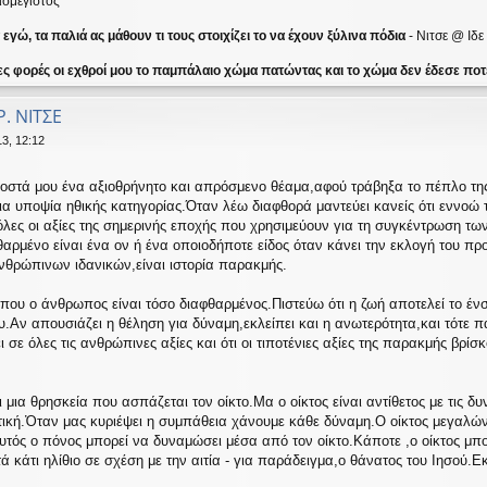
ισμέγιστος
γώ, τα παλιά ας μάθουν τι τους στοιχίζει το να έχουν ξύλινα πόδια
- Νιτσε @ Ιδ
ες φορές οι εχθροί μου το παμπάλαιο χώμα πατώντας και το χώμα δεν έδεσε ποτέ
Ρ. ΝΙΤΣΕ
3, 12:12
ροστά μου ένα αξιοθρήνητο και απρόσμενο θέαμα,αφού τράβηξα το πέπλο της
μια υποψία ηθικής κατηγορίας.Όταν λέω διαφθορά μαντεύει κανείς ότι εννοώ 
 όλες οι αξίες της σημερινής εποχής που χρησιμεύουν για τη συγκέντρωση 
αρμένο είναι ένα ον ή ένα οποιοδήποτε είδος όταν κάνει την εκλογή του προ
θρώπινων ιδανικών,είναι ιστορία παρακμής.
ου ο άνθρωπος είναι τόσο διαφθαρμένος.Πιστεύω ότι η ζωή αποτελεί το ένσ
ου.Αν απουσιάζει η θέληση για δύναμη,εκλείπει και η ανωτερότητα,και τότε 
 σε όλες τις ανθρώπινες αξίες και ότι οι τιποτένιες αξίες της παρακμής βρί
αι μια θρησκεία που ασπάζεται τον οίκτο.Μα ο οίκτος είναι αντίθετος με τις δ
στική.Ὀταν μας κυριέψει η συμπάθεια χάνουμε κάθε δύναμη.Ο οίκτος μεγαλώ
υτός ο πόνος μπορεί να δυναμώσει μέσα από τον οίκτο.Κάποτε ,ο οίκτος μπ
τά κάτι ηλίθιο σε σχέση με την αιτία - για παράδειγμα,ο θάνατος του Ιησού.