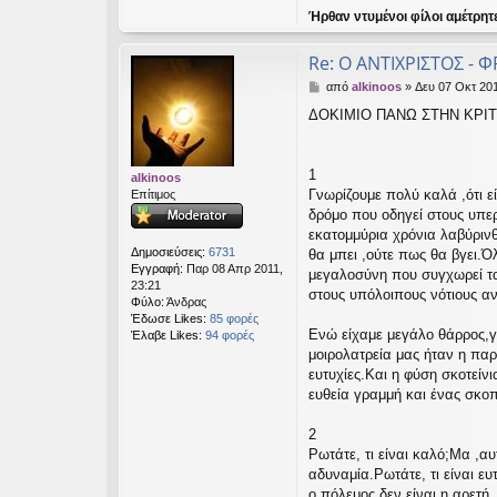
Ήρθαν ντυμένοι φίλοι αμέτρητ
Re: Ο ΑΝΤΙΧΡΙΣΤΟΣ - Φ
Δ
από
alkinoos
»
Δευ 07 Οκτ 201
η
ΔΟΚΙΜΙΟ ΠΑΝΩ ΣΤΗΝ ΚΡΙΤ
μ
ο
σ
ί
1
alkinoos
ε
Γνωρίζουμε πολύ καλά ,ότι ε
Επίτιμος
υ
δρόμο που οδηγεί στους υπερ
σ
εκατομμύρια χρόνια λαβύριν
η
Δημοσιεύσεις:
6731
θα μπει ,ούτε πως θα βγει.Ό
Εγγραφή:
Παρ 08 Απρ 2011,
μεγαλοσύνη που συγχωρεί τα
23:21
στους υπόλοιπους νότιους α
Φύλο:
Άνδρας
Έδωσε Likes:
85 φορές
Ενώ είχαμε μεγάλο θάρρος,γι
Έλαβε Likes:
94 φορές
μοιρολατρεία μας ήταν η πα
ευτυχίες.Και η φύση σκοτείνι
ευθεία γραμμή και ένας σκο
2
Ρωτάτε, τι είναι καλό;Μα ,α
αδυναμία.Ρωτάτε, τι είναι ε
ο πόλεμος,δεν είναι η αρετ