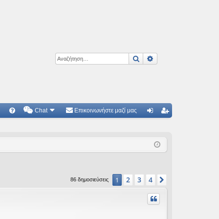
Αναζήτηση
Ειδική αναζήτηση
Chat
Επικοινωνήστε μαζί μας
Γ
Συ
ύν
γγ
χν
δε
ρα
ές
ση
φ
ερ
ή
2
3
4
1
Επόμενη
86 δημοσιεύσεις
ωτ
ήσ
εις