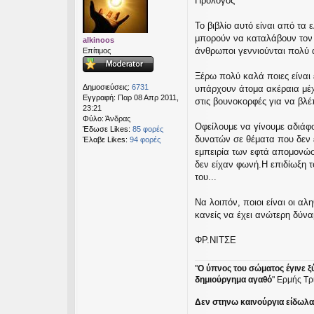
Πρόλογος
μ
εις
ο
σ
Το βιβλίο αυτό είναι από τα
ί
μπορούν να καταλάβουν τον
alkinoos
ε
άνθρωποι γεννιούνται πολύ α
Επίτιμος
υ
σ
Ξέρω πολύ καλά ποιες είναι
η
Δημοσιεύσεις:
6731
υπάρχουν άτομα ακέραια μέχρ
Εγγραφή:
Παρ 08 Απρ 2011,
στις βουνοκορφές για να βλέ
23:21
Φύλο:
Άνδρας
Οφείλουμε να γίνουμε αδιάφο
Έδωσε Likes:
85 φορές
δυνατών σε θέματα που δεν 
Έλαβε Likes:
94 φορές
εμπειρία των εφτά απομονώσ
δεν είχαν φωνή.Η επιδίωξη 
του...
Να λοιπόν, ποιοι είναι οι α
κανείς να έχει ανώτερη δύν
ΦΡ.ΝΙΤΣΕ
"
Ο ύπνος του σώματος έγινε ξ
δημιούργημα αγαθό
" Ερμής Τρ
Δεν στηνω καινούργια είδωλα ε