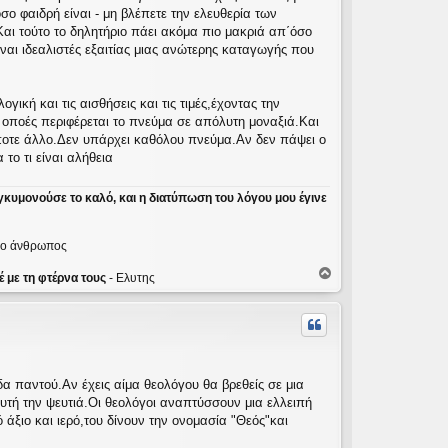
όσο φαιδρή είναι - μη βλέπετε την ελευθερία των
αι τούτο το δηλητήριο πάει ακόμα πιο μακριά απ΄όσο
ναι ιδεαλιστές εξαιτίας μιας ανώτερης καταγωγής που
γική και τις αισθήσεις και τις τιμές,έχοντας την
 οποές περιφέρεται το πνεύμα σε απόλυτη μοναξιά.Και
δήποτε άλλο.Δεν υπάρχει καθόλου πνεύμα.Αν δεν πάψει ο
το τι είναι αλήθεια
γκυμονούσε το καλό, και η διατύπωση του λόγου μου έγινε
ε ο άνθρωπος
Κ
 με τη φτέρνα τους
- Ελυτης
ο
ρ
υ
φ
ή
ίδα παντού.Αν έχεις αίμα θεολόγου θα βρεθείς σε μια
αυτή την ψευτιά.Οι θεολόγοι αναπτύσσουν μια ελλειπή
άξιο και ιερό,του δίνουν την ονομασία "Θεός"και