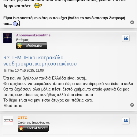
Αμην και πότε
..
Είμαι ένα σκεπτόμενο άτομο που έχει βγάλει το σανό απο την διατροφή
του...
ο
ρ
AnonymosEreynhths
υ
Επίτιμος
ή
Re: ΤΕΜΠΗ και κατρακύλα
νεοδημοκρατικομητσοτακέικου
Δ
Πέμ 13 Φεβ 2025, 11:08
η
Ότι και να βγάλουν παιδιά Ελλάδα είναι αυτή..
μ
Θα αρχίσουν να μοιράζουν τίποτα δώρα και αναδρομικά να δείτε τι καλά
ο
σ
θα τα ξεχάσουν όλοι μόλις πέσει ζεστό χρήμα..το οποίο φυσικά θα μας
ί
το πάρουν πίσω ως συνήθως αλλά έτσι είναι αυτά.
ε
Το θέμα είναι να μην είσαι άτυχος και πάθεις κάτι.
υ
Μετά άστα..
σ
ο
η
ρ
OTTO
υ
Επόπτης Δημοθοινίας
ή