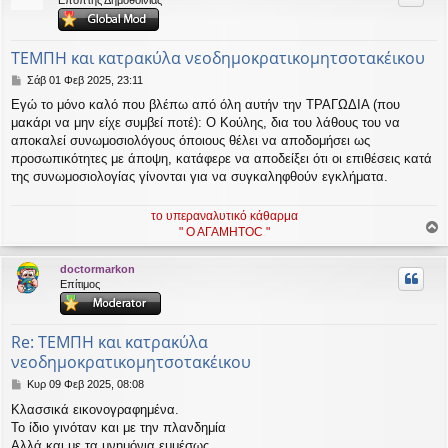
Επόπτης Δημοθοινίας
η
εις
ΤΕΜΠΗ και κατρακύλα νεοδημοκρατικομητσοτακέικου
Δ
Σάβ 01 Φεβ 2025, 23:11
η
Εγώ το μόνο καλό που βλέπω από όλη αυτήν την ΤΡΑΓΩΔΙΑ (που
μ
μακάρι να μην είχε συμβεί ποτέ): Ο Κούλης, δια του λάθους του να
ο
σ
αποκαλεί συνωμοσιολόγους όποιους θέλει να αποδομήσει ως
ί
προσωπικότητες με άποψη, κατάφερε να αποδείξει ότι οι επιθέσεις κατά
ε
της συνωμοσιολογίας γίνονται για να συγκαληφθούν εγκλήματα.
υ
σ
η
το υπεραναλυτικό κάθαρμα
" Ο ΑΓΑΜΗΤΟC "
ο
ρ
doctormarkon
υ
Επίτιμος
ή
Re: ΤΕΜΠΗ και κατρακύλα
νεοδημοκρατικομητσοτακέικου
Δ
Κυρ 09 Φεβ 2025, 08:08
η
Κλασσικά εικονογραφημένα.
μ
Το ίδιο γινόταν και με την πλανδημία
ο
σ
Αλλά και με τα μνημόνια εμμέσως.