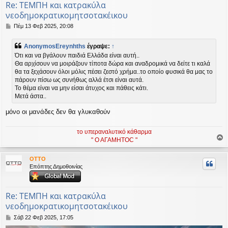
Re: ΤΕΜΠΗ και κατρακύλα
νεοδημοκρατικομητσοτακέικου
Δ
Πέμ 13 Φεβ 2025, 20:08
η
μ
AnonymosEreynhths
έγραψε:
↑
ο
Ότι και να βγάλουν παιδιά Ελλάδα είναι αυτή..
σ
Θα αρχίσουν να μοιράζουν τίποτα δώρα και αναδρομικά να δείτε τι καλά
ί
θα τα ξεχάσουν όλοι μόλις πέσει ζεστό χρήμα..το οποίο φυσικά θα μας το
ε
υ
πάρουν πίσω ως συνήθως αλλά έτσι είναι αυτά.
σ
Το θέμα είναι να μην είσαι άτυχος και πάθεις κάτι.
η
Μετά άστα..
μόνο οι μανάδες δεν θα γλυκαθούν
το υπεραναλυτικό κάθαρμα
" Ο ΑΓΑΜΗΤΟC "
ο
ρ
OTTO
υ
Επόπτης Δημοθοινίας
ή
Re: ΤΕΜΠΗ και κατρακύλα
νεοδημοκρατικομητσοτακέικου
Δ
Σάβ 22 Φεβ 2025, 17:05
η