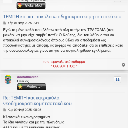
Επόπτης Δημοθοινίας
η
εις
ΤΕΜΠΗ και κατρακύλα νεοδημοκρατικομητσοτακέικου
Δ
Σάβ 01 Φεβ 2025, 23:11
η
Εγώ το μόνο καλό που βλέπω από όλη αυτήν την ΤΡΑΓΩΔΙΑ (που
μ
μακάρι να μην είχε συμβεί ποτέ): Ο Κούλης, δια του λάθους του να
ο
σ
αποκαλεί συνωμοσιολόγους όποιους θέλει να αποδομήσει ως
ί
προσωπικότητες με άποψη, κατάφερε να αποδείξει ότι οι επιθέσεις κατά
ε
της συνωμοσιολογίας γίνονται για να συγκαληφθούν εγκλήματα.
υ
σ
η
το υπεραναλυτικό κάθαρμα
" Ο ΑΓΑΜΗΤΟC "
ο
ρ
doctormarkon
υ
Επίτιμος
ή
Re: ΤΕΜΠΗ και κατρακύλα
νεοδημοκρατικομητσοτακέικου
Δ
Κυρ 09 Φεβ 2025, 08:08
η
Κλασσικά εικονογραφημένα.
μ
Το ίδιο γινόταν και με την πλανδημία
ο
σ
Αλλά και με τα μνημόνια εμμέσως.