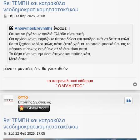
Re: ΤΕΜΠΗ και κατρακύλα
νεοδημοκρατικομητσοτακέικου
Δ
Πέμ 13 Φεβ 2025, 20:08
η
μ
AnonymosEreynhths
έγραψε:
↑
ο
Ότι και να βγάλουν παιδιά Ελλάδα είναι αυτή..
σ
Θα αρχίσουν να μοιράζουν τίποτα δώρα και αναδρομικά να δείτε τι καλά
ί
θα τα ξεχάσουν όλοι μόλις πέσει ζεστό χρήμα..το οποίο φυσικά θα μας το
ε
υ
πάρουν πίσω ως συνήθως αλλά έτσι είναι αυτά.
σ
Το θέμα είναι να μην είσαι άτυχος και πάθεις κάτι.
η
Μετά άστα..
μόνο οι μανάδες δεν θα γλυκαθούν
το υπεραναλυτικό κάθαρμα
" Ο ΑΓΑΜΗΤΟC "
ο
ρ
OTTO
υ
Επόπτης Δημοθοινίας
ή
Re: ΤΕΜΠΗ και κατρακύλα
νεοδημοκρατικομητσοτακέικου
Δ
Σάβ 22 Φεβ 2025, 17:05
η