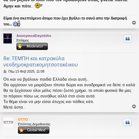
Αμην και πότε
..
Είμαι ένα σκεπτόμενο άτομο που έχει βγάλει το σανό απο την διατροφή
του...
ο
ρ
AnonymosEreynhths
υ
Επίτιμος
ή
Re: ΤΕΜΠΗ και κατρακύλα
νεοδημοκρατικομητσοτακέικου
Δ
Πέμ 13 Φεβ 2025, 11:08
η
Ότι και να βγάλουν παιδιά Ελλάδα είναι αυτή..
μ
Θα αρχίσουν να μοιράζουν τίποτα δώρα και αναδρομικά να δείτε τι καλά
ο
σ
θα τα ξεχάσουν όλοι μόλις πέσει ζεστό χρήμα..το οποίο φυσικά θα μας
ί
το πάρουν πίσω ως συνήθως αλλά έτσι είναι αυτά.
ε
Το θέμα είναι να μην είσαι άτυχος και πάθεις κάτι.
υ
Μετά άστα..
σ
ο
η
ρ
OTTO
υ
Επόπτης Δημοθοινίας
ή