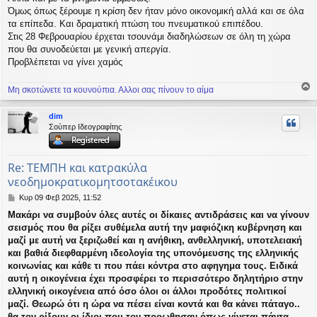
ί
Όμως όπως ξέρουμε η κρίση δεν ήταν μόνο οικονομική αλλά και σε όλα
ε
τα επίπεδα. Και δραματική πτώση του πνευματικού επιπέδου.
υ
Στις 28 Φεβρουαρίου έρχεται τσουνάμι διαδηλώσεων σε όλη τη χώρα
σ
που θα συνοδεύεται με γενική απεργία.
η
Προβλέπεται να γίνει χαμός
Μη σκοτώνετε τα κουνούπια. Αλλοι σας πίνουν το αίμα
ο
ρ
dim
υ
Σούπερ Ιδεογραφίτης
ή
Re: ΤΕΜΠΗ και κατρακύλα
νεοδημοκρατικομητσοτακέικου
Δ
Κυρ 09 Φεβ 2025, 11:52
η
Μακάρι να συμβούν όλες αυτές οι δίκαιες αντιδράσεις και να γίνουν
μ
σεισμός που θα ρίξει συθέμελα αυτή την μαφιόζικη κυβέρνηση και
ο
σ
μαζί με αυτή να ξεριζωθεί και η ανήθικη, ανθελληνική, υποτελειακή
ί
και βαθιά διεφθαρμένη ιδεολογία της υπονόμευσης της ελληνικής
ε
κοινωνίας και κάθε τι που πάει κόντρα στο αφηγημα τους. Ειδικά
υ
αυτή η οικογένεια έχει προσφέρει το περισσότερο δηλητήριο στην
σ
ελληνική οικογένεια από όσο όλοι οι άλλοι προδότες πολιτικοί
η
μαζί. Θεωρώ ότι η ώρα να πέσει είναι κοντά και θα κάνει πάταγο..
θα τον ρίξουν οι ίδιοι που τον προωθησαν όπως γίνεται πάντα.