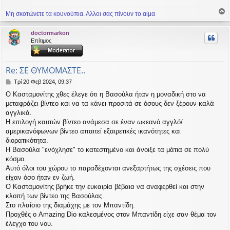
Μη σκοτώνετε τα κουνούπια. Αλλοι σας πίνουν το αίμα
ο
ρ
doctormarkon
υ
Επίτιμος
ή
Re: ΣΕ ΘΥΜΟΜΑΣΤΕ..
Δ
Τρί 20 Φεβ 2024, 09:37
η
Ο Κασταμονίτης χθες έλεγε ότι η Βασούλα ήταν η μοναδική στο να
μ
μεταφράζει βίντεο και να τα κάνει προσιτά σε όσους δεν ξέρουν καλά
ο
σ
αγγλικά.
ί
Η επιλογή καυτών βίντεο ανάμεσα σε έναν ωκεανό αγγλό/
ε
αμερικανόφωνων βίντεο απαιτεί εξαιρετικές ικανότητες και
υ
διορατικότητα.
σ
Η Βασούλα "ενόχλησε" το κατεστημένο και άνοιξε τα μάτια σε πολύ
η
κόσμο.
Αυτό όλοι του χώρου το παραδέχονται ανεξαρτήτως της σχέσεις που
είχαν όσο ήταν εν ζωή.
Ο Κασταμονίτης βρήκε την ευκαιρία βέβαια να αναφερθεί και στην
κλοπή των βίντεο της Βασούλας.
Στο πλαίσιο της διαμάχης με τον Μπαντίδη.
Προχθές ο Amazing Dio καλεσμένος στον Μπαντίδη είχε σαν θέμα τον
έλεγχο του νου.