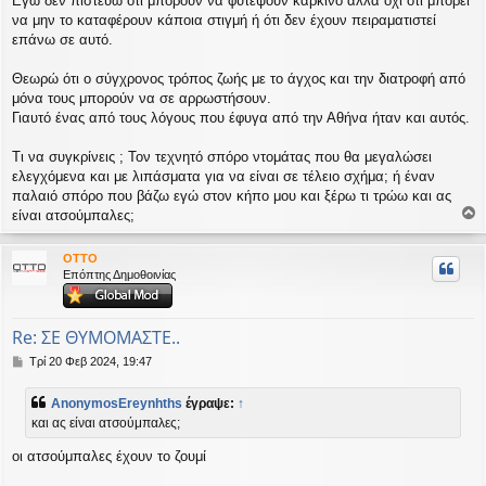
Εγώ δεν πιστεύω ότι μπορούν να φυτέψουν καρκίνο αλλά όχι ότι μπορεί
ί
να μην το καταφέρουν κάποια στιγμή ή ότι δεν έχουν πειραματιστεί
ε
επάνω σε αυτό.
υ
σ
Θεωρώ ότι ο σύγχρονος τρόπος ζωής με το άγχος και την διατροφή από
η
μόνα τους μπορούν να σε αρρωστήσουν.
Γιαυτό ένας από τους λόγους που έφυγα από την Αθήνα ήταν και αυτός.
Τι να συγκρίνεις ; Τον τεχνητό σπόρο ντομάτας που θα μεγαλώσει
ελεγχόμενα και με λιπάσματα για να είναι σε τέλειο σχήμα; ή έναν
παλαιό σπόρο που βάζω εγώ στον κήπο μου και ξέρω τι τρώω και ας
είναι ατσούμπαλες;
ο
ρ
OTTO
υ
Επόπτης Δημοθοινίας
ή
Re: ΣΕ ΘΥΜΟΜΑΣΤΕ..
Δ
Τρί 20 Φεβ 2024, 19:47
η
μ
AnonymosEreynhths
έγραψε:
↑
ο
και ας είναι ατσούμπαλες;
σ
ί
οι ατσούμπαλες έχουν το ζουμί
ε
υ