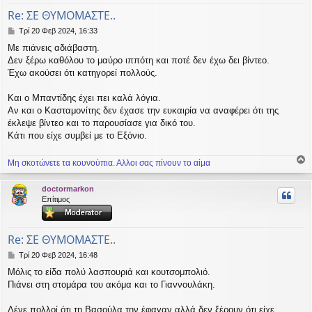
Re: ΣΕ ΘΥΜΟΜΑΣΤΕ..
Δ
Τρί 20 Φεβ 2024, 16:33
η
Με πιάνεις αδιάβαστη.
μ
Δεν ξέρω καθόλου το μαύρο ιππότη και ποτέ δεν έχω δει βίντεο.
ο
σ
Έχω ακούσει ότι κατηγορεί πολλούς.
ί
ε
Και ο Μπαντίδης έχει πει καλά λόγια.
υ
Αν και ο Κασταμονίτης δεν έχασε την ευκαιρία να αναφέρει ότι της
σ
έκλεψε βίντεο και το παρουσίασε για δικό του.
η
Κάτι που είχε συμβεί με το Εξόνιο.
Μη σκοτώνετε τα κουνούπια. Αλλοι σας πίνουν το αίμα
ο
ρ
doctormarkon
υ
Επίτιμος
ή
Re: ΣΕ ΘΥΜΟΜΑΣΤΕ..
Δ
Τρί 20 Φεβ 2024, 16:48
η
Μόλις το είδα πολύ λασπουριά και κουτσομπολιό.
μ
Πιάνει στη στομάρα του ακόμα και το Γιαννουλάκη.
ο
σ
ί
Λένε πολλοί ότι τη Βασούλα την έφαγαν αλλά δεν ξέρουν ότι είχε