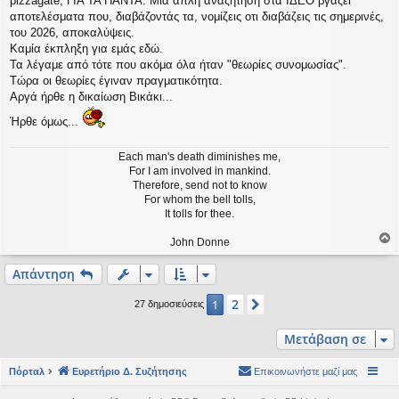
pizzagate, ΓΙΑ ΤΑ ΠΑΝΤΑ. Μία απλή αναζήτηση στα ΙΔΕΟ βγάζει
αποτελέσματα που, διαβάζοντάς τα, νομίζεις οτι διαβάζεις τις σημερινές,
του 2026, αποκαλύψεις.
Καμία έκπληξη για εμάς εδώ.
Τα λέγαμε από τότε που ακόμα όλα ήταν "θεωρίες συνομωσίας".
Τώρα οι θεωρίες έγιναν πραγματικότητα.
Αργά ήρθε η δικαίωση Βικάκι...
Ήρθε όμως...
Each man's death diminishes me,
For I am involved in mankind.
Therefore, send not to know
For whom the bell tolls,
It tolls for thee.
John Donne
ο
ρ
Απάντηση
υ
2
1
Επόμενη
27 δημοσιεύσεις
ή
Μετάβαση σε
Πόρταλ
Ευρετήριο Δ. Συζήτησης
Επικοινωνήστε μαζί μας