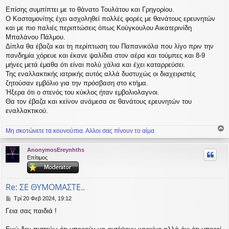
η
Επίσης συμπίπτει με το θάνατο Τουλάτου και Γρηγορίου.
μ
Ο Κασταμονίτης έχει ασχοληθεί πολλές φορές με θανάτους ερευνητών
ο
σ
και με πιο παλιές περιπτώσεις όπως Κούγκουλου Αικατερινίδη
ί
Μπαλάνου Πάλμου.
ε
Δίπλα θα έβαζα και τη περίπτωση του Παπανικόλα που λίγο πριν την
υ
πανδημία χόρευε και έκανε ψαλίδια στον αέρα και τούμπες και 8-9
σ
μήνες μετά έμαθα ότι είναι πολύ χάλια και έχει καταρρεύσει.
η
Της εναλλακτικής ιατρικής αυτός αλλά δυστυχώς οι διαχειριστές
ζητούσαν εμβόλιο για την πρόσβαση στο κτήμα.
Ήξερα ότι ο στενός του κύκλος ήταν εμβολιολαγνοι.
Θα τον έβαζα και κείνον ανάμεσα σε θανάτους ερευνητών του
εναλλακτικού.
Μη σκοτώνετε τα κουνούπια. Αλλοι σας πίνουν το αίμα
ο
ρ
AnonymosEreynhths
υ
Επίτιμος
ή
Re: ΣΕ ΘΥΜΟΜΑΣΤΕ..
Δ
Τρί 20 Φεβ 2024, 19:12
η
Γεια σας παιδιά !
μ
ο
σ