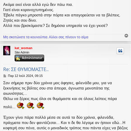
Ακόμα εκεί είναι αλλά εγώ δεν πάω πια.
Γιατί είναι κορονοχτυπημένος.
Έβαλε πάγκο μπροστά στην πόρτα και απαγορεύεται να τα βλέπεις.
Ζητάς και σου δίνει.
Αλλά που βρισκόμαστε? Σε δημόσια υπηρεσία να έχει γκισέ?
Μη σκοτώνετε τα κουνούπια. Αλλοι σας πίνουν το αίμα
ο
ρ
kat_woman
υ
Site Admin
ή
Re: ΣΕ ΘΥΜΟΜΑΣΤΕ..
Δ
Παρ 12 Ιούλ 2024, 09:15
η
Σαν σήμερα πριν δύο χρόνια μας άφησες, φιλενάδα μου, για να
μ
ξεκινήσεις τις βόλτες σου στα άπειρα, άγνωστα μονοπάτια της
ο
σ
αιωνιότητας...
ί
Θέλω να ξέρεις πως όλοι σε θυμόμαστε και σε όλους λείπεις πάρα
ε
υ
πολύ...
σ
η
Έχουν γίνει πάρα πολλά μέσα σε αυτά τα δύο χρόνια, φιλενάδα,
πράγματα που δεν φαντάζεσαι... Και τι δε θα λέγαμε αν ήσουν εδώ...Η
κοφτερή σου πένα, αυτός ο μοναδικός τρόπος που πάντα είχες να βάζεις