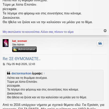
Λείπει και τη θυμάμαι συνέχεια.
μ
Τώρα με λίστα Επστάιν.
ο
σ
pizzagate.
ί
Τα λέγαμε στο φόρουμ και στις συνατήσεις που κάναμε.
ε
Δικαιώνεται.
υ
Θα ήθελα να ζούσε και να την καλούσαν να μιλάει για το θέμα.
σ
η
Μη σκοτώνετε τα κουνούπια. Αλλοι σας πίνουν το αίμα
ο
ρ
kat_woman
υ
Site Admin
ή
Re: ΣΕ ΘΥΜΟΜΑΣΤΕ..
Δ
Πέμ 05 Φεβ 2026, 12:43
η
μ
doctormarkon
έγραψε:
↑
ο
Λείπει και τη θυμάμαι συνέχεια.
σ
Τώρα με λίστα Επστάιν.
ί
pizzagate.
ε
υ
Τα λέγαμε στο φόρουμ και στις συνατήσεις που κάναμε.
σ
Δικαιώνεται.
η
Θα ήθελα να ζούσε και να την καλούσαν να μιλάει για το θέμα.
Από το 2016 υπάρχουν νήματα με σχετικά θέματα εδώ: Για Epstein, για