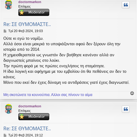
doctormarkon
υ
Επίτιμος
ή
Re: ΣΕ ΘΥΜΟΜΑΣΤΕ..
Δ
Τρί 20 Φεβ 2024, 19:03
η
Ούτε κι εγώ το νομίζω.
μ
Αλλά όσοι είναι μακριά το υποψιάζονται αφού δεν ξέρουν όλη την
ο
σ
ιστορία από το 2014.
ί
Η χημειοθεραπεία ως γνωστόν δεν βοήθησε κανέναν αλλά αν
ε
διαγνωστείς μπαίνεις στο λούκι.
υ
Την πρώτη φορά με τις πρώτες ενοχλήσεις τη σταμάτησε.
σ
Η ίδια λογική και αφήγημα με του εμβολίου ότι θα πεθάνεις αν δεν το
η
κάνεις.
Μόνο που εκεί δεν έχεις δύναμη να αντιδράσεις γιατί έχεις διαγνωστεί.
Μη σκοτώνετε τα κουνούπια. Αλλοι σας πίνουν το αίμα
ο
ρ
doctormarkon
υ
Επίτιμος
ή
Re: ΣΕ ΘΥΜΟΜΑΣΤΕ..
Δ
Τρί 20 Φεβ 2024, 19:12