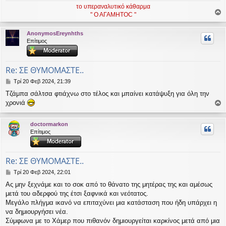
σ
το υπεραναλυτικό κάθαρμα
η
" Ο ΑΓΑΜΗΤΟC "
ο
ρ
AnonymosEreynhths
υ
Επίτιμος
ή
Re: ΣΕ ΘΥΜΟΜΑΣΤΕ..
Δ
Τρί 20 Φεβ 2024, 21:39
η
Τζάμπα σάλτσα φτιάχνω στο τέλος και μπαίνει κατάψυξη για όλη την
μ
χρονιά
ο
ο
σ
ί
ρ
doctormarkon
ε
υ
Επίτιμος
υ
σ
ή
η
Re: ΣΕ ΘΥΜΟΜΑΣΤΕ..
Δ
Τρί 20 Φεβ 2024, 22:01
η
Ας μην ξεχνάμε και το σοκ από το θάνατο της μητέρας της και αμέσως
μ
μετά του αδερφού της έτσι ξαφνικά και νεότατος.
ο
σ
Μεγάλο πλήγμα ικανό να επιταχύνει μια κατάσταση που ήδη υπάρχει η
ί
να δημιουργήσει νέα.
ε
Σύμφωνα με το Χάμερ που πιθανόν δημιουργείται καρκίνος μετά από μια
υ