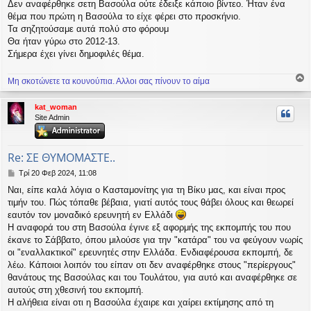
Δεν αναφέρθηκε σετη Βασούλα ούτε έδειξε κάποιο βίντεο. Ήταν ένα
θέμα που πρώτη η Βασούλα το είχε φέρει στο προσκήνιο.
Τα σηζητούσαμε αυτά πολύ στο φόρουμ
Θα ήταν γύρω στο 2012-13.
Σήμερα έχει γίνει δημοφιλές θέμα.
Μη σκοτώνετε τα κουνούπια. Αλλοι σας πίνουν το αίμα
ο
ρ
kat_woman
υ
Site Admin
ή
Re: ΣΕ ΘΥΜΟΜΑΣΤΕ..
Δ
Τρί 20 Φεβ 2024, 11:08
η
Ναι, είπε καλά λόγια ο Κασταμονίτης για τη Βίκυ μας, και είναι προς
μ
τιμήν του. Πώς τόπαθε βέβαια, γιατί αυτός τους θάβει όλους και θεωρεί
ο
σ
εαυτόν τον μοναδικό ερευνητή εν Ελλάδι
ί
Η αναφορά του στη Βασούλα έγινε εξ αφορμής της εκπομπής του που
ε
έκανε το Σάββατο, όπου μιλούσε για την "κατάρα" του να φεύγουν νωρίς
υ
οι "εναλλακτικοί" ερευνητές στην Ελλάδα. Ενδιαφέρουσα εκπομπή, δε
σ
λέω. Κάποιοι λοιπόν του είπαν οτι δεν αναφέρθηκε στους "περίεργους"
η
θανάτους της Βασούλας και του Τουλάτου, για αυτό και αναφέρθηκε σε
αυτούς στη χθεσινή του εκπομπή.
Η αλήθεια είναι οτι η Βασούλα έχαιρε και χαίρει εκτίμησης από τη