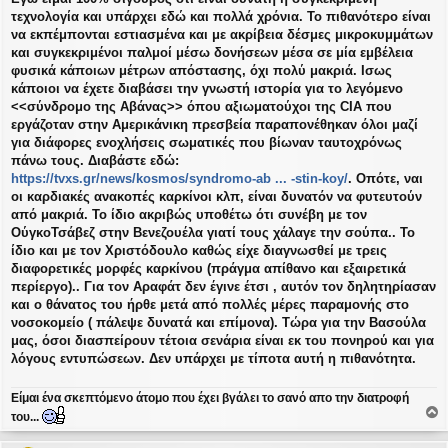
τεχνολογία και υπάρχει εδώ και πολλά χρόνια. Το πιθανότερο είναι
να εκπέμπονται εστιασμένα και με ακρίβεια δέσμες μικροκυμμάτων
και συγκεκριμένοι παλμοί μέσω δονήσεων μέσα σε μία εμβέλεια
φυσικά κάποιων μέτρων απόστασης, όχι πολύ μακριά. Ισως
κάποιοι να έχετε διαβάσει την γνωστή ιστορία για το λεγόμενο
<<σύνδρομο της Αβάνας>> όπου αξιωματούχοι της CIA που
εργάζοταν στην Αμερικάνικη πρεσβεία παραπονέθηκαν όλοι μαζί
για διάφορες ενοχλήσεις σωματικές που βίωναν ταυτοχρόνως
πάνω τους. Διαβάστε εδώ:
https://tvxs.gr/news/kosmos/syndromo-ab ... -stin-koy/
. Οπότε, ναι
οι καρδιακές ανακοπές καρκίνοι κλπ, είναι δυνατόν να φυτευτούν
από μακριά. Το ίδιο ακριβώς υποθέτω ότι συνέβη με τον
ΟύγκοΤσάβεζ στην Βενεζουέλα γιατί τους χάλαγε την σούπα.. Το
ίδιο και με τον Χριστόδουλο καθώς είχε διαγνωσθεί με τρεις
διαφορετικές μορφές καρκίνου (πράγμα απίθανο και εξαιρετικά
περίεργο).. Για τον Αραφάτ δεν έγινε έτσι , αυτόν τον δηλητηρίασαν
και ο θάνατος του ήρθε μετά από πολλές μέρες παραμονής στο
νοσοκομείο ( πάλεψε δυνατά και επίμονα). Τώρα για την Βασούλα
μας, όσοι διασπείρουν τέτοια σενάρια είναι εκ του πονηρού και για
λόγους εντυπώσεων. Δεν υπάρχει με τίποτα αυτή η πιθανότητα.
Είμαι ένα σκεπτόμενο άτομο που έχει βγάλει το σανό απο την διατροφή
του...
ο
ρ