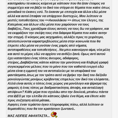
σ
καυτηριάσω τα κακώς κείμενα με κάποιον που θα ήταν έτοιμος να
η
συμμετέχει και να βάζει το δικό του στίγμα σε θέματα που καίνε όπως
μοναδικά το έκανες εσύ. Το έκαναν με επιτυχία και άλλοι εδώ μέσα
αλλά και αυτοί έπαψαν να υπάρχουν δυστυχώς. Μου λείπουν οι
μεστές τοποθετήσεις του <<Ακουιλάκου >> όπως τον έλεγες, της
Κατερίνας και άλλων εδώ μέσα που χαιρόσουν να τους
διαβάζεις..Τους χρειάζομαι όλους αυτούς να τους δω να γράφουν, και
να εκφράζουν την σκέψη τους στα διάφορα θέματα που καίνε αυτην
την στιγμή. Ο κόσμος μας ασχημαίνει, αλλάζει προς το χειρότερο,
αποτυπώνονται καραστρεβλώσεις μέσα στην κοινωνία που θα
έπρεπε εδώ μέσα να γινόταν ένας χαμός από νήματα,
αντιπαραθέσεις και τοποθετήσεις . Να μπει καινούργιο αίμα, νέα μέλη
και αυτό το μέρος εδώ να αρχίσει να ανθίζει ξανά. Ομως αντί αυτού
έχει καταντήσει ένας τόπος άνευρος, αδιάφορος,
στείρος..Διαβάζοντας κάπου κάπου την μονότονη και θλιβερή γραφή
συγκεκριμένου μέλους που το μόνο που τον καθιστά ενεργό εδώ
μέσα είναι η εμμονή του να αντιπαλεύει με τα υπαρξιακά του
φαντάσματα..Ισως με τον τρόπο αυτό να βρήκε την δική του διέξοδο
μονολογώντας μονίμως κρύβοντας επιμελώς τον δικό του ελέφαντα..
Αλλά είναι αυτός ο τόπος ένας χώρος για μονόλογο και ψίρισμα της
μαιμούς ή ένας τόπος με διαδραστικότητα, άποψη, και ανταλλαγή
απόψεων? Κάθε μέρα που σχολάω απο την δουλειά, μπαίνω πάντα
στα ΙΔΕΟ με την ελπίδα ότι κάποιος έβαλε ένα θέμα, και έθεσε κάτι
προς συζητηση αλλά μάταια..
Αφησες έναν τεράστιο όγκο πληροφορίας πίσω, αλλά λείπουν οι
θεματοθέτες που θα τον κρατήσουν ζωντανό..
ΜΑΣ ΛΕΙΠΕΙΣ ΑΦΑΝΤΑΣΤΑ...