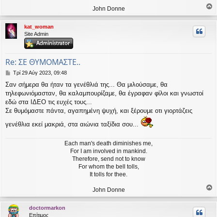
John Donne
ο
ρ
kat_woman
υ
Site Admin
ή
Re: ΣΕ ΘΥΜΟΜΑΣΤΕ..
Δ
Τρί 29 Αύγ 2023, 09:48
η
Σαν σήμερα θα ήταν τα γενέθλιά της... Θα μιλούσαμε, θα
μ
τηλεφωνιόμασταν, θα καλαμπουρίζαμε, θα έγραφαν φίλοι και γνωστοί
ο
σ
εδώ στα ΙΔΕΟ τις ευχές τους...
ί
Σε θυμόμαστε πάντα, αγαπημένη ψυχή, και ξέρουμε οτι γιορτάζεις
ε
υ
γενέθλια εκεί μακριά, στα αιώνια ταξίδια σου...
σ
η
Each man's death diminishes me,
For I am involved in mankind.
Therefore, send not to know
For whom the bell tolls,
It tolls for thee.
John Donne
ο
ρ
doctormarkon
υ
Επίτιμος