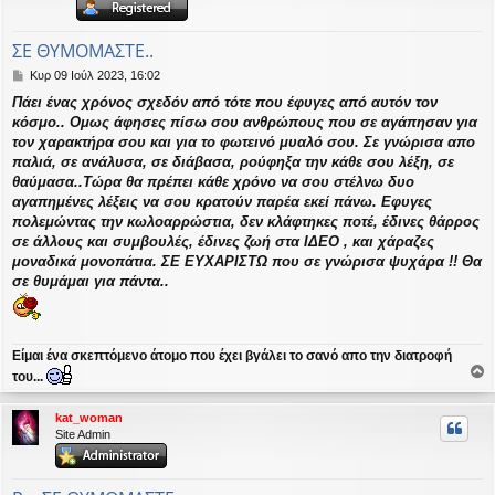
η
εις
ΣΕ ΘΥΜΟΜΑΣΤΕ..
Δ
Κυρ 09 Ιούλ 2023, 16:02
η
Πάει ένας χρόνος σχεδόν από τότε που έφυγες από αυτόν τον
μ
κόσμο.. Ομως άφησες πίσω σου ανθρώπους που σε αγάπησαν για
ο
σ
τον χαρακτήρα σου και για το φωτεινό μυαλό σου. Σε γνώρισα απο
ί
παλιά, σε ανάλυσα, σε διάβασα, ρούφηξα την κάθε σου λέξη, σε
ε
θαύμασα..Τώρα θα πρέπει κάθε χρόνο να σου στέλνω δυο
υ
αγαπημένες λέξεις να σου κρατούν παρέα εκεί πάνω. Εφυγες
σ
πολεμώντας την κωλοαρρώστια, δεν κλάφτηκες ποτέ, έδινες θάρρος
η
σε άλλους και συμβουλές, έδινες ζωή στα ΙΔΕΟ , και χάραζες
μοναδικά μονοπάτια. ΣΕ ΕΥΧΑΡΙΣΤΩ που σε γνώρισα ψυχάρα !! Θα
σε θυμάμαι για πάντα..
Είμαι ένα σκεπτόμενο άτομο που έχει βγάλει το σανό απο την διατροφή
του...
ο
ρ
kat_woman
υ
Site Admin
ή