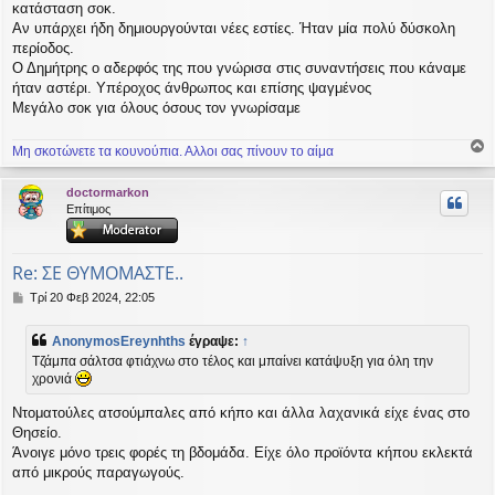
κατάσταση σοκ.
σ
Αν υπάρχει ήδη δημιουργούνται νέες εστίες. Ήταν μία πολύ δύσκολη
η
περίοδος.
Ο Δημήτρης ο αδερφός της που γνώρισα στις συναντήσεις που κάναμε
ήταν αστέρι. Υπέροχος άνθρωπος και επίσης ψαγμένος
Μεγάλο σοκ για όλους όσους τον γνωρίσαμε
Μη σκοτώνετε τα κουνούπια. Αλλοι σας πίνουν το αίμα
ο
ρ
doctormarkon
υ
Επίτιμος
ή
Re: ΣΕ ΘΥΜΟΜΑΣΤΕ..
Δ
Τρί 20 Φεβ 2024, 22:05
η
μ
AnonymosEreynhths
έγραψε:
↑
ο
Τζάμπα σάλτσα φτιάχνω στο τέλος και μπαίνει κατάψυξη για όλη την
σ
χρονιά
ί
ε
Ντοματούλες ατσούμπαλες από κήπο και άλλα λαχανικά είχε ένας στο
υ
σ
Θησείο.
η
Άνοιγε μόνο τρεις φορές τη βδομάδα. Είχε όλο προϊόντα κήπου εκλεκτά
από μικρούς παραγωγούς.