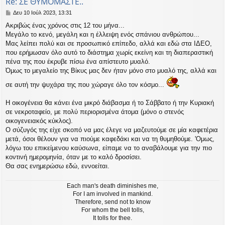
Re: ΣΕ ΘΥΜΟΜΑΣΤΕ..
Δ
Δευ 10 Ιούλ 2023, 13:31
η
Ακριβώς ένας χρόνος στις 12 του μήνα...
μ
Μεγάλο το κενό, μεγάλη και η έλλειψη ενός σπάνιου ανθρώπου...
ο
σ
Μας λείπει πολύ και σε προσωπικό επίπεδο, αλλά και εδώ στα ΙΔΕΟ,
ί
που ερήμωσαν όλο αυτό το διάστημα χωρίς εκείνη και τη διαπεραστική
ε
πένα της που έκρυβε πίσω ένα απίστευτο μυαλό.
υ
Όμως το μεγαλείο της Βίκυς μας δεν ήταν μόνο στο μυαλό της, αλλά και
σ
η
σε αυτή την ψυχάρα της που χώραγε όλο τον κόσμο...
Η οικογένεια θα κάνει ένα μικρό διάβασμα ή το Σάββατο ή την Κυριακή
σε νεκροταφείο, με πολύ περιορισμένα άτομα (μόνο ο στενός
οικογενειακός κύκλος).
Ο σύζυγός της είχε σκοπό να μας έλεγε να μαζευτούμε σε μία καφετέρια
μετά, όσοι θέλουν για να πιούμε καφεδάκι και να τη θυμηθούμε. 'Ομως,
λόγω του επικείμενου καύσωνα, είπαμε να το αναβάλουμε για την πιο
κοντινή ημερομηνία, όταν με το καλό δροσίσει.
Θα σας ενημερώσω εδώ, εννοείται.
Each man's death diminishes me,
For I am involved in mankind.
Therefore, send not to know
For whom the bell tolls,
It tolls for thee.