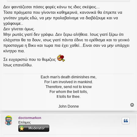
Δεν φαντάζεσαι πόσες φορές κάνω τις ιδιες σκέψεις...
Τόσα πράγματα που γίνονται καθημερινά, κανονικά θα έπρεπε να
γινόταν χαμός εδώ, να μην προλαβαίναμε να διαβάζουμε και να
γράφουμε..
Δεν γίνεται όμως.
Μην ρωτάς γιατί δεν γράφω. Δεν ξερω αλήθεια. Ισως γιατί ξέρω ότι
ελάχιστοι θα τα δουν, ισως γιατί πάντα έδινε το ερέθισμα και το γενικό
προσταγμα η Βικυ και τωρα πια έχει χαθεί...Ειναι σαν να μην υπάρχει
κίνητρο πια.
Σε ευχαριστώ που το θυμιζεις
Ισως επανέλθω.
Each man's death diminishes me,
For I am involved in mankind.
Therefore, send not to know
For whom the bell tolls,
It tolls for thee.
John Donne
ο
ρ
doctormarkon
υ
Επίτιμος
ή