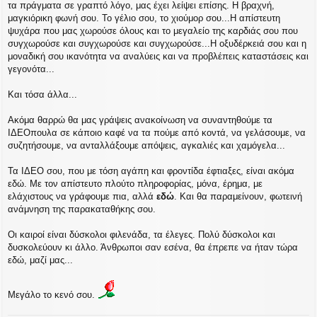
τα πράγματα σε γραπτό λόγο, μας έχει λείψει επίσης. Η βραχνή,
μαγκιόρικη φωνή σου. Το γέλιο σου, το χιούμορ σου...Η απίστευτη
ψυχάρα που μας χωρούσε όλους και το μεγαλείο της καρδιάς σου που
συγχωρούσε και συγχωρούσε και συγχωρούσε...Η οξυδέρκειά σου και η
μοναδική σου ικανότητα να αναλύεις και να προβλέπεις καταστάσεις και
γεγονότα...
Και τόσα άλλα...
Ακόμα θαρρώ θα μας γράψεις ανακοίνωση να συναντηθούμε τα
ΙΔΕΟπουλα σε κάποιο καφέ να τα πούμε από κοντά, να γελάσουμε, να
συζητήσουμε, να ανταλλάξουμε απόψεις, αγκαλιές και χαμόγελα...
Τα ΙΔΕΟ σου, που με τόση αγάπη και φροντίδα έφτιαξες, είναι ακόμα
εδώ. Με τον απίστευτο πλούτο πληροφορίας, μόνα, έρημα, με
ελάχιστους να γράφουμε πια, αλλά
εδώ
. Και θα παραμείνουν, φωτεινή
ανάμνηση της παρακαταθήκης σου.
Οι καιροί είναι δύσκολοι φιλενάδα, τα έλεγες. Πολύ δύσκολοι και
δυσκολεύουν κι άλλο. Άνθρωποι σαν εσένα, θα έπρεπε να ήταν τώρα
εδώ, μαζί μας...
Μεγάλο το κενό σου.