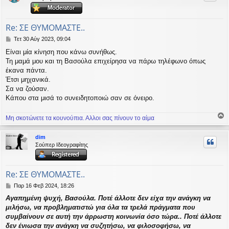
ή
Re: ΣΕ ΘΥΜΟΜΑΣΤΕ..
Δ
Τετ 30 Αύγ 2023, 09:04
η
Είναι μία κίνηση που κάνω συνήθως.
μ
Τη μαμά μου και τη Βασούλα επιχείρησα να πάρω τηλέφωνο όπως
ο
σ
έκανα πάντα.
ί
Έτσι μηχανικά.
ε
Σα να ζούσαν.
υ
Κάπου στα μισά το συνειδητοποιώ σαν σε όνειρο.
σ
η
Μη σκοτώνετε τα κουνούπια. Αλλοι σας πίνουν το αίμα
ο
ρ
dim
υ
Σούπερ Ιδεογραφίτης
ή
Re: ΣΕ ΘΥΜΟΜΑΣΤΕ..
Δ
Παρ 16 Φεβ 2024, 18:26
η
Αγαπημένη ψυχή, Βασούλα. Ποτέ άλλοτε δεν είχα την ανάγκη να
μ
μιλήσω, να προβληματιστώ για όλα τα τρελά πράγματα που
ο
σ
συμβαίνουν σε αυτή την άρρωστη κοινωνία όσο τώρα.. Ποτέ άλλοτε
ί
δεν ένιωσα την ανάγκη να συζητήσω, να φιλοσοφήσω, να