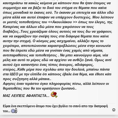
ε
καυτηριάσω τα κακώς κείμενα με κάποιον που θα ήταν έτοιμος να
υ
συμμετέχει και να βάζει το δικό του στίγμα σε θέματα που καίνε
σ
όπως μοναδικά το έκανες εσύ. Το έκαναν με επιτυχία και άλλοι εδώ
η
μέσα αλλά και αυτοί έπαψαν να υπάρχουν δυστυχώς. Μου λείπουν
οι μεστές τοποθετήσεις του <<Ακουιλάκου >> όπως τον έλεγες, της
Κατερίνας και άλλων εδώ μέσα που χαιρόσουν να τους
διαβάζεις..Τους χρειάζομαι όλους αυτούς να τους δω να γράφουν,
και να εκφράζουν την σκέψη τους στα διάφορα θέματα που καίνε
αυτην την στιγμή. Ο κόσμος μας ασχημαίνει, αλλάζει προς το
χειρότερο, αποτυπώνονται καραστρεβλώσεις μέσα στην κοινωνία
που θα έπρεπε εδώ μέσα να γινόταν ένας χαμός από νήματα,
αντιπαραθέσεις και τοποθετήσεις . Να μπει καινούργιο αίμα, νέα
μέλη και αυτό το μέρος εδώ να αρχίσει να ανθίζει ξανά. Ομως αντί
αυτού έχει καταντήσει ένας τόπος άνευρος, αδιάφορος,
στείρος..Κάθε μέρα που σχολάω απο την δουλειά, μπαίνω πάντα
στα ΙΔΕΟ με την ελπίδα ότι κάποιος έβαλε ένα θέμα, και έθεσε κάτι
προς συζητηση αλλά μάταια..
Αφησες έναν τεράστιο όγκο πληροφορίας πίσω, αλλά λείπουν οι
θεματοθέτες που θα τον κρατήσουν ζωντανό..
ΜΑΣ ΛΕΙΠΕΙΣ ΑΦΑΝΤΑΣΤΑ...
Είμαι ένα σκεπτόμενο άτομο που έχει βγάλει το σανό απο την διατροφή
του...
ο