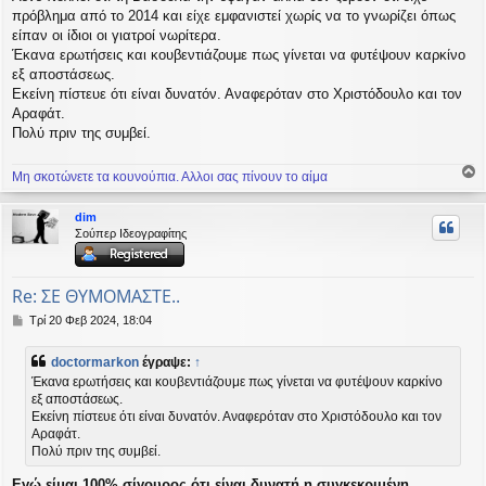
ε
πρόβλημα από το 2014 και είχε εμφανιστεί χωρίς να το γνωρίζει όπως
υ
είπαν οι ίδιοι οι γιατροί νωρίτερα.
σ
Έκανα ερωτήσεις και κουβεντιάζουμε πως γίνεται να φυτέψουν καρκίνο
η
εξ αποστάσεως.
Εκείνη πίστευε ότι είναι δυνατόν. Αναφερόταν στο Χριστόδουλο και τον
Αραφάτ.
Πολύ πριν της συμβεί.
Μη σκοτώνετε τα κουνούπια. Αλλοι σας πίνουν το αίμα
ο
ρ
dim
υ
Σούπερ Ιδεογραφίτης
ή
Re: ΣΕ ΘΥΜΟΜΑΣΤΕ..
Δ
Τρί 20 Φεβ 2024, 18:04
η
μ
doctormarkon
έγραψε:
↑
ο
Έκανα ερωτήσεις και κουβεντιάζουμε πως γίνεται να φυτέψουν καρκίνο
σ
εξ αποστάσεως.
ί
Εκείνη πίστευε ότι είναι δυνατόν. Αναφερόταν στο Χριστόδουλο και τον
ε
υ
Αραφάτ.
σ
Πολύ πριν της συμβεί.
η
Εγώ είμαι 100% σίγουρος ότι είναι δυνατή η συγκεκριμένη