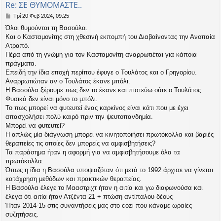
Re: ΣΕ ΘΥΜΟΜΑΣΤΕ..
Δ
Τρί 20 Φεβ 2024, 09:25
η
Όλοι θυμούνται τη Βασούλα.
μ
Και ο Κασταμονίτης στη χθεσινή εκπομπή του Διαβαίνοντας την Ανοπαία
ο
σ
Ατραπό.
ί
Πέρα από τη γνώμη για τον Κασταμονίτη αναρρωτιέται για κάποια
ε
πράγματα.
υ
Επειδή την ίδια εποχή περίπου έφυγε ο Τουλάτος και ο Γρηγορίου.
σ
Αναρρωτιώταν αν ο Τουλάτος έκανε μπόλι.
η
Η Βασούλα ξέρουμε πως δεν το έκανε και πιστεύω ούτε ο Τουλάτος.
Φυσικά δεν είναι μόνο το μπόλι.
Το πως μπορεί να φυτευτεί ένας καρκίνος είναι κάτι που με έχει
απασχολήσει πολύ καιρό πριν την ψευτοπανδημία.
Μπορεί να φυτευτεί?
Η απλώς μία διάγνωση μπορεί να κινητοποιήσει πρωτόκολλα και βαριές
θεραπείες τις οποίες δεν μπορείς να αμφισβητήσεις?
Τα παράσημα ήταν η αφορμή για να αμφισβητήσουμε όλα τα
πρωτόκολλα.
Όπως η ίδια η Βασούλα υποψιαζόταν ότι μετά το 1992 άρχισε να γίνεται
κατάχρηση μεθόδων και πρακτικών θεραπείας.
Η Βασούλα έλεγε το Μααστριχτ ήταν η αιτία και γω διαφωνούσα και
έλεγα ότι αιτία ήταν Ατζέντα 21 + πτώση αντίπαλου δέους
Ήταν 2014-15 στις συναντήσεις μας στο cozi που κάναμε ωραίες
συζητήσεις.