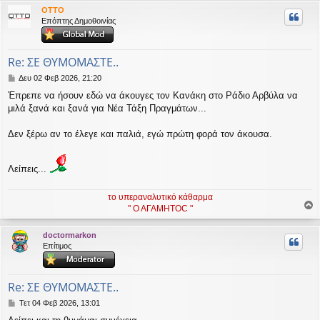
ρ
OTTO
υ
Επόπτης Δημοθοινίας
ή
Re: ΣΕ ΘΥΜΟΜΑΣΤΕ..
Δ
Δευ 02 Φεβ 2026, 21:20
η
Έπρεπε να ήσουν εδώ να άκουγες τον Κανάκη στο Ράδιο Αρβύλα να
μ
μιλά ξανά και ξανά για Νέα Τάξη Πραγμάτων...
ο
σ
ί
Δεν ξέρω αν το έλεγε και παλιά, εγώ πρώτη φορά τον άκουσα.
ε
υ
σ
Λείπεις...
η
το υπεραναλυτικό κάθαρμα
" Ο ΑΓΑΜΗΤΟC "
ο
ρ
doctormarkon
υ
Επίτιμος
ή
Re: ΣΕ ΘΥΜΟΜΑΣΤΕ..
Δ
Τετ 04 Φεβ 2026, 13:01
η