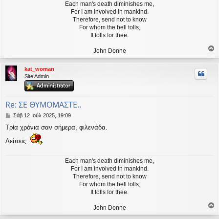
Each man's death diminishes me,
For I am involved in mankind.
Therefore, send not to know
For whom the bell tolls,
It tolls for thee.
John Donne
ο
ρ
kat_woman
υ
Site Admin
ή
Re: ΣΕ ΘΥΜΟΜΑΣΤΕ..
Δ
Σάβ 12 Ιούλ 2025, 19:09
η
Τρία χρόνια σαν σήμερα, φιλενάδα.
μ
ο
Λείπεις.
σ
ί
ε
Each man's death diminishes me,
υ
For I am involved in mankind.
σ
Therefore, send not to know
η
For whom the bell tolls,
It tolls for thee.
John Donne
ο