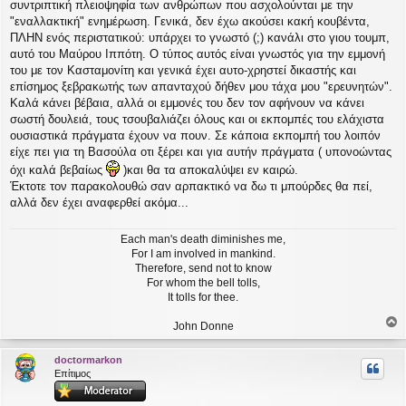
συντριπτική πλειοψηφία των ανθρώπων που ασχολούνται με την
"εναλλακτική" ενημέρωση. Γενικά, δεν έχω ακούσει κακή κουβέντα,
ΠΛΗΝ ενός περιστατικού: υπάρχει το γνωστό (;) κανάλι στο γιου τουμπ,
αυτό του Μαύρου Ιππότη. Ο τύπος αυτός είναι γνωστός για την εμμονή
του με τον Κασταμονίτη και γενικά έχει αυτο-χρηστεί δικαστής και
επίσημος ξεβρακωτής των απανταχού δήθεν μου τάχα μου "ερευνητών".
Καλά κάνει βέβαια, αλλά οι εμμονές του δεν τον αφήνουν να κάνει
σωστή δουλειά, τους τσουβαλιάζει όλους και οι εκπομπές του ελάχιστα
ουσιαστικά πράγματα έχουν να πουν. Σε κάποια εκπομπή του λοιπόν
είχε πει για τη Βασούλα οτι ξέρει και για αυτήν πράγματα ( υπονοώντας
όχι καλά βεβαίως
)και θα τα αποκαλύψει εν καιρώ.
Έκτοτε τον παρακολουθώ σαν αρπακτικό να δω τι μπούρδες θα πεί,
αλλά δεν έχει αναφερθεί ακόμα...
Each man's death diminishes me,
For I am involved in mankind.
Therefore, send not to know
For whom the bell tolls,
It tolls for thee.
John Donne
ο
ρ
doctormarkon
υ
Επίτιμος
ή