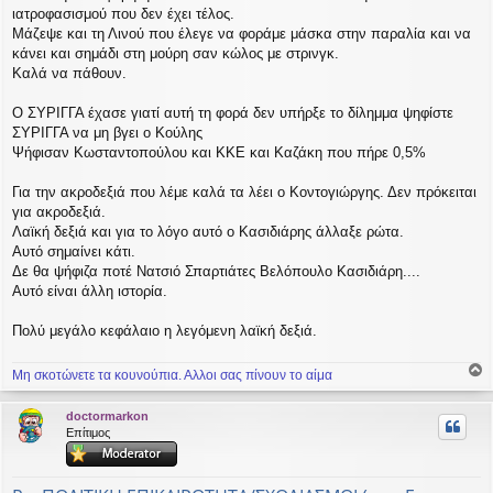
ιατροφασισμού που δεν έχει τέλος.
Μάζεψε και τη Λινού που έλεγε να φοράμε μάσκα στην παραλία και να
κάνει και σημάδι στη μούρη σαν κώλος με στρινγκ.
Καλά να πάθουν.
Ο ΣΥΡΙΓΓΑ έχασε γιατί αυτή τη φορά δεν υπήρξε το δίλημμα ψηφίστε
ΣΥΡΙΓΓΑ να μη βγει ο Κούλης
Ψήφισαν Κωσταντοπούλου και ΚΚΕ και Καζάκη που πήρε 0,5%
Για την ακροδεξιά που λέμε καλά τα λέει ο Κοντογιώργης. Δεν πρόκειται
για ακροδεξιά.
Λαϊκή δεξιά και για το λόγο αυτό ο Κασιδιάρης άλλαξε ρώτα.
Αυτό σημαίνει κάτι.
Δε θα ψήφιζα ποτέ Νατσιό Σπαρτιάτες Βελόπουλο Κασιδιάρη....
Αυτό είναι άλλη ιστορία.
Πολύ μεγάλο κεφάλαιο η λεγόμενη λαϊκή δεξιά.
Μη σκοτώνετε τα κουνούπια. Αλλοι σας πίνουν το αίμα
ο
ρ
doctormarkon
υ
Επίτιμος
ή