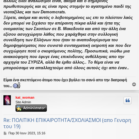
αλλιώς όλοι αναλώσιμοι είναι, ακόμα και ο σημερινός
η
πρωθυπουργός και ας είναι προς στιγμήν το αγαπημένο παιδί της
νεοταξίλας και των Demomcrats.
Ξέρετε, ακόμα και αυτός ο λοβοτομημένος ως επι το πλείστον λαός
δεν μπορεί να ξεχάσει την απέραντη πίκρα αλλά και ήττα της
ονομασίας των Σκοπίων σε Β. Μακεδονία και από την άλλη ένα
εξίσου ασυγχώρητο λάθος που χαράχθηκε στην συλλογική
συνείδηση των Ελλήνων που ήταν το αναποδογύρισμα του
δημοψηφίσματος που συνιστά συνταγματική εκτροπή και που δεν
συγχώρησε ποτέ ο σκεφτόμενος πολίτης. Προσωπικά, νιώθω μια
ανακούφηση που έφυγε ένας επικίνδυνος ανθέλληνας απο την
αρχηγία του ΣΥΡΙΖΑ, αλλά θα έρθει άλλος.. Το θέμα είναι να
μπορούσαμε να απαλλαχτούμε από όλους αυτούς όχι απο έναν..
Είμαι ένα σκεπτόμενο άτομο που έχει βγάλει το σανό απο την διατροφή
του...
ο
ρ
kat_woman
υ
Site Admin
ή
Re: ΠΟΛΙΤΙΚΗ ΕΠΙΚΑΙΡΟΤΗΤΑ/ΣΧΟΛΙΑΣΜΟΙ (απο Γεναρη
του 19)
Δ
Παρ 30 Ιουν 2023, 15:16
η