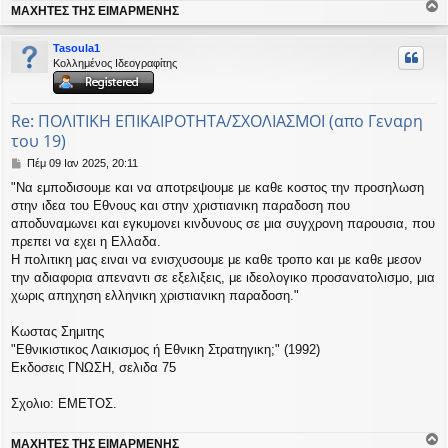
ΜΑΧΗΤΕΣ ΤΗΣ ΕΙΜΑΡΜΕΝΗΣ
σ
ο
η
ρ
Tasoula1
υ
Κολλημένος Ιδεογραφίτης
ή
Re: ΠΟΛΙΤΙΚΗ ΕΠΙΚΑΙΡΟΤΗΤΑ/ΣΧΟΛΙΑΣΜΟΙ (απο Γεναρη
του 19)
Δ
Πέμ 09 Ιαν 2025, 20:11
η
"Να εμποδισουμε και να αποτρεψουμε με καθε κοστος την προσηλωση
μ
στην ιδεα του Εθνους και στην χριστιανικη παραδοση που
ο
σ
αποδυναμωνει και εγκυμονει κινδυνους σε μια συγχρονη παρουσια, που
ί
πρεπει να εχει η Ελλαδα.
ε
Η πολιτικη μας ειναι να ενισχυσουμε με καθε τροπο και με καθε μεσον
υ
την αδιαφορια απεναντι σε εξελιξεις, με ιδεολογικο προσανατολισμο, μια
σ
χωρις απηχηση ελληνικη χριστιανικη παραδοση."
η
Κωστας Σημιτης
"Εθνικιστικος Λαικισμος ή Εθνικη Στρατηγικη;" (1992)
Εκδοσεις ΓΝΩΣΗ, σελιδα 75
Σχολιο: ΕΜΕΤΟΣ.
ΜΑΧΗΤΕΣ ΤΗΣ ΕΙΜΑΡΜΕΝΗΣ