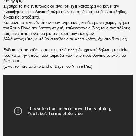
πανηγυρίζει.
ο
σ
Σίγουρα το πιο εντυπωσιακό είναι ότι εχει καταφέρει να κάνει την
ί
πλειοψηφία του εκλογικού σώματος να πιστεύει ότι αυτό είναι αληθές,
ε
δίκαιο και αποδεκτό.
υ
Και μόνο το γεγονός ότι αντισυνταγματικά , κατάφερε να χειραγωγήσει
σ
τον Άρειο Πάγο την ύστατη στιγμή, επιλεγοντας ο ίδιος τους αντιπάλους
η
του, είναι από μόνο του μια ακύρωση των εκλογών.
Αλλά όπως είπα, αυτό θα συνέβαινε σε άλλα κράτη, όχι στο δικό μας.
Ενδεικτικά παραθέτω και μια παλιά αλλά διαχρονική δήλωση του Icke,
που κατά την άποψη μου ταιριάζει γάντι στο προεκλογικό τσίρκο που
βιώνουμε.
(Είναι το intro από το End of Days του Vinnie Paz)