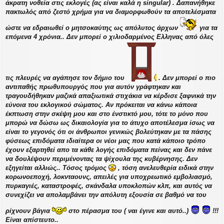
άκρατη νοθεία στις εκλογές (ας είναι καλά η singular) . Δαπανήθηκε
πακτωλός από ζεστό χρήμα για να διαμορφωθούν τα αποτελέσματα
ώστε να εδραιωθεί ο μητσοκαύτης ως απόλυτος άρχων
για τα
επόμενα 4 χρόνια.. Δεν μπορεί ο χιλιοδαρμένος Ελληνας από όλες
τις πλευρές να αγάπησε τον δήμιο του
. Δεν μπορεί ο πιο
αντιπαθής πρωθυπουργός που για αυτόν γράφτηκαν και
τραγουδήθηκαν μαζικά απαξιωτικά στιχάκια να κέρδισε ξαφνικά την
εύνοια του εκλογικού σώματος. Αν πρόκειται να κάνω κάποια
έκπτωση στην σκέψη μου και στο ένστικτό μου, τότε το μόνο που
μπορώ να δώσω ως δικαιολογία για το άτυχο αποτέλεσμα ίσως να
είναι το γεγονός ότι οι άνθρωποι γενικώς βολεύτηκαν με τα πάσης
φύσεως επιδόματα ιδιαίτερα οι νέοι μας που κατά κάποιο τρόπο
έχουν εξαρτηθεί απο τα κάθε λογής επιδόματα πείνας και δεν πάνε
να δουλέψουν περιμένοντας τα ψίχουλα της κυβέρνησης. Δεν
εξηγείται αλλιώς.. Τόσος τρόμος
, τόση ανελευθερία ειδικά στην
κορωνοεποχή, λοκνταουνς, απειλές για υποχρεωτικό εμβολιασμό,
πυρκαγιές, καταστροφές, σκάνδαλα υποκλοπών κλπ, και αυτός να
συνεχίζει να απολαμβάνει την απόλυτη εξουσία σε βαθμό να του
ρίχνουν βάγια
στο πέρασμα του ( ναι έγινε και αυτό..)
!!!
Είναι απίστευτο..