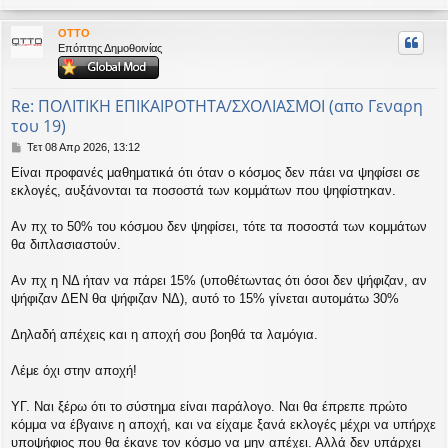
ο
ρ
OTTO
υ
Επόπτης Δημοθοινίας
ή
Re: ΠΟΛΙΤΙΚΗ ΕΠΙΚΑΙΡΟΤΗΤΑ/ΣΧΟΛΙΑΣΜΟΙ (απο Γεναρη
του 19)
Δ
Τετ 08 Απρ 2026, 13:12
η
Είναι προφανές μαθηματικά ότι όταν ο κόσμος δεν πάει να ψηφίσει σε
μ
εκλογές, αυξάνονται τα ποσοστά των κομμάτων που ψηφίστηκαν.
ο
σ
ί
Αν πχ το 50% του κόσμου δεν ψηφίσει, τότε τα ποσοστά των κομμάτων
ε
θα διπλασιαστούν.
υ
σ
Αν πχ η ΝΔ ήταν να πάρει 15% (υποθέτωντας ότι όσοι δεν ψήφιζαν, αν
η
ψήφιζαν ΔΕΝ θα ψήφιζαν ΝΔ), αυτό το 15% γίνεται αυτομάτω 30%
Δηλαδή απέχεις και η αποχή σου βοηθά τα λαμόγια.
Λέμε όχι στην αποχή!
ΥΓ. Ναι ξέρω ότι το σύστημα είναι παράλογο. Ναι θα έπρεπε πρώτο
κόμμα να έβγαινε η αποχή, και να είχαμε ξανά εκλογές μέχρι να υπήρχε
υποψήφιος που θα έκανε τον κόσμο να μην απέχει. Αλλά δεν υπάρχει