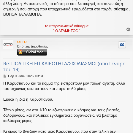
άλλη λύση. Αντικειμενικά, το σύστημα έτσι λειτουργεί, και συνεπώς η
σημερινή σου αποχή που υποχρεωτικά εφαρμόζεται στο παρόν σύστημα,
ΒΟΗΘΑ ΤΑ ΛΑΜΟΓΙΑ.
το υπεραναλυτικό κάθαρμα
" Ο ΑΓΑΜΗΤΟC "
ο
ρ
OTTO
υ
Επόπτης Δημοθοινίας
ή
Re: ΠΟΛΙΤΙΚΗ ΕΠΙΚΑΙΡΟΤΗΤΑ/ΣΧΟΛΙΑΣΜΟΙ (απο Γεναρη
του 19)
Δ
Παρ 05 Ιουν 2026, 03:31
η
Η Καρυστιανού και το κόμμα της εισπράττουν μεν πολλή αγάπη, αλλά
μ
ταυτοχρόνως εισπράττουν και πάρα πολύ μίσος.
ο
σ
ί
Ειδικά η ίδια η Καρυστιανού.
ε
υ
Τέτοιο μίσος, αν στο 1/10 το εξωτερίκευε ο κόσμος για τους βιαστές,
σ
δολοφόνους, και πολιτικές εγκληματικές οργανώσεις, θα βλέπαμε
η
καλύτερες μέρες.
Κι όμως το βγάζουν κατά μιας Καρυστιανού, που στην τελική δεν