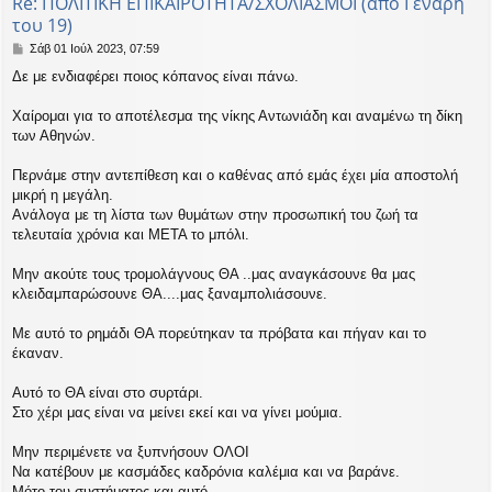
Re: ΠΟΛΙΤΙΚΗ ΕΠΙΚΑΙΡΟΤΗΤΑ/ΣΧΟΛΙΑΣΜΟΙ (απο Γεναρη
του 19)
Δ
Σάβ 01 Ιούλ 2023, 07:59
η
Δε με ενδιαφέρει ποιος κόπανος είναι πάνω.
μ
ο
σ
Χαίρομαι για το αποτέλεσμα της νίκης Αντωνιάδη και αναμένω τη δίκη
ί
των Αθηνών.
ε
υ
Περνάμε στην αντεπίθεση και ο καθένας από εμάς έχει μία αποστολή
σ
μικρή η μεγάλη.
η
Ανάλογα με τη λίστα των θυμάτων στην προσωπική του ζωή τα
τελευταία χρόνια και ΜΕΤΑ το μπόλι.
Μην ακούτε τους τρομολάγνους ΘΑ ..μας αναγκάσουνε θα μας
κλειδαμπαρώσουνε ΘΑ....μας ξαναμπολιάσουνε.
Με αυτό το ρημάδι ΘΑ πορεύτηκαν τα πρόβατα και πήγαν και το
έκαναν.
Αυτό το ΘΑ είναι στο συρτάρι.
Στο χέρι μας είναι να μείνει εκεί και να γίνει μούμια.
Μην περιμένετε να ξυπνήσουν ΟΛΟΙ
Να κατέβουν με κασμάδες καδρόνια καλέμια και να βαράνε.
Μότο του συστήματος και αυτό.