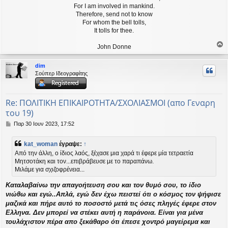
For I am involved in mankind.
Therefore, send not to know
For whom the bell tolls,
It tolls for thee.
John Donne
ο
ρ
dim
υ
Σούπερ Ιδεογραφίτης
ή
Re: ΠΟΛΙΤΙΚΗ ΕΠΙΚΑΙΡΟΤΗΤΑ/ΣΧΟΛΙΑΣΜΟΙ (απο Γεναρη
του 19)
Δ
Παρ 30 Ιουν 2023, 17:52
η
μ
kat_woman
έγραψε:
↑
ο
Από την άλλη, ο ίδιος λαός, ξέχασε μια χαρά τι έφερε μία τετραετία
σ
Μητσοτάκη και τον...επιβράβευσε με το παραπάνω.
ί
Μιλάμε για σχιζοφρένεια...
ε
υ
Καταλαβαίνω την απαγοήτευση σου και τον θυμό σου, το ίδιο
σ
η
νιώθω και εγώ..Απλά, εγώ δεν έχω πειστεί ότι ο κόσμος τον ψήφισε
μαζικά και πήρε αυτό το ποσοστό μετά τις όσες πληγές έφερε στον
Ελληνα. Δεν μπορεί να στέκει αυτή η παράνοια. Είναι για μένα
τουλάχιστον πέρα απο ξεκάθαρο ότι έπεσε χοντρό μαγείρεμα και