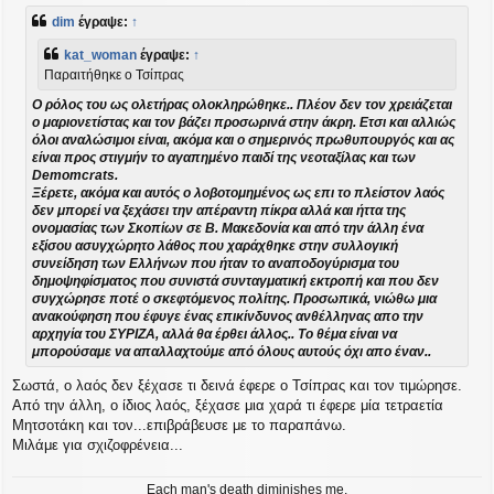
μ
dim
έγραψε:
↑
ο
σ
kat_woman
έγραψε:
↑
ί
Παραιτήθηκε ο Τσίπρας
ε
υ
Ο ρόλος του ως ολετήρας ολοκληρώθηκε.. Πλέον δεν τον χρειάζεται
σ
ο μαριονετίστας και τον βάζει προσωρινά στην άκρη. Ετσι και αλλιώς
η
όλοι αναλώσιμοι είναι, ακόμα και ο σημερινός πρωθυπουργός και ας
είναι προς στιγμήν το αγαπημένο παιδί της νεοταξίλας και των
Demomcrats.
Ξέρετε, ακόμα και αυτός ο λοβοτομημένος ως επι το πλείστον λαός
δεν μπορεί να ξεχάσει την απέραντη πίκρα αλλά και ήττα της
ονομασίας των Σκοπίων σε Β. Μακεδονία και από την άλλη ένα
εξίσου ασυγχώρητο λάθος που χαράχθηκε στην συλλογική
συνείδηση των Ελλήνων που ήταν το αναποδογύρισμα του
δημοψηφίσματος που συνιστά συνταγματική εκτροπή και που δεν
συγχώρησε ποτέ ο σκεφτόμενος πολίτης. Προσωπικά, νιώθω μια
ανακούφηση που έφυγε ένας επικίνδυνος ανθέλληνας απο την
αρχηγία του ΣΥΡΙΖΑ, αλλά θα έρθει άλλος.. Το θέμα είναι να
μπορούσαμε να απαλλαχτούμε από όλους αυτούς όχι απο έναν..
Σωστά, ο λαός δεν ξέχασε τι δεινά έφερε ο Τσίπρας και τον τιμώρησε.
Από την άλλη, ο ίδιος λαός, ξέχασε μια χαρά τι έφερε μία τετραετία
Μητσοτάκη και τον...επιβράβευσε με το παραπάνω.
Μιλάμε για σχιζοφρένεια...
Each man's death diminishes me,