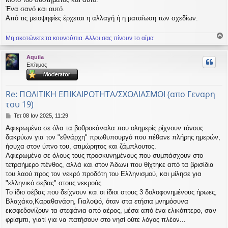
Ένα σανό και αυτό.
Από τις μειοψηφίες έρχεται η αλλαγή ή η ματαίωση των σχεδίων.
Μη σκοτώνετε τα κουνούπια. Αλλοι σας πίνουν το αίμα
ο
ρ
Aquila
υ
Επίτιμος
ή
Re: ΠΟΛΙΤΙΚΗ ΕΠΙΚΑΙΡΟΤΗΤΑ/ΣΧΟΛΙΑΣΜΟΙ (απο Γεναρη
του 19)
Δ
Τετ 08 Ιαν 2025, 11:29
η
Αφιερωμένο σε όλα τα βοθροκάναλα που ολημερίς ρίχνουν τόνους
μ
δακρύων για τον "εθνάρχη" πρωθυπουργό που πέθανε πλήρης ημερών,
ο
σ
ήσυχα στον ύπνο του, ατιμώρητος και ζάμπλουτος.
ί
Αφιερωμένο σε όλους τους προσκυνημένους που συμπάσχουν στο
ε
τετραήμερο πένθος, αλλά και στον Άδωνι που θίχτηκε από τα βρισίδια
υ
του λαού προς τον νεκρό προδότη του Ελληνισμού, και μίλησε για
σ
"ελληνικό σεβας" στους νεκρούς.
η
Το ίδιο σέβας που δείχνουν και οι ίδιοι στους 3 δολοφονημένους ήρωες,
Βλαχάκο,Καραθανάση, Γιαλοψό, όταν στα ετήσια μνημόσυνα
εκσφεδονίζουν τα στεφάνια από αέρος, μέσα από ένα ελικόπτερο, σαν
φρίσμπι, γιατί για να πατήσουν στο νησί ούτε λόγος πλέον...