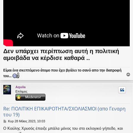
Δεν υπάρχει περίπτωση αυτή η πολιτική
αμοιβάδα να κέρδισε καθαρά ..
Είμαι ένα σκεπτόμενο άτομο που έχει βγάλει το σανό απο την διατροφή
του...
ο
ρ
Aquila
υ
Επίτιμος
ή
Re: ΠΟΛΙΤΙΚΗ ΕΠΙΚΑΙΡΟΤΗΤΑ/ΣΧΟΛΙΑΣΜΟΙ (απο Γεναρη
του 19)
Δ
Κυρ 28 Μάιος 2023, 10:03
η
Ο Κούλης Χρυσός έπαιξε μπάλα μόνος του στο εκλογικό γήπεδο, και
μ