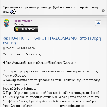
Είμαι ένα σκεπτόμενο άτομο που έχει βγάλει το σανό απο την διατροφή
του...
ο
ρ
doctormarkon
υ
Επίτιμος
ή
Re: ΠΟΛΙΤΙΚΗ ΕΠΙΚΑΙΡΟΤΗΤΑ/ΣΧΟΛΙΑΣΜΟΙ (απο Γεναρη
του 19)
Δ
Σάβ 01 Ιούλ 2023, 07:50
η
Μέσα στο σκοτάδι ένα φως.
μ
ο
σ
Η δίκη Αντωνιάδη και η αθώωση/δικαίωση όλων μας.
ί
ε
Ο Τσίπρας τιμωρήθηκε γιατί δεν έκανε αντιπολίτευση εφ όσον αυτός
υ
ήταν ο ρόλος του.
σ
Ο Κούλης πέταξε από τα ψηφοδέλτια τους "ειδικούς" της καταστροφής
η
που περίμεναν μία θεσούλα.
Τους μάζεψε ο Τσίπρας.
Ο Γεροτζιάφας που μας είπε αλήτες και έκραζε για υποχρεωτικά από
12+ και έβρισκε τα πρόστιμα στους 60+ γελοίο μέτρο επειδή κατά την
άποψή του όποιος έχει πληρώνει ενώ θα έπρεπε να γίνει η ζωή μας
δύσκολη και αφόρητη.............................αντιπολίτευση του