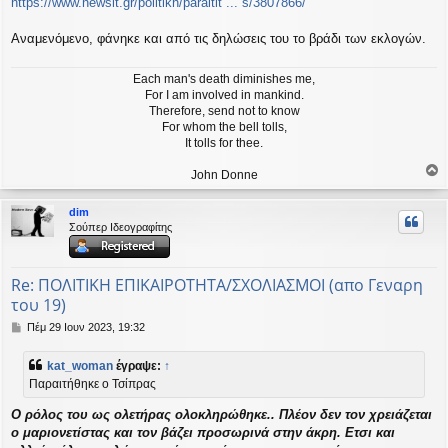
σ
https://www.newsit.gr/politikh/paraitit ... s/3807866/
ί
ε
Αναμενόμενο, φάνηκε και από τις δηλώσεις του το βράδι των εκλογών.
υ
σ
η
Each man's death diminishes me,
For I am involved in mankind.
Therefore, send not to know
For whom the bell tolls,
It tolls for thee.
John Donne
ο
ρ
dim
υ
Σούπερ Ιδεογραφίτης
ή
Re: ΠΟΛΙΤΙΚΗ ΕΠΙΚΑΙΡΟΤΗΤΑ/ΣΧΟΛΙΑΣΜΟΙ (απο Γεναρη
του 19)
Δ
Πέμ 29 Ιουν 2023, 19:32
η
μ
kat_woman
έγραψε:
↑
ο
Παραιτήθηκε ο Τσίπρας
σ
ί
Ο ρόλος του ως ολετήρας ολοκληρώθηκε.. Πλέον δεν τον χρειάζεται
ε
υ
ο μαριονετίστας και τον βάζει προσωρινά στην άκρη. Ετσι και
σ