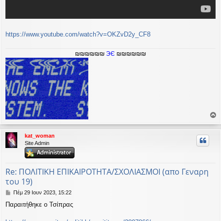
https://www.youtube.com/watch?v=OKZvD2y_CF8
₪₪₪₪₪₪
ЭЄ
₪₪₪₪₪₪
ο
ρ
kat_woman
υ
Site Admin
ή
Re: ΠΟΛΙΤΙΚΗ ΕΠΙΚΑΙΡΟΤΗΤΑ/ΣΧΟΛΙΑΣΜΟΙ (απο Γεναρη
του 19)
Δ
Πέμ 29 Ιουν 2023, 15:22
η
Παραιτήθηκε ο Τσίπρας
μ
ο