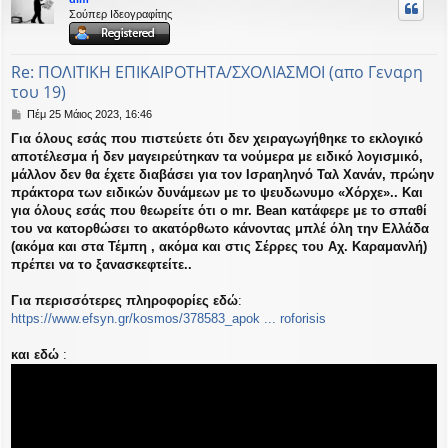
η
Σούπερ Ιδεογραφίτης
εις
Re: ΠΟΛΙΤΙΚΗ ΕΠΙΚΑΙΡΟΤΗΤΑ/ΣΧΟΛΙΑΣΜΟΙ (απο Γεναρη
του 19)
Δ
Πέμ 25 Μάιος 2023, 16:46
η
Για όλους εσάς που πιστεύετε ότι δεν χειραγωγήθηκε το εκλογικό
μ
αποτέλεσμα ή δεν μαγειρεύτηκαν τα νούμερα με ειδικό λογισμικό,
ο
σ
μάλλον δεν θα έχετε διαβάσει για τον Ισραηληνό Ταλ Χανάν, πρώην
ί
πράκτορα των ειδικών δυνάμεων με το ψευδωνυμο «Χόρχε».. Και
ε
για όλους εσάς που θεωρείτε ότι ο mr. Bean κατάφερε με το σπαθί
υ
του να κατορθώσει το ακατόρθωτο κάνοντας μπλέ όλη την Ελλάδα
σ
(ακόμα και στα Τέμπη , ακόμα και στις Σέρρες του Αχ. Καραμανλή)
η
πρέπει να το ξανασκεφτείτε..
Για περισσότερες πληροφορίες εδώ
:
https://www.efsyn.gr/kosmos/378583_apok ... roforisis
και εδώ
: