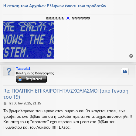
Η στάση των Αρχαίων Ελλήνων έναντι των προδοτών
₪₪₪₪₪₪
ЭЄ
₪₪₪₪₪₪
ο
ρ
Tasoula1
υ
Κολλημένος Ιδεογραφίτης
ή
Re: ΠΟΛΙΤΙΚΗ ΕΠΙΚΑΙΡΟΤΗΤΑ/ΣΧΟΛΙΑΣΜΟΙ (απο Γεναρη
του 19)
Δ
Τετ 08 Ιαν 2025, 21:15
η
Το βρωμολαμογιο που εφυγε στον ουρανο και θα καιγεται εσαει, ειχε
μ
γραψει σε ενα βιβλιο του οτι η Ελλαδα πρεπει να αποχριστιανοποιηθει!!!
ο
σ
Και αυτη του η "προταση" εχει περασει και μεσα στα βιβλια του
ί
Γυμνασιου και του Λυκειου!!!!!! Ελεος.
ε
υ