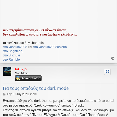
Δεν περιμένω τίποτα, δεν ελπίζω σε τίποτα,
δεν καταλαβαίνω τίποτα, είμαι ξανθιά κι ελεύθερη...
τα κανάλια μου /my channels:
στο vasoula2908
και
στο vasoula2908asteria
στο Βrighteon
,
στο Bitchute
στο Rumble
ο
ρ
Nikos_D
υ
Site Admin
ή
Για τους οπαδούς του dark mode
Δ
Σάβ 01 Αύγ 2020, 22:09
η
Εγκαταστάθηκε νέο dark theme, μπορείτε να το δοκιμάσετε από το portal
μ
στο μενού αριστερά "Στυλ κοινότητας" επιλογή Black.
ο
σ
Επίσης σε όποιον αρέσει μπορεί να το επιλέξει και σαν το βασικό-μόνιμό
ί
του στυλ από τον "Πίνακα Ελέγχου Μέλους", καρτέλα "Προτιμήσεις Δ.