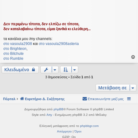
Δεν περιμένω τίποτα, δεν ελπίζω σε τίποτα,
δεν καταλαβαίνω τίποτα, είμαι ξανθιά κι ελεύθερη...
τα κανάλια μου /my channels:
στο vasoula2908
και
στο vasoula2908asteria
στο Βrighteon
,
στο Bitchute
στο Rumble
ο
ρ
Κλειδωμένο
υ
3 δημοσιεύσεις • Σελίδα
1
από
1
ή
Μετάβαση σε
Πόρταλ
Ευρετήριο Δ. Συζήτησης
Επικοινωνήστε μαζί μας
Δημιουργήθηκε από
phpBB
® Forum Software © phpBB Limited
Style από
Arty
- Ενημέρωση phpBB 3.2 από MrGaby
Ελληνική μετάφραση από το
phpbbgr.com
Απόρρητο
|
Όροι
GZIP: On