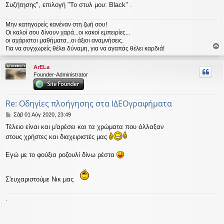
ε
Συζήτησης", επιλογή "Το στυλ μου: Black" .
υ
σ
η
Μην κατηγορείς κανέναν στη ζωή σου!
Οι καλοί σου δίνουν χαρά...οι κακοί εμπειρίες...
οι αχάριστοι μαθήματα...οι άξιοι αναμνήσεις.
Για να συγχωρείς θέλει δύναμη, για να αγαπάς θέλει καρδιά!
ο
ρ
ArELa
υ
Founder-Administrator
ή
Re: Οδηγίες πλοήγησης στα ΙΔΕΟγραφήματα
Δ
Σάβ 01 Αύγ 2020, 23:49
η
Τέλειο είναι και μ'αρέσει και τα χρώματα που άλλαξαν
μ
στους χρήστες και διαχειριστές μας
ο
σ
ί
Εγώ με το φούξια ροζουλί δίνω ρέστα
ε
υ
σ
Σ'ευχαριστούμε Νικ μας
η
.