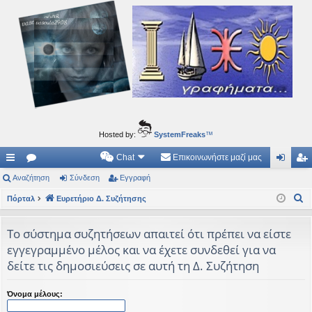
Ιδεογραφήματα
Αυτός ο τόπος φιλοδοξεί να ανοίγει μονοπάτια για τα συναρπαστικά και όμορφα ταξίδια του
νού...
Hosted by:
SystemFreaks
™
Chat
Επικοινωνήστε μαζί μας
ρή
Αναζήτηση
.
Σύνδεση
Εγγραφή
ύν
γγ
Α
γο
Πόρταλ
Συ
Ευρετήριο Δ. Συζήτησης
δε
ρα
ν
ρε
ζη
ση
φ
α
Το σύστημα συζητήσεων απαιτεί ότι πρέπει να είστε
ς
τή
ή
ζ
εγγεγραμμένο μέλος και να έχετε συνδεθεί για να
ή
συ
σε
δείτε τις δημοσιεύσεις σε αυτή τη Δ. Συζήτηση
τ
νδ
ις
η
Όνομα μέλους:
έσ
σ