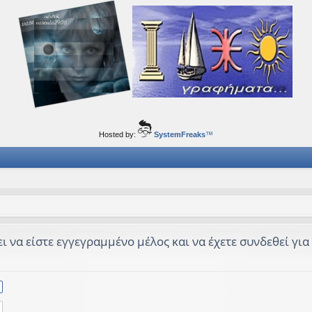
ορφα ταξίδια του νού...
Hosted by:
SystemFreaks
™
 να είστε εγγεγραμμένο μέλος και να έχετε συνδεθεί για ν