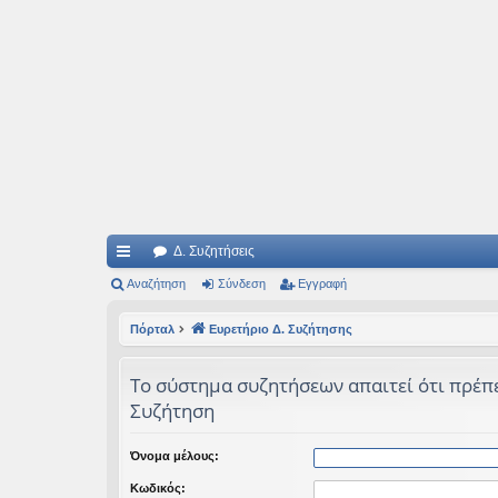
Ιδεογραφήματα
Αυτός ο τόπος φιλοδοξεί να ανοίγει μονοπάτια για τα συναρπαστικά και όμ
Δ. Συζητήσεις
ρή
Αναζήτηση
Σύνδεση
Εγγραφή
γο
Πόρταλ
Ευρετήριο Δ. Συζήτησης
ρε
Το σύστημα συζητήσεων απαιτεί ότι πρέπει
ς
Συζήτηση
συ
νδ
Όνομα μέλους:
έσ
Κωδικός: