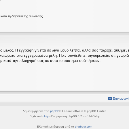
ατά τη διάρκεια της σύνδεσης
ο μέλος. Η εγγραφή γίνεται σε λίγα μόνο λεπτά, αλλά σας παρέχει αυξημένες
ώματα στα εγγεγραμμένα μέλη. Πριν συνδεθείτε, σιγουρευτείτε ότι γνωρίζετε
ς κατά την πλοήγησή σας σε αυτό το σύστημα συζητήσεων.
Επικοινωνή
Δημιουργήθηκε από
phpBB
® Forum Software © phpBB Limited
Style από
Arty
- Ενημέρωση phpBB 3.2 από MrGaby
Ελληνική μετάφραση από το
phpbbgr.com