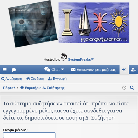
Ιδεογραφήματα
Αυτός ο τόπος φιλοδοξεί να ανοίγει μονοπάτια για τα συναρπαστικά και όμορφα ταξίδια του
νού...
Hosted by:
SystemFreaks
™
Chat
Επικοινωνήστε μαζί μας
ρή
Αναζήτηση
.
Σύνδεση
Εγγραφή
ύν
γγ
Α
γο
Πόρταλ
Συ
Ευρετήριο Δ. Συζήτησης
δε
ρα
ν
ρε
ζη
ση
φ
α
Το σύστημα συζητήσεων απαιτεί ότι πρέπει να είστε
ς
τή
ή
ζ
εγγεγραμμένο μέλος και να έχετε συνδεθεί για να
ή
συ
σε
δείτε τις δημοσιεύσεις σε αυτή τη Δ. Συζήτηση
τ
νδ
ις
η
Όνομα μέλους:
έσ
σ