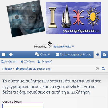
Ιδεογραφήματα
Αυτός ο τόπος φιλοδοξεί να ανοίγει μονοπάτια για τα συναρπαστικά και όμορφα ταξίδια του
νού...
Hosted by:
SystemFreaks
™
Chat
Επικοινωνήστε μαζί μας
ρή
Αναζήτηση
.
Σύνδεση
Εγγραφή
ύν
γγ
Α
γο
Πόρταλ
Συ
Ευρετήριο Δ. Συζήτησης
δε
ρα
ν
ρε
ζη
ση
φ
α
Το σύστημα συζητήσεων απαιτεί ότι πρέπει να είστε
ς
τή
ή
ζ
εγγεγραμμένο μέλος και να έχετε συνδεθεί για να
ή
συ
σε
δείτε τις δημοσιεύσεις σε αυτή τη Δ. Συζήτηση
τ
νδ
ις
η
Όνομα μέλους:
έσ
σ