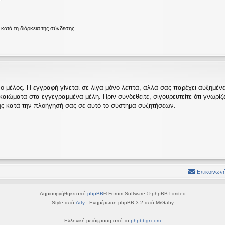
ατά τη διάρκεια της σύνδεσης
ο μέλος. Η εγγραφή γίνεται σε λίγα μόνο λεπτά, αλλά σας παρέχει αυξημένες
ώματα στα εγγεγραμμένα μέλη. Πριν συνδεθείτε, σιγουρευτείτε ότι γνωρίζετε
ς κατά την πλοήγησή σας σε αυτό το σύστημα συζητήσεων.
Επικοινωνή
Δημιουργήθηκε από
phpBB
® Forum Software © phpBB Limited
Style από
Arty
- Ενημέρωση phpBB 3.2 από MrGaby
Ελληνική μετάφραση από το
phpbbgr.com