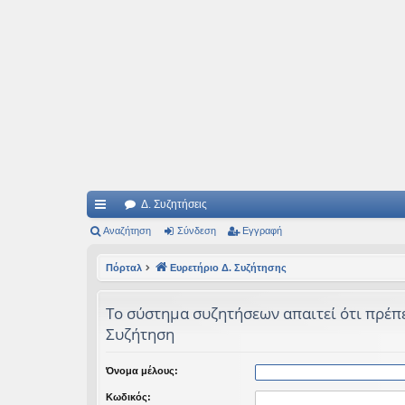
Ιδεογραφήματα
Αυτός ο τόπος φιλοδοξεί να ανοίγει μονοπάτια για τα συναρπαστικά και όμ
Δ. Συζητήσεις
ρή
Αναζήτηση
Σύνδεση
Εγγραφή
γο
Πόρταλ
Ευρετήριο Δ. Συζήτησης
ρε
Το σύστημα συζητήσεων απαιτεί ότι πρέπει
ς
Συζήτηση
συ
νδ
Όνομα μέλους:
έσ
Κωδικός: