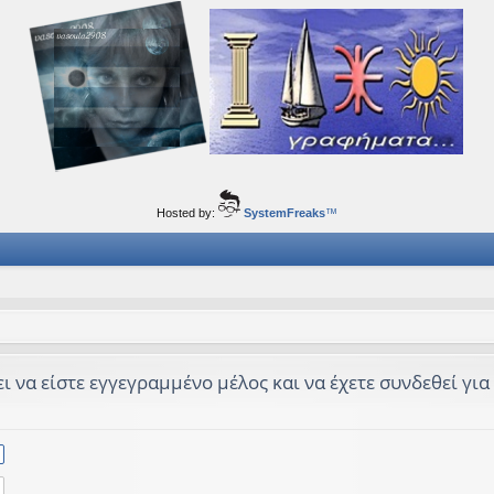
ορφα ταξίδια του νού...
Hosted by:
SystemFreaks
™
 να είστε εγγεγραμμένο μέλος και να έχετε συνδεθεί για ν