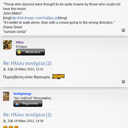
"Those who danced were thought to be quite insane by those who could not
hear the music.
John Milton"
[img]
http://i44.tinypic.com/2vj6jpz.gif
[/img]
“It’s better to walk alone, than with a crowd going in the wrong direction.”
Diane Grant
"sursum corda"
ο
ρ
Hlios
υ
Επίτιμος
ή
Re: Ηλίου συνέχεια (2)
Δ
Σάβ 19 Μάιος 2012, 12:41
η
Πυροσβέστη είσαι θησαυρός.
μ
ο
ο
σ
ί
ρ
firefightergr
ε
υ
"Δεν παίζεται" Ιδεογραφίτης
υ
σ
ή
η
Re: Ηλίου συνέχεια (2)
Δ
Σάβ 19 Μάιος 2012, 14:30
η