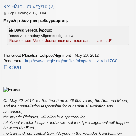
Re: Ηλίου συνέχεια (2)
Δ
Σάβ 19 Μάιος 2012, 11:04
η
Μεγάλη πλανητική ευθυγράμμιση.
μ
ο
David Sereda έγραψε:
σ
ί
"massive planetary Alignment right now
ε
Pleiades, sun, Venus, Jupiter, mercury, moon earth all aligned!
"
υ
σ
η
The Great Pleiadian Eclipse Alignment - May 20, 2012
Read more:
http://www.thegic.org/profiles/blogs/th ... z1vIhdiZG0
Εικόνα
On May 20, 2012, for the first time in 26,000 years, the Sun and Moon,
and the constellation responsible for our spiritual evolution and
ascension,
the mystic Pleiades, will align in a spectacular,
full Annular Solar Eclipse and a rare solar eclipse alignment will happen
between the Earth,
the Sun and, our central Sun, Alcyone in the Pleiades Constellation.