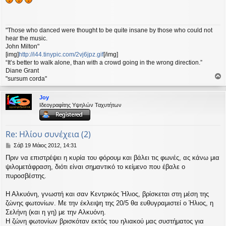
μ
ο
σ
ί
"Those who danced were thought to be quite insane by those who could not
ε
hear the music.
υ
John Milton"
σ
[img]
http://i44.tinypic.com/2vj6jpz.gif
[/img]
η
“It’s better to walk alone, than with a crowd going in the wrong direction.”
Diane Grant
"sursum corda"
ο
ρ
Joy
υ
Ιδεογραφίτης Υψηλών Ταχυτήτων
ή
Re: Ηλίου συνέχεια (2)
Δ
Σάβ 19 Μάιος 2012, 14:31
η
Πριν να επιστρέψει η κυρία του φόρουμ και βάλει τις φωνές, ας κάνω μια
μ
ψιλομετάφραση, διότι είναι σημαντικό το κείμενο που έβαλε ο
ο
σ
πυροσβέστης.
ί
ε
Η Αλκυόνη, γνωστή και σαν Κεντρικός Ήλιος, βρίσκεται στη μέση της
υ
ζώνης φωτονίων. Με την έκλειψη της 20/5 θα ευθυγραμιστεί ο Ήλιος, η
σ
Σελήνη (και η γη) με την Αλκυόνη.
η
Η ζώνη φωτονίων βρισκόταν εκτός του ηλιακού μας συστήματος για