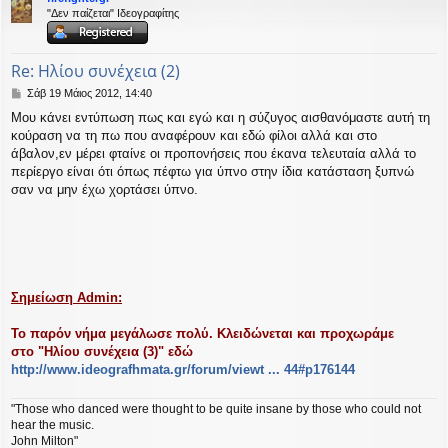
υ
"Δεν παίζεται" Ιδεογραφίτης
ή
Re: Ηλίου συνέχεια (2)
Δ
Σάβ 19 Μάιος 2012, 14:40
η
Μου κάνει εντύπωση πως και εγώ και η σύζυγος αισθανόμαστε αυτή τη
μ
κούραση να τη πω που αναφέρουν και εδώ φίλοι αλλά και στο
ο
σ
άβαλον,εν μέρει φταίνε οι προπονήσεις που έκανα τελευταία αλλά το
ί
περίεργο είναι ότι όπως πέφτω για ύπνο στην ίδια κατάσταση ξυπνώ
ε
σαν να μην έχω χορτάσει ύπνο.
υ
σ
η
Σημείωση Αdmin:
To παρόν νήμα μεγάλωσε πολύ. Κλειδώνεται και προχωράμε
στο "Ηλίου συνέχεια (3)" εδώ
http://www.ideografhmata.gr/forum/viewt ... 44#p176144
"Those who danced were thought to be quite insane by those who could not
hear the music.
John Milton"