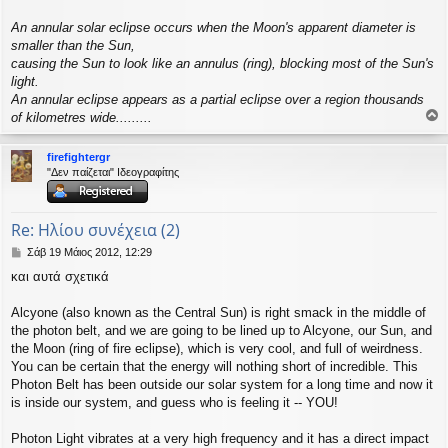
An annular solar eclipse occurs when the Moon's apparent diameter is
smaller than the Sun,
causing the Sun to look like an annulus (ring), blocking most of the Sun's
light.
An annular eclipse appears as a partial eclipse over a region thousands
of kilometres wide.........
ο
ρ
firefightergr
υ
"Δεν παίζεται" Ιδεογραφίτης
ή
Re: Ηλίου συνέχεια (2)
Δ
Σάβ 19 Μάιος 2012, 12:29
η
και αυτά σχετικά
μ
ο
σ
Alcyone (also known as the Central Sun) is right smack in the middle of
ί
the photon belt, and we are going to be lined up to Alcyone, our Sun, and
ε
the Moon (ring of fire eclipse), which is very cool, and full of weirdness.
υ
You can be certain that the energy will nothing short of incredible. This
σ
Photon Belt has been outside our solar system for a long time and now it
η
is inside our system, and guess who is feeling it -- YOU!
Photon Light vibrates at a very high frequency and it has a direct impact