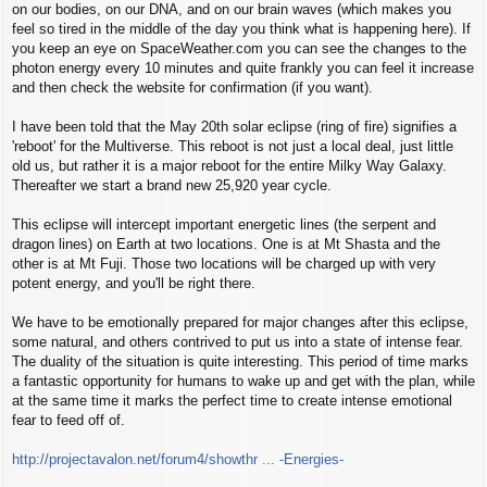
on our bodies, on our DNA, and on our brain waves (which makes you
feel so tired in the middle of the day you think what is happening here). If
you keep an eye on SpaceWeather.com you can see the changes to the
photon energy every 10 minutes and quite frankly you can feel it increase
and then check the website for confirmation (if you want).
I have been told that the May 20th solar eclipse (ring of fire) signifies a
'reboot' for the Multiverse. This reboot is not just a local deal, just little
old us, but rather it is a major reboot for the entire Milky Way Galaxy.
Thereafter we start a brand new 25,920 year cycle.
This eclipse will intercept important energetic lines (the serpent and
dragon lines) on Earth at two locations. One is at Mt Shasta and the
other is at Mt Fuji. Those two locations will be charged up with very
potent energy, and you'll be right there.
We have to be emotionally prepared for major changes after this eclipse,
some natural, and others contrived to put us into a state of intense fear.
The duality of the situation is quite interesting. This period of time marks
a fantastic opportunity for humans to wake up and get with the plan, while
at the same time it marks the perfect time to create intense emotional
fear to feed off of.
http://projectavalon.net/forum4/showthr ... -Energies-