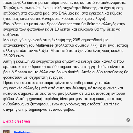
πολύ μεγάλο διάστημα και τώρα είναι εντός και αυτό το αισθανόμαστε.
Το φώς των φωτονίων έχει υψηλή συχνότητα δόνησης και έχει άμεση
επίδραση στα σώματά μας, στο DNA μας και στα εγκεφαλικά κύματα
(που μας κάνει να αισθανόμαστε κουρασμένοι χωρίς λόγο).
Εαν ρίξετε μια ματιά στο SpaceWeather.com θα δείτε τις αλλαγές στην
ενέργεια των φωτονίων κάθε 10 λεπτά και ειλικρινά θα την δείτε να
αυξάνεται.
Μου έχει γίνει γνωστό ότι η έκλειψη της 20/5 σηματοδοτεί μία
επανεκκίνηση του Multiverse (πολλαπλό σύμπαν ???). Δεν είναι τοπική
αλλά για όλο τον γαλαξία. Μετά από αυτό ξεκινάει ένας νέος κύκλος
25.920 ετών.
Αυτή η έκλειψη θα ενεργοποιήσει σημαντικά ενεργειακά κανάλια (του
ερπετού και του δράκου) σε δύο σημεια πάνω στη γη. Το ένα είναι στο
βουνό Shasta και το άλλο στο βουνό Φούτζι. Αυτές οι δύο τοποθεσίες θα
φορτιστούν με ισχυρότατη ενέργεια.
Πρέπει να είμαστε προετοιμασμένοι συναισθηματικά για πολύ
σημαντικές αλλαγές μετά από αυτη την έκλειψη, κάποιες φυσικές και
κάποιες στημένες με σκοπό να μας βάλουν σε μία κατάσταση έντονου
φόβου. Αυτή η χρονική περίοδος δίνει μια φανταστική ευκαιρία στους
ανθρώπους να ξυπνήσουν, ενω συγχρόνως σηματοδοτεί μια τέλεια
στιγμή για την δημιουργία έντονου φόβου.
L'état, c'est moi
ο
ρ
firefightergr