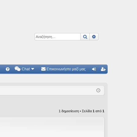
Αναζήτηση
Ειδική αναζήτηση
Chat
Επικοινωνήστε μαζί μας
Γ
Συ
ύν
γγ
χν
δε
ρα
ές
ση
φ
ερ
ή
1 δημοσίευση • Σελίδα
1
από
1
ωτ
ήσ
εις