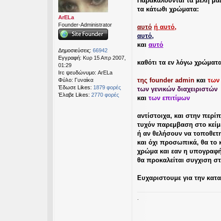
Παρακαλούνται τα μέλη μα
μ
εις
τα κάτωθι χρώματα:
ο
σ
ArELa
ί
Founder-Administrator
αυτό
ή αυτό,
ε
αυτό,
υ
και
αυτό
σ
Δημοσιεύσεις:
66942
η
Εγγραφή:
Κυρ 15 Απρ 2007,
καθότι τα εν λόγω χρώματ
01:29
Irc ψευδώνυμο:
ArELa
της founder admin
και
των
Φύλο:
Γυναίκα
Έδωσε Likes:
1879 φορές
των γενικών διαχειριστών
Έλαβε Likes:
2770 φορές
και
των επιτίμων
αντίστοιχα, και στην περ
τυχόν παρεμβαση στο κείμ
ή αν θελήσουν να τοποθετη
και όχι προσωπικά, θα το 
χρώμα και εαν η υπογραφή
θα προκαλείται συγχιση σ
Ευχαριστουμε για την κατ
.