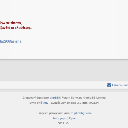
ζω σε τίποτα,
ξανθιά κι ελεύθερη...
la2908asteria
Επικοινωνή
Δημιουργήθηκε από
phpBB
® Forum Software © phpBB Limited
Style από
Arty
- Ενημέρωση phpBB 3.2 από MrGaby
Ελληνική μετάφραση από το
phpbbgr.com
Απόρρητο
|
Όροι
GZIP: On