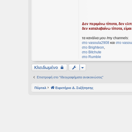
Δεν περιμένω τίποτα, δεν ελπί
δεν καταλαβαίνω τίποτα, είμαι 
τα κανάλια μου /my channels:
στο vasoula2908
και
στο vasou
στο Βrighteon
,
στο Bitchute
στο Rumble
Κλειδωμένο
Επιστροφή στο “Ιδεογραφήματα ανακοινώσεις”
Πόρταλ
Ευρετήριο Δ. Συζήτησης