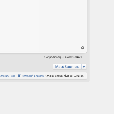
Κ
ο
ρ
1 δημοσίευση • Σελίδα
1
από
1
υ
φ
Μετάβαση σε
ή
στε μαζί μας
Διαγραφή cookies
Όλοι οι χρόνοι είναι
UTC+03:00