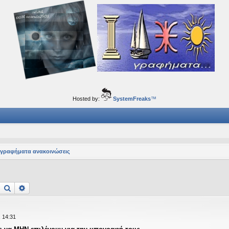
ορφα ταξίδια του νού...
Hosted by:
SystemFreaks
™
ογραφήματα ανακοινώσεις
Αναζήτηση
Ειδική αναζήτηση
 14:31