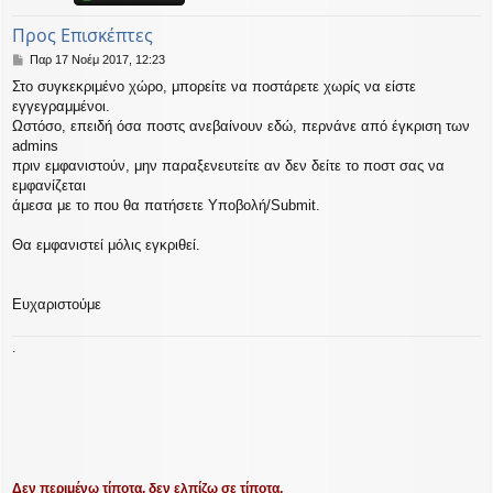
η
εις
Προς Επισκέπτες
Δ
Παρ 17 Νοέμ 2017, 12:23
η
Στο συγκεκριμένο χώρο, μπορείτε να ποστάρετε χωρίς να είστε
μ
εγγεγραμμένοι.
ο
σ
Ωστόσο, επειδή όσα ποστς ανεβαίνουν εδώ, περνάνε από έγκριση των
ί
admins
ε
πριν εμφανιστούν, μην παραξενευτείτε αν δεν δείτε το ποστ σας να
υ
εμφανίζεται
σ
άμεσα με το που θα πατήσετε Υποβολή/Submit.
η
Θα εμφανιστεί μόλις εγκριθεί.
Ευχαριστούμε
.
Δεν περιμένω τίποτα, δεν ελπίζω σε τίποτα,