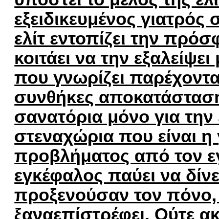
εξειδικευμένος γιατρός 
ελίτ εντοπίζει την πρόσ
κοιτάει να την εξαλείψει 
που γνωρίζει παρέχοντ
συνθήκες αποκατάσταση
σανατόρια μόνο για την ε
στεναχώρια που είναι η 
προβλήματος από τον ε
εγκέφαλος παύει να δίνε
προξενούσαν τον πόνο, 
ξαναεπίστρέφει. Ούτε ακ