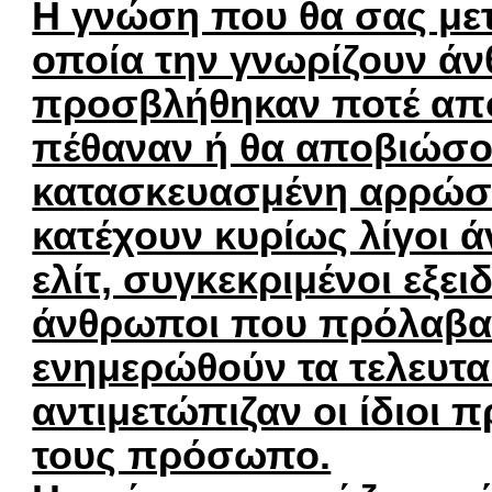
Η γνώση που θα σας με
οποία την γνωρίζουν άν
προσβλήθηκαν ποτέ από
πέθαναν ή θα αποβιώσο
κατασκευασμένη αρρώστ
κατέχουν κυρίως λίγοι 
ελίτ, συγκεκριμένοι εξει
άνθρωποι που πρόλαβαν
ενημερώθούν τα τελευταί
αντιμετώπιζαν οι ίδιοι 
τους πρόσωπο.