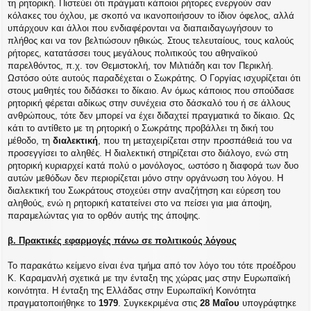
τη ρητορική. Πιστεύει ότι πράγματι κάποιοι ρήτορες ενεργούν σαν
κόλακες του όχλου, με σκοπό να ικανοποιήσουν το ίδιον όφελος, αλλά
υπάρχουν και άλλοι που ενδιαφέρονται να διαπαιδαγωγήσουν το
πλήθος και να τον βελτιώσουν ηθικώς. Στους τελευταίους, τους καλούς
ρήτορες, κατατάσσει τους μεγάλους πολιτικούς του αθηναϊκού
παρελθόντος, π.χ. τον Θεμιστοκλή, τον Μιλτιάδη και τον Περικλή.
Ωστόσο ούτε αυτούς παραδέχεται ο Σωκράτης. Ο Γοργίας ισχυρίζεται ότι
στους μαθητές του διδάσκει το δίκαιο. Αν όμως κάποιος που σπούδασε
ρητορική φέρεται αδίκως στην συνέχεια στο δάσκαλό του ή σε άλλους
ανθρώπους, τότε δεν μπορεί να έχει διδαχτεί πραγματικά το δίκαιο. Ως
κάτι το αντίθετο με τη ρητορική ο Σωκράτης προβάλλει τη δική του
μέθοδο, τη
διαλεκτική
, που τη μεταχειρίζεται στην προσπάθειά του να
προσεγγίσει το αληθές. Η διαλεκτική στηρίζεται στο διάλογο, ενώ στη
ρητορική κυριαρχεί κατά πολύ ο μονόλογος, ωστόσο η διαφορά των δυο
αυτών μεθόδων δεν περιορίζεται μόνο στην οργάνωση του λόγου. Η
διαλεκτική του Σωκράτους στοχεύει στην αναζήτηση και εύρεση του
αληθούς, ενώ η ρητορική κατατείνει στο να πείσει για μια άποψη,
παραμελώντας για το ορθόν αυτής της άποψης.
β. Πρακτικές εφαρμογές πάνω σε πολιτικούς λόγους
Το παρακάτω κείμενο είναι ένα τμήμα από τον λόγο του τότε προέδρου
Κ. Καραμανλή σχετικά με την ένταξη της χώρας μας στην Ευρωπαϊκή
κοινότητα. Η ένταξη της Ελλάδας στην Ευρωπαϊκή Κοινότητα
πραγματοποιήθηκε το
1979
. Συγκεκριμένα στις
28 Μαΐου
υπογράφτηκε