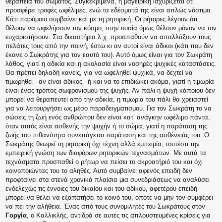
θεραπεία του σώματος. Συγκεκριμένα, η μαγειρική ισχυρίζεται ότι
προσφέρει τροφές ωφέλιμες, ενώ τα εδέσματά της είναι απλώς νόστιμα.
Κάτι παρόμοιο συμβαίνει και με τη ρητορική. Οι ρήτορες λέγουν ότι
θέλουν να ωφελήσουν τον κόσμο, στην ουσία όμως θέλουν μόνον να τον
ευχαριστήσουν. Στα δικαστήρια λ.χ. προσπαθούν να απαλλάξουν τους
πελάτες τους από την ποινή, έστω κι αν αυτοί είναι άδικοι (κάτι που δεν
έκανε ο Σωκράτης για τον εαυτό του). Αυτό όμως είναι για τον Σωκράτη
λάθος, γιατί η αδικία και η ακολασία είναι νοσηρές ψυχικές καταστάσεις.
Θα πρέπει δηλαδή κανείς, για να ωφεληθεί ψυχικά, να δεχτεί να
τιμωρηθεί - αν είναι άδικος –ή και να το επιδιώκει ακόμα, γιατί η τιμωρία
είναι ένας τρόπος σωφρονισμού της ψυχής. Αν πάλι η ψυχή κάποιου δεν
μπορεί να θεραπευτεί από την αδικία, η τιμωρία του πάλι θα χρειαστεί
για να λειτουργήσει ως μέσο παραδειγματισμού. Για τον Σωκράτη το να
σώσεις τη ζωή ενός ανθρώπου δεν είναι κατ’ ανάγκην ωφέλιμο πάντα,
όταν αυτός είναι ασθενής την ψυχήν ή το σώμα, γιατί η παράταση της
ζωής του πιθανότητα συνεπάγεται παράταση και της ασθένειάς του. Ο
Σωκράτης θεωρεί τη ρητορική όχι τέχνη αλλά εμπειρία, τουτέστι την
εμπειρική γνώση των διαφόρων ρητορικών τεχνασμάτων. Με αυτά τα
τεχνάσματα προσπαθεί ο ρήτωρ να πείσει το ακροατήριό του και όχι
κοινοποιώντας του το αληθές. Αυτό συμβαίνει αφενός επειδή δεν
προφταίνει στα στενά χρονικά πλαίσια μια συνεδριάσεως να αναλύσει
ενδελεχώς τις έννοιες του δικαίου και του αδίκου, αφετέρου επειδή
μπορεί να θέλει να εξαπατήσει το κοινό του, οπότε να μην τον συμφέρει
να πει την αλήθεια. Ένας από τους συνομιλητές του Σωκράτους στον
Γοργία
, ο Καλλικλής, αντιδρά σε αυτές τις απλουστευμένες κρίσεις για