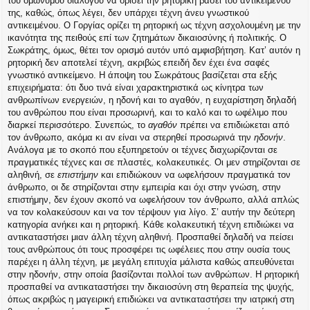
του ομώνυμου διαλόγου να ορίσει την ρητορική βάσει του αντικειμένου
της, καθώς, όπως λέγει, δεν υπάρχει τέχνη άνευ γνωστικού
αντικειμένου. Ο Γοργίας ορίζει τη ρητορική ως τέχνη ασχολουμένη με την
ικανότητα της πειθούς επί των ζητημάτων δικαιοσύνης ή πολιτικής. Ο
Σωκράτης, όμως, θέτει τον ορισμό αυτόν υπό αμφισβήτηση. Κατ’ αυτόν η
ρητορική δεν αποτελεί τέχνη, ακριβώς επειδή δεν έχει ένα σαφές
γνωστικό αντικείμενο. Η άποψη του Σωκράτους βασίζεται στα εξής
επιχειρήματα: ότι δυο τινά είναι χαρακτηριστικά ως κίνητρα των
ανθρωπίνων ενεργειών, η ηδονή και το αγαθόν, η ευχαρίστηση δηλαδή
του ανθρώπου που είναι προσωρινή, και το καλό και το ωφέλιμο που
διαρκεί περισσότερο. Συνεπώς, το
αγαθόν
πρέπει να επιδιώκεται από
τον άνθρωπο, ακόμα κι αν είναι να στερηθεί προσωρινά την
ηδονήν
.
Ανάλογα με το σκοπό που εξυπηρετούν οι τέχνες διαχωρίζονται σε
πραγματικές τέχνες και σε πλαστές, κολακευτικές. Οι μεν στηρίζονται σε
αληθινή, σε
επιστήμην
και επιδιώκουν να ωφελήσουν πραγματικά τον
άνθρωπο, οι δε στηρίζονται στην εμπειρία και όχι στην γνώση, στην
επιστήμην, δεν έχουν σκοπό να ωφελήσουν τον άνθρωπο, αλλά απλώς
να τον κολακεύσουν και να τον τέρψουν για λίγο. Σ’ αυτήν την δεύτερη
κατηγορία ανήκει και η ρητορική. Κάθε κολακευτική τέχνη επιδιώκει να
αντικαταστήσει μιαν άλλη τέχνη αληθινή. Προσπαθεί δηλαδή να πείσει
τους ανθρώπους ότι τους προσφέρει τις ωφέλειες που στην ουσία τους
παρέχει η άλλη τέχνη, με μεγάλη επιτυχία μάλιστα καθώς απευθύνεται
στην ηδονήν, στην οποία βασίζονται πολλοί των ανθρώπων. Η ρητορική
προσπαθεί να αντικαταστήσει την δικαιοσύνη στη θεραπεία της ψυχής,
όπως ακριβώς η μαγειρική επιδιώκει να αντικαταστήσει την ιατρική στη