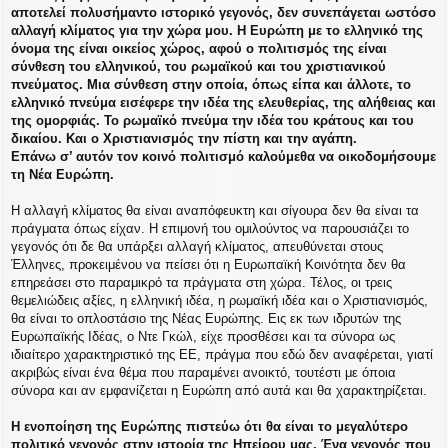
αποτελεί πολυσήμαντο ιστορικό γεγονός, δεν συνεπάγεται ωστόσο
αλλαγή κλίματος για την χώρα μου. Η Ευρώπη με το ελληνικό της
όνομα της είναι οικείος χώρος, αφού ο πολιτισμός της είναι
σύνθεση του ελληνικού, του ρωμαϊκού και του χριστιανικού
πνεύματος. Μια σύνθεση στην οποία, όπως είπα και άλλοτε, το
ελληνικό πνεύμα εισέφερε την ιδέα της ελευθερίας, της αλήθειας και
της ομορφιάς. Το ρωμαϊκό πνεύμα την ιδέα του κράτους και του
δικαίου. Και ο Χριστιανισμός την πίστη και την αγάπη.
Επάνω σ’ αυτόν τον κοινό πολιτισμό καλούμεθα να οικοδομήσουμε
τη Νέα Ευρώπη.
Η αλλαγή κλίματος θα είναι αναπόφευκτη και σίγουρα δεν θα είναι τα
πράγματα όπως είχαν. Η επιμονή του ομιλούντος να παρουσιάζει το
γεγονός ότι δε θα υπάρξει αλλαγή κλίματος, απευθύνεται στους
Έλληνες, προκειμένου να πείσει ότι η Ευρωπαϊκή Κοινότητα δεν θα
επηρεάσει στο παραμικρό τα πράγματα στη χώρα. Τέλος, οι τρεις
θεμελιώδεις αξίες, η ελληνική ιδέα, η ρωμαϊκή ιδέα και ο Χριστιανισμός,
θα είναι το οπλοστάσιο της Νέας Ευρώπης. Εις εκ των ιδρυτών της
Ευρωπαϊκής Ιδέας, ο Ντε Γκώλ, είχε προσθέσει και τα σύνορα ως
ιδιαίτερο χαρακτηριστικό της ΕΕ, πράγμα που εδώ δεν αναφέρεται, γιατί
ακριβώς είναι ένα θέμα που παραμένει ανοικτό, τουτέστι με όποια
σύνορα και αν εμφανίζεται η Ευρώπη από αυτά και θα χαρακτηρίζεται.
Η ενοποίηση της Ευρώπης πιστεύω ότι θα είναι το μεγαλύτερο
πολιτικό γεγονός στην ιστορία της Ηπείρου μας. Ένα γεγονός που