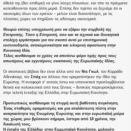
άθελά της (
δεν επιθυμεί
) να γίνει λέσχη πλουσίων, και τότε τα πράγματα
κατευθύνονται προς άλλη μεριά. Επίσης δεν πρέπει να ξεχνάμε ότι οι
οικονομίες όλων των κρατών – μελών είναι δυσανάλογες, με τις
πλούσιες χώρες να στηρίζουν τις αδύναμες οικονομικά.
Θεωρώ επίσης υποχρέωσή μου να εξάρω την συμβολή της
Επιτροπής. Τόσο η Επιτροπή, όσο και τα τεχνικά και διοικητικά
στελέχη εργάστηκαν για τον σκοπό αυτό με επιστημονική
ευσυνειδησία, αντικειμενικότητα και ειλικρινή αφοσίωση στην
Κοινοτική Ιδέα.
Τέλος αισθάνομαι το χρέος να αποτίσω φόρο τιμής προς τους
απωτέρους και εγγυτέρους σκαπανείς της Ευρωπαϊκής Ιδέας.
Οι σκαπανείς βέβαια δεν είναι άλλοι από τον
Ντε Γκωλ
, τον
Κορράδο
Αδενάουερ
, τον
Σπάχ
και άλλους που οραματίστηκαν την Ιδέα της
Ευρώπης. Η αναφορά σ’ αυτούς έστω και υπαινικτικά προσλαμβάνεται
θετικά και κολακευτικά από τους ξένους – δυτικούς παρευρισκόμενους
στην τελετή ένταξης της Ελλάδος στην Ευρωπαϊκή Κοινότητα.
Προσωπικώς αισθάνομαι τη στιγμή αυτή βαθύτατη συγκίνηση.
Ένας σταθερός οραματισμός και μια αταλάντευτη πίστη στην
αναγκαιότητα της Ενωμένης Ευρώπης και στην ευρωπαϊκή μοίρα
της χώρας μου βρίσκουν σήμερα, ύστερα από 18 χρόνια, την
δικαίωσή τους.
Η ένταξη της Ελλάδος στην Ευρωπαϊκή Κοινότητα, μολονότι