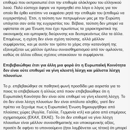
επιθυμώ που εκπροσωπεί έτσι την επιθυμία ολόκληρου του ελληνικού
λαού. Πολύ εύστοχα άφησε να προηγηθεί στο λόγο ο λόγος για τον
οποίο θα έρθει κατόπιν να εκφράσει ρητά την επιθυμία του (επιθυμώ να
ευχαριστήσω). Έτσι, η ταύτιση των πεπρωμένων μας με την Ευρώπη
υπάγεται σαν αιτία της ευχαριστίας του. Βέβαια, ταύτιση δεν μπορεί να
υφίσταται σε μια Ένωση που έχει πρωτίστως τα χαρακτηριστικά της
οικονομικής και εμπορικής διεύρυνσης και δευτερευόντως όλα τα άλλα.
Επομένως, η σχέση δεν είναι σχέση ταύτισης, αλλά μάλλον
συμφέροντος, και με αυτόν τον τρόπο το χάρις στην κατανόησή της
εξανεμίζεται ως μάλλον έμπλεω συναισθηματισμού από τον ομιλούντα,
καθώς σε άλλου είδους σχέσεις υπακούουν τα συμφέροντα.
Επιβεβαιώθηκε έτσι για άλλη μια φορά ότι η Ευρωπαϊκή Κοινότητα
δεν είναι ούτε επιθυμεί να γίνη κλειστή λέσχη και μάλιστα λέσχη
πλουσίων
.
Το ρ.
επιβεβαιώθηκε
σε παθητική φωνή προσδίδει μια αοριστία για το
ποιος το επιβεβαίωσε ή αλλιώς από ποιον επιβεβαιώθηκε ότι η
Ευρωπαϊκή Κοινότητα δεν είναι ούτε επιθυμεί να γίνη κλειστή λέσχη. Το
ότι δεν είναι λέσχη πλουσίων δεν είναι απόλυτα αληθές, γιατί δεν
πρέπει να ξεχνάμε πως η Ευρωπαϊκή Ένωση δημιουργήθηκε από
πλούσιες χώρες (Αγγλία, Γαλλία, Γερμανία κτλ) και μέσα από επιμέρους
σχηματισμούς (ΕΚΑΧ, ΕΚΑΕ). Το ότι
δεν επιθυμε
ί να γίνει λέσχη
πλουσίων είναι μάλλον συναισθηματικής και υποκειμενικής αξίας,
προσέτι δε αφήνει το υπονοούμενο (ήτοι λαμβάνεται ως τέτοιο) ότι μπορεί