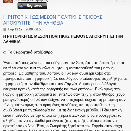
Σούπερ Ιδεογραφίτης
η
εις
Η ΡΗΤΟΡΙΚΗ ΩΣ ΜΕΣΟΝ ΠΟΛΙΤΙΚΗΣ ΠΕΙΘΟΥΣ
ΑΠΟΚΡΥΠΤΕΙ ΤΗΝ ΑΛΗΘΕΙΑ
Δ
Παρ 12 Σεπ 2008, 06:58
η
Η ΡΗΤΟΡΙΚΗ ΩΣ ΜΕΣΟΝ ΠΟΛΙΤΙΚΗΣ ΠΕΙΘΟΥΣ ΑΠΟΚΡΥΠΤΕΙ ΤΗΝ
μ
ΑΛΗΘΕΙΑ
ο
σ
ί
α. Το θεωρητικό υπόβαθρο
ε
υ
Ένας από τους λόγους που οδήγησαν τον Σωκράτη στο δικαστήριο και
σ
εν τέλει στο να πιει το κώνειον ήταν η αντιπαράθεσή του με τους
η
ρήτορες. Ως μαθητής του, λοιπόν, ο Πλάτων συμπεριέλαβε στις
πραγματείες του τη ρητορική. Σε δυο λόγους ο φιλόσοφος ασχολήθηκε με
τη ρητορική, στον
Φαίδρο
και στον
Γοργία
. Αμφότεροι οι διάλογοι
ενέχουν κριτική κατά της ρητορικής και των ρητόρων. Ενώ όμως στον
Γοργία η ρητορική απορρίπτεται εντελώς σαν τέχνη, στον Φαίδρο (έργο
μεταγενέστερο) ο Πλάτων δείχνει να υποχωρεί: δέχεται τη ρητορική σαν
τέχνη, κάτω όμως από ορισμένες συνθήκες, και προσπαθεί να τη
συμβιβάσει με τη φιλοσοφία και με τη διαλεκτική μέθοδο. Η διαλεκτική
είναι η μέθοδος με την οποία επιχειρεί ο Σωκράτης να προσεγγίσει το
αληθές. Για να αναλυθεί μια έννοια (π.χ. αρετή), πρέπει πρώτα να
οριστεί επακριβώς. Έτσι, ο Σωκράτης ζητεί από τον Γοργία στην αρχή