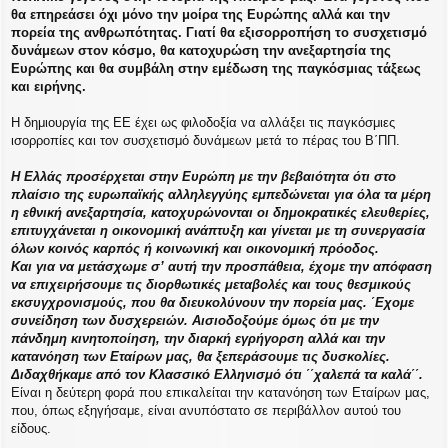
θα επηρεάσει όχι μόνο την μοίρα της Ευρώπης αλλά και την
πορεία της ανθρωπότητας. Γιατί θα εξισορροπήση το συσχετισμό
δυνάμεων στον κόσμο, θα κατοχυρώση την ανεξαρτησία της
Ευρώπης και θα συμβάλη στην εμέδωση της παγκόσμιας τάξεως
και ειρήνης.
Η δημιουργία της ΕΕ έχει ως φιλοδοξία να αλλάξει τις παγκόσμιες
ισορροπίες και τον συσχετισμό δυνάμεων μετά το πέρας του Β΄ΠΠ.
Η Ελλάς προσέρχεται στην Ευρώπη με την βεβαιότητα ότι στο
πλαίσιο της ευρωπαϊκής αλληλεγγύης εμπεδώνεται για όλα τα μέρη
η εθνική ανεξαρτησία, κατοχυρώνονται οι δημοκρατικές ελευθερίες,
επιτυγχάνεται η οικονομική ανάπτυξη και γίνεται με τη συνεργασία
όλων κοινός καρπός ή κοινωνική και οικονομική πρόοδος.
Και για να μετάσχωμε σ’ αυτή την προσπάθεια, έχομε την απόφαση
να επιχειρήσουμε τις διορθωτικές μεταβολές και τους θεσμικούς
εκσυγχρονισμούς, που θα διευκολύνουν την πορεία μας. ΄Εχομε
συνείδηση των δυσχερειών. Αισιοδοξούμε όμως ότι με την
πάνδημη κινητοποίηση, την διαρκή εγρήγορση αλλά και την
κατανόηση των Εταίρων μας, θα ξεπεράσουμε τις δυσκολίες.
Διδαχθήκαμε από τον Κλασσικό Ελληνισμό ότι ΄΄χαλεπά τα καλά΄΄.
Είναι η δεύτερη φορά που επικαλείται την κατανόηση των Εταίρων μας,
που, όπως εξηγήσαμε, είναι ανυπόστατο σε περιβάλλον αυτού του
είδους.