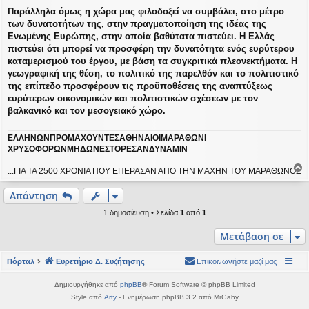
Παράλληλα όμως η χώρα μας φιλοδοξεί να συμβάλει, στο μέτρο
των δυνατοτήτων της, στην πραγματοποίηση της ιδέας της
Ενωμένης Ευρώπης, στην οποία βαθύτατα πιστεύει. Η Ελλάς
πιστεύει ότι μπορεί να προσφέρη την δυνατότητα ενός ευρύτερου
καταμερισμού του έργου, με βάση τα συγκριτικά πλεονεκτήματα. Η
γεωγραφική της θέση, το πολιτικό της παρελθόν και το πολιτιστικό
της επίπεδο προσφέρουν τις προϋποθέσεις της αναπτύξεως
ευρύτερων οικονομικών και πολιτιστικών σχέσεων με τον
βαλκανικό και τον μεσογειακό χώρο.
ΕΛΛΗΝΩΝΠΡΟΜΑΧΟΥΝΤΕΣΑΘΗΝΑΙΟΙΜΑΡΑΘΩΝΙ
ΧΡΥΣΟΦΟΡΩΝΜΗΔΩΝΕΣΤΟΡΕΣΑΝΔΥΝΑΜΙΝ
...ΓΙΑ ΤΑ 2500 ΧΡΟΝΙΑ ΠΟΥ ΕΠΕΡΑΣΑΝ ΑΠΟ ΤΗΝ ΜΑΧΗΝ ΤΟΥ ΜΑΡΑΘΩΝΟΣ
ο
ρ
Απάντηση
υ
1 δημοσίευση • Σελίδα
1
από
1
ή
Μετάβαση σε
Πόρταλ
Ευρετήριο Δ. Συζήτησης
Επικοινωνήστε μαζί μας
Δημιουργήθηκε από
phpBB
® Forum Software © phpBB Limited
Style από
Arty
- Ενημέρωση phpBB 3.2 από MrGaby