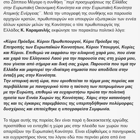
στο Ζάππειο Μέγαρο η συνθήκη
΄΄περί προσχωρήσεως της Ελλάδος
στην Ευρωπαϊκή Οικονομική Κοινότητα και στην Ευρωπαϊκή Κοινότητα
Ατομικής Ενέργειας΄΄
. Μετά την υπογραφή της συνθήκης και παρουσία
αρχηγών κρατών, πρωθυπουργών και υπουργών εξωτερικών των εννέα
άλλων κρατών μελών της Κοινότητας ο τότε πρωθυπουργός της
Ελλάδος
Κ. Καραμανλής
εκφώνησε τον παρακάτω πολιτικό λόγο:
«Κύριε Πρόεδρε. Κύριοι Πρωθυπουργοί, Κύριε Πρόεδρε της
Επιτροπής των Ευρωπαϊκών Κοινοτήτων, Κύριοι Υπουργοί, Κυρίες
και Κύριοι. Επιθυμώ να εκφράσω την ειλικρινή χαρά μου, που είναι
και χαρά του Ελληνικού Λαού για την παρουσία σας στη χώρα μου,
που γίνεται από σήμερα και δική σας χώρα. Παρουσία που τιμά την
Ελλάδα και μαρτυρεί την ιδιαίτερη σημασία που αποδίδετε στην
ένταξή μας στην Κοινότητα.
Την ιστορική αυτή ώρα, που οριοθετείται το τέρμα μιας πορείας και
περιβάλλεται με πανηγυρικό τύπο η ταύτιση των πεπρωμένων μας
με την Ευρώπη, επιθυμώ να ευχαριστήσω πρώτα την πολιτική
ηγεσία των Εννέα Χωρών της Κοινότητας. Χάρις στην κατανόησή
της και τις έγκαιρες παρεμβάσεις της υπερπηδήθηκαν πολύμορφες
δυσχέρειες και επιτεύχθηκε η υπογραφείσα Συμφωνία.
Το τέρμα αυτής της πορείας δεν είναι παρά η δεκαοκταετής εργώδης
προσπάθεια να ενταχθεί η χώρα μας στην πλειάδα των χωρών που
απαρτίζουν την Ευρωπαϊκή Κοινότητα. Είναι εξόφθαλμος ο πανηγυρικός
και ευχαριστήριος τόνος του λόγου εδώ που περνάει μέσα από ένα