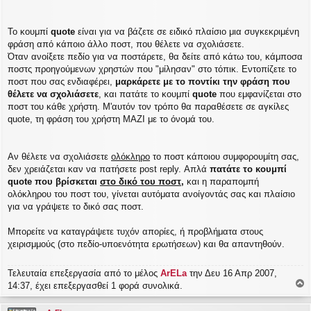
Το κουμπί
quote
είναι για να βάζετε σε ειδικό πλαίσιο μια συγκεκριμένη
φράση από κάποιο άλλο ποστ, που θέλετε να σχολιάσετε.
Όταν ανοίξετε πεδίο για να ποστάρετε, θα δείτε από κάτω του, κάμποσα
ποστς προηγούμενων χρηστών που "μίλησαν" στο τόπικ. Εντοπίζετε το
ποστ που σας ενδιαφέρει,
μαρκάρετε με το ποντίκι την φράση που
θέλετε να σχολιάσετε
, και πατάτε το κουμπί
quote
που εμφανίζεται στο
ποστ του κάθε χρήστη. Μ'αυτόν τον τρόπο θα παραθέσετε σε αγκίλες
quote, τη φράση του χρήστη ΜΑΖΙ με το όνομά του.
Aν θέλετε να σχολιάσετε
ολόκληρο
το ποστ κάποιου συμφορουμίτη σας,
δεν χρειάζεται καν να πατήσετε post reply. Απλά
πατάτε το κουμπί
quote που βρίσκεται
στο δικό του ποστ
,
και η παραπομπή
ολόκληρου του ποστ του, γίνεται αυτόματα ανοίγοντάς σας και πλαίσιο
για να γράψετε το δικό σας ποστ.
Μπορείτε να καταγράψετε τυχόν απορίες, ή προβλήματα στους
χειρισμμούς (στο πεδίο-υποενότητα ερωτήσεων) και θα απαντηθούν.
Τελευταία επεξεργασία από το μέλος
ArELa
την Δευ 16 Απρ 2007,
14:37, έχει επεξεργασθεί 1 φορά συνολικά.
ο
ρ