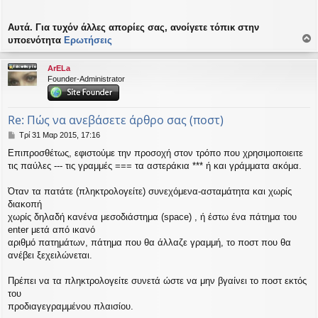
Αυτά. Για τυχόν άλλες απορίες σας, ανοίγετε τόπικ στην
υποενότητα
Ερωτήσεις
ο
ρ
ArELa
υ
Founder-Administrator
ή
Re: Πώς να ανεβάσετε άρθρο σας (ποστ)
Δ
Τρί 31 Μαρ 2015, 17:16
η
Επιπροσθέτως, εφιστούμε την προσοχή στον τρόπο που χρησιμοποιειτε
μ
τις παύλες --- τις γραμμές === τα αστεράκια *** ή και γράμματα ακόμα.
ο
σ
ί
Όταν τα πατάτε (πληκτρολογείτε) συνεχόμενα-ασταμάτητα και χωρίς
ε
διακοπή
υ
χωρίς δηλαδή κανένα μεσοδιάστημα (space) , ή έστω ένα πάτημα του
σ
enter μετά από ικανό
η
αριθμό πατημάτων, πάτημα που θα άλλαζε γραμμή, το ποστ που θα
ανέβει ξεχειλώνεται.
Πρέπει να τα πληκτρολογείτε συνετά ώστε να μην βγαίνει το ποστ εκτός
του
προδιαγεγραμμένου πλαισίου.