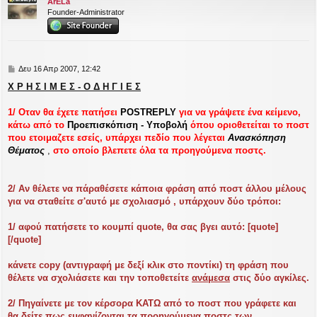
ArELa
υ
Founder-Administrator
ή
Δ
Δευ 16 Απρ 2007, 12:42
η
X Ρ Η Σ Ι Μ Ε Σ - Ο Δ Η Γ Ι Ε Σ
μ
ο
σ
1/ Οταν θα έχετε πατήσει
POSTREPLY
για να γράψετε ένα κείμενο,
ί
κάτω από το
Προεπισκόπιση - Υποβολή
όπου οριοθετείται το ποστ
ε
που ετοιμαζετε εσείς, υπάρχει πεδίο που λέγεται
Ανασκόπηση
υ
Θέματος
,
στο οποίο βλεπετε όλα τα προηγούμενα ποστς.
σ
η
2/ Αν θέλετε να πάραθέσετε κάποια φράση από ποστ άλλου μέλους
για να σταθείτε σ'αυτό με σχολιασμό , υπάρχουν δύο τρόποι:
1/ αφού πατήσετε το κουμπί quote, θα σας βγει αυτό: [quote]
[/quote]
κάνετε copy (αντιγραφή με δεξί κλικ στο ποντίκι) τη φράση που
θέλετε να σχολιάσετε και την τοποθετείτε
ανάμεσα
στις δύο αγκίλες.
2/ Πηγαίνετε με τον κέρσορα ΚΑΤΩ από το ποστ που γράφετε και
θα δείτε πως εμφανίζονται τα προηγούμενα ποστς των