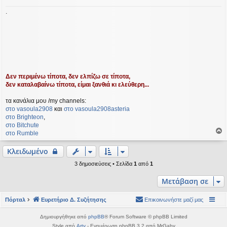
.
Δεν περιμένω τίποτα, δεν ελπίζω σε τίποτα,
δεν καταλαβαίνω τίποτα, είμαι ξανθιά κι ελεύθερη...
τα κανάλια μου /my channels:
στο vasoula2908
και
στο vasoula2908asteria
στο Βrighteon
,
στο Bitchute
στο Rumble
ο
ρ
Κλειδωμένο
υ
3 δημοσιεύσεις • Σελίδα
1
από
1
ή
Μετάβαση σε
Πόρταλ
Ευρετήριο Δ. Συζήτησης
Επικοινωνήστε μαζί μας
Δημιουργήθηκε από
phpBB
® Forum Software © phpBB Limited
Style από
Arty
- Ενημέρωση phpBB 3.2 από MrGaby