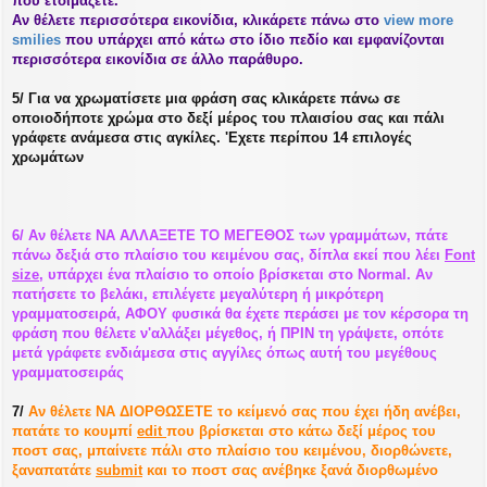
που ετοιμάζετε.
Αν θέλετε περισσότερα εικονίδια, κλικάρετε πάνω στο
view more
smilies
που υπάρχει από κάτω στο ίδιο πεδίο και εμφανίζονται
περισσότερα εικονίδια σε άλλο παράθυρο.
5/ Για να χρωματίσετε μια φράση σας κλικάρετε πάνω σε
οποιοδήποτε χρώμα στο δεξί μέρος του πλαισίου σας και πάλι
γράφετε ανάμεσα στις αγκίλες. 'Εχετε περίπου 14 επιλογές
χρωμάτων
6/ Αν θέλετε ΝΑ ΑΛΛΑΞΕΤΕ ΤΟ ΜΕΓΕΘΟΣ των γραμμάτων, πάτε
πάνω δεξιά στο πλαίσιο του κειμένου σας, δίπλα εκεί που λέει
Font
size
, υπάρχει ένα πλαίσιο το οποίο βρίσκεται στο Normal. Αν
πατήσετε το βελάκι, επιλέγετε μεγαλύτερη ή μικρότερη
γραμματοσειρά, ΑΦΟΥ φυσικά θα έχετε περάσει με τον κέρσορα τη
φράση που θέλετε ν'αλλάξει μέγεθος, ή ΠΡΙΝ τη γράψετε, οπότε
μετά γράφετε ενδιάμεσα στις αγγίλες όπως αυτή του μεγέθους
γραμματοσειράς
7/
Αν θέλετε ΝΑ ΔΙΟΡΘΩΣΕΤΕ το κείμενό σας που έχει ήδη ανέβει,
πατάτε το κουμπί
edit
που βρίσκεται στο κάτω δεξί μέρος του
ποστ σας, μπαίνετε πάλι στο πλαίσιο του κειμένου, διορθώνετε,
ξαναπατάτε
submit
και το ποστ σας ανέβηκε ξανά διορθωμένο