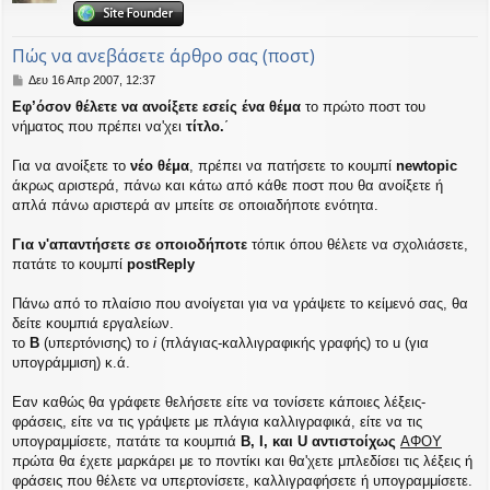
η
εις
Πώς να ανεβάσετε άρθρο σας (ποστ)
Δ
Δευ 16 Απρ 2007, 12:37
η
Εφ’όσον θέλετε να ανοίξετε εσείς ένα θέμα
το πρώτο ποστ του
μ
νήματος που πρέπει να'χει
τίτλο.
΄
ο
σ
ί
Για να ανοίξετε το
νέο θέμα
, πρέπει να πατήσετε το κουμπί
newtopic
ε
άκρως αριστερά, πάνω και κάτω από κάθε ποστ που θα ανοίξετε ή
υ
απλά πάνω αριστερά αν μπείτε σε οποιαδήποτε ενότητα.
σ
η
Για ν'απαντήσετε σε οποιοδήποτε
τόπικ όπου θέλετε να σχολιάσετε,
πατάτε το κουμπί
postReply
Πάνω από το πλαίσιο που ανοίγεται για να γράψετε το κείμενό σας, θα
δείτε κουμπιά εργαλείων.
το
B
(υπερτόνισης) το
i
(πλάγιας-καλλιγραφικής γραφής) το u (για
υπογράμμιση) κ.ά.
Εαν καθώς θα γράφετε θελήσετε είτε να τονίσετε κάποιες λέξεις-
φράσεις, είτε να τις γράψετε με πλάγια καλλιγραφικά, είτε να τις
υπογραμμίσετε, πατάτε τα κουμπιά
Β, Ι, και U αντιστοίχως
AΦΟΥ
πρώτα θα έχετε μαρκάρει με το ποντίκι και θα'χετε μπλεδίσει τις λέξεις ή
φράσεις που θέλετε να υπερτονίσετε, καλλιγραφήσετε ή υπογραμμίσετε.