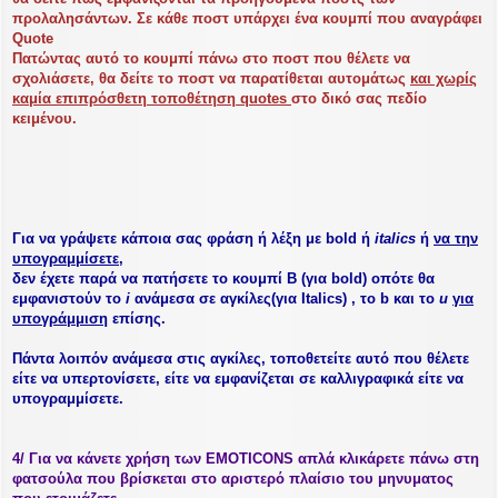
προλαλησάντων. Σε κάθε ποστ υπάρχει ένα
κουμπί που αναγράφει
Quote
Πατώντας αυτό το κουμπί πάνω στο ποστ που θέλετε να
σχολιάσετε, θα δείτε το ποστ να παρατίθεται αυτομάτως
και χωρίς
καμία επιπρόσθετη τοποθέτηση quotes
στο δικό σας πεδίο
κειμένου.
Για να γράψετε κάποια σας φράση ή λέξη με
bold
ή
italics
ή
να την
υπογραμμίσετε,
δεν έχετε παρά να πατήσετε το κουμπί
Β
(για bold) οπότε θα
εμφανιστούν το
i
ανάμεσα σε αγκίλες(για Italics) , το
b
και το
u
για
υπογράμμιση
επίσης.
Πάντα λοιπόν
ανάμεσα
στις αγκίλες, τοποθετείτε αυτό που θέλετε
είτε να υπερτονίσετε, είτε να εμφανίζεται σε καλλιγραφικά είτε να
υπογραμμίσετε.
4/ Για να κάνετε χρήση των EMOTICONS απλά κλικάρετε πάνω στη
φατσούλα που βρίσκεται στο αριστερό πλαίσιο του μηνυματος