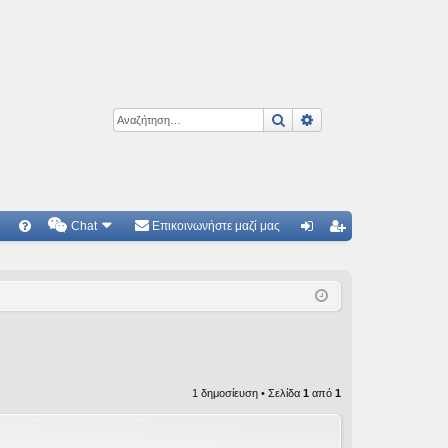
Αναζήτηση
Ειδική αναζήτηση
Chat
Επικοινωνήστε μαζί μας
Γ
Συ
ύν
γγ
χν
δε
ρα
ές
ση
φ
ερ
ή
ωτ
1 δημοσίευση • Σελίδα
1
από
1
ήσ
εις