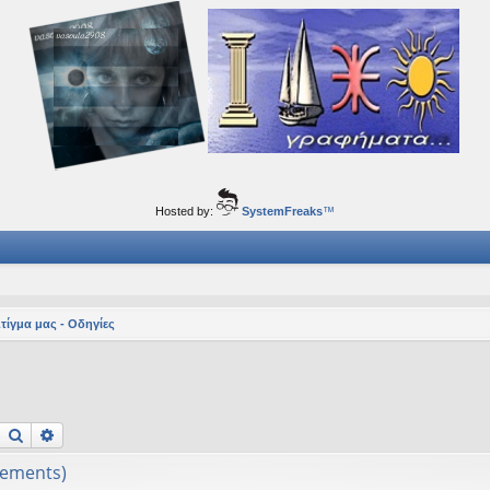
ορφα ταξίδια του νού...
Hosted by:
SystemFreaks
™
Στίγμα μας - Οδηγίες
Αναζήτηση
Ειδική αναζήτηση
hements)