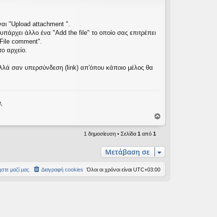
ναι "Upload attachment ".
πάρχει άλλο ένα "Αdd the file" το οποίο σας επιτρέπει
File comment".
το αρχείο.
 αλλά σαν υπερσύνδεση (link) απ'όπου κάποιο μέλος θα
,
,
Κ
ο
ρ
1 δημοσίευση • Σελίδα
1
από
1
υ
φ
Μετάβαση σε
ή
στε μαζί μας
Διαγραφή cookies
Όλοι οι χρόνοι είναι
UTC+03:00