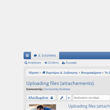
Ιδεογραφήματα
Αυτός ο τόπος φιλοδοξεί να ανοίγει μονοπάτια για τα συναρπαστικά και όμ
Δ. Συζητήσεις
ρή
Αναζήτηση
Σύνδεση
Εγγραφή
γο
Πόρταλ
Ευρετήριο Δ. Συζήτησης
Ιδεογραφήματα
Το 
ρε
Uploading files (attachements)
ς
Συντονιστής:
Συντονιστής Ενότητας
συ
Κλειδωμένο
νδ
Uploading files (attac
έσ