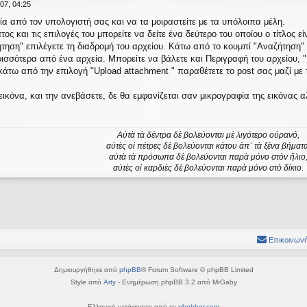
07, 04:25
α από τον υπολογιστή σας και να τα μοιραστείτε με τα υπόλοιπα μέλη.
ς και τις επιλογές του μπορείτε να δείτε ένα δεύτερο του οποίου ο τίτλος εί
ηση" επιλέγετε τη διαδρομή του αρχείου. Κάτω από το κουμπί "Αναζήτηση" υ
ισσότερα από ένα αρχεία. Μπορείτε να βάλετε και Περιγραφή του αρχείου, "
άτω από την επιλογή "Upload attachment " παραθέτετε το post σας μαζί με 
 εικόνα, και την ανεβάσετε, δε θα εμφανίζεται σαν μικρογραφία της εικόνας
Αὐτὰ τὰ δέντρα δὲ βολεύονται μὲ λιγότερο οὐρανό,
αὐτὲς οἱ πέτρες δὲ βολεύονται κάτου ἀπ᾿ τὰ ξένα βήματα
αὐτὰ τὰ πρόσωπα δὲ βολεύονται παρὰ μόνο στὸν ἥλιο
αὐτὲς οἱ καρδιὲς δὲ βολεύονται παρὰ μόνο στὸ δίκιο.
Επικοινωνή
Δημιουργήθηκε από
phpBB
® Forum Software © phpBB Limited
Style από
Arty
- Ενημέρωση phpBB 3.2 από MrGaby
Ελληνική μετάφραση από το
phpbbgr.com