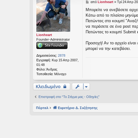
Δ
από
Lionheart
»
Τρί 24 Απρ 20
εις
η
Μπορείτε να ανεβάσετε αρχεί
μ
Κάτω από το πλαίσιο μηνύματο
ο
σ
Πατώντας στο κουμπί "Αναζήτ
ί
να περάσετε σε ένα post περ
ε
Πατώντας το κουμπί Submit κ
υ
Lionheart
σ
Founder-Administrator
Προσοχή! Αν το αρχείο είναι
η
μπορεί να την κατεβάσει.
Δημοσιεύσεις:
2878
Εγγραφή:
Κυρ 15 Απρ 2007,
01:48
Φύλο:
Άνδρας
Τοποθεσία:
Μόναχο
Κλειδωμένο
Επιστροφή στο “Το Στίγμα μας - Οδηγίες”
Πόρταλ
Ευρετήριο Δ. Συζήτησης