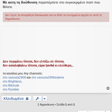
Με αυτη τη διεύθυνση
παραπέμπετε στο συγκεκριμένο ποστ που
θέλετε.
Δεν έχετε τα απαραίτητα δικαιώματα για να δείτε τα συνημμένα αρχεία σε αυτή τη
δημοσίευση.
.
Δεν περιμένω τίποτα, δεν ελπίζω σε τίποτα,
δεν καταλαβαίνω τίποτα, είμαι ξανθιά κι ελεύθερη...
τα κανάλια μου /my channels:
στο vasoula2908
και
στο vasoula2908asteria
στο Βrighteon
,
στο Bitchute
στο Rumble
ο
ρ
Κλειδωμένο
υ
1 δημοσίευση • Σελίδα
1
από
1
ή