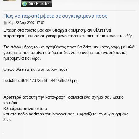
η
εις
Πώς να παραπέμψετε σε συγκεκριμένο ποστ
Δ
Κυρ 22 Απρ 2007, 17:02
η
Επειδή στα ποστς μας δεν υπάρχει αρίθμηση,
αν θέλετε να
μ
παραπέμπψετε σε συγκεκριμένο ποστ
κάποιου τόπικ κάνετε το εξής:
ο
σ
ί
Στο πάνω μέρος του αναρτηθέντος ποστ θα δείτε μια καταγραφή με ψιλά
ε
γράμματα που μπαίνει αυτόματα δείχνει το όνομα του αναρτήσαντα,
υ
ημερομηνία και ώρα.
σ
η
Όπως βλέπετε και στο παρόν ποστ:
bbdc5bbc861647d725891144f9ef9c90.png
Αριστερά
απ'αυτή την καταγραφή, φαίνεται ένα σχήμα σαν λευκό
κουτάκι.
Κλικάρετε
πάνω σ'αυτό
και στο πεδίο
address
του browser σας, εμφανίζεται το συγκεκριμένο
λινκ.
.