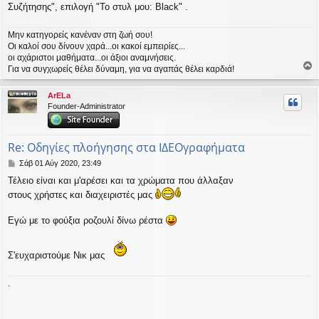
ε
Συζήτησης", επιλογή "Το στυλ μου: Black" .
υ
σ
η
Μην κατηγορείς κανέναν στη ζωή σου!
Οι καλοί σου δίνουν χαρά...οι κακοί εμπειρίες...
οι αχάριστοι μαθήματα...οι άξιοι αναμνήσεις.
Για να συγχωρείς θέλει δύναμη, για να αγαπάς θέλει καρδιά!
ο
ρ
ArELa
υ
Founder-Administrator
ή
Re: Οδηγίες πλοήγησης στα ΙΔΕΟγραφήματα
Δ
Σάβ 01 Αύγ 2020, 23:49
η
Τέλειο είναι και μ'αρέσει και τα χρώματα που άλλαξαν
μ
στους χρήστες και διαχειριστές μας
ο
σ
ί
Εγώ με το φούξια ροζουλί δίνω ρέστα
ε
υ
σ
Σ'ευχαριστούμε Νικ μας
η
.