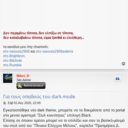
Δεν περιμένω τίποτα, δεν ελπίζω σε τίποτα,
δεν καταλαβαίνω τίποτα, είμαι ξανθιά κι ελεύθερη...
τα κανάλια μου /my channels:
στο vasoula2908
και
στο vasoula2908asteria
στο Βrighteon
,
στο Bitchute
στο Rumble
ο
ρ
Nikos_D
υ
Site Admin
ή
Για τους οπαδούς του dark mode
Δ
Σάβ 01 Αύγ 2020, 22:09
η
Εγκαταστάθηκε νέο dark theme, μπορείτε να το δοκιμάσετε από το portal
μ
στο μενού αριστερά "Στυλ κοινότητας" επιλογή Black.
ο
σ
Επίσης σε όποιον αρέσει μπορεί να το επιλέξει και σαν το βασικό-μόνιμό
ί
του στυλ από τον "Πίνακα Ελέγχου Μέλους", καρτέλα "Προτιμήσεις Δ.