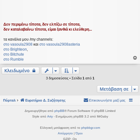
Δεν περιμένω τίποτα, δεν ελπίζω σε τίποτα,
δεν καταλαβαίνω τίποτα, είμαι ξανθιά κι ελεύθερη...
τα κανάλια μου /my channels:
στο vasoula2908
και
στο vasoula2908asteria
στο Βrighteon
,
στο Bitchute
στο Rumble
ο
ρ
Κλειδωμένο
υ
3 δημοσιεύσεις • Σελίδα
1
από
1
ή
Μετάβαση σε
Πόρταλ
Ευρετήριο Δ. Συζήτησης
Επικοινωνήστε μαζί μας
Δημιουργήθηκε από
phpBB
® Forum Software © phpBB Limited
Style από
Arty
- Ενημέρωση phpBB 3.2 από MrGaby
Ελληνική μετάφραση από το
phpbbgr.com
Απόρρητο
|
Όροι
GZIP: On