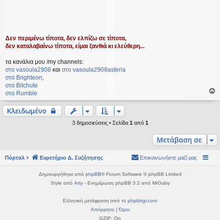
Δεν περιμένω τίποτα, δεν ελπίζω σε τίποτα,
δεν καταλαβαίνω τίποτα, είμαι ξανθιά κι ελεύθερη...
τα κανάλια μου /my channels:
στο vasoula2908
και
στο vasoula2908asteria
στο Βrighteon
,
στο Bitchute
στο Rumble
ο
ρ
Κλειδωμένο
υ
3 δημοσιεύσεις • Σελίδα
1
από
1
ή
Μετάβαση σε
Πόρταλ
Ευρετήριο Δ. Συζήτησης
Επικοινωνήστε μαζί μας
Δημιουργήθηκε από
phpBB
® Forum Software © phpBB Limited
Style από
Arty
- Ενημέρωση phpBB 3.2 από MrGaby
Ελληνική μετάφραση από το
phpbbgr.com
Απόρρητο
|
Όροι
GZIP: On