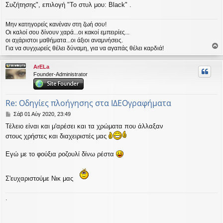
ε
Συζήτησης", επιλογή "Το στυλ μου: Black" .
υ
σ
η
Μην κατηγορείς κανέναν στη ζωή σου!
Οι καλοί σου δίνουν χαρά...οι κακοί εμπειρίες...
οι αχάριστοι μαθήματα...οι άξιοι αναμνήσεις.
Για να συγχωρείς θέλει δύναμη, για να αγαπάς θέλει καρδιά!
ο
ρ
ArELa
υ
Founder-Administrator
ή
Re: Οδηγίες πλοήγησης στα ΙΔΕΟγραφήματα
Δ
Σάβ 01 Αύγ 2020, 23:49
η
Τέλειο είναι και μ'αρέσει και τα χρώματα που άλλαξαν
μ
στους χρήστες και διαχειριστές μας
ο
σ
ί
Εγώ με το φούξια ροζουλί δίνω ρέστα
ε
υ
σ
Σ'ευχαριστούμε Νικ μας
η
.