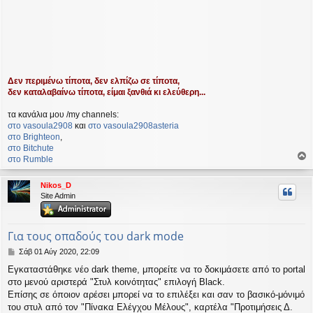
Δεν περιμένω τίποτα, δεν ελπίζω σε τίποτα,
δεν καταλαβαίνω τίποτα, είμαι ξανθιά κι ελεύθερη...
τα κανάλια μου /my channels:
στο vasoula2908
και
στο vasoula2908asteria
στο Βrighteon
,
στο Bitchute
στο Rumble
ο
ρ
Nikos_D
υ
Site Admin
ή
Για τους οπαδούς του dark mode
Δ
Σάβ 01 Αύγ 2020, 22:09
η
Εγκαταστάθηκε νέο dark theme, μπορείτε να το δοκιμάσετε από το portal
μ
στο μενού αριστερά "Στυλ κοινότητας" επιλογή Black.
ο
σ
Επίσης σε όποιον αρέσει μπορεί να το επιλέξει και σαν το βασικό-μόνιμό
ί
του στυλ από τον "Πίνακα Ελέγχου Μέλους", καρτέλα "Προτιμήσεις Δ.