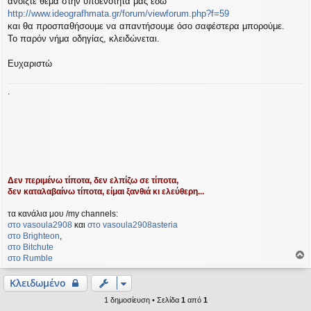
ανοίξτε θέμα στην υποενότητά μας εδώ
http://www.ideografhmata.gr/forum/viewforum.php?f=59
και θα προσπαθήσουμε να απαντήσουμε όσο σαφέστερα μπορούμε.
Το παρόν νήμα οδηγίας, κλειδώνεται.
Ευχαριστώ
.
Δεν περιμένω τίποτα, δεν ελπίζω σε τίποτα,
δεν καταλαβαίνω τίποτα, είμαι ξανθιά κι ελεύθερη...
τα κανάλια μου /my channels:
στο vasoula2908
και
στο vasoula2908asteria
στο Βrighteon
,
στο Bitchute
στο Rumble
ο
ρ
Κλειδωμένο
υ
1 δημοσίευση • Σελίδα
1
από
1
ή