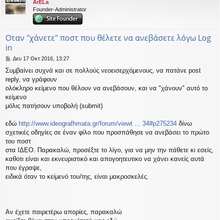
ArELa
η
εις
Founder-Administrator
Οταν "χάνετε" ποστ που θέλετε να ανεβάσετε λόγω Log
in
Δ
Δευ 17 Οκτ 2016, 13:27
η
Συμβαίνει συχνά και σε πολλούς νεοεισερχόμενους, να πατάνε post
μ
reply, να γράφουν
ο
σ
ολόκληρο κείμενο που θέλουν να ανεβάσουν, και να "χάνουν" αυτό το
ί
κείμενο
ε
μόλις πατήσουν υποβολή (submit)
υ
σ
εδώ
http://www.ideografhmata.gr/forum/viewt ... 34#p275234
δίνω
η
σχετικές οδηγίες σε έναν φίλο που προσπάθησε να ανεβάσει το πρώτο
του ποστ
στα ΙΔΕΟ. Παρακαλώ, προσέξτε το λίγο, για να μην την πάθετε κι εσείς,
καθοτι είναι και εκνευριστικό και απογοητευτικο να χάνει κανείς αυτά
που έγραψε,
ειδικά όταν το κείμενό του/της, είναι μακροσκελές.
Αν έχετε παιρετέρω απορίες, παρακαλώ