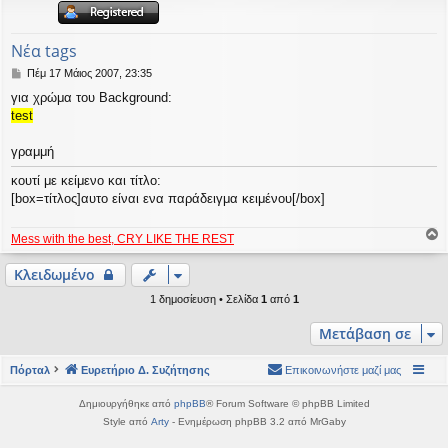
η
εις
Νέα tags
Δ
Πέμ 17 Μάιος 2007, 23:35
η
για χρώμα του Background:
μ
test
ο
σ
ί
γραμμή
ε
υ
κουτί με κείμενο και τίτλο:
σ
[box=τίτλος]αυτο είναι ενα παράδειγμα κειμένου[/box]
η
Mess with the best, CRY LIKE THE REST
ο
ρ
Κλειδωμένο
υ
1 δημοσίευση • Σελίδα
1
από
1
ή
Μετάβαση σε
Πόρταλ
Ευρετήριο Δ. Συζήτησης
Επικοινωνήστε μαζί μας
Δημιουργήθηκε από
phpBB
® Forum Software © phpBB Limited
Style από
Arty
- Ενημέρωση phpBB 3.2 από MrGaby