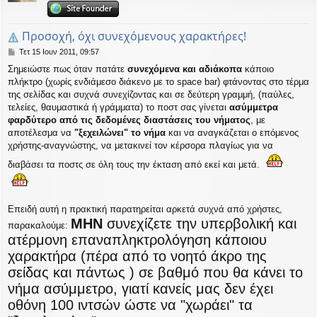
η
εις
Προσοχή, όχι συνεχόμενους χαρακτήρες!
Δ
Τετ 15 Ιουν 2011, 09:57
η
Σημειώστε πως όταν πατάτε
συνεχόμενα και αδιάκοπα
κάποιο
μ
πλήκτρο (χωρίς ενδιάμεσο διάκενο με το space bar) φτάνοντας στο τέρμα
ο
σ
της σελίδας και συχνά συνεχίζοντας και σε δεύτερη γραμμή, (παύλες,
ί
τελείες, θαυμαστικά ή γράμματα) το ποστ σας γίνεται
ασύμμετρα
ε
φαρδύτερο από τις δεδομένες διαστάσεις του νήματος
, με
υ
αποτέλεσμα να
"ξεχειλώνει" το νήμα
και να αναγκάζεται ο επόμενος
σ
χρήστης-αναγνώστης, να μετακινεί τον κέρσορα πλαγίως για να
η
διαβάσει τα ποστς σε όλη τους την έκταση από εκεί και μετά.
Επειδή αυτή η πρακτική παρατηρείται αρκετά συχνά από χρήστες,
ΜΗΝ
συνεχίζετε την υπερβολική και
παρακαλούμε:
ατέρμονη επαναπληκτρολόγηση κάποιου
χαρακτήρα (πέρα από το νοητό άκρο της
σείδας και πάντως ) σε βαθμό που θα κάνει το
νήμα ασύμμετρο, γιατί κανείς μας δεν έχει
οθόνη 100 ιντσών ώστε να "χωράει" τα