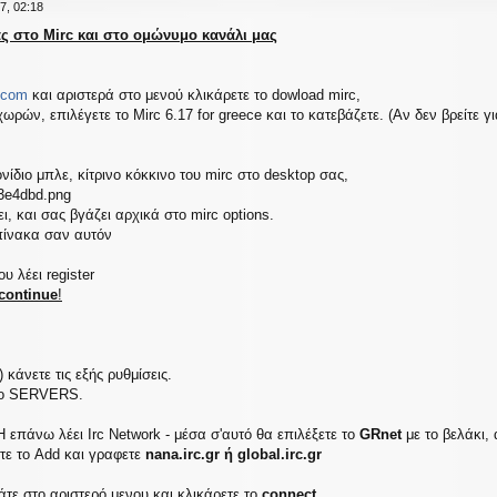
7, 02:18
ς στο Mirc και στο ομώνυμο κανάλι μας
c.com
και αριστερά στο μενού κλικάρετε το dowload mirc,
χωρών, επιλέγετε το Mirc 6.17 for greece και το κατεβάζετε. (Αν δεν βρείτε γ
ονίδιο μπλε, κίτρινο κόκκινο του mirc στο desktop σας,
3e4dbd.png
ι, και σας βγάζει αρχικά στο mirc options.
πίνακα σαν αυτόν
 λέει register
continue
!
 κάνετε τις εξής ρυθμίσεις.
 το SERVERS.
 επάνω λέει Ιrc Network - μέσα σ'αυτό θα επιλέξετε το
GRnet
με το βελάκι, 
άτε το Add και γραφετε
nana.irc.gr ή global.irc.gr
τε στο αριστερό μενου και κλικάρετε το
connect
.