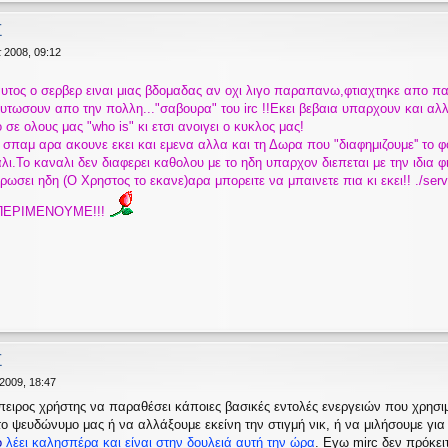
Σ
 2008, 09:12
ος ο σερβερ ειναι μιας βδομαδας αν οχι λιγο παραπανω,φτιαχτηκε απο παιδι
υτωσουν απο την πολλη..."σαβουρα" του irc !!Εκει βεβαια υπαρχουν και αλλ
 σε ολους μας "who is" κι ετσι ανοιγει ο κυκλος μας!
 σπαμ αρα ακουνε εκει και εμενα αλλα και τη Δωρα που "διαφημιζουμε'' το φ
αλι.Το καναλι δεν διαφερει καθολου με το ηδη υπαρχον διεπεται με την ιδια
ωσει ηδη (Ο Χρηστος το εκανε)αρα μπορειτε να μπαινετε πια κι εκει!! ./serve
 ΠΕΡΙΜΕΝΟΥΜΕ!!!
Σ
2009, 18:47
πειρος χρήστης να παραθέσει κάποιες βασικές εντολές ενεργειών που χρησι
ο ψευδώνυμο μας ή να αλλάξουμε εκείνη την στιγμή νικ, ή να μιλήσουμε για
ο
λέει καλησπέρα και είναι στην δουλειά αυτή την ώρα
. Εγω mirc δεν πρόκει