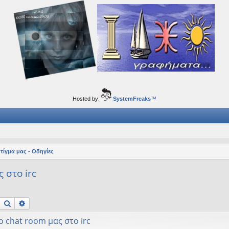
ορφα ταξίδια του νού...
Hosted by:
SystemFreaks
™
Στίγμα μας - Οδηγίες
 στο irc
Αναζήτηση
Ειδική αναζήτηση
 chat room μας στο irc