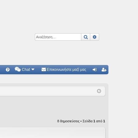
Αναζήτηση
Ειδική αναζήτηση
Chat
Επικοινωνήστε μαζί μας
Γ
Συ
ύν
γγ
χν
δε
ρα
ές
ση
φ
ερ
ή
ωτ
8 δημοσιεύσεις • Σελίδα
1
από
1
ήσ
εις