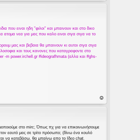
ρ
υ
φ
ή
α που ειναι ηδη "φιλοι" και μπαινουν και στο δικο
α ατομα νεα για μας που καλο ειναι σιγα σιγα να το
ορουμ μας και βεβαια θα μπαινουν κι αυτοι σιγα σιγα
 φιλοσοφια και τους κανονες που καταγραφοντε στο
r -m power.irchell.gr #ideografhmata (αλλα και #ghs-
Κ
ο
ρ
υ
φ
ή
μοποιούμε στο mirc; Όπως πχ για να επικοινωνήσουμε
 τον εαυτό μας σε τρίτο πρόσωπο; (δίνω ένα κουλό
ται να κατεβάσω, θα μπαίνω απο το Ιδεο chat.