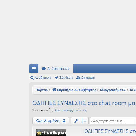
Ιδεογραφήματα
Αυτός ο τόπος φιλοδοξεί να ανοίγει μονοπάτια για τα συναρπαστικά και όμ
Δ. Συζητήσεις
ρή
Αναζήτηση
Σύνδεση
Εγγραφή
γο
Πόρταλ
Ευρετήριο Δ. Συζήτησης
Ιδεογραφήματα
Το 
ρε
ΟΔΗΓΙΕΣ ΣΥΝΔΕΣΗΣ στο chat room μας
ς
Συντονιστής:
Συντονιστής Ενότητας
συ
Κλειδωμένο
νδ
ΟΔΗΓΙΕΣ ΣΥΝΔΕΣΗΣ στο
έσ