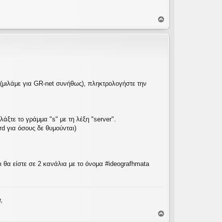
Κ
ο
ρ
υ
φ
ή
 (μιλάμε για GR-net συνήθως), πληκτρολογήστε την
ξτε το γράμμα "s" με τη λέξη "server".
rd για όσους δε θυμούνται)
ι θα είστε σε 2 κανάλια με το όνομα #ideografhmata
,
,
Κ
ο