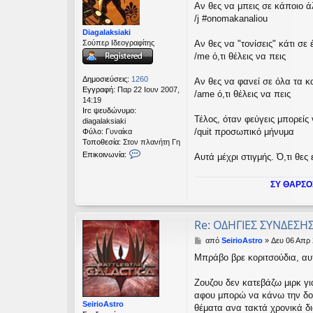
Αν θες να μπεις σε κάποιο ά
ο
σ
/j #onomakanaliou
ί
Diagalaksiaki
ε
Αν θες να "τονίσεις" κάτι σε
Σούπερ Ιδεογραφίτης
υ
/me ό,τι θέλεις να πεις
σ
η
Δημοσιεύσεις:
1260
Αν θες να φανεί σε όλα τα κ
Εγγραφή:
Παρ 22 Ιουν 2007,
/ame ό,τι θέλεις να πεις
14:19
Irc ψευδώνυμο:
Τέλος, όταν φεύγεις μπορεί
diagalaksiaki
/quit προσωπικό μήνυμα
Φύλο:
Γυναίκα
Τοποθεσία:
Στον πλανήτη Γη
Ε
Επικοινωνία:
Αυτά μέχρι στιγμής. Ό,τι θες
π
ι
κ
ΣΥ ΘΑΡΣΟ
ο
ι
ν
Re: ΟΔΗΓΙΕΣ ΣΥΝΔΕΣΗ
ω
ν
Δ
από
SeirioAstro
»
Δευ 06 Απρ 
ί
η
Μπράβο βρε κοριτσούδια, αυτ
α
μ
D
ο
i
σ
Ζουζου δεν κατεβάζω μιρκ γι
a
ί
αφου μπορώ να κάνω την δουλ
g
ε
SeirioAstro
θέματα ανα τακτά χρονικά δι
a
υ