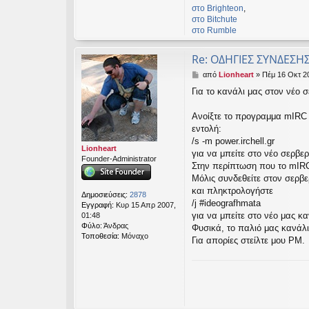
στο Βrighteon
,
στο Bitchute
στο Rumble
Re: ΟΔΗΓΙΕΣ ΣΥΝΔΕΣΗ
Δ
από
Lionheart
»
Πέμ 16 Οκτ 2
η
Για το κανάλι μας στον νέο σ
μ
ο
σ
Ανοίξτε το προγραμμα mIRC κ
ί
εντολή:
ε
/s -m power.irchell.gr
υ
Lionheart
για να μπείτε στο νέο σερβερ
σ
Founder-Administrator
Στην περίπτωση που το mIRC 
η
Μόλις συνδεθείτε στον σερβερ
και πληκτρολογήστε
Δημοσιεύσεις:
2878
/j #ideografhmata
Εγγραφή:
Κυρ 15 Απρ 2007,
για να μπείτε στο νέο μας κα
01:48
Φύλο:
Άνδρας
Φυσικά, το παλιό μας κανάλι
Τοποθεσία:
Μόναχο
Για απορίες στείλτε μου PM.