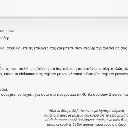
Σ
008, 16:52
ερβερ.
αι αφού κάνετε τις επιλογές σας και μπείτε στον σερβερ της αρεσκείας σας
.
σας είναι παλιότερη έκδοση και δεν πιάσει η παραπάνω εντολή, απλώς αλλά
, κάντε το nickname σας register με τον κλασικό τρόπο (/ns register passwo
νάλι.
 συνεχίζει να ισχύει, για αυτό στο πρόγραμμα mIRC θα ανοίξουν 2 server κα
Αὐτὰ τὰ δέντρα δὲ βολεύονται μὲ λιγότερο οὐρανό,
αὐτὲς οἱ πέτρες δὲ βολεύονται κάτου ἀπ᾿ τὰ ξένα βήματα
αὐτὰ τὰ πρόσωπα δὲ βολεύονται παρὰ μόνο στὸν ἥλιο
αὐτὲς οἱ καρδιὲς δὲ βολεύονται παρὰ μόνο στὸ δίκιο.