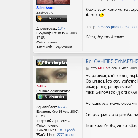
ί
ε
SeirioAstro
Κάντε έναν κόπο να τα παρα
υ
Σχεδιαστής
τίποτα.
σ
η
[img]
http://i366.photobucket.co
Δημοσιεύσεις:
1847
Εγγραφή:
Τετ 18 Ιουν 2008,
Ούτως λέγομεν άπαντες.
17:03
Φύλο:
Γυναίκα
Τοποθεσία:
12η Αποικία
Re: ΟΔΗΓΙΕΣ ΣΥΝΔΕΣΗ
Δ
από
ArELa
»
Δευ 06 Απρ 2009,
η
Αν μπαινεις απ'το τσατ, περίπ
μ
Θα μπεις μέσα σαν χρήστης 
ο
σ
ArELa
μόλις μπεις, με την εντολή
ί
Founder-Administrator
/nick SeirioAstro (ή ό,τι άλλ
ε
υ
Αν κλικάρεις πάνω σ'ένα νικ
σ
Δημοσιεύσεις:
66942
η
Εγγραφή:
Κυρ 15 Απρ 2007,
Στο μέιν μιλάς στο μεγάλο π
01:29
Irc ψευδώνυμο:
ArELa
Γιατί καλέ δε θες να κατεβάσ
Φύλο:
Γυναίκα
Έδωσε Likes:
1879 φορές
Έλαβε Likes:
2770 φορές