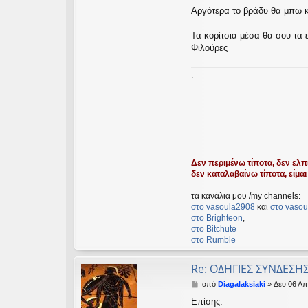
Αργότερα το βράδυ θα μπω 
Τα κορίτσια μέσα θα σου τα 
Φιλούρες
.
Δεν περιμένω τίποτα, δεν ελπί
δεν καταλαβαίνω τίποτα, είμαι 
τα κανάλια μου /my channels:
στο vasoula2908
και
στο vasou
στο Βrighteon
,
στο Bitchute
στο Rumble
Re: ΟΔΗΓΙΕΣ ΣΥΝΔΕΣΗ
Δ
από
Diagalaksiaki
»
Δευ 06 Απ
η
Επίσης:
μ