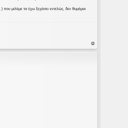
) που μιλάμε τα έχω ξεχάσει εντελώς, δεν θυμάμαι
Κ
ο
ρ
υ
φ
ή