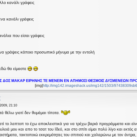
λλο κανάλι γράφεις
 ένα κανάλι γράφεις
ανάλια που είσαι γράφεις
ς να γράψεις κάποιο προσωπικό μήνυμα με την εντολή
 εδώ θα είμαστε
Σ ΔΟΣ ΜΑΚΑΡ ΕΙΡΗΝΗΣ ΤΕ ΜΕΝΕΙΝ ΕΝ ΑΠΗΜΟΣΙ ΘΕΣΜΟΙΣ ΔΥΣΜΕΝΕΩΝ ΠΡ
[img]
http://img142.imageshack.us/img142/1503/97438309sb6.
Σ
2009, 21:10
ά θέλω γιατί δεν θυμάμαι τίποτα.
ατί το λαπτοπ το έχω αποκλειστικά για να τρέχω βαριά προγράμματα και είν
ειά μου και απο το τσατ του Ιδεό, και στο σπίτι είμαι πολύ λίγο και εκτός
αστήματα, τακτοποιώ εκκρεμότητες του σπιτιού και χαλαρώνω με τον άντρα,