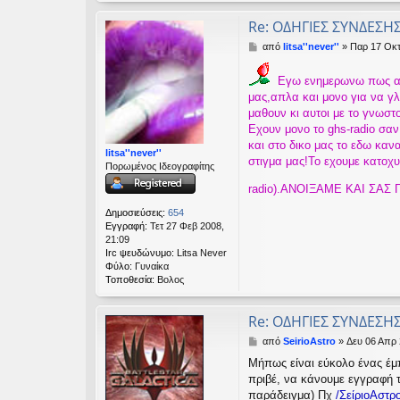
Re: ΟΔΗΓΙΕΣ ΣΥΝΔΕΣΗ
Δ
από
litsa''never''
»
Παρ 17 Οκτ
η
μ
Εγω ενημερωνω πως αυτ
ο
μας,απλα και μονο για να γλ
σ
μαθουν κι αυτοι με το γνωστο
ί
ε
Εχουν μονο το ghs-radio σαν
υ
και στο δικο μας το εδω καν
litsa''never''
σ
στιγμα μας!Το εχουμε κατοχυρ
Πορωμένος Ιδεογραφίτης
η
radio).ΑΝΟΙΞΑΜΕ ΚΑΙ ΣΑΣ
Δημοσιεύσεις:
654
Εγγραφή:
Τετ 27 Φεβ 2008,
21:09
Irc ψευδώνυμο:
Litsa Never
Φύλο:
Γυναίκα
Τοποθεσία:
Βολος
Re: ΟΔΗΓΙΕΣ ΣΥΝΔΕΣΗ
Δ
από
SeirioAstro
»
Δευ 06 Απρ 
η
Μήπως είναι εύκολο ένας έμ
μ
πριβέ, να κάνουμε εγγραφή τ
ο
σ
παράδειγμα) Πχ
/ΣείριοΑστρ