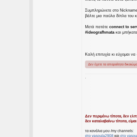
Συμπληρώνετε στο Nickname ό
βάλτε μια παύλα δίπλα του κα
Μετά πατάτε
connect to ser
#ideografhmata
και μπήκατε
Καλή επιτυχία κι εύχομαι να 
Δεν έχετε τα απαραίτητα δικαιώμα
.
Δεν περιμένω τίποτα, δεν ελπί
δεν καταλαβαίνω τίποτα, είμαι 
τα κανάλια μου /my channels:
στο vasoula2908
και
στο vasou