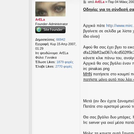
Δ
από
ArELa
»
Παρ 04 Μάιος 200
εις
η
Οδηγίες για τη σύνδεσή σα
μ
ο
σ
ArELa
ί
Founder-Administrator
Αρχικά πάτε
http://www.mir
ε
βγαίνετε σε σελίδα με λίστα 
υ
ίδιο είναι)
σ
Δημοσιεύσεις:
66942
η
Εγγραφή:
Κυρ 15 Απρ 2007,
Αφού θα σας έχει βγει το εικ
01:29
dfa126bff2ad367c4cd502ff9c
Irc ψευδώνυμο:
ArELa
κάνετε κλικ πάνω του, ανοίγε
Φύλο:
Γυναίκα
Έδωσε Likes:
1879 φορές
Αρχικά θα σας βγάλει έναν 
Έλαβε Likes:
2770 φορές
irc pinakas.png
MHN
πατήσετε στο κουμπί που
πατήστε μόνο αυτό που λέει
Mετά (αν δεν έχετε ξαναμπεί)
Πατάτε στο αριστερό μενού
Θα σας βγάλει δυο μπάρες. Η
Irc server για εκεί μέσα πατ
Mολις τα κανετε αυτά ξαναπά