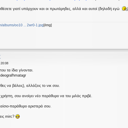
θέσετε γιατί υπάρχουν και οι πρωτάρηδες, αλλά και αυτοί (δηλαδή εγώ
m/albums/oo10 ... 2wr0-1.jpg
[/img]
Σ
 20:08
ου τα ίδια γίνονται.
ideografhmatagr
ο θες να βάλεις), αλλάζεις το νικ σου.
 χρήστη, σου ανοίγει νέο παράθυρο να του μιλάς πριβέ.
λαίσιο-παράθυρο αριστερά σου.
εις mirc?