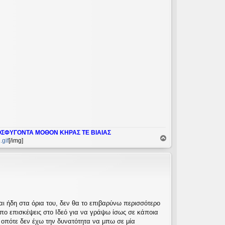
ΟΣΦΥΓΟΝΤΑ ΜΟΘΟΝ ΚΗΡΑΣ ΤΕ ΒΙΑΙΑΣ
Κ
gif
[/img]
ο
ρ
υ
φ
ή
αι ήδη στα όρια του, δεν θα το επιβαρύνω περισσότερο
 απο επισκέψεις στο Ιδεό για να γράψω ίσως σε κάποια
 οπότε δεν έχω την δυνατότητα να μπω σε μία