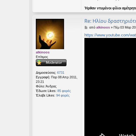
Ήρθαν ντυμένοι φίλοι αμέτρητ
Re: Ηλίου δραστηριότ
Δ
από
alkinoos
»
Πέμ 03 Μαρ 20
η
https://www.youtube.com/wat
μ
ο
σ
ί
alkinoos
ε
Επίτιμος
υ
σ
η
Δημοσιεύσεις:
6731
Εγγραφή:
Παρ 08 Απρ 2011,
23:21
Φύλο:
Άνδρας
Έδωσε Likes:
85 φορές
Έλαβε Likes:
94 φορές