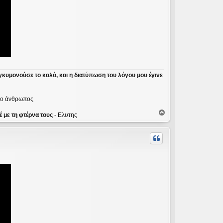
γκυμονούσε το καλό, και η διατύπωση του λόγου μου έγινε
ε ο άνθρωπος
Κ
 με τη φτέρνα τους
- Ελυτης
ο
ρ
υ
φ
ή