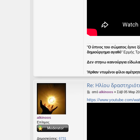
"
Ο ύπνος του σώματος έγινε ξ
δημιούργημα αγαθό
" Ερμής Τρ
Δεν στηνω καινούργια είδωλα ε
Ήρθαν ντυμένοι φίλοι αμέτρητ
Re: Ηλίου δραστηριότ
Δ
από
alkinoos
»
Σάβ 05 Μαρ 20
η
https://www.youtube.com/wa
μ
ο
σ
ί
alkinoos
ε
Επίτιμος
υ
σ
η
Δημοσιεύσεις:
6731