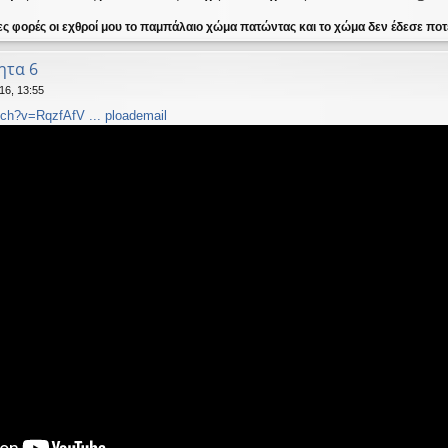
ες φορές οι εχθροί μου το παμπάλαιο χώμα πατώντας και το χώμα δεν έδεσε ποτέ
ητα 6
16, 13:55
ch?v=RqzfAfV ... ploademail