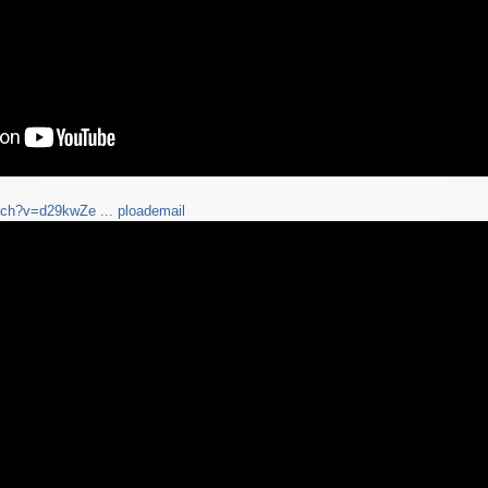
ch?v=d29kwZe ... ploademail