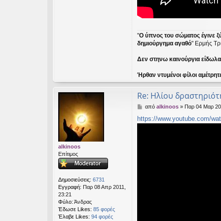
"
Ο ύπνος του σώματος έγινε ξ
δημιούργημα αγαθό
" Ερμής Τρ
Δεν στηνω καινούργια είδωλα ε
Ήρθαν ντυμένοι φίλοι αμέτρητ
Re: Ηλίου δραστηριότ
Δ
από
alkinoos
»
Παρ 04 Μαρ 20
η
https://www.youtube.com/wat
μ
ο
σ
ί
alkinoos
ε
Επίτιμος
υ
σ
η
Δημοσιεύσεις:
6731
Εγγραφή:
Παρ 08 Απρ 2011,
23:21
Φύλο:
Άνδρας
Έδωσε Likes:
85 φορές
Έλαβε Likes:
94 φορές