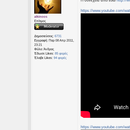
Η συνέχεια από εδώ
http://
μ
εις
ο
σ
https://www.youtube.com/wat
ί
alkinoos
ε
Επίτιμος
υ
σ
η
Δημοσιεύσεις:
6731
Εγγραφή:
Παρ 08 Απρ 2011,
23:21
Φύλο:
Άνδρας
Έδωσε Likes:
85 φορές
Έλαβε Likes:
94 φορές
https://www.youtube.com/wa