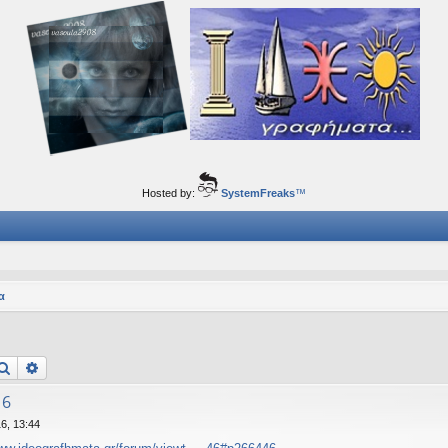
ορφα ταξίδια του νού...
Hosted by:
SystemFreaks
™
α
Αναζήτηση
Ειδική αναζήτηση
 6
6, 13:44