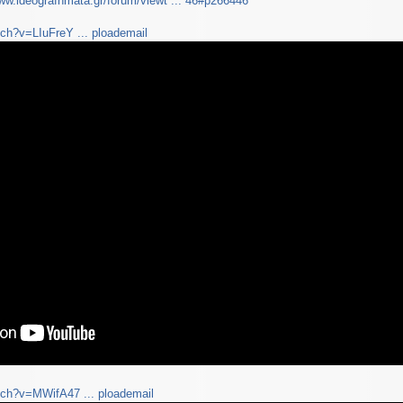
www.ideografhmata.gr/forum/viewt ... 46#p266446
ch?v=LIuFreY ... ploademail
tch?v=MWifA47 ... ploademail