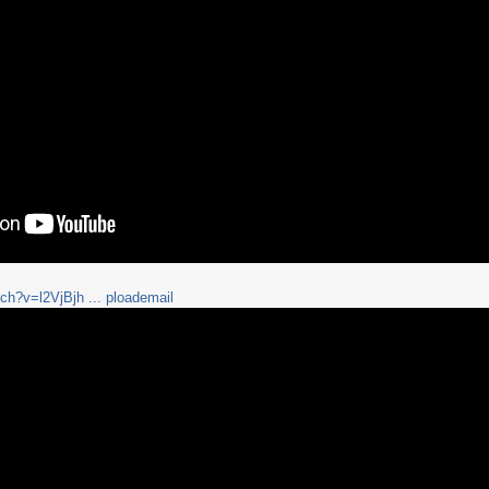
ch?v=l2VjBjh ... ploademail