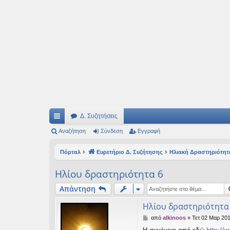
Ιδεογραφήματα
Αυτός ο τόπος φιλοδοξεί να ανοίγει μονοπάτια για τα συναρπαστικά και όμ
Δ. Συζητήσεις
ρή
Αναζήτηση
Σύνδεση
Εγγραφή
γο
Πόρταλ
Ευρετήριο Δ. Συζήτησης
Ηλιακή Δραστηριότητ
ρε
Ηλίου δραστηριότητα 6
ς
Απάντηση
συ
Ηλίου δραστηριότητα
νδ
Δ
από
alkinoos
»
Τετ 02 Μαρ 201
έσ
η