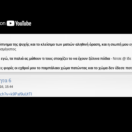
ύπνημα της ψυχής και το κλείσιμο των ματιών αληθινή όραση, και η σιωπή μου ε
ισμέγιστος
γώ, τα παλιά ας μάθουν τι τους στοιχίζει το να έχουν ξύλινα πόδια
- Νιτσε @ Ιδ
ες φορές οι εχθροί μου το παμπάλαιο χώμα πατώντας και το χώμα δεν έδεσε ποτέ
ητα 6
16, 15:44
tch?v=k9Paf9uUtTI