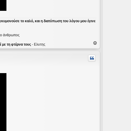
γκυμονούσε το καλό, και η διατύπωση του λόγου μου έγινε
ε ο άνθρωπος
Κ
 με τη φτέρνα τους
- Ελυτης
ο
ρ
υ
φ
ή