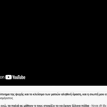
ύπνημα της ψυχής και το κλείσιμο των ματιών αληθινή όραση, και η σιωπή μου ε
ισμέγιστος
γώ, τα παλιά ας μάθουν τι τους στοιχίζει το να έχουν ξύλινα πόδια
- Νιτσε @ Ιδ