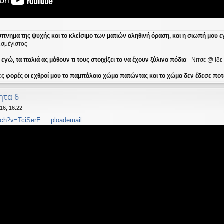
ύπνημα της ψυχής και το κλείσιμο των ματιών αληθινή όραση, και η σιωπή μου ε
ισμέγιστος
γώ, τα παλιά ας μάθουν τι τους στοιχίζει το να έχουν ξύλινα πόδια
- Νιτσε @ Ιδ
ες φορές οι εχθροί μου το παμπάλαιο χώμα πατώντας και το χώμα δεν έδεσε ποτέ
ητα 6
16, 16:22
ch?v=TciSerE ... ploademail