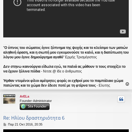
"
Ο ύπνος του σώματος έγινε ξύπνημα της ψυχής και το κλείσιμο των ματιών
αληθινή όραση, και η σιωπή μου εγκυμονούσε το καλό, και η διατύπωση του
λόγου μου έγινε δημιούργημα αγαθό
" Ερμής Τρισμέγιστος
Δεν στηνω καινούργια είδωλα εγώ, τα παλιά ας μάθουν τι τους στοιχίζει το
να έχουν ξύλινα πόδια
- Νιτσε @ Ιδε ο άνθρωπος
Ήρθαν ντυμένοι φίλοι αμέτρητες φορές οι εχθροί μου το παμπάλαιο χώμα
πατώντας και το χώμα δεν έδεσε ποτέ με τη φτέρνα τους
- Ελυτης
ο
ρ
ArELa
υ
Founder-Administrator
ή
Re: Ηλίου δραστηριότητα 6
Δ
Παρ 21 Οκτ 2016, 20:35
η