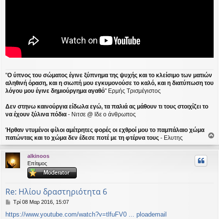
"
Ο ύπνος του σώματος έγινε ξύπνημα της ψυχής και το κλείσιμο των ματιών
αληθινή όραση, και η σιωπή μου εγκυμονούσε το καλό, και η διατύπωση του
λόγου μου έγινε δημιούργημα αγαθό
" Ερμής Τρισμέγιστος
Δεν στηνω καινούργια είδωλα εγώ, τα παλιά ας μάθουν τι τους στοιχίζει το
να έχουν ξύλινα πόδια
- Νιτσε @ Ιδε ο άνθρωπος
Ήρθαν ντυμένοι φίλοι αμέτρητες φορές οι εχθροί μου το παμπάλαιο χώμα
πατώντας και το χώμα δεν έδεσε ποτέ με τη φτέρνα τους
- Ελυτης
ο
ρ
alkinoos
υ
Επίτιμος
ή
Re: Ηλίου δραστηριότητα 6
Δ
Τρί 08 Μαρ 2016, 15:07
η
https://www.youtube.com/watch?v=tlfuFV0 ... ploademail
μ