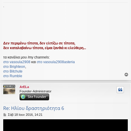
.
Δεν περιμένω τίποτα, δεν ελπίζω σε τίποτα,
δεν καταλαβαίνω τίποτα, είμαι ξανθιά κι ελεύθερη...
τα κανάλια μου /my channels:
στο vasoula2908
και
στο vasoula2908asteria
στο Βrighteon
,
στο Bitchute
στο Rumble
ο
ρ
ArELa
υ
Founder-Administrator
ή
Re: Ηλίου δραστηριότητα 6
Δ
Σάβ 18 Ιουν 2016, 14:21
η
μ
ο