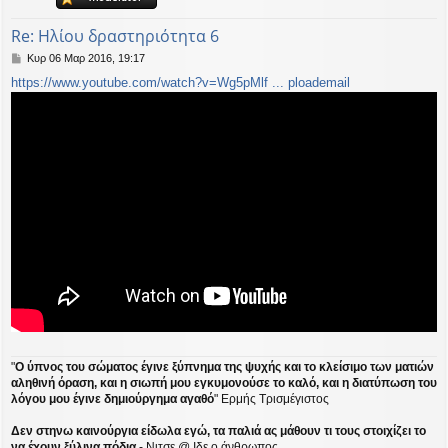
ή
Re: Ηλίου δραστηριότητα 6
Δ
Κυρ 06 Μαρ 2016, 19:17
η
https://www.youtube.com/watch?v=Wg5pMlf ... ploademail
μ
ο
σ
ί
ε
υ
σ
η
"
Ο ύπνος του σώματος έγινε ξύπνημα της ψυχής και το κλείσιμο των ματιών
αληθινή όραση, και η σιωπή μου εγκυμονούσε το καλό, και η διατύπωση του
λόγου μου έγινε δημιούργημα αγαθό
" Ερμής Τρισμέγιστος
Δεν στηνω καινούργια είδωλα εγώ, τα παλιά ας μάθουν τι τους στοιχίζει το
να έχουν ξύλινα πόδια
- Νιτσε @ Ιδε ο άνθρωπος