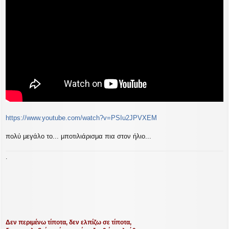
σ
ί
ε
υ
σ
η
https://www.youtube.com/watch?v=PSIu2JPVXEM
πολύ μεγάλο το... μποτιλιάρισμα πια στον ήλιο...
.
Δεν περιμένω τίποτα, δεν ελπίζω σε τίποτα,