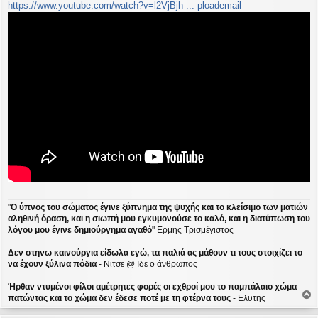
https://www.youtube.com/watch?v=l2VjBjh ... ploademail
"
Ο ύπνος του σώματος έγινε ξύπνημα της ψυχής και το κλείσιμο των ματιών
αληθινή όραση, και η σιωπή μου εγκυμονούσε το καλό, και η διατύπωση του
λόγου μου έγινε δημιούργημα αγαθό
" Ερμής Τρισμέγιστος
Δεν στηνω καινούργια είδωλα εγώ, τα παλιά ας μάθουν τι τους στοιχίζει το
να έχουν ξύλινα πόδια
- Νιτσε @ Ιδε ο άνθρωπος
Ήρθαν ντυμένοι φίλοι αμέτρητες φορές οι εχθροί μου το παμπάλαιο χώμα
πατώντας και το χώμα δεν έδεσε ποτέ με τη φτέρνα τους
- Ελυτης
ο
ρ