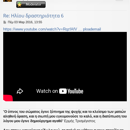
ή
Re: Ηλίου δραστηριότητα 6
Δ
Πέμ 03 Μαρ 2016, 13:55
η
https://www.youtube.com/watch?v=RqzfAfV ... ploademail
μ
ο
σ
ί
ε
υ
σ
η
"
Ο ύπνος του σώματος έγινε ξύπνημα της ψυχής και το κλείσιμο των ματιών
αληθινή όραση, και η σιωπή μου εγκυμονούσε το καλό, και η διατύπωση του
λόγου μου έγινε δημιούργημα αγαθό
" Ερμής Τρισμέγιστος