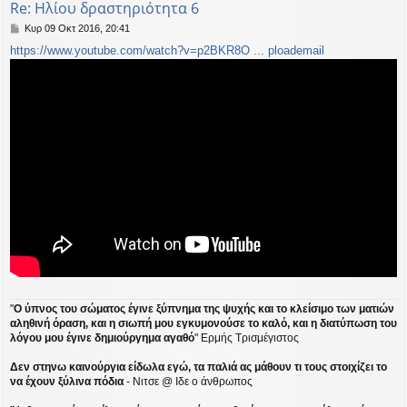
Re: Ηλίου δραστηριότητα 6
Δ
Κυρ 09 Οκτ 2016, 20:41
η
https://www.youtube.com/watch?v=p2BKR8O ... ploademail
μ
ο
σ
ί
ε
υ
σ
η
"
Ο ύπνος του σώματος έγινε ξύπνημα της ψυχής και το κλείσιμο των ματιών
αληθινή όραση, και η σιωπή μου εγκυμονούσε το καλό, και η διατύπωση του
λόγου μου έγινε δημιούργημα αγαθό
" Ερμής Τρισμέγιστος
Δεν στηνω καινούργια είδωλα εγώ, τα παλιά ας μάθουν τι τους στοιχίζει το
να έχουν ξύλινα πόδια
- Νιτσε @ Ιδε ο άνθρωπος