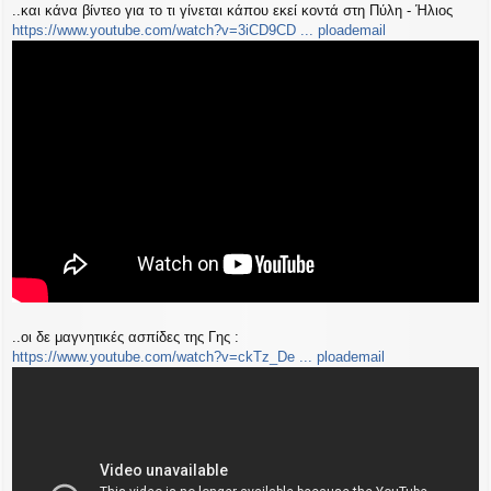
..και κάνα βίντεο για το τι γίνεται κάπου εκεί κοντά στη Πύλη - Ήλιος
https://www.youtube.com/watch?v=3iCD9CD ... ploademail
..οι δε μαγνητικές ασπίδες της Γης :
https://www.youtube.com/watch?v=ckTz_De ... ploademail