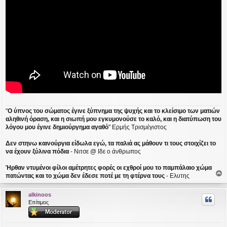
"
Ο ύπνος του σώματος έγινε ξύπνημα της ψυχής και το κλείσιμο των ματιών
αληθινή όραση, και η σιωπή μου εγκυμονούσε το καλό, και η διατύπωση του
λόγου μου έγινε δημιούργημα αγαθό
" Ερμής Τρισμέγιστος
Δεν στηνω καινούργια είδωλα εγώ, τα παλιά ας μάθουν τι τους στοιχίζει το
να έχουν ξύλινα πόδια
- Νιτσε @ Ιδε ο άνθρωπος
Ήρθαν ντυμένοι φίλοι αμέτρητες φορές οι εχθροί μου το παμπάλαιο χώμα
πατώντας και το χώμα δεν έδεσε ποτέ με τη φτέρνα τους
- Ελυτης
ο
ρ
alkinoos
υ
Επίτιμος
ή