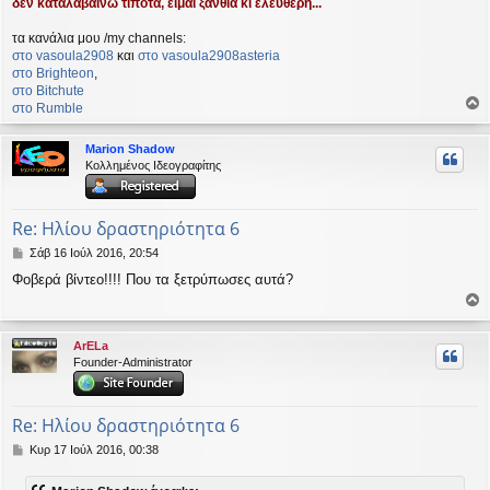
δεν καταλαβαίνω τίποτα, είμαι ξανθιά κι ελεύθερη...
τα κανάλια μου /my channels:
στο vasoula2908
και
στο vasoula2908asteria
στο Βrighteon
,
στο Bitchute
στο Rumble
ο
ρ
Marion Shadow
υ
Κολλημένος Ιδεογραφίτης
ή
Re: Ηλίου δραστηριότητα 6
Δ
Σάβ 16 Ιούλ 2016, 20:54
η
Φοβερά βίντεο!!!! Που τα ξετρύπωσες αυτά?
μ
ο
ο
σ
ί
ρ
ArELa
ε
υ
Founder-Administrator
υ
σ
ή
η
Re: Ηλίου δραστηριότητα 6
Δ
Κυρ 17 Ιούλ 2016, 00:38
η
μ