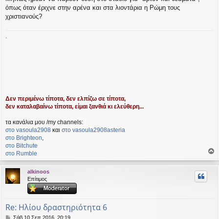
όπως όταν έριχνε στην αρένα και στα λιοντάρια η Ρώμη τους
χριστιανούς?
.
Δεν περιμένω τίποτα, δεν ελπίζω σε τίποτα,
δεν καταλαβαίνω τίποτα, είμαι ξανθιά κι ελεύθερη...
τα κανάλια μου /my channels:
στο vasoula2908
και
στο vasoula2908asteria
στο Βrighteon
,
στο Bitchute
στο Rumble
ο
ρ
alkinoos
υ
Επίτιμος
ή
Re: Ηλίου δραστηριότητα 6
Δ
Σάβ 10 Σεπ 2016, 20:19