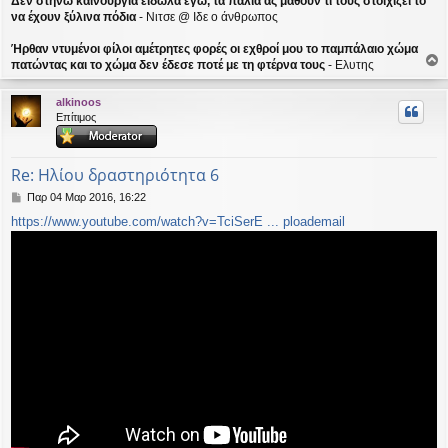
Δεν στηνω καινούργια είδωλα εγώ, τα παλιά ας μάθουν τι τους στοιχίζει το
να έχουν ξύλινα πόδια
- Νιτσε @ Ιδε ο άνθρωπος
Ήρθαν ντυμένοι φίλοι αμέτρητες φορές οι εχθροί μου το παμπάλαιο χώμα
πατώντας και το χώμα δεν έδεσε ποτέ με τη φτέρνα τους
- Ελυτης
ο
ρ
alkinoos
υ
Επίτιμος
ή
Re: Ηλίου δραστηριότητα 6
Δ
Παρ 04 Μαρ 2016, 16:22
η
https://www.youtube.com/watch?v=TciSerE ... ploademail
μ
ο
σ
ί
ε
υ
σ
η