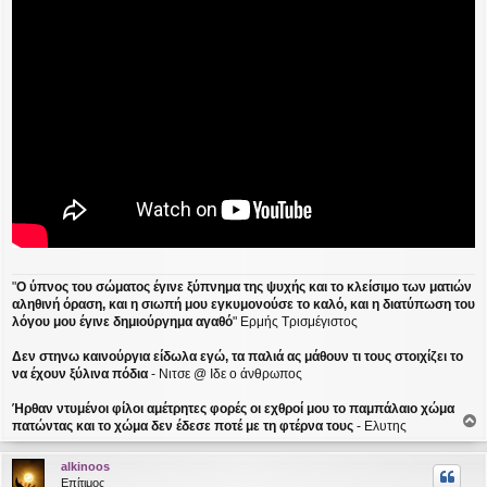
"
Ο ύπνος του σώματος έγινε ξύπνημα της ψυχής και το κλείσιμο των ματιών
αληθινή όραση, και η σιωπή μου εγκυμονούσε το καλό, και η διατύπωση του
λόγου μου έγινε δημιούργημα αγαθό
" Ερμής Τρισμέγιστος
Δεν στηνω καινούργια είδωλα εγώ, τα παλιά ας μάθουν τι τους στοιχίζει το
να έχουν ξύλινα πόδια
- Νιτσε @ Ιδε ο άνθρωπος
Ήρθαν ντυμένοι φίλοι αμέτρητες φορές οι εχθροί μου το παμπάλαιο χώμα
πατώντας και το χώμα δεν έδεσε ποτέ με τη φτέρνα τους
- Ελυτης
ο
ρ
alkinoos
υ
Επίτιμος