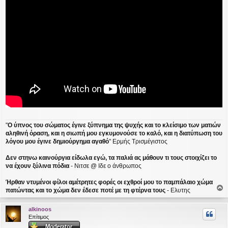
"
Ο ύπνος του σώματος έγινε ξύπνημα της ψυχής και το κλείσιμο των ματιών
αληθινή όραση, και η σιωπή μου εγκυμονούσε το καλό, και η διατύπωση του
λόγου μου έγινε δημιούργημα αγαθό
" Ερμής Τρισμέγιστος
Δεν στηνω καινούργια είδωλα εγώ, τα παλιά ας μάθουν τι τους στοιχίζει το
να έχουν ξύλινα πόδια
- Νιτσε @ Ιδε ο άνθρωπος
Ήρθαν ντυμένοι φίλοι αμέτρητες φορές οι εχθροί μου το παμπάλαιο χώμα
πατώντας και το χώμα δεν έδεσε ποτέ με τη φτέρνα τους
- Ελυτης
ο
ρ
alkinoos
υ
Επίτιμος