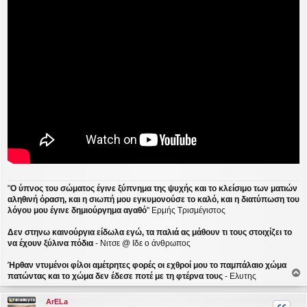
ο
σ
ί
ε
υ
σ
η
"
Ο ύπνος του σώματος έγινε ξύπνημα της ψυχής και το κλείσιμο των ματιών
αληθινή όραση, και η σιωπή μου εγκυμονούσε το καλό, και η διατύπωση του
λόγου μου έγινε δημιούργημα αγαθό
" Ερμής Τρισμέγιστος
Δεν στηνω καινούργια είδωλα εγώ, τα παλιά ας μάθουν τι τους στοιχίζει το
να έχουν ξύλινα πόδια
- Νιτσε @ Ιδε ο άνθρωπος
Ήρθαν ντυμένοι φίλοι αμέτρητες φορές οι εχθροί μου το παμπάλαιο χώμα
πατώντας και το χώμα δεν έδεσε ποτέ με τη φτέρνα τους
- Ελυτης
ο
ρ
ArELa
υ