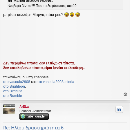
Marion Shadow έγραψε:
ο
Φοβερά βίντεο!!!! Που τα ξετρύπωσες αυτά?
σ
ί
μπρίκια κολλάμε Μαργαριτάκι μου?
ε
υ
σ
.
η
Δεν περιμένω τίποτα, δεν ελπίζω σε τίποτα,
δεν καταλαβαίνω τίποτα, είμαι ξανθιά κι ελεύθερη...
τα κανάλια μου /my channels:
στο vasoula2908
και
στο vasoula2908asteria
στο Βrighteon
,
στο Bitchute
στο Rumble
ο
ρ
ArELa
υ
Founder-Administrator
ή
Re: Ηλίου δραστηριότητα 6