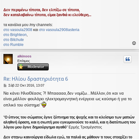
Δεν περιμένω τίποτα, δεν ελπίζω σε τίποτα,
δεν καταλαβαίνω τίποτα, είμαι ξανθιά κι ελεύθερη...
τα κανάλια μου /my channels:
στο vasoula2908
και
στο vasoula2908asteria
στο Βrighteon
,
στο Bitchute
στο Rumble
ο
ρ
alkinoos
υ
Επίτιμος
ή
Re: Ηλίου δραστηριότητα 6
Δ
Σάβ 22 Οκτ 2016, 13:07
η
Να κάνει ΗλιοΘέασις ?! Μπααααα,δεν νομίζω...Μάλλον,ότι και να
μ
είναι,μάλλον φουλάρει ηλεκτρομαγνητική ενέργεια ως καύσιμο ή για το
ο
σ
οπλικό του σύστημα'
ί
ε
"
Ο ύπνος του σώματος έγινε ξύπνημα της ψυχής και το κλείσιμο των ματιών
υ
αληθινή όραση, και η σιωπή μου εγκυμονούσε το καλό, και η διατύπωση του
σ
λόγου μου έγινε δημιούργημα αγαθό
" Ερμής Τρισμέγιστος
η
Δεν στηνω καινούργια είδωλα εγώ, τα παλιά ας μάθουν τι τους στοιχίζει το