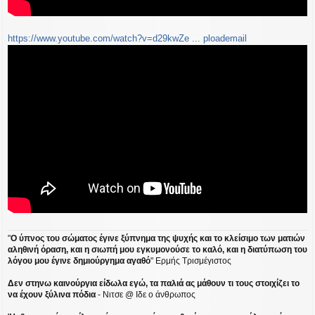
https://www.youtube.com/watch?v=d29kwZe ... ploademail
"
Ο ύπνος του σώματος έγινε ξύπνημα της ψυχής και το κλείσιμο των ματιών
αληθινή όραση, και η σιωπή μου εγκυμονούσε το καλό, και η διατύπωση του
λόγου μου έγινε δημιούργημα αγαθό
" Ερμής Τρισμέγιστος
Δεν στηνω καινούργια είδωλα εγώ, τα παλιά ας μάθουν τι τους στοιχίζει το
να έχουν ξύλινα πόδια
- Νιτσε @ Ιδε ο άνθρωπος