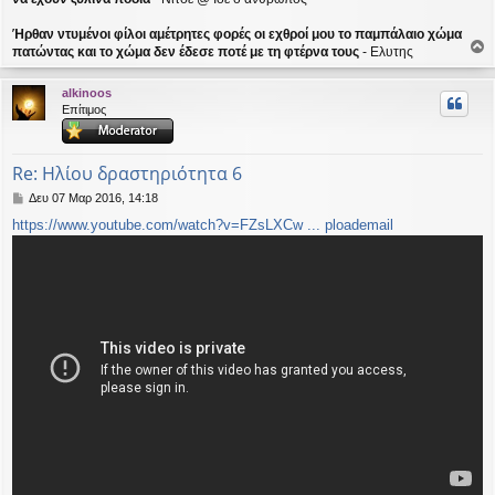
Ήρθαν ντυμένοι φίλοι αμέτρητες φορές οι εχθροί μου το παμπάλαιο χώμα
πατώντας και το χώμα δεν έδεσε ποτέ με τη φτέρνα τους
- Ελυτης
ο
ρ
alkinoos
υ
Επίτιμος
ή
Re: Ηλίου δραστηριότητα 6
Δ
Δευ 07 Μαρ 2016, 14:18
η
https://www.youtube.com/watch?v=FZsLXCw ... ploademail
μ
ο
σ
ί
ε
υ
σ
η