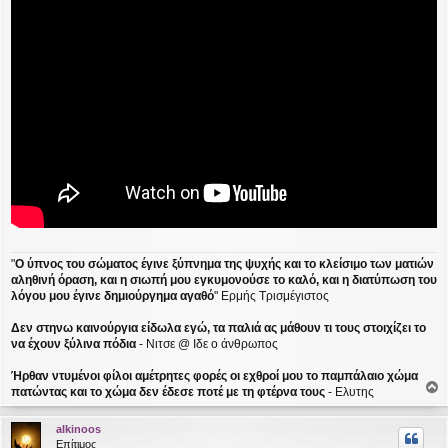
"
Ο ύπνος του σώματος έγινε ξύπνημα της ψυχής και το κλείσιμο των ματιών
αληθινή όραση, και η σιωπή μου εγκυμονούσε το καλό, και η διατύπωση του
λόγου μου έγινε δημιούργημα αγαθό
" Ερμής Τρισμέγιστος
Δεν στηνω καινούργια είδωλα εγώ, τα παλιά ας μάθουν τι τους στοιχίζει το
να έχουν ξύλινα πόδια
- Νιτσε @ Ιδε ο άνθρωπος
Ήρθαν ντυμένοι φίλοι αμέτρητες φορές οι εχθροί μου το παμπάλαιο χώμα
πατώντας και το χώμα δεν έδεσε ποτέ με τη φτέρνα τους
- Ελυτης
ο
ρ
alkinoos
υ
Επίτιμος