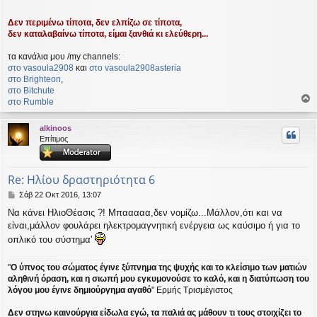
Δεν περιμένω τίποτα, δεν ελπίζω σε τίποτα,
δεν καταλαβαίνω τίποτα, είμαι ξανθιά κι ελεύθερη...
τα κανάλια μου /my channels:
στο vasoula2908
και
στο vasoula2908asteria
στο Βrighteon
,
στο Bitchute
στο Rumble
ο
ρ
alkinoos
υ
Επίτιμος
ή
Re: Ηλίου δραστηριότητα 6
Δ
Σάβ 22 Οκτ 2016, 13:07
η
Να κάνει ΗλιοΘέασις ?! Μπααααα,δεν νομίζω...Μάλλον,ότι και να
μ
είναι,μάλλον φουλάρει ηλεκτρομαγνητική ενέργεια ως καύσιμο ή για το
ο
σ
οπλικό του σύστημα'
ί
ε
"
Ο ύπνος του σώματος έγινε ξύπνημα της ψυχής και το κλείσιμο των ματιών
υ
αληθινή όραση, και η σιωπή μου εγκυμονούσε το καλό, και η διατύπωση του
σ
λόγου μου έγινε δημιούργημα αγαθό
" Ερμής Τρισμέγιστος
η
Δεν στηνω καινούργια είδωλα εγώ, τα παλιά ας μάθουν τι τους στοιχίζει το