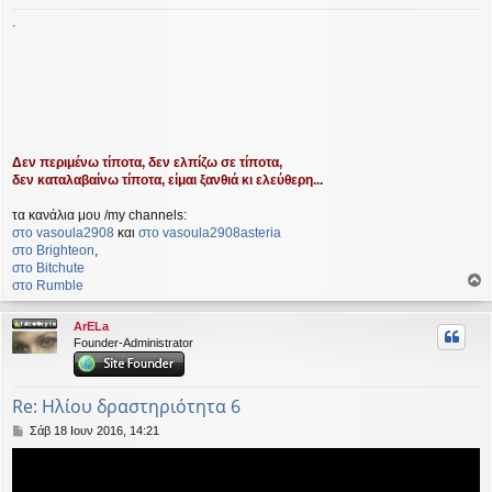
.
Δεν περιμένω τίποτα, δεν ελπίζω σε τίποτα,
δεν καταλαβαίνω τίποτα, είμαι ξανθιά κι ελεύθερη...
τα κανάλια μου /my channels:
στο vasoula2908
και
στο vasoula2908asteria
στο Βrighteon
,
στο Bitchute
στο Rumble
ο
ρ
ArELa
υ
Founder-Administrator
ή
Re: Ηλίου δραστηριότητα 6
Δ
Σάβ 18 Ιουν 2016, 14:21
η
μ
ο