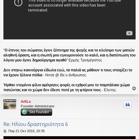
"
Ο ύπνος του σώματος έγινε ξύπνημα της ψυχής και το κλείσιμο των ματιών
αληθινή όραση, και η σιωπή μου εγκυμονούσε το καλό, και η διατύπωση του
λόγου μου έγινε δημιούργημα αγαθό
" Ερμής Τρισμέγιστος
Δεν στηνω καινούργια είδωλα εγώ, τα παλιά ας μάθουν τι τους στοιχίζει το
να έχουν ξύλινα πόδια
- Νιτσε @ Ιδε ο άνθρωπος
Ήρθαν ντυμένοι φίλοι αμέτρητες φορές οι εχθροί μου το παμπάλαιο χώμα
πατώντας και το χώμα δεν έδεσε ποτέ με τη φτέρνα τους
- Ελυτης
ο
ρ
ArELa
υ
Founder-Administrator
ή
Re: Ηλίου δραστηριότητα 6
Δ
Παρ 21 Οκτ 2016, 20:35
η