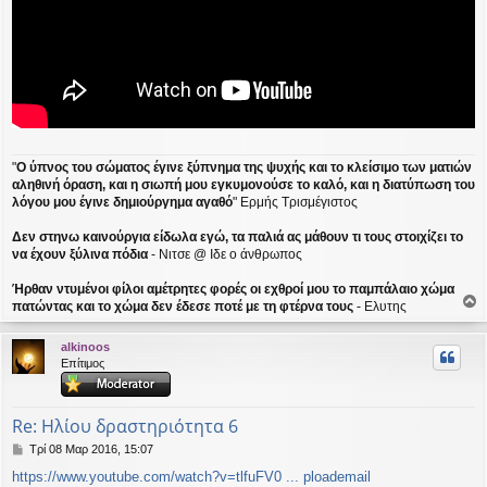
"
Ο ύπνος του σώματος έγινε ξύπνημα της ψυχής και το κλείσιμο των ματιών
αληθινή όραση, και η σιωπή μου εγκυμονούσε το καλό, και η διατύπωση του
λόγου μου έγινε δημιούργημα αγαθό
" Ερμής Τρισμέγιστος
Δεν στηνω καινούργια είδωλα εγώ, τα παλιά ας μάθουν τι τους στοιχίζει το
να έχουν ξύλινα πόδια
- Νιτσε @ Ιδε ο άνθρωπος
Ήρθαν ντυμένοι φίλοι αμέτρητες φορές οι εχθροί μου το παμπάλαιο χώμα
πατώντας και το χώμα δεν έδεσε ποτέ με τη φτέρνα τους
- Ελυτης
ο
ρ
alkinoos
υ
Επίτιμος
ή
Re: Ηλίου δραστηριότητα 6
Δ
Τρί 08 Μαρ 2016, 15:07
η
https://www.youtube.com/watch?v=tlfuFV0 ... ploademail
μ