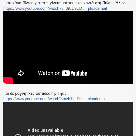
..και κάνα βίντεο για το τι γίνεται κάπου εκεί κοντά στη Πύλη - Ήλιος
https://www.youtube.com/watch?v=3iCD9CD ... ploademail
..οι δε μαγνητικές ασπίδες της Γης :
https://www.youtube.com/watch?v=ckTz_De ... ploademail