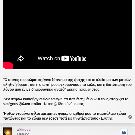
"
Ο ύπνος του σώματος έγινε ξύπνημα της ψυχής και το κλείσιμο των ματιών
αληθινή όραση, και η σιωπή μου εγκυμονούσε το καλό, και η διατύπωση του
λόγου μου έγινε δημιούργημα αγαθό
" Ερμής Τρισμέγιστος
Δεν στηνω καινούργια είδωλα εγώ, τα παλιά ας μάθουν τι τους στοιχίζει το
να έχουν ξύλινα πόδια
- Νιτσε @ Ιδε ο άνθρωπος
Ήρθαν ντυμένοι φίλοι αμέτρητες φορές οι εχθροί μου το παμπάλαιο χώμα
πατώντας και το χώμα δεν έδεσε ποτέ με τη φτέρνα τους
- Ελυτης
ο
ρ
alkinoos
υ
Επίτιμος