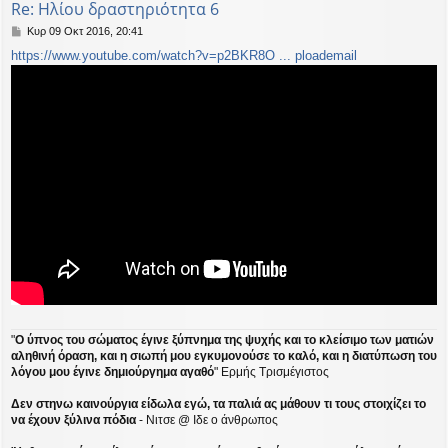
Re: Ηλίου δραστηριότητα 6
Δ
Κυρ 09 Οκτ 2016, 20:41
η
https://www.youtube.com/watch?v=p2BKR8O ... ploademail
μ
ο
σ
ί
ε
υ
σ
η
"
Ο ύπνος του σώματος έγινε ξύπνημα της ψυχής και το κλείσιμο των ματιών
αληθινή όραση, και η σιωπή μου εγκυμονούσε το καλό, και η διατύπωση του
λόγου μου έγινε δημιούργημα αγαθό
" Ερμής Τρισμέγιστος
Δεν στηνω καινούργια είδωλα εγώ, τα παλιά ας μάθουν τι τους στοιχίζει το
να έχουν ξύλινα πόδια
- Νιτσε @ Ιδε ο άνθρωπος