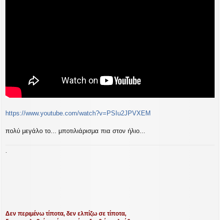
σ
ί
ε
υ
σ
η
https://www.youtube.com/watch?v=PSIu2JPVXEM
πολύ μεγάλο το... μποτιλιάρισμα πια στον ήλιο...
.
Δεν περιμένω τίποτα, δεν ελπίζω σε τίποτα,