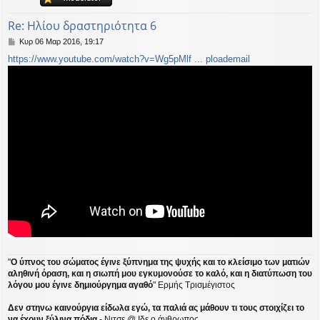
ή
Re: Ηλίου δραστηριότητα 6
Δ
Κυρ 06 Μαρ 2016, 19:17
η
https://www.youtube.com/watch?v=Wg5pMlf ... ploademail
μ
ο
σ
ί
ε
υ
σ
η
"
Ο ύπνος του σώματος έγινε ξύπνημα της ψυχής και το κλείσιμο των ματιών
αληθινή όραση, και η σιωπή μου εγκυμονούσε το καλό, και η διατύπωση του
λόγου μου έγινε δημιούργημα αγαθό
" Ερμής Τρισμέγιστος
Δεν στηνω καινούργια είδωλα εγώ, τα παλιά ας μάθουν τι τους στοιχίζει το
να έχουν ξύλινα πόδια
- Νιτσε @ Ιδε ο άνθρωπος