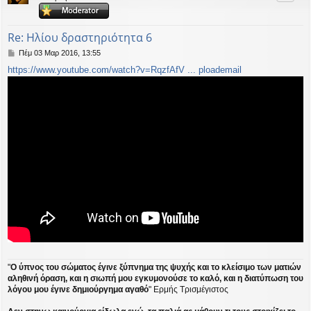
ή
Re: Ηλίου δραστηριότητα 6
Δ
Πέμ 03 Μαρ 2016, 13:55
η
https://www.youtube.com/watch?v=RqzfAfV ... ploademail
μ
ο
σ
ί
ε
υ
σ
η
"
Ο ύπνος του σώματος έγινε ξύπνημα της ψυχής και το κλείσιμο των ματιών
αληθινή όραση, και η σιωπή μου εγκυμονούσε το καλό, και η διατύπωση του
λόγου μου έγινε δημιούργημα αγαθό
" Ερμής Τρισμέγιστος