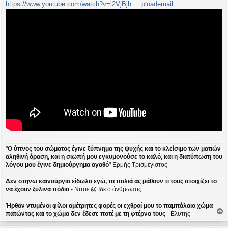
https://www.youtube.com/watch?v=l2VjBjh ... ploademail
"
Ο ύπνος του σώματος έγινε ξύπνημα της ψυχής και το κλείσιμο των ματιών
αληθινή όραση, και η σιωπή μου εγκυμονούσε το καλό, και η διατύπωση του
λόγου μου έγινε δημιούργημα αγαθό
" Ερμής Τρισμέγιστος
Δεν στηνω καινούργια είδωλα εγώ, τα παλιά ας μάθουν τι τους στοιχίζει το
να έχουν ξύλινα πόδια
- Νιτσε @ Ιδε ο άνθρωπος
Ήρθαν ντυμένοι φίλοι αμέτρητες φορές οι εχθροί μου το παμπάλαιο χώμα
πατώντας και το χώμα δεν έδεσε ποτέ με τη φτέρνα τους
- Ελυτης
ο
ρ