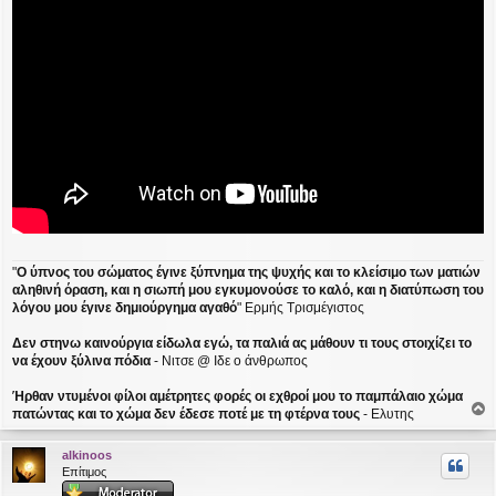
"
Ο ύπνος του σώματος έγινε ξύπνημα της ψυχής και το κλείσιμο των ματιών
αληθινή όραση, και η σιωπή μου εγκυμονούσε το καλό, και η διατύπωση του
λόγου μου έγινε δημιούργημα αγαθό
" Ερμής Τρισμέγιστος
Δεν στηνω καινούργια είδωλα εγώ, τα παλιά ας μάθουν τι τους στοιχίζει το
να έχουν ξύλινα πόδια
- Νιτσε @ Ιδε ο άνθρωπος
Ήρθαν ντυμένοι φίλοι αμέτρητες φορές οι εχθροί μου το παμπάλαιο χώμα
πατώντας και το χώμα δεν έδεσε ποτέ με τη φτέρνα τους
- Ελυτης
ο
ρ
alkinoos
υ
Επίτιμος