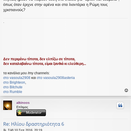
όπως όταν έριχνε στην αρένα και στα λιοντάρια η Ρώμη τους
χριστιανούς?
.
Δεν περιμένω τίποτα, δεν ελπίζω σε τίποτα,
δεν καταλαβαίνω τίποτα, είμαι ξανθιά κι ελεύθερη...
τα κανάλια μου /my channels:
στο vasoula2908
και
στο vasoula2908asteria
στο Βrighteon
,
στο Bitchute
στο Rumble
ο
ρ
alkinoos
υ
Επίτιμος
ή
Re: Ηλίου δραστηριότητα 6
Δ
Σάβ 10 Σεπ 2016, 20:19