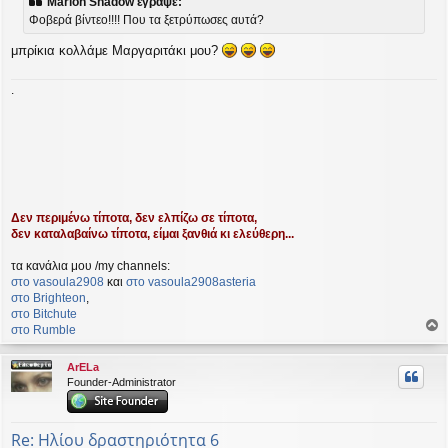
Marion Shadow έγραψε:
ο
Φοβερά βίντεο!!!! Που τα ξετρύπωσες αυτά?
σ
ί
μπρίκια κολλάμε Μαργαριτάκι μου?
ε
υ
σ
.
η
Δεν περιμένω τίποτα, δεν ελπίζω σε τίποτα,
δεν καταλαβαίνω τίποτα, είμαι ξανθιά κι ελεύθερη...
τα κανάλια μου /my channels:
στο vasoula2908
και
στο vasoula2908asteria
στο Βrighteon
,
στο Bitchute
στο Rumble
ο
ρ
ArELa
υ
Founder-Administrator
ή
Re: Ηλίου δραστηριότητα 6