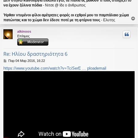
Δεν στηνω καινούργια είδωλα εγώ, τα παλιά ας μάθουν τι τους στοιχίζει το
να έχουν ξύλινα πόδια
- Νιτσε @ Ιδε ο άνθρωπος
Ήρθαν ντυμένοι φίλοι αμέτρητες φορές οι εχθροί μου το παμπάλαιο χώμα
πατώντας και το χώμα δεν έδεσε ποτέ με τη φτέρνα τους
- Ελυτης
ο
ρ
alkinoos
υ
Επίτιμος
ή
Re: Ηλίου δραστηριότητα 6
Δ
Παρ 04 Μαρ 2016, 16:22
η
https://www.youtube.com/watch?v=TciSerE ... ploademail
μ
ο
σ
ί
ε
υ
σ
η