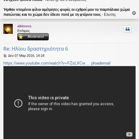
Ήρθαν ντυμένοι φίλοι αμέτρητες φορές οι εχθροί μου το παμπάλαιο χώμα
πατώντας και το χώμα δεν έδεσε ποτέ με τη φτέρνα τους
- Ελυτης
ο
ρ
alkinoos
υ
Επίτιμος
ή
Re: Ηλίου δραστηριότητα 6
Δ
Δευ 07 Μαρ 2016, 14:18
η
https://www.youtube.com/watch?v=FZsLXCw ... ploademail
μ
ο
σ
ί
ε
υ
σ
η