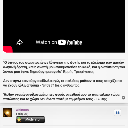
"
Ο ύπνος του σώματος έγινε ξύπνημα της ψυχής και το κλείσιμο των ματιών
αληθινή όραση, και η σιωπή μου εγκυμονούσε το καλό, και η διατύπωση του
λόγου μου έγινε δημιούργημα αγαθό
" Ερμής Τρισμέγιστος
Δεν στηνω καινούργια είδωλα εγώ, τα παλιά ας μάθουν τι τους στοιχίζει το
να έχουν ξύλινα πόδια
- Νιτσε @ Ιδε ο άνθρωπος
Ήρθαν ντυμένοι φίλοι αμέτρητες φορές οι εχθροί μου το παμπάλαιο χώμα
πατώντας και το χώμα δεν έδεσε ποτέ με τη φτέρνα τους
- Ελυτης
ο
ρ
alkinoos
υ
Επίτιμος
ή