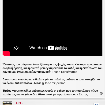
ο
σ
ί
ε
υ
σ
η
"
Ο ύπνος του σώματος έγινε ξύπνημα της ψυχής και το κλείσιμο των ματιών
αληθινή όραση, και η σιωπή μου εγκυμονούσε το καλό, και η διατύπωση του
λόγου μου έγινε δημιούργημα αγαθό
" Ερμής Τρισμέγιστος
Δεν στηνω καινούργια είδωλα εγώ, τα παλιά ας μάθουν τι τους στοιχίζει το
να έχουν ξύλινα πόδια
- Νιτσε @ Ιδε ο άνθρωπος
Ήρθαν ντυμένοι φίλοι αμέτρητες φορές οι εχθροί μου το παμπάλαιο χώμα
πατώντας και το χώμα δεν έδεσε ποτέ με τη φτέρνα τους
- Ελυτης
ο
ρ
ArELa
υ