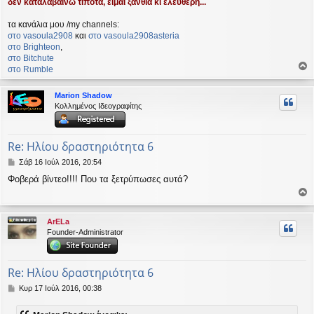
δεν καταλαβαίνω τίποτα, είμαι ξανθιά κι ελεύθερη...
τα κανάλια μου /my channels:
στο vasoula2908
και
στο vasoula2908asteria
στο Βrighteon
,
στο Bitchute
στο Rumble
ο
ρ
Marion Shadow
υ
Κολλημένος Ιδεογραφίτης
ή
Re: Ηλίου δραστηριότητα 6
Δ
Σάβ 16 Ιούλ 2016, 20:54
η
Φοβερά βίντεο!!!! Που τα ξετρύπωσες αυτά?
μ
ο
ο
σ
ί
ρ
ArELa
ε
υ
Founder-Administrator
υ
σ
ή
η
Re: Ηλίου δραστηριότητα 6
Δ
Κυρ 17 Ιούλ 2016, 00:38
η
μ