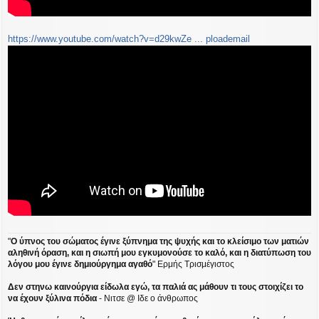
https://www.youtube.com/watch?v=d29kwZe ... ploademail
"
Ο ύπνος του σώματος έγινε ξύπνημα της ψυχής και το κλείσιμο των ματιών
αληθινή όραση, και η σιωπή μου εγκυμονούσε το καλό, και η διατύπωση του
λόγου μου έγινε δημιούργημα αγαθό
" Ερμής Τρισμέγιστος
Δεν στηνω καινούργια είδωλα εγώ, τα παλιά ας μάθουν τι τους στοιχίζει το
να έχουν ξύλινα πόδια
- Νιτσε @ Ιδε ο άνθρωπος