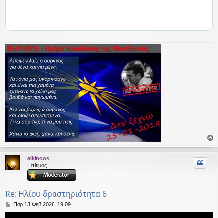
ο
ρ
alkinoos
υ
Επίτιμος
ή
Re: Ηλίου δραστηριότητα 6
Δ
Παρ 13 Φεβ 2026, 19:09
η