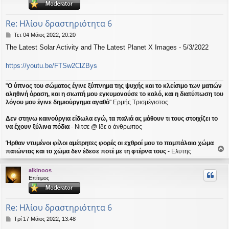
η
εις
Re: Ηλίου δραστηριότητα 6
Δ
Τετ 04 Μάιος 2022, 20:20
η
The Latest Solar Activity and The Latest Planet X Images - 5/3/2022
μ
ο
σ
https://youtu.be/FTSw2ClZBys
ί
ε
"
Ο ύπνος του σώματος έγινε ξύπνημα της ψυχής και το κλείσιμο των ματιών
υ
αληθινή όραση, και η σιωπή μου εγκυμονούσε το καλό, και η διατύπωση του
σ
λόγου μου έγινε δημιούργημα αγαθό
" Ερμής Τρισμέγιστος
η
Δεν στηνω καινούργια είδωλα εγώ, τα παλιά ας μάθουν τι τους στοιχίζει το
να έχουν ξύλινα πόδια
- Νιτσε @ Ιδε ο άνθρωπος
Ήρθαν ντυμένοι φίλοι αμέτρητες φορές οι εχθροί μου το παμπάλαιο χώμα
πατώντας και το χώμα δεν έδεσε ποτέ με τη φτέρνα τους
- Ελυτης
ο
ρ
alkinoos
υ
Επίτιμος
ή
Re: Ηλίου δραστηριότητα 6
Δ
Τρί 17 Μάιος 2022, 13:48
η