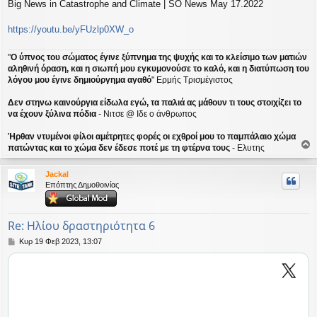
Big News in Catastrophe and Climate | SO News May 17.2022
μ
ο
σ
https://youtu.be/yFUzlp0XW_o
ί
ε
"
Ο ύπνος του σώματος έγινε ξύπνημα της ψυχής και το κλείσιμο των ματιών
υ
αληθινή όραση, και η σιωπή μου εγκυμονούσε το καλό, και η διατύπωση του
σ
λόγου μου έγινε δημιούργημα αγαθό
" Ερμής Τρισμέγιστος
η
Δεν στηνω καινούργια είδωλα εγώ, τα παλιά ας μάθουν τι τους στοιχίζει το
να έχουν ξύλινα πόδια
- Νιτσε @ Ιδε ο άνθρωπος
Ήρθαν ντυμένοι φίλοι αμέτρητες φορές οι εχθροί μου το παμπάλαιο χώμα
πατώντας και το χώμα δεν έδεσε ποτέ με τη φτέρνα τους
- Ελυτης
ο
ρ
Jackal
υ
Επόπτης Δημοθοινίας
ή
Re: Ηλίου δραστηριότητα 6
Δ
Κυρ 19 Φεβ 2023, 13:07
η
μ
ο
σ
ί
ε
υ