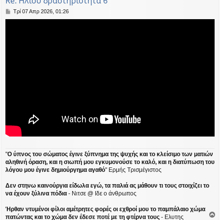
Re: Ηλίου δραστηριότητα 6
Δ
Τρί 07 Απρ 2026, 01:26
η
μ
ο
σ
ί
ε
υ
σ
η
"
Ο ύπνος του σώματος έγινε ξύπνημα της ψυχής και το κλείσιμο των ματιών
αληθινή όραση, και η σιωπή μου εγκυμονούσε το καλό, και η διατύπωση του
λόγου μου έγινε δημιούργημα αγαθό
" Ερμής Τρισμέγιστος
Δεν στηνω καινούργια είδωλα εγώ, τα παλιά ας μάθουν τι τους στοιχίζει το
να έχουν ξύλινα πόδια
- Νιτσε @ Ιδε ο άνθρωπος
Ήρθαν ντυμένοι φίλοι αμέτρητες φορές οι εχθροί μου το παμπάλαιο χώμα
πατώντας και το χώμα δεν έδεσε ποτέ με τη φτέρνα τους
- Ελυτης