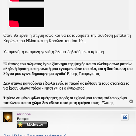
σ
η
Όταν θα έρθει η στιγμή ίσως και να κατανοήσετε την σύνδεση μεταξύ τη
Κορώνα του Ηλίου και τη Κορώνα του Ιου 19...
Υπομονή..η επόμενη γενιά,η 25ετια δηλαδή,είναι κρίσιμη
"
Ο ύπνος του σώματος έγινε ξύπνημα της ψυχής και το κλείσιμο των ματιών
αληθινή όραση, και η σιωπή μου εγκυμονούσε το καλό, και η διατύπωση του
λόγου μου έγινε δημιούργημα αγαθό
" Ερμής Τρισμέγιστος
Δεν στηνω καινούργια είδωλα εγώ, τα παλιά ας μάθουν τι τους στοιχίζει το
να έχουν ξύλινα πόδια
- Νιτσε @ Ιδε ο άνθρωπος
Ήρθαν ντυμένοι φίλοι αμέτρητες φορές οι εχθροί μου το παμπάλαιο χώμα
πατώντας και το χώμα δεν έδεσε ποτέ με τη φτέρνα τους
- Ελυτης
ο
ρ
alkinoos
υ
Επίτιμος
ή