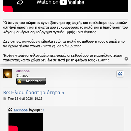
"
Ο ύπνος του σώματος έγινε ξύπνημα της ψυχής και το κλείσιμο των ματιών
αληθινή όραση, και η σιωπή μου εγκυμονούσε το καλό, και η διατύπωση του
λόγου μου έγινε δημιούργημα αγαθό
" Ερμής Τρισμέγιστος
Δεν στηνω καινούργια είδωλα εγώ, τα παλιά ας μάθουν τι τους στοιχίζει το
να έχουν ξύλινα πόδια
- Νιτσε @ Ιδε ο άνθρωπος
Ήρθαν ντυμένοι φίλοι αμέτρητες φορές οι εχθροί μου το παμπάλαιο χώμα
πατώντας και το χώμα δεν έδεσε ποτέ με τη φτέρνα τους
- Ελυτης
ο
ρ
alkinoos
υ
Επίτιμος
ή
Re: Ηλίου δραστηριότητα 6
Δ
Παρ 13 Φεβ 2026, 19:16
η
μ
alkinoos
έγραψε:
↑
ο
σ
ί
ε
υ