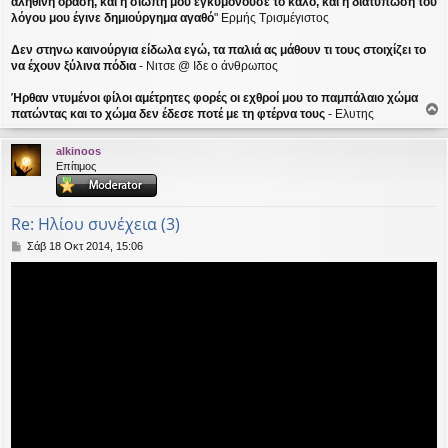
αληθινή όραση, και η σιωπή μου εγκυμονούσε το καλό, και η διατύπωση του
λόγου μου έγινε δημιούργημα αγαθό
" Ερμής Τρισμέγιστος
Δεν στηνω καινούργια είδωλα εγώ, τα παλιά ας μάθουν τι τους στοιχίζει το
να έχουν ξύλινα πόδια
- Νιτσε @ Ιδε ο άνθρωπος
Ήρθαν ντυμένοι φίλοι αμέτρητες φορές οι εχθροί μου το παμπάλαιο χώμα
πατώντας και το χώμα δεν έδεσε ποτέ με τη φτέρνα τους
- Ελυτης
ο
ρ
alkinoos
υ
Επίτιμος
ή
Re: Ηλίου συνέχεια (3)
Δ
Σάβ 18 Οκτ 2014, 15:06
η
μ
ο
σ
ί
ε
υ
σ
η