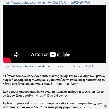
https://www.youtube.com/watch?v=Dn357zR ... 5nP2xzFTWQ
https://www.youtube.com/watch?v=mmvKymg ... 5nP2xzFTWQ
"
Ο ύπνος του σώματος έγινε ξύπνημα της ψυχής και το κλείσιμο των ματιών
αληθινή όραση, και η σιωπή μου εγκυμονούσε το καλό, και η διατύπωση του
λόγου μου έγινε δημιούργημα αγαθό
" Ερμής Τρισμέγιστος
Δεν στηνω καινούργια είδωλα εγώ, τα παλιά ας μάθουν τι τους στοιχίζει το
να έχουν ξύλινα πόδια
- Νιτσε @ Ιδε ο άνθρωπος
Ήρθαν ντυμένοι φίλοι αμέτρητες φορές οι εχθροί μου το παμπάλαιο χώμα
πατώντας και το χώμα δεν έδεσε ποτέ με τη φτέρνα τους
- Ελυτης