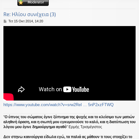
η
εις
Re: Ηλίου συνέχεια (3)
Δ
Τετ 15 Οκτ 2014, 14:20
η
μ
ο
σ
ί
ε
υ
σ
η
https://www.youtube.com/watch?v=srw2ReI ... 5nP2xzFTWQ
"
Ο ύπνος του σώματος έγινε ξύπνημα της ψυχής και το κλείσιμο των ματιών
αληθινή όραση, και η σιωπή μου εγκυμονούσε το καλό, και η διατύπωση του
λόγου μου έγινε δημιούργημα αγαθό
" Ερμής Τρισμέγιστος
Δεν στηνω καινούργια είδωλα εγώ, τα παλιά ας μάθουν τι τους στοιχίζει το