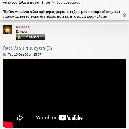
να έχουν ξύλινα πόδια
- Νιτσε @ Ιδε ο άνθρωπος
Ήρθαν ντυμένοι φίλοι αμέτρητες φορές οι εχθροί μου το παμπάλαιο χώμα
πατώντας και το χώμα δεν έδεσε ποτέ με τη φτέρνα τους
- Ελυτης
ο
ρ
alkinoos
υ
Επίτιμος
ή
Re: Ηλίου συνέχεια (3)
Δ
Πέμ 16 Οκτ 2014, 15:57
η
μ
ο
σ
ί
ε
υ
σ
η