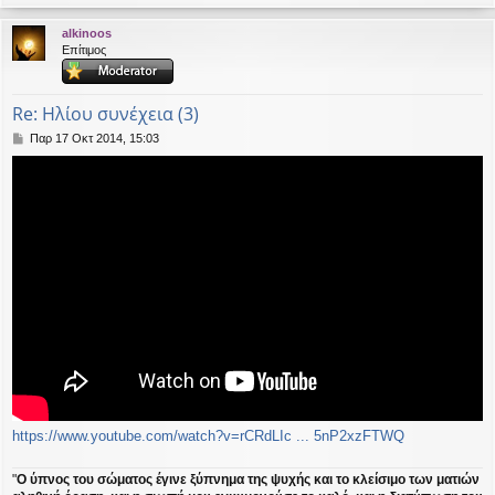
ο
ρ
alkinoos
υ
Επίτιμος
ή
Re: Ηλίου συνέχεια (3)
Δ
Παρ 17 Οκτ 2014, 15:03
η
μ
ο
σ
ί
ε
υ
σ
η
https://www.youtube.com/watch?v=rCRdLIc ... 5nP2xzFTWQ
"
Ο ύπνος του σώματος έγινε ξύπνημα της ψυχής και το κλείσιμο των ματιών