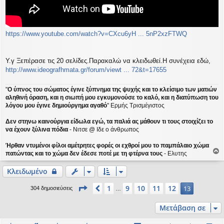
https://www.youtube.com/watch?v=CXcu6yH ... 5nP2xzFTWQ
Υ.γ Ξεπέρασε τις 20 σελίδες.Παρακαλώ να κλειδωθεί.Η συνέχεια εδώ,
http://www.ideografhmata.gr/forum/viewt ... 72&t=17655
"
Ο ύπνος του σώματος έγινε ξύπνημα της ψυχής και το κλείσιμο των ματιών
αληθινή όραση, και η σιωπή μου εγκυμονούσε το καλό, και η διατύπωση του
λόγου μου έγινε δημιούργημα αγαθό
" Ερμής Τρισμέγιστος
Δεν στηνω καινούργια είδωλα εγώ, τα παλιά ας μάθουν τι τους στοιχίζει το
να έχουν ξύλινα πόδια
- Νιτσε @ Ιδε ο άνθρωπος
Ήρθαν ντυμένοι φίλοι αμέτρητες φορές οι εχθροί μου το παμπάλαιο χώμα
πατώντας και το χώμα δεν έδεσε ποτέ με τη φτέρνα τους
- Ελυτης
ο
ρ
Κλειδωμένο
υ
Σελίδα
13
από
13
1
9
10
11
12
Προηγούμενη
13
304 δημοσιεύσεις
…
ή
Μετάβαση σε