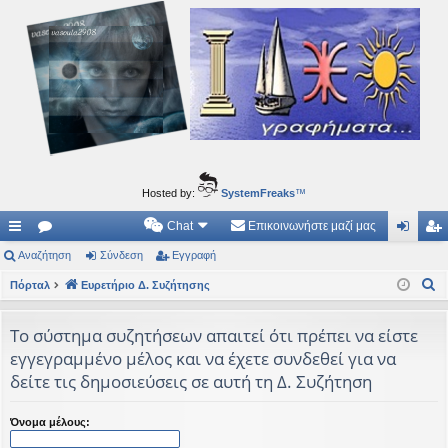
Ιδεογραφήματα
Αυτός ο τόπος φιλοδοξεί να ανοίγει μονοπάτια για τα συναρπαστικά και όμορφα ταξίδια του
νού...
Hosted by:
SystemFreaks
™
Chat
Επικοινωνήστε μαζί μας
ρή
Αναζήτηση
.
Σύνδεση
Εγγραφή
ύν
γγ
Α
γο
Πόρταλ
Συ
Ευρετήριο Δ. Συζήτησης
δε
ρα
ν
ρε
ζη
ση
φ
α
Το σύστημα συζητήσεων απαιτεί ότι πρέπει να είστε
ς
τή
ή
ζ
εγγεγραμμένο μέλος και να έχετε συνδεθεί για να
ή
συ
σε
δείτε τις δημοσιεύσεις σε αυτή τη Δ. Συζήτηση
τ
νδ
ις
η
Όνομα μέλους:
έσ
σ