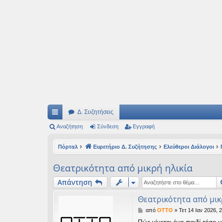
Ιδεογραφήματα
Αυτός ο τόπος φιλοδοξεί να ανοίγει μονοπάτια για τα συναρπαστικά και όμ
Δ. Συζητήσεις
ρή
Αναζήτηση
Σύνδεση
Εγγραφή
γο
Πόρταλ
Ευρετήριο Δ. Συζήτησης
Ελεύθεροι Διάλογοι
ρε
Θεατρικότητα από μικρή ηλικία
ς
Απάντηση
συ
Θεατρικότητα από μικ
νδ
Δ
από
OTTO
»
Τετ 14 Ιαν 2026, 
έσ
η