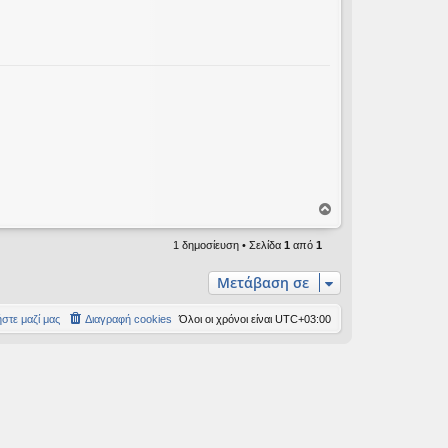
Κ
ο
ρ
1 δημοσίευση • Σελίδα
1
από
1
υ
φ
Μετάβαση σε
ή
στε μαζί μας
Διαγραφή cookies
Όλοι οι χρόνοι είναι
UTC+03:00