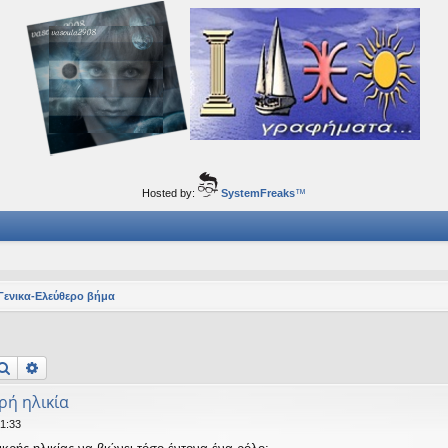
ορφα ταξίδια του νού...
Hosted by:
SystemFreaks
™
Γενικα-Ελεύθερο βήμα
Αναζήτηση
Ειδική αναζήτηση
ρή ηλικία
21:33