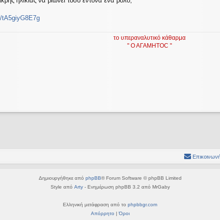
ικρής ηλικίας να βιώνει τόσο έντονα ένα ρόλο;
e/tA5giyG8E7g
το υπεραναλυτικό κάθαρμα
" Ο ΑΓΑΜΗΤΟC "
Επικοινωνή
Δημιουργήθηκε από
phpBB
® Forum Software © phpBB Limited
Style από
Arty
- Ενημέρωση phpBB 3.2 από MrGaby
Ελληνική μετάφραση από το
phpbbgr.com
Απόρρητο
|
Όροι