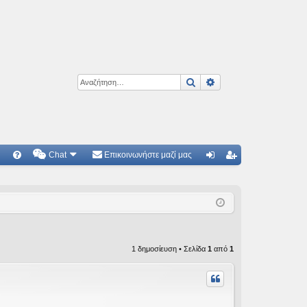
Αναζήτηση
Ειδική αναζήτηση
Chat
Επικοινωνήστε μαζί μας
Γ
Συ
ύν
γγ
χν
δε
ρα
ές
ση
φ
ερ
ή
1 δημοσίευση • Σελίδα
1
από
1
ωτ
ήσ
εις