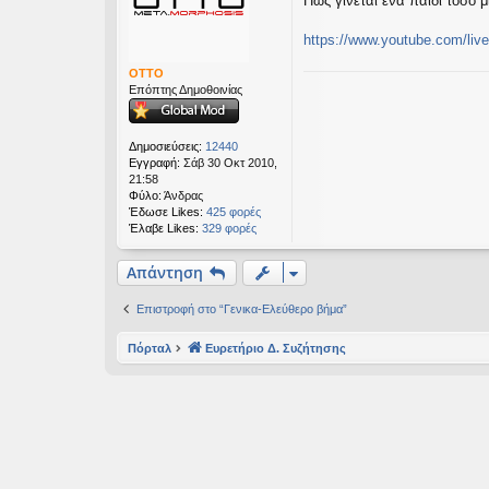
Πώς γίνεται ένα παιδί τόσο μ
μ
εις
ο
σ
https://www.youtube.com/liv
ί
ε
OTTO
υ
Επόπτης Δημοθοινίας
σ
η
Δημοσιεύσεις:
12440
Εγγραφή:
Σάβ 30 Οκτ 2010,
21:58
Φύλο:
Άνδρας
Έδωσε Likes:
425 φορές
Έλαβε Likes:
329 φορές
Απάντηση
Επιστροφή στο “Γενικα-Ελεύθερο βήμα”
Πόρταλ
Ευρετήριο Δ. Συζήτησης