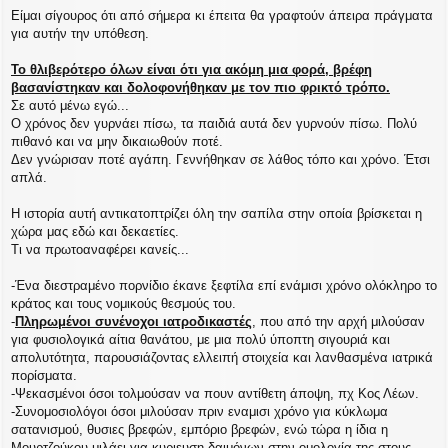
Είμαι σίγουρος ότι από σήμερα κι έπειτα θα γραφτούν άπειρα πράγματα
για αυτήν την υπόθεση.
Το θλιβερότερο όλων είναι ότι για ακόμη μια φορά, βρέφη
βασανίστηκαν και δολοφονήθηκαν με τον πιο φρικτό τρόπο.
Σε αυτό μένω εγώ...
Ο χρόνος δεν γυρνάει πίσω, τα παιδιά αυτά δεν γυρνούν πίσω. Πολύ
πιθανό και να μην δικαιωθούν ποτέ.
Δεν γνώρισαν ποτέ αγάπη. Γεννήθηκαν σε λάθος τόπο και χρόνο. Έτσι
απλά.
Η ιστορία αυτή αντικατοπτρίζει όλη την σαπίλα στην οποία βρίσκεται η
χώρα μας εδώ και δεκαετίες.
Τι να πρωτοαναφέρει κανείς...
-Ένα διεστραμένο πορνίδιο έκανε ξεφτίλα επί ενάμισι χρόνο ολόκληρο το
κράτος και τους νομικούς θεσμούς του.
-
Πληρωμένοι συνένοχοι ιατροδικαστές
, που από την αρχή μιλούσαν
για φυσιολογικά αίτια θανάτου, με μια πολύ ύποπτη σιγουριά και
απολυτότητα, παρουσιάζοντας ελλειπή στοιχεία και λανθασμένα ιατρικά
πορίσματα.
-Ψεκασμένοι όσοι τολμούσαν να πουν αντίθετη άποψη, πχ Κος Λέων.
-Συνομοσιολόγοι όσοι μιλούσαν πριν εναμισι χρόνο για κύκλωμα
σατανισμού, θυσιες βρεφών, εμπόριο βρεφών, ενώ τώρα η ίδια η
Μουρτζούκου μιλάει για κυριευση δαιμόνων στην ομολογία της στους