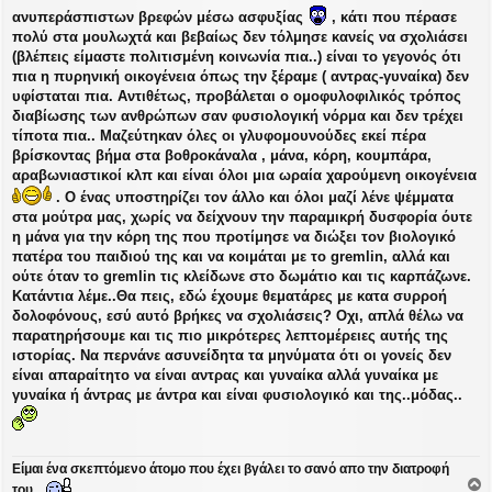
ε
ανυπεράσπιστων βρεφών μέσω ασφυξίας
, κάτι που πέρασε
υ
πολύ στα μουλωχτά και βεβαίως δεν τόλμησε κανείς να σχολιάσει
σ
(βλέπεις είμαστε πολιτισμένη κοινωνία πια..) είναι το γεγονός ότι
η
πια η πυρηνική οικογένεια όπως την ξέραμε ( αντρας-γυναίκα) δεν
υφίσταται πια. Αντιθέτως, προβάλεται ο ομοφυλοφιλικός τρόπος
διαβίωσης των ανθρώπων σαν φυσιολογική νόρμα και δεν τρέχει
τίποτα πια.. Μαζεύτηκαν όλες οι γλυφομουνούδες εκεί πέρα
βρίσκοντας βήμα στα βοθροκάναλα , μάνα, κόρη, κουμπάρα,
αραβωνιαστικοί κλπ και είναι όλοι μια ωραία χαρούμενη οικογένεια
. Ο ένας υποστηρίζει τον άλλο και όλοι μαζί λένε ψέμματα
στα μούτρα μας, χωρίς να δείχνουν την παραμικρή δυσφορία όυτε
η μάνα για την κόρη της που προτίμησε να διώξει τον βιολογικό
πατέρα του παιδιού της και να κοιμάται με το gremlin, αλλά και
ούτε όταν το gremlin τις κλείδωνε στο δωμάτιο και τις καρπάζωνε.
Κατάντια λέμε..Θα πεις, εδώ έχουμε θεματάρες με κατα συρροή
δολοφόνους, εσύ αυτό βρήκες να σχολιάσεις? Οχι, απλά θέλω να
παρατηρήσουμε και τις πιο μικρότερες λεπτομέρειες αυτής της
ιστορίας. Να περνάνε ασυνείδητα τα μηνύματα ότι οι γονείς δεν
είναι απαραίτητο να είναι αντρας και γυναίκα αλλά γυναίκα με
γυναίκα ή άντρας με άντρα και είναι φυσιολογικό και της..μόδας..
Είμαι ένα σκεπτόμενο άτομο που έχει βγάλει το σανό απο την διατροφή
του...