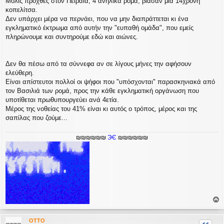
Μολις προχθές στον Πειραιά, 4 ανήλικα ρομά, βίασαν μια 14χρονη
κοπελίτσα.
Δεν υπάρχει μέρα να περνάει, που να μην διαπράττεται κι ένα
εγκληματικό έκτρωμα από αυτήν την "ευπαθή ομάδα", που εμείς
πληρώνουμε και συντηρούμε εδώ και αιώνες.
Δεν θα πέσω από τα σύννεφα αν σε λίγους μήνες την αφήσουν
ελεύθερη.
Είναι απίστευτοι πολλοί οι ψήφοι που "υπόσχονται" παρασκηνιακά από
τον Βασιλιά των ρομά, προς την κάθε εγκληματική οργάνωση που
υποτίθεται πρωθυπουργεύει ανά 4ετία.
Μέρος της νοθείας του 41% είναι κι αυτός ο τρόπος, μέρος και της
σαπίλας που ζούμε...
₪₪₪₪₪₪
ЭЄ
₪₪₪₪₪₪
ο
ρ
OTTO
υ