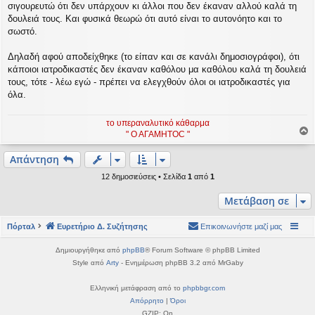
σ
σιγουρευτώ ότι δεν υπάρχουν κι άλλοι που δεν έκαναν αλλού καλά τη
η
δουλειά τους. Και φυσικά θεωρώ ότι αυτό είναι το αυτονόητο και το
σωστό.
Δηλαδή αφού αποδείχθηκε (το είπαν και σε κανάλι δημοσιογράφοι), ότι
κάποιοι ιατροδικαστές δεν έκαναν καθόλου μα καθόλου καλά τη δουλειά
τους, τότε - λέω εγώ - πρέπει να ελεγχθούν όλοι οι ιατροδικαστές για
όλα.
το υπεραναλυτικό κάθαρμα
" Ο ΑΓΑΜΗΤΟC "
ο
ρ
Απάντηση
υ
12 δημοσιεύσεις • Σελίδα
1
από
1
ή
Μετάβαση σε
Πόρταλ
Ευρετήριο Δ. Συζήτησης
Επικοινωνήστε μαζί μας
Δημιουργήθηκε από
phpBB
® Forum Software © phpBB Limited
Style από
Arty
- Ενημέρωση phpBB 3.2 από MrGaby
Ελληνική μετάφραση από το
phpbbgr.com
Απόρρητο
|
Όροι
GZIP: On