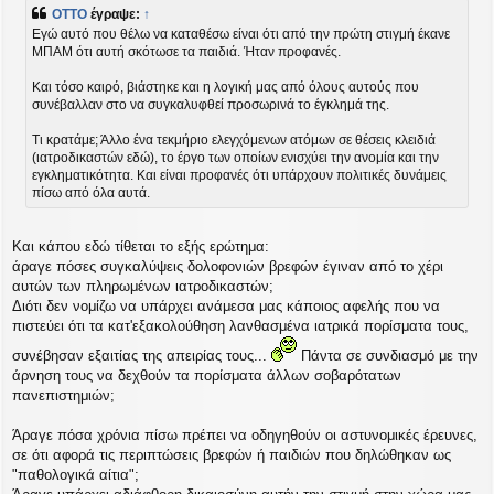
μ
OTTO
έγραψε:
↑
ο
Εγώ αυτό που θέλω να καταθέσω είναι ότι από την πρώτη στιγμή έκανε
σ
ΜΠΑΜ ότι αυτή σκότωσε τα παιδιά. Ήταν προφανές.
ί
ε
υ
Και τόσο καιρό, βιάστηκε και η λογική μας από όλους αυτούς που
σ
συνέβαλλαν στο να συγκαλυφθεί προσωρινά το έγκλημά της.
η
Τι κρατάμε; Άλλο ένα τεκμήριο ελεγχόμενων ατόμων σε θέσεις κλειδιά
(ιατροδικαστών εδώ), το έργο των οποίων ενισχύει την ανομία και την
εγκληματικότητα. Και είναι προφανές ότι υπάρχουν πολιτικές δυνάμεις
πίσω από όλα αυτά.
Και κάπου εδώ τίθεται το εξής ερώτημα:
άραγε πόσες συγκαλύψεις δολοφονιών βρεφών έγιναν από το χέρι
αυτών των πληρωμένων ιατροδικαστών;
Διότι δεν νομίζω να υπάρχει ανάμεσα μας κάποιος αφελής που να
πιστεύει ότι τα κατ'εξακολούθηση λανθασμένα ιατρικά πορίσματα τους,
συνέβησαν εξαιτίας της απειρίας τους...
Πάντα σε συνδιασμό με την
άρνηση τους να δεχθούν τα πορίσματα άλλων σοβαρότατων
πανεπιστημιών;
Άραγε πόσα χρόνια πίσω πρέπει να οδηγηθούν οι αστυνομικές έρευνες,
σε ότι αφορά τις περιπτώσεις βρεφών ή παιδιών που δηλώθηκαν ως
"παθολογικά αίτια";