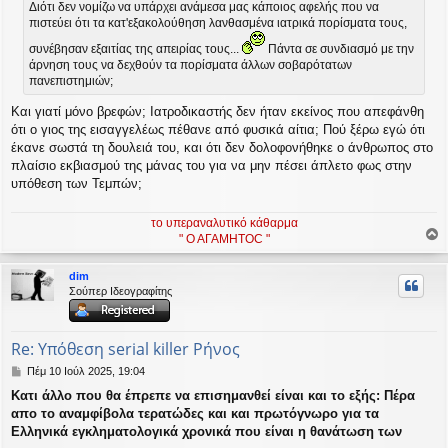
υ
Διότι δεν νομίζω να υπάρχει ανάμεσα μας κάποιος αφελής που να
σ
πιστεύει ότι τα κατ'εξακολούθηση λανθασμένα ιατρικά πορίσματα τους,
η
συνέβησαν εξαιτίας της απειρίας τους...
Πάντα σε συνδιασμό με την
άρνηση τους να δεχθούν τα πορίσματα άλλων σοβαρότατων
πανεπιστημιών;
Και γιατί μόνο βρεφών; Ιατροδικαστής δεν ήταν εκείνος που απεφάνθη
ότι ο γιος της εισαγγελέως πέθανε από φυσικά αίτια; Πού ξέρω εγώ ότι
έκανε σωστά τη δουλειά του, και ότι δεν δολοφονήθηκε ο άνθρωπος στο
πλαίσιο εκβιασμού της μάνας του για να μην πέσει άπλετο φως στην
υπόθεση των Τεμπών;
το υπεραναλυτικό κάθαρμα
" Ο ΑΓΑΜΗΤΟC "
ο
ρ
dim
υ
Σούπερ Ιδεογραφίτης
ή
Re: Υπόθεση serial killer Ρήνος
Δ
Πέμ 10 Ιούλ 2025, 19:04
η
Kατι άλλο που θα έπρεπε να επισημανθεί είναι και το εξής: Πέρα
μ
απο το αναμφίβολα τερατώδες και και πρωτόγνωρο για τα
ο
σ
Ελληνικά εγκληματολογικά χρονικά που είναι η θανάτωση των
ί