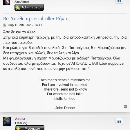
Site Admin
ή
Re: Υπόθεση serial killer Ρήνος
Δ
Παρ 11 Ιούλ 2025, 14:41
η
Άσε δε και το άλλο:
μ
Στην ίδια ευρύτερη περιοχή, με την ίδια ιατροδικαστική υπηρεσία, την ίδια
ο
σ
περίπου περίοδο.
ί
Και μιλάμε για 8 παιδιά συνολικά: 3 η Πισπιρίγκου, 5 η Μουρτζούκου (αν
ε
δεν υπάρχουν και άλλα), δεν τα λες και λίγα ....
υ
Με φημολογούμενη σχέση Μουρτζούκου με αδελφή Πισπιρίγκου. Όλα
σ
συνδέονται, όλα μπερδεύονται. Τυχαίο? ΑΠΟΚΛΕΙΕΤΑΙ! Εδώ συμβαίνει
η
κάτι πολύ σκοτεινό που ίσως να μην μάθουμε ποτέ...
Each man's death diminishes me,
For I am involved in mankind.
Therefore, send not to know
For whom the bell tolls,
It tolls for thee.
John Donne
ο
ρ
Aquila
υ
Επίτιμος
ή