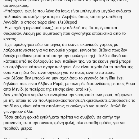
αστυνομικούς.
-Υπάρχουν φωνές που λένε ότι ίσως είναι μπλεγμένα μεγάλα ονόματα
πολιτικών σε αυτήν την ιστορία. Ακριβώς όπως και στην υπόθεση
Λιγνάδη, ο οποίος τώρα είναι ελεύθερος!
-Ειχε σχέση (ερωτική ίσως;) με την αδελφή της Πισπιρίγκου και
συζούσαν. Ακόμη μια σύμπτωση που αγνοήθηκε επιδεικτικά από το
κράτος.
-Εχει ομολογήσει εδω και μήνες ότι έκανε εικονικούς γάμους με
λαθρομετανάστες για να κονομάει χρήμα. (εννοείται βέβαια πως δεν
άνοιξε ρουθούνι μετά από αυτήν την ομολογία της). Πολύ πιθανό και
κάποιες από τις δολοφονίες των παιδιών της, να τις έκανε γιατί μπορεί
να στράβωσε κάποια αγοραπωλησία. Δεν είναι τυχαίο ότι τα παιδιά της
ουτε και η ίδια δεν είναι σίγουρη για το ποιος είναι ο πατέρας.
-και βέβαια δεν μπορώ να μην σχολιάσω το γεγονός ότι η ίδια έχει
δηλώσει πως είναι Αλβανο-Ρομά, με σκληρές διασυνδέσεις με τους Ρομά
από Μενίδι (ο πατέρας της επίσης είναι από κει).
Δεν χρειάζεται νομίζω να αναφέρω την νοοτροπία των ρομά, σύμφωνα
με την οποία το να πουλήσεις/κακοποιήσεις/εκμεταλλευτείς/σκοτώσεις το
παιδί σου, είναι κάτι το απολύτως φυσιολογικό για αυτούς. Απλά θα
γεννήσουν άλλο.
Πόσα ακόμη φρικτά εγκλήματα πρέπει να συμβούν σε αυτήν την
μπανανία, από την συγκεκριμένη φυλή, aka ευπαθή ομάδα, για να
παρθούν μέτρα;