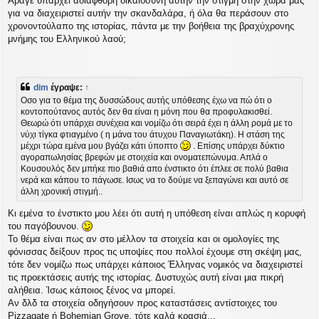
Άραγε υπάρχει αδιάφθορη δικαιοσύνη αυτήν την στιγμή στην χώρα μας
για να διαχειριστεί αυτήν την σκανδαλάρα, ή όλα θα περάσουν στο
χρονοντούλαπο της ιστορίας, πάντα με την βοήθεια της βραχύχρονης
μνήμης του Ελληνικού λαού;
dim
έγραψε:
↑
Οσο για το θέμα της δυσσώδους αυτής υπόθεσης έχω να πώ ότι ο
κοντοπούτανος αυτός δεν θα είναι η μόνη που θα προφυλακισθεί.
Θεωρώ ότι υπάρχει συνέχεια και νομίζω ότι σειρά έχει η άλλη ρομά με το
νύχι τίγκα φτιαγμένο ( η μάνα του άτυχου Παναγιωτάκη). Η στάση της
μέχρι τώρα εμένα μου βγάζει κάτι ύποπτο
. Επίσης υπάρχει δύκτιο
αγοραπωλησίας βρεφών με στοιχεία και ονοματεπώνυμα. Απλά ο
Κουσουλός δεν μπήκε πιο βαθιά απο ένστικτο ότι έπλεε σε πολύ βαθια
νερά και κάπου το πάγωσε. Ισως να το δούμε να ξεπαγώνει και αυτό σε
άλλη χρονική στιγμή..
Κι εμένα το ένστικτο μου λέει ότι αυτή η υπόθεση είναι απλώς η κορυφή
του παγόβουνου.
Το θέμα είναι πως αν στο μέλλον τα στοιχεία και οι ομολογίες της
φόνισσας δείξουν προς τις υποψίες που πολλοί έχουμε στη σκέψη μας,
τότε δεν νομίζω πως υπάρχει κάποιος Έλληνας νομικός να διαχειριστεί
τις προεκτάσεις αυτής της ιστορίας. Δυστυχώς αυτή είναι μια πικρή
αλήθεια. Ίσως κάποιος ξένος να μπορεί.
Αν δλδ τα στοιχεία οδηγήσουν προς καταστάσεις αντίστοιχες του
Pizzagate ή Bohemian Grove, τότε καλά κρασιά...