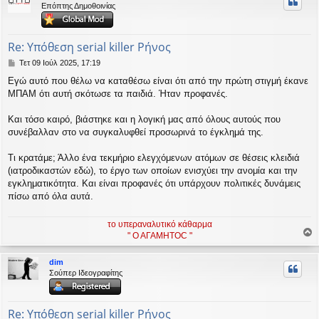
Επόπτης Δημοθοινίας
ή
Re: Υπόθεση serial killer Ρήνος
Δ
Τετ 09 Ιούλ 2025, 17:19
η
Εγώ αυτό που θέλω να καταθέσω είναι ότι από την πρώτη στιγμή έκανε
μ
ΜΠΑΜ ότι αυτή σκότωσε τα παιδιά. Ήταν προφανές.
ο
σ
ί
Και τόσο καιρό, βιάστηκε και η λογική μας από όλους αυτούς που
ε
συνέβαλλαν στο να συγκαλυφθεί προσωρινά το έγκλημά της.
υ
σ
Τι κρατάμε; Άλλο ένα τεκμήριο ελεγχόμενων ατόμων σε θέσεις κλειδιά
η
(ιατροδικαστών εδώ), το έργο των οποίων ενισχύει την ανομία και την
εγκληματικότητα. Και είναι προφανές ότι υπάρχουν πολιτικές δυνάμεις
πίσω από όλα αυτά.
το υπεραναλυτικό κάθαρμα
" Ο ΑΓΑΜΗΤΟC "
ο
ρ
dim
υ
Σούπερ Ιδεογραφίτης
ή
Re: Υπόθεση serial killer Ρήνος