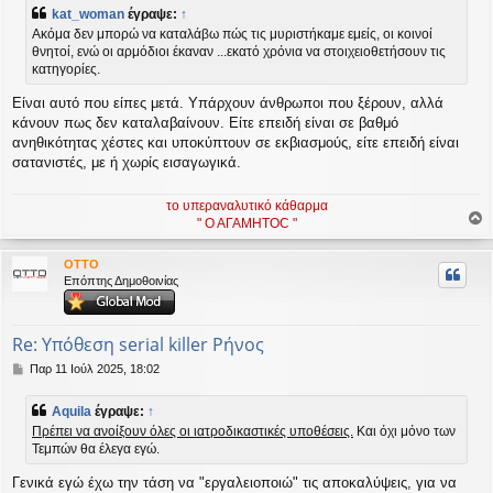
μ
kat_woman
έγραψε:
↑
ο
Ακόμα δεν μπορώ να καταλάβω πώς τις μυριστήκαμε εμείς, οι κοινοί
σ
θνητοί, ενώ οι αρμόδιοι έκαναν ...εκατό χρόνια να στοιχειοθετήσουν τις
ί
κατηγορίες.
ε
υ
Είναι αυτό που είπες μετά. Υπάρχουν άνθρωποι που ξέρουν, αλλά
σ
η
κάνουν πως δεν καταλαβαίνουν. Είτε επειδή είναι σε βαθμό
ανηθικότητας χέστες και υποκύπτουν σε εκβιασμούς, είτε επειδή είναι
σατανιστές, με ή χωρίς εισαγωγικά.
το υπεραναλυτικό κάθαρμα
" Ο ΑΓΑΜΗΤΟC "
ο
ρ
OTTO
υ
Επόπτης Δημοθοινίας
ή
Re: Υπόθεση serial killer Ρήνος
Δ
Παρ 11 Ιούλ 2025, 18:02
η
μ
Aquila
έγραψε:
↑
ο
Πρέπει να ανοίξουν όλες οι ιατροδικαστικές υποθέσεις.
Και όχι μόνο των
σ
Τεμπών θα έλεγα εγώ.
ί
ε
Γενικά εγώ έχω την τάση να "εργαλειοποιώ" τις αποκαλύψεις, για να
υ