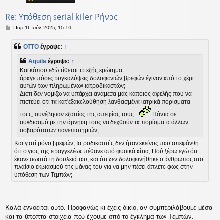
Re: Υπόθεση serial killer Ρήνος
Δ
Παρ 11 Ιούλ 2025, 15:16
η
μ
OTTO
έγραψε:
↑
ο
σ
Aquila
έγραψε:
↑
ί
Και κάπου εδώ τίθεται το εξής ερώτημα:
ε
άραγε πόσες συγκαλύψεις δολοφονιών βρεφών έγιναν από το χέρι
υ
αυτών των πληρωμένων ιατροδικαστών;
σ
η
Διότι δεν νομίζω να υπάρχει ανάμεσα μας κάποιος αφελής που να
πιστεύει ότι τα κατ'εξακολούθηση λανθασμένα ιατρικά πορίσματα
τους, συνέβησαν εξαιτίας της απειρίας τους...
Πάντα σε
συνδιασμό με την άρνηση τους να δεχθούν τα πορίσματα άλλων
σοβαρότατων πανεπιστημιών;
Και γιατί μόνο βρεφών; Ιατροδικαστής δεν ήταν εκείνος που απεφάνθη
ότι ο γιος της εισαγγελέως πέθανε από φυσικά αίτια; Πού ξέρω εγώ ότι
έκανε σωστά τη δουλειά του, και ότι δεν δολοφονήθηκε ο άνθρωπος στο
πλαίσιο εκβιασμού της μάνας του για να μην πέσει άπλετο φως στην
υπόθεση των Τεμπών;
Καλά εννοείται αυτό. Προφανώς κι έχεις δίκιο, αν συμπεριλάβουμε μέσα
και τα ύποπτα στοιχεία που έχουμε από το έγκλημα των Τεμπών.