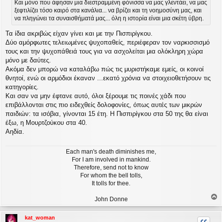
Και μόνο που άφησαν μια διεστραμμένη φόνισσα να μας γλεντάει, να μας
σ
ξεφτιλίζει τόσο καιρό στα κανάλια... να βρίζει και τη νοημοσύνη μας, και
ί
να πληγώνει τα συναισθήματά μας... όλη η ιστορία είναι μια σκέτη ύβρη.
ε
υ
Τα ίδια ακριβώς είχαν γίνει και με την Πισπιρίγκου.
σ
η
Δύο αμόρφωτες τελειωμένες ψυχοπαθείς, περιέφεραν τον ναρκισσισμό
τους και την ψυχοπάθειά τους για να ασχολείται μια ολόκληρη χώρα
μόνο με δαύτες.
Ακόμα δεν μπορώ να καταλάβω πώς τις μυριστήκαμε εμείς, οι κοινοί
θνητοί, ενώ οι αρμόδιοι έκαναν ...εκατό χρόνια να στοιχειοθετήσουν τις
κατηγορίες.
Και σαν να μην έφτανε αυτό, όλοι ξέρουμε τις ποινές χάδι που
επιβάλλονται στις πιο ειδεχθείς δολοφονίες, όπως αυτές των μικρών
παιδιών: τα ισόβια, γίνονται 15 έτη. Η Πισπιρίγκου στα 50 της θα είναι
έξω, η Μουρτζούκου στα 40.
Αηδία.
Each man's death diminishes me,
For I am involved in mankind.
Therefore, send not to know
For whom the bell tolls,
It tolls for thee.
John Donne
ο
ρ
kat_woman
υ