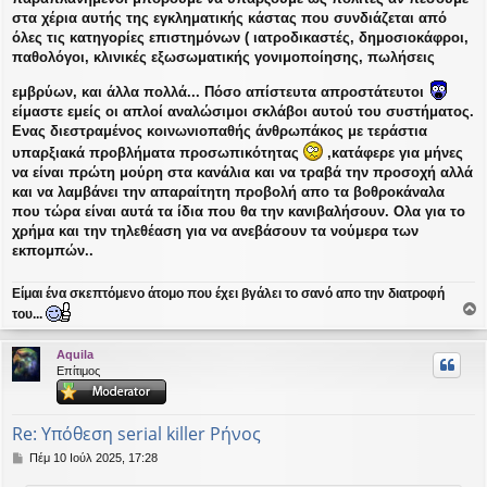
στα χέρια αυτής της εγκληματικής κάστας που συνδιάζεται από
όλες τις κατηγορίες επιστημόνων ( ιατροδικαστές, δημοσιοκάφροι,
παθολόγοι, κλινικές εξωσωματικής γονιμοποίησης, πωλήσεις
εμβρύων, και άλλα πολλά... Πόσο απίστευτα απροστάτευτοι
είμαστε εμείς οι απλοί αναλώσιμοι σκλάβοι αυτού του συστήματος.
Ενας διεστραμένος κοινωνιοπαθής άνθρωπάκος με τεράστια
υπαρξιακά προβλήματα προσωπικότητας
,κατάφερε για μήνες
να είναι πρώτη μούρη στα κανάλια και να τραβά την προσοχή αλλά
και να λαμβάνει την απαραίτητη προβολή απο τα βοθροκάναλα
που τώρα είναι αυτά τα ίδια που θα την κανιβαλήσουν. Ολα για το
χρήμα και την τηλεθέαση για να ανεβάσουν τα νούμερα των
εκπομπών..
Είμαι ένα σκεπτόμενο άτομο που έχει βγάλει το σανό απο την διατροφή
του...
ο
ρ
Aquila
υ
Επίτιμος
ή
Re: Υπόθεση serial killer Ρήνος
Δ
Πέμ 10 Ιούλ 2025, 17:28
η