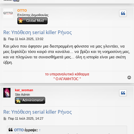
ο
ρ
OTTO
υ
Επόπτης Δημοθοινίας
ή
Re: Υπόθεση serial killer Ρήνος
Δ
Παρ 11 Ιούλ 2025, 13:02
η
Και μόνο που άφησαν μια διεστραμμένη φόνισσα να μας γλεντάει, να
μ
μας ξεφτιλίζει τόσο καιρό στα κανάλια... να βρίζει και τη νοημοσύνη μας,
ο
σ
και να πληγώνει τα συναισθήματά μας... όλη η ιστορία είναι μια σκέτη
ί
ύβρη.
ε
υ
το υπεραναλυτικό κάθαρμα
σ
" Ο ΑΓΑΜΗΤΟC "
η
ο
ρ
kat_woman
υ
Site Admin
ή
Re: Υπόθεση serial killer Ρήνος
Δ
Παρ 11 Ιούλ 2025, 14:27
η
μ
OTTO
έγραψε:
↑
ο