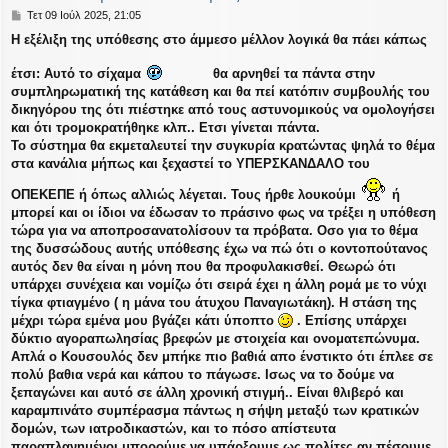
Δ
Τετ 09 Ιούλ 2025, 21:05
η
H εξέλιξη της υπόθεσης στο άμμεσο μέλλον λογικά θα πάει κάπως
μ
ο
έτσι: Αυτό το σίχαμα
θα αρνηθεί τα πάντα στην
σ
ί
συμπληρωματική της κατάθεση και θα πεί κατόπιν συμβουλής του
ε
δικηγόρου της ότι πιέστηκε από τους αστυνομικούς να ομολογήσει
υ
και ότι τρομοκρατήθηκε κλπ.. Ετσι γίνεται πάντα.
σ
Το σύστημα θα εκμεταλευτεί την συγκυρία κρατώντας ψηλά το θέμα
η
στα κανάλια μήπως και ξεχαστεί το ΥΠΕΡΣΚΑΝΔΑΛΟ του
ΟΠΕΚΕΠΕ ή όπως αλλιώς λέγεται. Τους ήρθε λουκούμι
ή
μπορεί και οι ίδιοι να έδωσαν το πράσινο φως να τρέξει η υπόθεση
τώρα για να αποπροσανατολίσουν τα πρόβατα. Οσο για το θέμα
της δυσσώδους αυτής υπόθεσης έχω να πώ ότι ο κοντοπούτανος
αυτός δεν θα είναι η μόνη που θα προφυλακισθεί. Θεωρώ ότι
υπάρχει συνέχεια και νομίζω ότι σειρά έχει η άλλη ρομά με το νύχι
τίγκα φτιαγμένο ( η μάνα του άτυχου Παναγιωτάκη). Η στάση της
μέχρι τώρα εμένα μου βγάζει κάτι ύποπτο
. Επίσης υπάρχει
δύκτιο αγοραπωλησίας βρεφών με στοιχεία και ονοματεπώνυμα.
Απλά ο Κουσουλός δεν μπήκε πιο βαθιά απο ένστικτο ότι έπλεε σε
πολύ βαθια νερά και κάπου το πάγωσε. Ισως να το δούμε να
ξεπαγώνει και αυτό σε άλλη χρονική στιγμή.. Είναι θλιβερό και
καραμπινάτο συμπέρασμα πάντως η σήψη μεταξύ των κρατικών
δομών, των ιατροδικαστών, και το πόσο απίστευτα
παραπλανημένοι μπορούμε να υπάρξουμε ως πολίτες αν πέσουμε