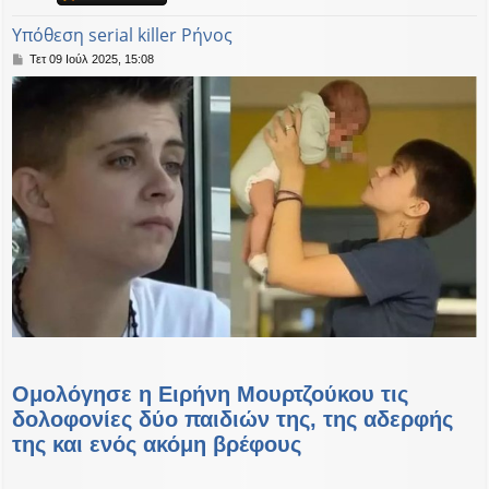
η
εις
Υπόθεση serial killer Ρήνος
Δ
Τετ 09 Ιούλ 2025, 15:08
η
μ
ο
σ
ί
ε
υ
σ
η
Ομολόγησε η Ειρήνη Μουρτζούκου τις
δολοφονίες δύο παιδιών της, της αδερφής
της και ενός ακόμη βρέφους