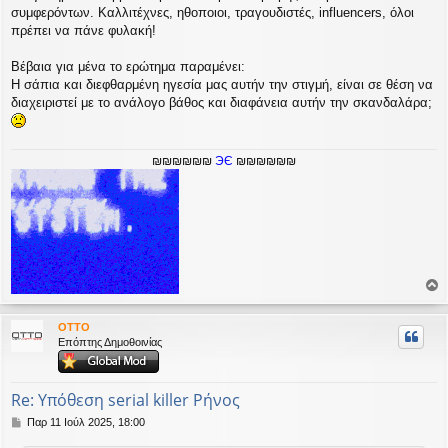
συμφερόντων. Καλλιτέχνες, ηθοποιοι, τραγουδιστές, influencers, όλοι
πρέπει να πάνε φυλακή!
Βέβαια για μένα το ερώτημα παραμένει:
Η σάπια και διεφθαρμένη ηγεσία μας αυτήν την στιγμή, είναι σε θέση να
διαχειριστεί με το ανάλογο βάθος και διαφάνεια αυτήν την σκανδαλάρα;
₪₪₪₪₪₪
ЭЄ
₪₪₪₪₪₪
ο
ρ
OTTO
υ
Επόπτης Δημοθοινίας
ή
Re: Υπόθεση serial killer Ρήνος
Δ
Παρ 11 Ιούλ 2025, 18:00
η