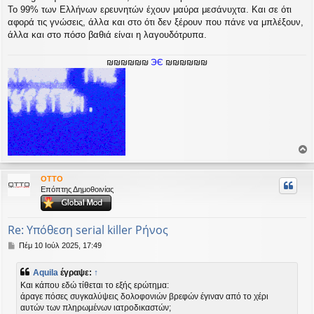
Το 99% των Ελλήνων ερευνητών έχουν μαύρα μεσάνυχτα. Και σε ότι
αφορά τις γνώσεις, άλλα και στο ότι δεν ξέρουν που πάνε να μπλέξουν,
άλλα και στο πόσο βαθιά είναι η λαγουδότρυπα.
₪₪₪₪₪₪
ЭЄ
₪₪₪₪₪₪
ο
ρ
OTTO
υ
Επόπτης Δημοθοινίας
ή
Re: Υπόθεση serial killer Ρήνος
Δ
Πέμ 10 Ιούλ 2025, 17:49
η
μ
Aquila
έγραψε:
↑
ο
Και κάπου εδώ τίθεται το εξής ερώτημα:
σ
άραγε πόσες συγκαλύψεις δολοφονιών βρεφών έγιναν από το χέρι
ί
αυτών των πληρωμένων ιατροδικαστών;
ε