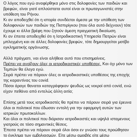
Ο λόγος που εγώ αναφέρθηκα μόνο στις δολοφονίες των παιδιών και
βρεφών, είναι γιατί απλούστατα αυτοί είναι οι πρωταγωνιστές στην
υπόθεση του Ρήνου.
Κι αν αποδειχθεί ότι η ιστορία συνδέεται άμεσα με την υπόθεση των
δολοφονιών των παιδιών της Πισπιρίγκου (που όλα αυτό δείχνουν) τότε
έχουμε κι άλλα βρέφη που ζητούν άμεση πραγματική δικαίωση.
Κι αν έπειτα αποδειχθεί ότι η Ιατροδικαστική Υπηρεσία Πατρών είναι
μπλεγμένη και σε άλλες δολοφονίες βρεφών, τότε δημιουργείται μοτίβο
εγκληματικής οργάνωσης.
Αλλά πράγματι, ναι είναι αλήθεια αυτό που επισημαίνεις.
Πρέπει να ανοίξουν όλες οι ιατροδικαστικές υποθέσεις.
Και όχι μόνο των
Τεμπών θα έλεγα εγώ.
Σειρά πρέπει να πάρουν όλες οι ιατροδικαστικές υποθέσεις της εποχής
της καραντίνας του covid.
Πόσοι άραγε θανατοι καταγράφηκαν ψευδώς ως νεκροί από covid, ενώ
είχαν πεθάνει από εντελώς άλλη αιτία;
Επίσης μετά τους ιατροδικαστές θα πρέπει να πάρουν σειρά για έρευνα
όλοι οι πολιτικοί που έδωσαν εντολή για την εφαρμογή αυτών των
ιατρικών πρωτοκολλων.
Και όλοι οι πολιτικοί που διόρισαν ιατροδικαστές και υψηλά ισταμενους
γιατρούς σε τόσο σημαντικές θέσεις.
Έπειτα πρέπει να πάρουν σειρά όλοι όσοι εν γνώσει τους προώθησαν
το έγκλημα των εμβολιασμών. Είτε μέσω αμοιβής είτε μέσω