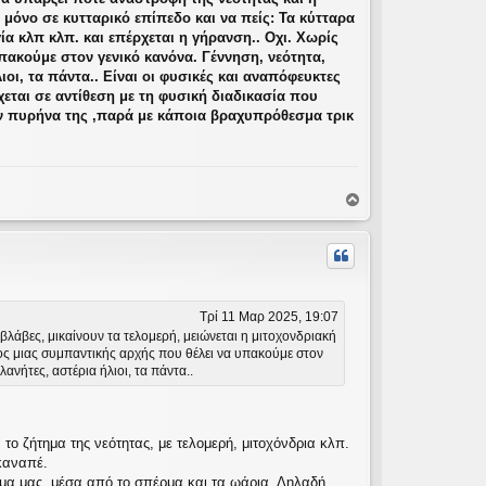
 μόνο σε κυτταρικό επίπεδο και να πείς: Τα κύτταρα
α κλπ κλπ. και επέρχεται η γήρανση.. Οχι. Χωρίς
ακούμε στον γενικό κανόνα. Γέννηση, νεότητα,
οι, τα πάντα.. Είναι οι φυσικές και αναπόφευκτες
χεται σε αντίθεση με τη φυσική διαδικασία που
ον πυρήνα της ,παρά με κάποια βραχυπρόθεσμα τρικ
Κ
ο
ρ
υ
φ
ή
Τρί 11 Μαρ 2025, 19:07
βλάβες, μικαίνουν τα τελομερή, μειώνεται η μιτοχονδριακή
ρος μιας συμπαντικής αρχής που θέλει να υπακούμε στον
νήτες, αστέρια ήλιοι, τα πάντα..
το ζήτημα της νεότητας, με τελομερή, μιτοχόνδρια κλπ.
καναπέ.
ώμα μας, μέσα από το σπέρμα και τα ωάρια. Δηλαδή