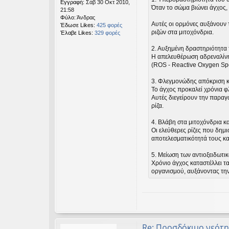
Εγγραφή:
Σάβ 30 Οκτ 2010,
Όταν το σώμα βιώνει άγχος,
21:58
Φύλο:
Άνδρας
Αυτές οι ορμόνες αυξάνουν
Έδωσε Likes:
425 φορές
ριζών στα μιτοχόνδρια.
Έλαβε Likes:
329 φορές
2. Αυξημένη δραστηριότητα
Η απελευθέρωση αδρεναλίνη
(ROS - Reactive Oxygen Spe
3. Φλεγμονώδης απόκριση κ
Το άγχος προκαλεί χρόνια 
Αυτές διεγείρουν την παραγω
ρίζα.
4. Βλάβη στα μιτοχόνδρια κ
Οι ελεύθερες ρίζες που δημ
αποτελεσματικότητά τους κ
5. Μείωση των αντιοξειδωτ
Χρόνιο άγχος καταστέλλει τ
οργανισμού, αυξάνοντας την
Re: Προσδόκιμο νεότη