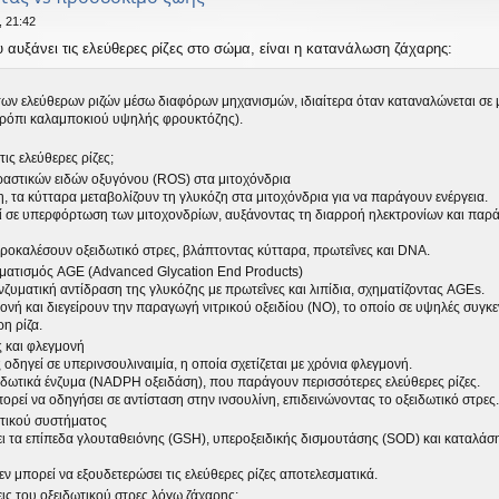
 21:42
αυξάνει τις ελεύθερες ρίζες στο σώμα, είναι η κατανάλωση ζάχαρης:
ων ελεύθερων ριζών μέσω διαφόρων μηχανισμών, ιδιαίτερα όταν καταναλώνεται σε 
σιρόπι καλαμποκιού υψηλής φρουκτόζης).
ις ελεύθερες ρίζες;
στικών ειδών οξυγόνου (ROS) στα μιτοχόνδρια
 τα κύτταρα μεταβολίζουν τη γλυκόζη στα μιτοχόνδρια για να παράγουν ενέργεια.
 σε υπερφόρτωση των μιτοχονδρίων, αυξάνοντας τη διαρροή ηλεκτρονίων και παρά
ροκαλέσουν οξειδωτικό στρες, βλάπτοντας κύτταρα, πρωτεΐνες και DNA.
ματισμός AGE (Advanced Glycation End Products)
νζυματική αντίδραση της γλυκόζης με πρωτεΐνες και λιπίδια, σχηματίζοντας AGEs.
νή και διεγείρουν την παραγωγή νιτρικού οξειδίου (NO), το οποίο σε υψηλές συγκ
η ρίζα.
 και φλεγμονή
δηγεί σε υπερινσουλιναιμία, η οποία σχετίζεται με χρόνια φλεγμονή.
ιδωτικά ένζυμα (NADPH οξειδάση), που παράγουν περισσότερες ελεύθερες ρίζες.
ρεί να οδηγήσει σε αντίσταση στην ινσουλίνη, επιδεινώνοντας το οξειδωτικό στρες.
τικού συστήματος
ι τα επίπεδα γλουταθειόνης (GSH), υπεροξειδικής δισμουτάσης (SOD) και καταλάσης 
εν μπορεί να εξουδετερώσει τις ελεύθερες ρίζες αποτελεσματικά.
εις του οξειδωτικού στρες λόγω ζάχαρης;