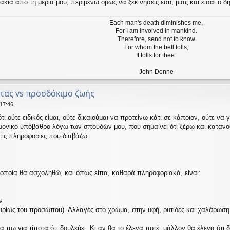
α από τη μεριά μου, περιμένω όμως να ξεκινήσεις εσύ, μιας και είσαι ο δ
Each man's death diminishes me,
For I am involved in mankind.
Therefore, send not to know
For whom the bell tolls,
It tolls for thee.
John Donne
τας vs προσδόκιμο ζωής
 17:46
τι ούτε ειδικός είμαι, ούτε δικαιούμαι να προτείνω κάτι σε κάποιον, ούτε ν
ημονικό υπόβαθρο λόγω των σπουδών μου, που σημαίνει ότι ξέρω και κατανο
τις πληροφορίες που διαβάζω.
 οποία θα ασχοληθώ, και όπως είπα, καθαρά πληροφοριακά, είναι:
ν
κυρίως του προσώπου). Αλλαγές στο χρώμα, στην υφή, ρυτίδες και χαλάρωση
α πω για τίποτα ότι δουλεύει. Κι αν θα το έλεγα ποτέ, μάλλον θα έλεγα ότι 