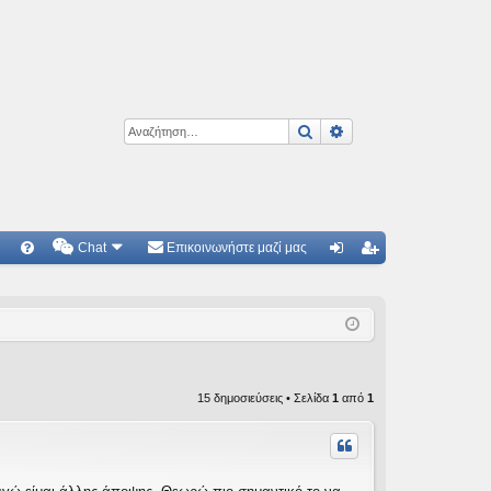
Αναζήτηση
Ειδική αναζήτηση
Chat
Επικοινωνήστε μαζί μας
Γ
Συ
ύν
γγ
χν
δε
ρα
ές
ση
φ
ερ
ή
15 δημοσιεύσεις • Σελίδα
1
από
1
ωτ
ήσ
εις