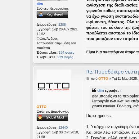
dim
σ
ανάσχεση της διαδικασίας 
Σούπερ Ιδεογραφίτης
ί
γερνούν καθώς συσσωρεύουν
ε
να έχω γνώση ενστικτωδώς
υ
ωρίμανση, θάνατος. Ολο το
σ
Δημοσιεύσεις:
1208
φάσεις του κύκλου της ζωή
η
Εγγραφή:
Σάβ 28 Αύγ 2021,
προβλέπει αυστηρά το ίδι
12:52
που μοιάζουν σαν τσιρότα 
Φύλο:
Άνδρας
Τοποθεσία:
στην μέση του
πουθενά..
Είμαι ένα σκεπτόμενο άτομο πο
Έδωσε Likes:
184 φορές
Έλαβε Likes:
239 φορές
Re: Προσδόκιμο νεότη
Δ
από
OTTO
»
Τρί 11 Μαρ 2025,
η
μ
dim
έγραψε:
↑
ο
Δεν μπορείς να το περιορίσε
σ
λειτουργία κλπ κλπ. και επ
ί
γενικό κανόνα. Γέννηση, νεό
ε
OTTO
υ
Επόπτης Δημοθοινίας
Παρατηρήσεις:
σ
η
1. Υπάρχουν συγκεκριμένα κα
Δημοσιεύσεις:
12440
Και όταν λέω εστιάζουν, εν
Εγγραφή:
Σάβ 30 Οκτ 2010,
21:58
2. Γερνάμε, αλλά κατά έναν