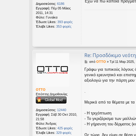
Έχω να πω κάποια πραγματάκι
Δημοσιεύσεις:
6186
Εγγραφή:
Πέμ 05 Μάιος
2011, 14:31
Φύλο:
Γυναίκα
Έδωσε Likes:
393 φορές
Έλαβε Likes:
353 φορές
Re: Προσδόκιμο νεότη
Δ
από
OTTO
»
Τρί 11 Μαρ 2025,
η
Γράφω για τυπικούς λόγους ό
μ
γενικό ερευνητικό και επιστ
ο
σ
αξιολογώ για την πάρτη μου 
ί
ε
OTTO
.
υ
Επόπτης Δημοθοινίας
σ
Μερικά από τα θέματα με τα
η
Δημοσιεύσεις:
12440
- Η τριχόπτωση
Εγγραφή:
Σάβ 30 Οκτ 2010,
- Το γκριζάρισμα των μαλλιώ
21:58
Φύλο:
Άνδρας
- Η γήρανση του δέρματος (
Έδωσε Likes:
425 φορές
Έλαβε Likes:
329 φορές
Ως τώρα, δεν είμαι σε θέση ν