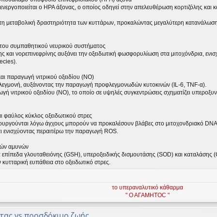
 ενεργοποιείται ο HPA άξονας, ο οποίος οδηγεί στην απελευθέρωση κορτιζόλης και κ
 τη μεταβολική δραστηριότητα των κυττάρων, προκαλώντας μεγαλύτερη κατανάλω
 του συμπαθητικού νευρικού συστήματος
ς και νορεπινεφρίνης αυξάνει την οξειδωτική φωσφορυλίωση στα μιτοχόνδρια, ενι
cies).
αι παραγωγή νιτρικού οξειδίου (NO)
φλεγμονή, αυξάνοντας την παραγωγή προφλεγμονωδών κυτοκινών (IL-6, TNF-α).
γή νιτρικού οξειδίου (NO), το οποίο σε υψηλές συγκεντρώσεις σχηματίζει υπεροξυν
αι φαύλος κύκλος οξειδωτικού στρες
ιουργούνται λόγω άγχους μπορούν να προκαλέσουν βλάβες στο μιτοχονδριακό DNA κ
αι ενισχύοντας περαιτέρω την παραγωγή ROS.
ικών αμυνών
α επίπεδα γλουταθειόνης (GSH), υπεροξειδικής δισμουτάσης (SOD) και καταλάσης (
 κυτταρική ευπάθεια στο οξειδωτικό στρες.
το υπεραναλυτικό κάθαρμα
" Ο ΑΓΑΜΗΤΟC "
τας vs προσδόκιμο ζωής