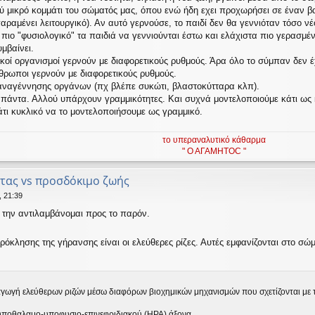
ύ μικρό κομμάτι του σώματός μας, όπου ενώ ήδη εχει προχωρήσει σε έναν β
αραμένει λειτουργικό). Αν αυτό γερνούσε, το παιδί δεν θα γεννιόταν τόσο νέ
ιο "φυσιολογικό" τα παιδιά να γεννιούνται έστω και ελάχιστα πιο γερασμέν
μβαίνει.
ικοί οργανισμοί γερνούν με διαφορετικούς ρυθμούς. Άρα όλο το σύμπαν δεν έχ
νθρωποι γερνούν με διαφορετικούς ρυθμούς.
ς αναγέννησης οργάνων (πχ βλέπε συκώτι, βλαστοκύτταρα κλπ).
πάντα. Αλλού υπάρχουν γραμμικότητες. Και συχνά μοντελοποιούμε κάτι ως κ
τι κυκλικό να το μοντελοποιήσουμε ως γραμμικό.
το υπεραναλυτικό κάθαρμα
" Ο ΑΓΑΜΗΤΟC "
τας vs προσδόκιμο ζωής
 21:39
 την αντιλαμβάνομαι προς το παρόν.
όκλησης της γήρανσης είναι οι ελεύθερες ρίζες. Αυτές εμφανίζονται στο σ
γωγή ελεύθερων ριζών μέσω διαφόρων βιοχημικών μηχανισμών που σχετίζονται με τ
υποθαλαμο-υποφυσιο-επινεφριδιακού (HPA) άξονα