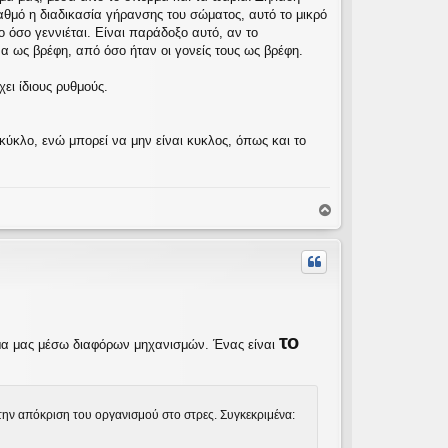
αθμό η διαδικασία γήρανσης του σώματος, αυτό το μικρό
ο όσο γεννιέται. Είναι παράδοξο αυτό, αν το
α ως βρέφη, από όσο ήταν οι γονείς τους ως βρέφη.
ει ίδιους ρυθμούς.
ύκλο, ενώ μπορεί να μην είναι κυκλος, όπως και το
Κ
ο
ρ
υ
φ
ή
το
ώμα μας μέσω διαφόρων μηχανισμών. Ένας είναι
ην απόκριση του οργανισμού στο στρες. Συγκεκριμένα: