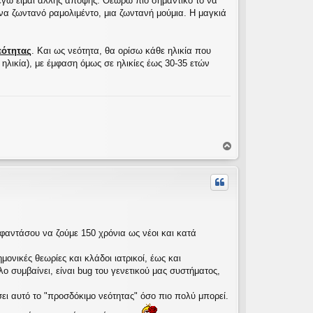
 εγώ είμαι άλλης άποψης. Θεωρώ πιο σημαντικό το να
ένα ζωντανό ραμολιμέντο, μια ζωντανή μούμια. Η μαγκιά
εότητας
. Και ως νεότητα, θα ορίσω κάθε ηλικία που
 ηλικία), με έμφαση όμως σε ηλικίες έως 30-35 ετών
Κ
ο
ρ
υ
φ
ή
φαντάσου να ζούμε 150 χρόνια ως νέοι και κατά
νικές θεωρίες και κλάδοι ιατρικοί, έως και
λο συμβαίνει, είναι bug του γενετικού μας συστήματος,
σει αυτό το "προσδόκιμο νεότητας" όσο πιο πολύ μπορεί.