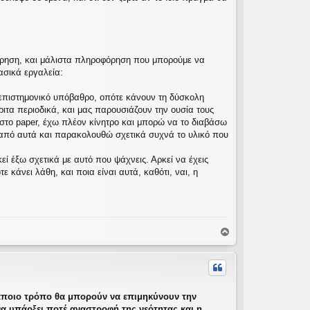
όρηση, και μάλιστα πληροφόρηση που μπορούμε να
βασικά εργαλεία:
επιστημονικό υπόβαθρο, οπότε κάνουν τη δύσκολη
ριτα περιοδικά, και μας παρουσιάζουν την ουσία τους
ε στο paper, έχω πλέον κίνητρο και μπορώ να το διαβάσω
πό αυτά και παρακολουθώ σχετικά συχνά το υλικό που
εί έξω σχετικά με αυτό που ψάχνεις. Αρκεί να έχεις
ε κάνει λάθη, και ποια είναι αυτά, καθότι, ναι, η
Κ
ο
ρ
υ
φ
ή
 κάποιο τρόπο θα μπορούν να επιμηκύνουν την
α υπάρξει ποτέ αναστροφή της νεότητας και η