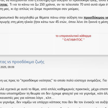
τες να καυχιούνται που η επιστήμη έχει αυξήσει το προσδόκιμο ζωής, αλλά
τητας
. Τι να το κάνω να ζω 150 χρόνια, αν τα τελευταία 70 από αυτά είμαι 
ότη μας, κι όχι απλώς να ζουμε περισσότερο σαν μούμιες.
προσωπικά θα ασχοληθώ με θέματα πάνω στην αύξηση του
προσδόκιμου ν
σαγωγής στη μέση ηλικία (ήτοι κάτω των 45 ετών, όπου λένε ότι ξεκινά η μέση
το υπεραναλυτικό κάθαρμα
" Ο ΑΓΑΜΗΤΟC "
τας vs προσδόκιμο ζωής
 2025, 09:09
 ως προς το "προσδόκιμο νεότητας" το οποίο πολύ εύστοχα ονομάζεις. Για 
 σχετικά με αυτό το θέμα, από απλές καθημερινές πρακτικές, μέχρι επιστημο
που υποστηρίζουν τη θεωρία οτι δεν έχουμε φτιαχτεί για να γερνάμε, κάτι άλ
σκευαστές μας για κάποιο λόγο , κλπ...
που γερνάμε, δεν νομίζω να υπάρχει κάποιος που δεν θα τον ένοιαζε να αυξή