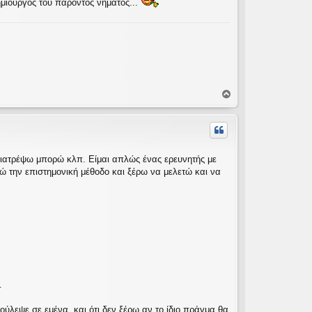
ημιουργός του παρόντος νήματος...
Κ
ο
ρ
υ
φ
ή
α γιατρέψω μπορώ κλπ. Είμαι απλώς ένας ερευνητής με
ώ την επιστημονική μέθοδο και ξέρω να μελετώ και να
.
δούλεψε σε εμένα, και ότι δεν ξέρω αν το ίδιο πράγμα θα