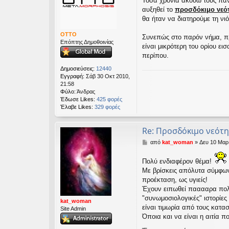
Τόσα χρόνια ακούω τους πάν
μ
εις
αυξηθεί το
προσδόκιμο νεό
ο
σ
θα ήταν να διατηρούμε τη νι
ί
ε
OTTO
Συνεπώς στο παρόν νήμα, 
υ
Επόπτης Δημοθοινίας
είναι μικρότερη του ορίου ει
σ
περίπου.
η
Δημοσιεύσεις:
12440
Εγγραφή:
Σάβ 30 Οκτ 2010,
21:58
Φύλο:
Άνδρας
Έδωσε Likes:
425 φορές
Έλαβε Likes:
329 φορές
Re: Προσδόκιμο νεότη
Δ
από
kat_woman
»
Δευ 10 Μαρ
η
μ
Πολύ ενδιαφέρον θέμα!
ο
Με βρίσκεις απόλυτα σύμφωνη
σ
προέκταση, ως υγιείς!
ί
ε
Έχουν ειπωθεί πααααρα πολλά
υ
"συνωμοσιολογικές" ιστορίες 
kat_woman
σ
είναι τιμωρία από τους κατα
Site Admin
η
Όποια και να είναι η αιτία 