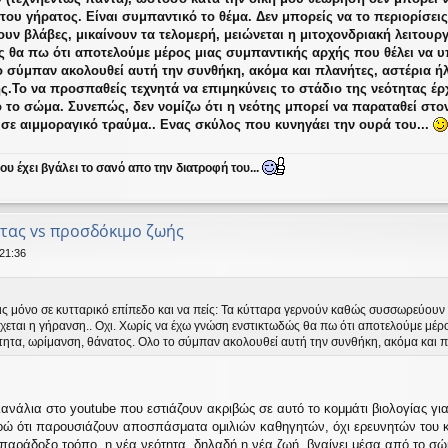
του γήρατος. Είναι συμπαντικό το θέμα. Δεν μπορείς να το περιορίσεις
 βλάβες, μικαίνουν τα τελομερή, μειώνεται η μιτοχονδριακή λειτουργί
 θα πω ότι αποτελούμε μέρος μιας συμπαντικής αρχής που θέλει να υπ
 σύμπαν ακολουθεί αυτή την συνθήκη, ακόμα και πλανήτες, αστέρια ήλι
ς.Το να προσπαθείς τεχνητά να επιμηκύνεις το στάδιο της νεότητας έρ
ο το σώμα. Συνεπώς, δεν νομίζω ότι η νεότης μπορεί να παραταθεί στ
σε αιμμοραγικό τραύμα.. Ενας σκύλος που κυνηγάει την ουρά του...
υ έχει βγάλει το σανό απο την διατροφή του...
τας vs προσδόκιμο ζωής
 21:36
ις μόνο σε κυτταρικό επίπεδο και να πείς: Τα κύτταρα γερνούν καθώς συσσωρεύουν 
έρχεται η γήρανση.. Οχι. Χωρίς να έχω γνώση ενστικτωδώς θα πω ότι αποτελούμε μέ
τητα, ωρίμανση, θάνατος. Ολο το σύμπαν ακολουθεί αυτή την συνθήκη, ακόμα και πλα
νάλια στο youtube που εστιάζουν ακριβώς σε αυτό το κομμάτι βιολογίας για 
νοώ ότι παρουσιάζουν αποσπάσματα ομιλιών καθηγητών, όχι ερευνητών του 
 παράδοξο τρόπο, η νέα νεότητα, δηλαδή η νέα ζωή, βγαίνει μέσα από το σ