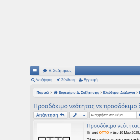
Ιδεογραφήματα
Αυτός ο τόπος φιλοδοξεί να ανοίγει μονοπάτια για τα συναρπαστικά και όμ
Δ. Συζητήσεις
ρή
Αναζήτηση
Σύνδεση
Εγγραφή
γο
Πόρταλ
Ευρετήριο Δ. Συζήτησης
Ελεύθεροι Διάλογοι
ρε
Προσδόκιμο νεότητας vs προσδόκιμο 
ς
Απάντηση
συ
Προσδόκιμο νεότητας
νδ
Δ
από
OTTO
»
Δευ 10 Μαρ 2025,
έσ
η