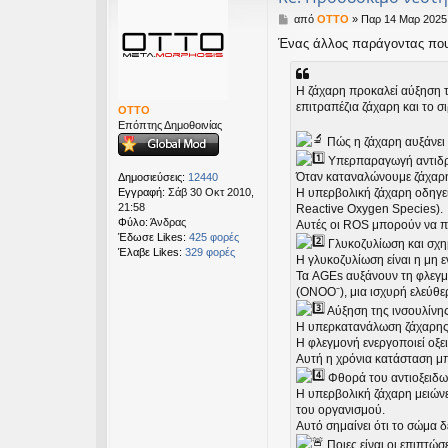
Δ
από
OTTO
»
Παρ 14 Μαρ 2025,
η
Ένας άλλος παράγοντας που 
μ
ο
σ
Η ζάχαρη προκαλεί αύξηση τ
ί
επιτραπέζια ζάχαρη και το 
ε
OTTO
υ
Επόπτης Δημοθοινίας
σ
Πώς η ζάχαρη αυξάνει τ
η
Υπερπαραγωγή αντιδρα
Όταν καταναλώνουμε ζάχαρη,
Δημοσιεύσεις:
12440
Εγγραφή:
Σάβ 30 Οκτ 2010,
Η υπερβολική ζάχαρη οδηγεί
21:58
Reactive Oxygen Species).
Φύλο:
Άνδρας
Αυτές οι ROS μπορούν να π
Έδωσε Likes:
425 φορές
Γλυκοζυλίωση και σχη
Έλαβε Likes:
329 φορές
Η γλυκοζυλίωση είναι η μη ε
Τα AGEs αυξάνουν τη φλεγμο
(ONOO⁻), μια ισχυρή ελεύθερ
Αύξηση της ινσουλίνης
Η υπερκατανάλωση ζάχαρης ο
Η φλεγμονή ενεργοποιεί οξε
Αυτή η χρόνια κατάσταση μπο
Φθορά του αντιοξειδω
Η υπερβολική ζάχαρη μειώνε
του οργανισμού.
Αυτό σημαίνει ότι το σώμα δ
Ποιες είναι οι επιπτώσ