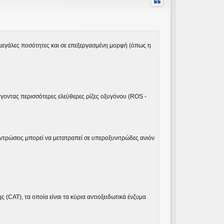
φ
ή
μεγάλες ποσότητες και σε επεξεργασμένη μορφή (όπως η
γοντας περισσότερες ελεύθερες ρίζες οξυγόνου (ROS -
εντρώσεις μπορεί να μετατραπεί σε υπεροξυνιτρώδες ανιόν
(CAT), τα οποία είναι τα κύρια αντιοξειδωτικά ένζυμα