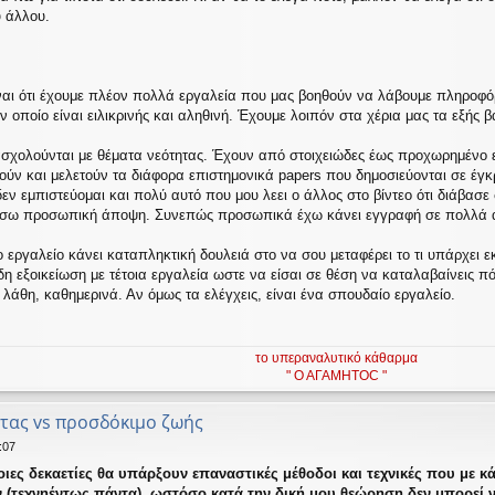
υ άλλου.
ίναι ότι έχουμε πλέον πολλά εργαλεία που μας βοηθούν να λάβουμε πληροφ
 οποίο είναι ειλικρινής και αληθινή. Έχουμε λοιπόν στα χέρια μας τα εξής 
ασχολούνται με θέματα νεότητας. Έχουν από στοιχειώδες έως προχωρημένο 
υνούν και μελετούν τα διάφορα επιστημονικά papers που δημοσιεύονται σε έγκ
 δεν εμπιστεύομαι και πολύ αυτό που μου λεει ο άλλος στο βίντεο ότι διάβασ
τήσω προσωπική άποψη. Συνεπώς προσωπικά έχω κάνει εγγραφή σε πολλά α
 εργαλείο κάνει καταπληκτική δουλειά στο να σου μεταφέρει το τι υπάρχει εκ
ιώδη εξοικείωση με τέτοια εργαλεία ωστε να είσαι σε θέση να καταλαβαίνεις πότ
 λάθη, καθημερινά. Αν όμως τα ελέγχεις, είναι ένα σπουδαίο εργαλείο.
το υπεραναλυτικό κάθαρμα
" Ο ΑΓΑΜΗΤΟC "
τας vs προσδόκιμο ζωής
:07
οιες δεκαετίες θα υπάρξουν επαναστικές μέθοδοι και τεχνικές που με
 (τεχνηέντως πάντα), ωστόσο κατά την δική μου θεώρηση δεν μπορεί ν