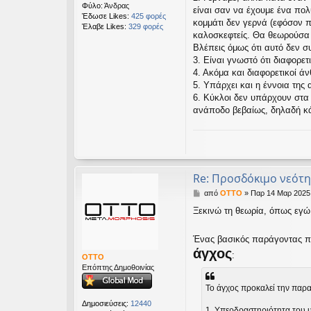
Φύλο:
Άνδρας
είναι σαν να έχουμε ένα πολ
Έδωσε Likes:
425 φορές
κομμάτι δεν γερνά (εφόσον π
Έλαβε Likes:
329 φορές
καλοσκεφτείς. Θα θεωρούσα π
Βλέπεις όμως ότι αυτό δεν συ
3. Είναι γνωστό ότι διαφορετ
4. Ακόμα και διαφορετικοί ά
5. Υπάρχει και η έννοια τη
6. Κύκλοι δεν υπάρχουν στα 
ανάποδο βεβαίως, δηλαδή κά
Re: Προσδόκιμο νεότη
Δ
από
OTTO
»
Παρ 14 Μαρ 2025,
η
Ξεκινώ τη θεωρία, όπως εγώ
μ
ο
σ
Ένας βασικός παράγοντας πρ
ί
άγχος
:
ε
OTTO
υ
Επόπτης Δημοθοινίας
σ
η
Το άγχος προκαλεί την παρα
Δημοσιεύσεις:
12440
1. Υπερδραστηριότητα του 