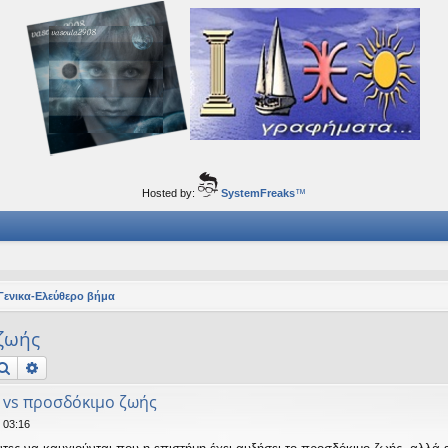
ορφα ταξίδια του νού...
Hosted by:
SystemFreaks
™
Γενικα-Ελεύθερο βήμα
ζωής
Αναζήτηση
Ειδική αναζήτηση
 vs προσδόκιμο ζωής
 03:16