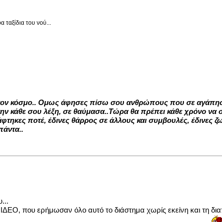
 ταξίδια του νού...
τον κόσμο.. Ομως άφησες πίσω σου ανθρώπους που σε αγάπησαν
την κάθε σου λέξη, σε θαύμασα..Τώρα θα πρέπει κάθε χρόνο να
τηκες ποτέ, έδινες θάρρος σε άλλους και συμβουλές, έδινες ζω
πάντα..
...
 ΙΔΕΟ, που ερήμωσαν όλο αυτό το διάστημα χωρίς εκείνη και τη δι