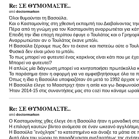
Re: ΣΕ ΘΥΜΟΜΑΣΤΕ..
από
doctormarkon
Όλοι θυμούνται τη Βασούλα.
Και ο Κασταμονίτης στη χθεσινή εκπομπή του Διαβαίνοντας τη
Πέρα από τη γνώμη για τον Κασταμονίτη αναρρωτιέται για κά
Επειδή την ίδια εποχή περίπου έφυγε ο Τουλάτος και ο Γρηγορί
Αναρρωτιώταν αν ο Τουλάτος έκανε μπόλι.
Η Βασούλα ξέρουμε πως δεν το έκανε και πιστεύω ούτε ο Τουλ
Φυσικά δεν είναι μόνο το μπόλι.
Το πως μπορεί να φυτευτεί ένας καρκίνος είναι κάτι που με έ
Μπορεί να φυτευτεί?
Η απλώς μία διάγνωση μπορεί να κινητοποιήσει πρωτόκολλα κα
Τα παράσημα ήταν η αφορμή για να αμφισβητήσουμε όλα τα 
Όπως η ίδια η Βασούλα υποψιαζόταν ότι μετά το 1992 άρχισε 
Η Βασούλα έλεγε το Μααστριχτ ήταν η αιτία και γω διαφωνούσα
Ήταν 2014-15 στις συναντήσεις μας στο cozi που κάναμε ωραίε
Re: ΣΕ ΘΥΜΟΜΑΣΤΕ..
από
doctormarkon
Ο Κασταμονίτης χθες έλεγε ότι η Βασούλα ήταν η μοναδική στο
Η επιλογή καυτών βίντεο ανάμεσα σε έναν ωκεανό αγγλό/αμερι
Η Βασούλα "ενόχλησε" το κατεστημένο και άνοιξε τα μάτια σε
Αυτό όλοι του χώρου το παραδέχονται ανεξαρτήτως της σχέσει