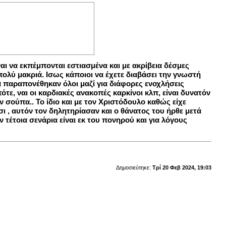
ναι να εκπέμπονται εστιασμένα και με ακρίβεια δέσμες
λύ μακριά. Ισως κάποιοι να έχετε διαβάσει την γνωστή
 παραπονέθηκαν όλοι μαζί για διάφορες ενοχλήσεις
πότε, ναι οι καρδιακές ανακοπές καρκίνοι κλπ, είναι δυνατόν
 σούπα.. Το ίδιο και με τον Χριστόδουλο καθώς είχε
σι , αυτόν τον δηλητηρίασαν και ο θάνατος του ήρθε μετά
τέτοια σενάρια είναι εκ του πονηρού και για λόγους
Δημοσιεύτηκε:
Τρί 20 Φεβ 2024, 19:03