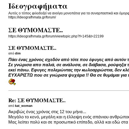
Ιδεογραφήματα
Αυτός ο τόπος φιλοδοξεί να ανοίγει μονοπάτια για τα συναρπαστικά και όμορφα
https://ideografhmata.gr/forum/
ΣΕ ΘΥΜΟΜΑΣΤΕ..
https://ideografhmata.gr/forum/viewtopic.php?f=145&t=22199
ΣΕ ΘΥΜΟΜΑΣΤΕ..
από
dim
Πάει ένας χρόνος σχεδόν από τότε που έφυγες από αυτόν 
Σε γνώρισα απο παλιά, σε ανάλυσα, σε διάβασα, ρούφηξα 
εκεί πάνω. Εφυγες πολεμώντας την κωλοαρρώστια, δεν κλάφ
ΕΥΧΑΡΙΣΤΩ που σε γνώρισα ψυχάρα !! Θα σε θυμάμαι για 
Re: ΣΕ ΘΥΜΟΜΑΣΤΕ..
από
kat_woman
Ακριβώς ένας χρόνος στις 12 του μήνα...
Μεγάλο το κενό, μεγάλη και η έλλειψη ενός σπάνιου ανθρώπου
Μας λείπει πολύ και σε προσωπικό επίπεδο, αλλά και εδώ στα