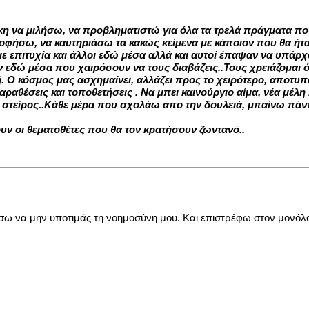
κη να μιλήσω, να προβληματιστώ για όλα τα τρελά πράγματα πο
φήσω, να καυτηριάσω τα κακώς κείμενα με κάποιον που θα ήταν έ
με επιτυχία και άλλοι εδώ μέσα αλλά και αυτοί έπαψαν να υπάρ
ν εδώ μέσα που χαιρόσουν να τους διαβάζεις..Τους χρειάζομαι 
ή. Ο κόσμος μας ασχημαίνει, αλλάζει προς το χειρότερο, αποτ
αθέσεις και τοποθετήσεις . Να μπει καινούργιο αίμα, νέα μέλη 
, στείρος..Κάθε μέρα που σχολάω απο την δουλειά, μπαίνω πάντα
ν οι θεματοθέτες που θα τον κρατήσουν ζωντανό..
ίσω να μην υποτιμάς τη νοημοσύνη μου. Και επιστρέφω στον μονόλ