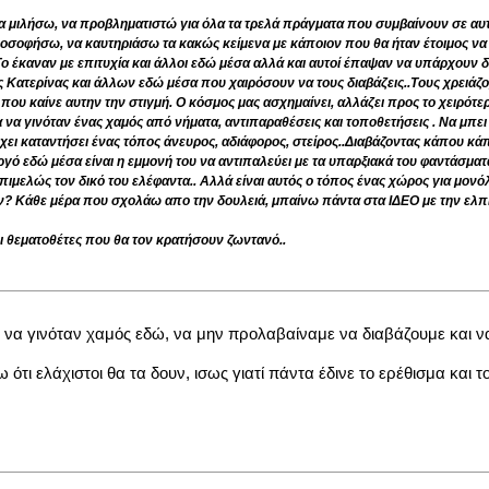
α μιλήσω, να προβληματιστώ για όλα τα τρελά πράγματα που συμβαίνουν σε αυ
οσοφήσω, να καυτηριάσω τα κακώς κείμενα με κάποιον που θα ήταν έτοιμος να σ
Το έκαναν με επιτυχία και άλλοι εδώ μέσα αλλά και αυτοί έπαψαν να υπάρχουν 
 Κατερίνας και άλλων εδώ μέσα που χαιρόσουν να τους διαβάζεις..Τους χρειάζο
που καίνε αυτην την στιγμή. Ο κόσμος μας ασχημαίνει, αλλάζει προς το χειρότ
 γινόταν ένας χαμός από νήματα, αντιπαραθέσεις και τοποθετήσεις . Να μπει κ
 έχει καταντήσει ένας τόπος άνευρος, αδιάφορος, στείρος..Διαβάζοντας κάπου κά
ό εδώ μέσα είναι η εμμονή του να αντιπαλεύει με τα υπαρξιακά του φαντάσματα
ιμελώς τον δικό του ελέφαντα.. Αλλά είναι αυτός ο τόπος ένας χώρος για μονόλ
? Κάθε μέρα που σχολάω απο την δουλειά, μπαίνω πάντα στα ΙΔΕΟ με την ελπίδ
 θεματοθέτες που θα τον κρατήσουν ζωντανό..
 να γινόταν χαμός εδώ, να μην προλαβαίναμε να διαβάζουμε και ν
ότι ελάχιστοι θα τα δουν, ισως γιατί πάντα έδινε το ερέθισμα και τ