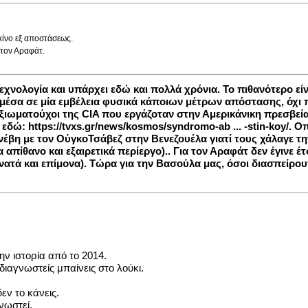
κίνο εξ αποστάσεως.
 τον Αραφάτ.
τεχνολογία και υπάρχει εδώ και πολλά χρόνια. Το πιθανότερο εί
έσα σε μία εμβέλεια φυσικά κάποιων μέτρων απόστασης, όχι πο
ξιωματούχοι της CIA που εργάζοταν στην Αμερικάνικη πρεσβεία
 εδώ:
https://tvxs.gr/news/kosmos/syndromo-ab ... -stin-koy/
. Ο
έβη με τον ΟύγκοΤσάβεζ στην Βενεζουέλα γιατί τους χάλαγε την
απίθανο και εξαιρετικά περίεργο).. Για τον Αραφάτ δεν έγινε έτ
τά και επίμονα). Τώρα για την Βασούλα μας, όσοι διασπείρουν 
ην ιστορία από το 2014.
αγνωστείς μπαίνεις στο λούκι.
εν το κάνεις.
γνωστεί.