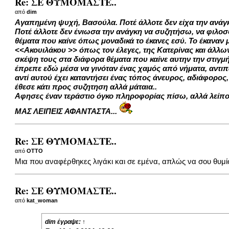
Re: ΣΕ ΘΥΜΟΜΑΣΤΕ..
από
dim
Αγαπημένη ψυχή, Βασούλα. Ποτέ άλλοτε δεν είχα την ανάγ
Ποτέ άλλοτε δεν ένιωσα την ανάγκη να συζητήσω, να φιλοσο
θέματα που καίνε όπως μοναδικά το έκανες εσύ. Το έκαναν 
<<Ακουιλάκου >> όπως τον έλεγες, της Κατερίνας και άλλω
σκέψη τους στα διάφορα θέματα που καίνε αυτην την στιγμ
έπρεπε εδώ μέσα να γινόταν ένας χαμός από νήματα, αντιπαρ
αντί αυτού έχει καταντήσει ένας τόπος άνευρος, αδιάφορος
έθεσε κάτι προς συζητηση αλλά μάταια..
Αφησες έναν τεράστιο όγκο πληροφορίας πίσω, αλλά λείπου
ΜΑΣ ΛΕΙΠΕΙΣ ΑΦΑΝΤΑΣΤΑ...
Re: ΣΕ ΘΥΜΟΜΑΣΤΕ..
από
OTTO
Μια που αναφέρθηκες λιγάκι και σε εμένα, απλώς να σου θυμ
Re: ΣΕ ΘΥΜΟΜΑΣΤΕ..
από
kat_woman
dim
έγραψε:
↑