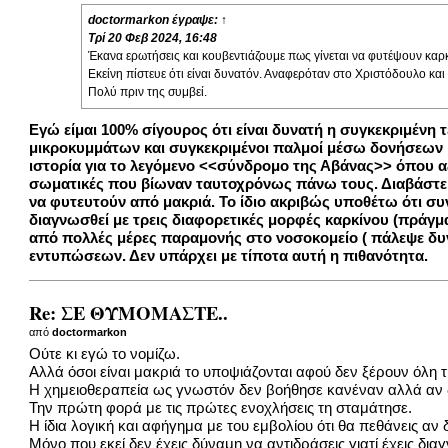
doctormarkon
έγραψε:
↑
Τρί 20 Φεβ 2024, 16:48
Έκανα ερωτήσεις και κουβεντιάζουμε πως γίνεται να φυτέψουν καρ
Εκείνη πίστευε ότι είναι δυνατόν. Αναφερόταν στο Χριστόδουλο και
Πολύ πριν της συμβεί.
Εγώ είμαι 100% σίγουρος ότι είναι δυνατή η συγκεκριμένη 
μικροκυμμάτων και συγκεκριμένοι παλμοί μέσω δονήσεων μ
ιστορία για το λεγόμενο <<σύνδρομο της Αβάνας>> όπου α
σωματικές που βίωναν ταυτοχρόνως πάνω τους. Διαβάστε
να φυτευτούν από μακριά. Το ίδιο ακριβώς υποθέτω ότι συν
διαγνωσθεί με τρεις διαφορετικές μορφές καρκίνου (πράγμα 
από πολλές μέρες παραμονής στο νοσοκομείο ( πάλεψε δυνα
εντυπώσεων. Δεν υπάρχει με τίποτα αυτή η πιθανότητα.
Re: ΣΕ ΘΥΜΟΜΑΣΤΕ..
από
doctormarkon
Ούτε κι εγώ το νομίζω.
Αλλά όσοι είναι μακριά το υποψιάζονται αφού δεν ξέρουν όλη τ
Η χημειοθεραπεία ως γνωστόν δεν βοήθησε κανέναν αλλά αν δι
Την πρώτη φορά με τις πρώτες ενοχλήσεις τη σταμάτησε.
Η ίδια λογική και αφήγημα με του εμβολίου ότι θα πεθάνεις αν δ
Μόνο που εκεί δεν έχεις δύναμη να αντιδράσεις γιατί έχεις δια