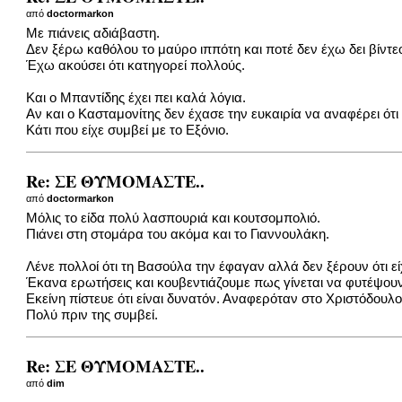
από
doctormarkon
Με πιάνεις αδιάβαστη.
Δεν ξέρω καθόλου το μαύρο ιππότη και ποτέ δεν έχω δει βίντε
Έχω ακούσει ότι κατηγορεί πολλούς.
Και ο Μπαντίδης έχει πει καλά λόγια.
Αν και ο Κασταμονίτης δεν έχασε την ευκαιρία να αναφέρει ότι 
Κάτι που είχε συμβεί με το Εξόνιο.
Re: ΣΕ ΘΥΜΟΜΑΣΤΕ..
από
doctormarkon
Μόλις το είδα πολύ λασπουριά και κουτσομπολιό.
Πιάνει στη στομάρα του ακόμα και το Γιαννουλάκη.
Λένε πολλοί ότι τη Βασούλα την έφαγαν αλλά δεν ξέρουν ότι είχ
Έκανα ερωτήσεις και κουβεντιάζουμε πως γίνεται να φυτέψου
Εκείνη πίστευε ότι είναι δυνατόν. Αναφερόταν στο Χριστόδουλο
Πολύ πριν της συμβεί.
Re: ΣΕ ΘΥΜΟΜΑΣΤΕ..
από
dim