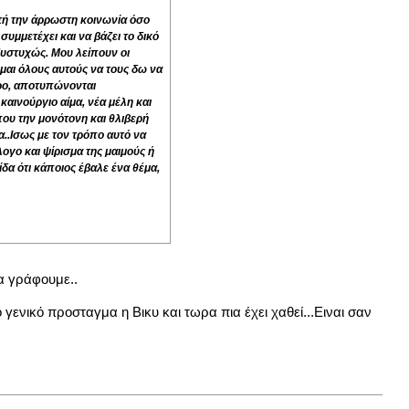
τή την άρρωστη κοινωνία όσο
υμμετέχει και να βάζει το δικό
δυστυχώς. Μου λείπουν οι
μαι όλους αυτούς να τους δω να
ερο, αποτυπώνονται
αινούργιο αίμα, νέα μέλη και
που την μονότονη και θλιβερή
..Ισως με τον τρόπο αυτό να
ογο και ψίρισμα της μαιμούς ή
α ότι κάποιος έβαλε ένα θέμα,
α γράφουμε..
ο γενικό προσταγμα η Βικυ και τωρα πια έχει χαθεί...Ειναι σαν