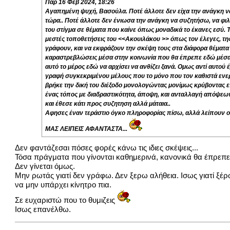
Παρ 16 Φεβ 2024, 18:26
Αγαπημένη ψυχή, Βασούλα. Ποτέ άλλοτε δεν είχα την ανάγκη ν
τώρα.. Ποτέ άλλοτε δεν ένιωσα την ανάγκη να συζητήσω, να φιλ
του στίγμα σε θέματα που καίνε όπως μοναδικά το έκανες εσύ. 
μεστές τοποθετήσεις του <<Ακουιλάκου >> όπως τον έλεγες, της
γράφουν, και να εκφράζουν την σκέψη τους στα διάφορα θέματα 
καραστρεβλώσεις μέσα στην κοινωνία που θα έπρεπε εδώ μέσα να
αυτό το μέρος εδώ να αρχίσει να ανθίζει ξανά. Ομως αντί αυτού
γραφή συγκεκριμένου μέλους που το μόνο που τον καθιστά ενεργ
βρήκε την δική του διέξοδο μονολογώντας μονίμως κρύβοντας επ
ένας τόπος με διαδραστικότητα, άποψη, και ανταλλαγή απόψεων
και έθεσε κάτι προς συζητηση αλλά μάταια..
Αφησες έναν τεράστιο όγκο πληροφορίας πίσω, αλλά λείπουν οι
ΜΑΣ ΛΕΙΠΕΙΣ ΑΦΑΝΤΑΣΤΑ...
Δεν φαντάζεσαι πόσες φορές κάνω τις ιδιες σκέψεις...
Τόσα πράγματα που γίνονται καθημερινά, κανονικά θα έπρεπε
Δεν γίνεται όμως.
Μην ρωτάς γιατί δεν γράφω. Δεν ξερω αλήθεια. Ισως γιατί ξέρω 
να μην υπάρχει κίνητρο πια.
Σε ευχαριστώ που το θυμιζεις
Ισως επανέλθω.