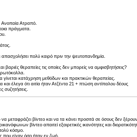
ν Ανοπαία Ατραπό.
ποια πράγματα.
ου.
άτος.
χει απασχολήσει πολύ καιρό πριν την ψευτοπανδημία.
ι βαριές θεραπείες τις οποίες δεν μπορείς να αμφισβητήσεις?
πρωτόκολλα.
να γίνεται κατάχρηση μεθόδων και πρακτικών θεραπείας.
 και έλεγα ότι αιτία ήταν Ατζέντα 21 + πτώση αντίπαλου δέους
ς συζητήσεις.
 να μεταφράζει βίντεο και να τα κάνει προσιτά σε όσους δεν ξέρου
κανόφωνων βίντεο απαιτεί εξαιρετικές ικανότητες και διορατικότη
 πολύ κόσμο.
ς που είχαν όσο ήταν εν ζωή.