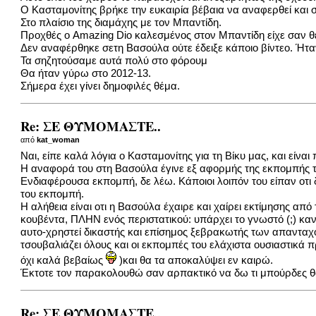
Ο Κασταμονίτης βρήκε την ευκαιρία βέβαια να αναφερθεί και 
Στο πλαίσιο της διαμάχης με τον Μπαντίδη.
Προχθές ο Amazing Dio καλεσμένος στον Μπαντίδη είχε σαν θέ
Δεν αναφέρθηκε σετη Βασούλα ούτε έδειξε κάποιο βίντεο. Ήτα
Τα σηζητούσαμε αυτά πολύ στο φόρουμ
Θα ήταν γύρω στο 2012-13.
Σήμερα έχει γίνει δημοφιλές θέμα.
Re: ΣΕ ΘΥΜΟΜΑΣΤΕ..
από
kat_woman
Ναι, είπε καλά λόγια ο Κασταμονίτης για τη Βίκυ μας, και είνα
Η αναφορά του στη Βασούλα έγινε εξ αφορμής της εκπομπής το
Ενδιαφέρουσα εκπομπή, δε λέω. Κάποιοι λοιπόν του είπαν οτι
του εκπομπή.
Η αλήθεια είναι οτι η Βασούλα έχαιρε και χαίρει εκτίμησης α
κουβέντα, ΠΛΗΝ ενός περιστατικού: υπάρχει το γνωστό (;) κανά
αυτο-χρηστεί δικαστής και επίσημος ξεβρακωτής των απανταχο
τσουβαλιάζει όλους και οι εκπομπές του ελάχιστα ουσιαστικά 
όχι καλά βεβαίως
)και θα τα αποκαλύψει εν καιρώ.
Έκτοτε τον παρακολουθώ σαν αρπακτικό να δω τι μπούρδες θα 
Re: ΣΕ ΘΥΜΟΜΑΣΤΕ..