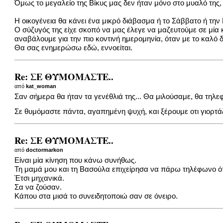
Όμως το μεγαλείο της Βίκυς μας δεν ήταν μόνο στο μυαλό της
Η οικογένεια θα κάνει ένα μικρό διάβασμα ή το Σάββατο ή την
Ο σύζυγός της είχε σκοπό να μας έλεγε να μαζευτούμε σε μία 
αναβάλουμε για την πιο κοντινή ημερομηνία, όταν με το καλό δ
Θα σας ενημερώσω εδώ, εννοείται.
Re: ΣΕ ΘΥΜΟΜΑΣΤΕ..
από
kat_woman
Σαν σήμερα θα ήταν τα γενέθλιά της... Θα μιλούσαμε, θα τηλε
Σε θυμόμαστε πάντα, αγαπημένη ψυχή, και ξέρουμε οτι γιορτάζε
Re: ΣΕ ΘΥΜΟΜΑΣΤΕ..
από
doctormarkon
Είναι μία κίνηση που κάνω συνήθως.
Τη μαμά μου και τη Βασούλα επιχείρησα να πάρω τηλέφωνο 
Έτσι μηχανικά.
Σα να ζούσαν.
Κάπου στα μισά το συνειδητοποιώ σαν σε όνειρο.