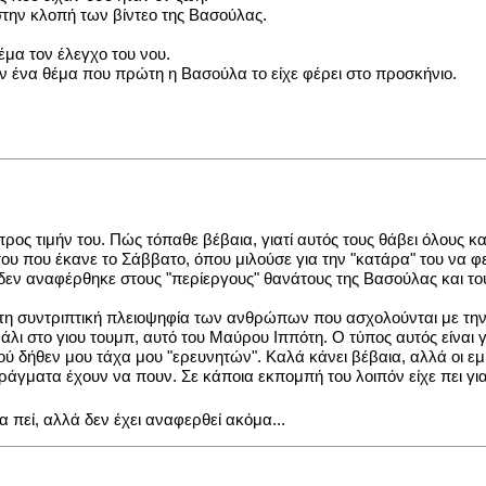
στην κλοπή των βίντεο της Βασούλας.
μα τον έλεγχο του νου.
ν ένα θέμα που πρώτη η Βασούλα το είχε φέρει στο προσκήνιο.
ι προς τιμήν του. Πώς τόπαθε βέβαια, γιατί αυτός τους θάβει όλους 
υ που έκανε το Σάββατο, όπου μιλούσε για την "κατάρα" του να φε
 δεν αναφέρθηκε στους "περίεργους" θανάτους της Βασούλας και του
πό τη συντριπτική πλειοψηφία των ανθρώπων που ασχολούνται με τη
λι στο γιου τουμπ, αυτό του Μαύρου Ιππότη. Ο τύπος αυτός είναι γ
ύ δήθεν μου τάχα μου "ερευνητών". Καλά κάνει βέβαια, αλλά οι εμ
πράγματα έχουν να πουν. Σε κάποια εκπομπή του λοιπόν είχε πει γι
πεί, αλλά δεν έχει αναφερθεί ακόμα...