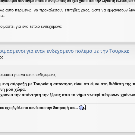
αγκόσμιο σύνταγμα όπου ο άνθρωπος θα έχει χάσει και την λιγοστή ελευθερία πο
ω αυτο περιμενω, να προκαλεσουν επιτηδες χαος, ωστε να εμφανισουν λιγο α
α...
οιμαστει για ενα τετοιο ενδεχομενο;
οιμασμενοι για εναν ενδεχομενο πολεμο με την Τουρκια;
:00
οιμαστει για ενα τετοιο ενδεχομενο;
όμενη σύρραξη με Τουρκία η απάντηση είναι ότι είμαι στη διάθεση της π
νη μου χώρα.
 χρόνια την απάντηση την ξέρεις απο το νήμα <<περί πέτρινων χρόνων
υ έχει βγάλει το σανό απο την διατροφή του...