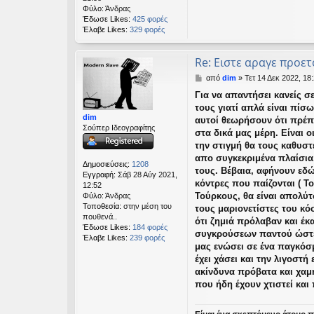
Φύλο:
Άνδρας
Έδωσε Likes:
425 φορές
Έλαβε Likes:
329 φορές
Re: Ειστε αραγε προετ
Δ
από
dim
»
Τετ 14 Δεκ 2022, 18
η
Για να απαντήσει κανείς σ
μ
τους γιατί απλά είναι πίσ
ο
dim
σ
αυτοί θεωρήσουν ότι πρέπε
Σούπερ Ιδεογραφίτης
ί
στα δικά μας μέρη. Είναι 
ε
την στιγμή θα τους καθυσ
υ
απο συγκεκριμένα πλαίσια.
σ
Δημοσιεύσεις:
1208
τους. Βέβαια, αφήνουν εδώ
η
Εγγραφή:
Σάβ 28 Αύγ 2021,
κόντρες που παίζονται ( Το
12:52
Τούρκους, θα είναι απολύ
Φύλο:
Άνδρας
Τοποθεσία:
στην μέση του
τους μαριονετίστες του κό
πουθενά..
ότι ζημιά πρόλαβαν και έκ
Έδωσε Likes:
184 φορές
συγκρούσεων παντού ώστε 
Έλαβε Likes:
239 φορές
μας ενώσει σε ένα παγκόσ
έχει χάσει και την λιγοστή
ακίνδυνα πρόβατα και χαμ
που ήδη έχουν χτιστεί και 