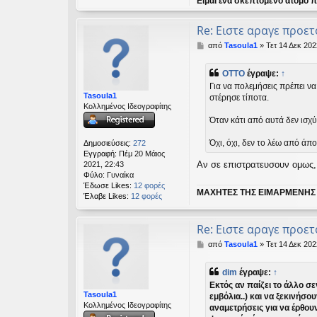
Είμαι ένα σκεπτόμενο άτομο πο
Re: Ειστε αραγε προετ
Δ
από
Tasoula1
»
Τετ 14 Δεκ 202
η
μ
OTTO
έγραψε:
↑
ο
Για να πολεμήσεις πρέπει να 
σ
Tasoula1
στέρησε τίποτα.
ί
Κολλημένος Ιδεογραφίτης
ε
υ
Όταν κάτι από αυτά δεν ισχύ
σ
η
Όχι, όχι, δεν το λέω από ά
Δημοσιεύσεις:
272
Εγγραφή:
Πέμ 20 Μάιος
Αν σε επιστρατευσουν ομως, 
2021, 22:43
Φύλο:
Γυναίκα
Έδωσε Likes:
12 φορές
ΜΑΧΗΤΕΣ ΤΗΣ ΕΙΜΑΡΜΕΝΗΣ
Έλαβε Likes:
12 φορές
Re: Ειστε αραγε προετ
Δ
από
Tasoula1
»
Τετ 14 Δεκ 202
η
μ
dim
έγραψε:
↑
ο
Εκτός αν παίζει το άλλο σε
σ
Tasoula1
εμβόλια..) και να ξεκινήσ
ί
Κολλημένος Ιδεογραφίτης
αναμετρήσεις για να έρθου
ε