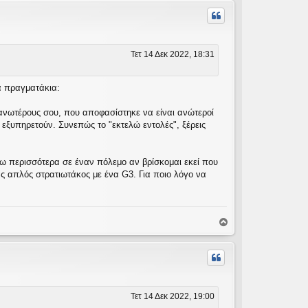
ρ
υ
φ
ή
Τετ 14 Δεκ 2022, 18:31
α πραγματάκια:
 ανωτέρους σου, που αποφασίστηκε να είναι ανώτεροί
εξυπηρετούν. Συνεπώς το "εκτελώ εντολές", ξέρεις
ω περισσότερα σε έναν πόλεμο αν βρίσκομαι εκεί που
ας απλός στρατιωτάκος με ένα G3. Για ποιο λόγο να
Κ
ο
ρ
υ
φ
ή
Τετ 14 Δεκ 2022, 19:00