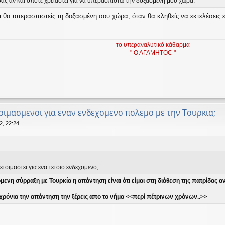
δας αν και όποτε χρειαστεί για να υπερασπιστώ την δοξασμένη μου χώρα.
ι θα υπερασπιστείς τη δοξασμένη σου χώρα, όταν θα κληθείς να εκτελέσεις 
το υπεραναλυτικό κάθαρμα
" Ο ΑΓΑΜΗΤΟC "
οιμασμενοι για εναν ενδεχομενο πολεμο με την Τουρκια;
2, 22:24
ετοιμαστει για ενα τετοιο ενδεχομενο;
μενη σύρραξη με Τουρκία η απάντηση είναι ότι είμαι στη διάθεση της πατρίδας α
 χρόνια την απάντηση την ξέρεις απο το νήμα <<περί πέτρινων χρόνων..>>