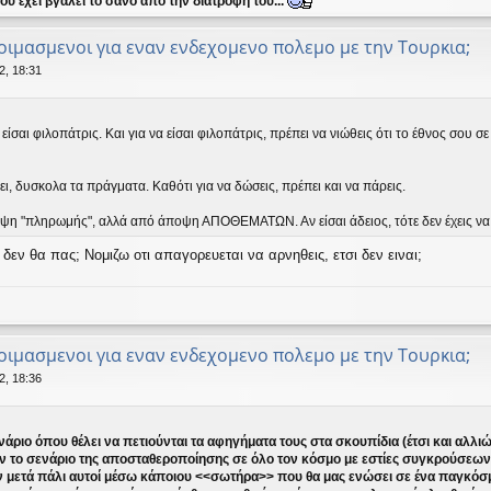
υ έχει βγάλει το σανό απο την διατροφή του...
οιμασμενοι για εναν ενδεχομενο πολεμο με την Τουρκια;
2, 18:31
είσαι φιλοπάτρις. Και για να είσαι φιλοπάτρις, πρέπει να νιώθεις ότι το έθνος σου σ
ει, δυσκολα τα πράγματα. Καθότι για να δώσεις, πρέπει και να πάρεις.
ποψη "πληρωμής", αλλά από άποψη ΑΠΟΘΕΜΑΤΩΝ. Αν είσαι άδειος, τότε δεν έχεις να 
δεν θα πας; Νομιζω οτι απαγορευεται να αρνηθεις, ετσι δεν ειναι;
οιμασμενοι για εναν ενδεχομενο πολεμο με την Τουρκια;
2, 18:36
νάριο όπου θέλει να πετιούνται τα αφηγήματα τους στα σκουπίδια (έτσι και αλλι
ουν το σενάριο της αποσταθεροποίησης σε όλο τον κόσμο με εστίες συγκρούσεω
ν μετά πάλι αυτοί μέσω κάποιου <<σωτήρα>> που θα μας ενώσει σε ένα παγκόσ