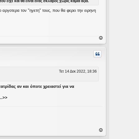
υ είχε και θα είναι ένας σκλάβος χωρίς καμία αξία.
ργοτερα τον "ηγετη" τους, που θα φερει την ειρηνη
Κ
ο
ρ
υ
φ
ή
Τετ 14 Δεκ 2022, 18:36
ατρίδας αν και όποτε χρειαστεί για να
..>>
Κ
ο