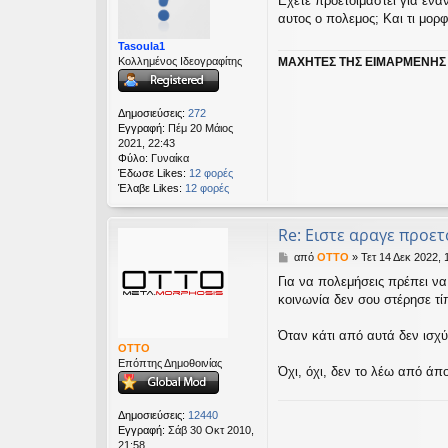
Εχετε προετοιμαστει για ενα
μ
εις
αυτος ο πολεμος; Και τι μορ
ο
σ
Tasoula1
ί
ΜΑΧΗΤΕΣ ΤΗΣ ΕΙΜΑΡΜΕΝΗΣ
Κολλημένος Ιδεογραφίτης
ε
υ
σ
η
Δημοσιεύσεις:
272
Εγγραφή:
Πέμ 20 Μάιος
2021, 22:43
Φύλο:
Γυναίκα
Έδωσε Likes:
12 φορές
Έλαβε Likes:
12 φορές
Re: Ειστε αραγε προετ
Δ
από
OTTO
»
Τετ 14 Δεκ 2022, 
η
Για να πολεμήσεις πρέπει να 
μ
κοινωνία δεν σου στέρησε τί
ο
σ
ί
Όταν κάτι από αυτά δεν ισχύ
ε
OTTO
υ
Επόπτης Δημοθοινίας
Όχι, όχι, δεν το λέω από ά
σ
η
Δημοσιεύσεις:
12440
Εγγραφή:
Σάβ 30 Οκτ 2010,
21:58