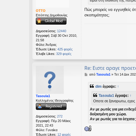
είμαι στη διάθεση της πατρί
σ
ί
Πώς μπορείς να εγγυηθείς ότ
ε
OTTO
υ
σκοπιμότητας;
Επόπτης Δημοθοινίας
σ
η
Δημοσιεύσεις:
12440
Εγγραφή:
Σάβ 30 Οκτ 2010,
21:58
Φύλο:
Άνδρας
Έδωσε Likes:
425 φορές
Έλαβε Likes:
329 φορές
Re: Ειστε αραγε προετ
Δ
από
Tasoula1
»
Τετ 14 Δεκ 202
η
μ
dim
έγραψε:
↑
ο
σ
Tasoula1
έγραψε:
↑
Tasoula1
ί
Κολλημένος Ιδεογραφίτης
Οποτε σε ξαναρωτω, εχεις 
ε
υ
Αν με ρωτάς για μια ενδεχό
σ
δοξασμένη μου χώρα.
η
Δημοσιεύσεις:
272
Αν με ρωτάς για τα έσχατα
Εγγραφή:
Πέμ 20 Μάιος
2021, 22:43
Φύλο:
Γυναίκα
Έδωσε Likes:
12 φορές