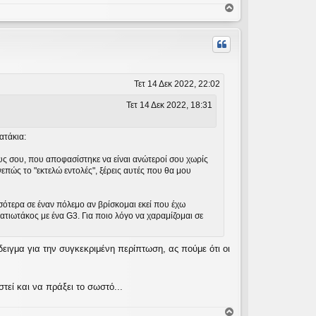
Κ
ο
ρ
υ
φ
ή
Τετ 14 Δεκ 2022, 22:02
Τετ 14 Δεκ 2022, 18:31
ατάκια:
ους σου, που αποφασίστηκε να είναι ανώτεροί σου χωρίς
πώς το "εκτελώ εντολές", ξέρεις αυτές που θα μου
ότερα σε έναν πόλεμο αν βρίσκομαι εκεί που έχω
ατιωτάκος με ένα G3. Για ποιο λόγο να χαραμίζομαι σε
δειγμα για την συγκεκριμένη περίπτωση, ας πούμε ότι οι
τεί και να πράξει το σωστό...
Κ