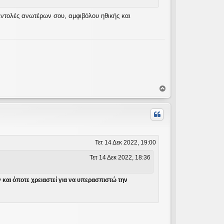
εντολές ανωτέρων σου, αμφιβόλου ηθικής και
Κ
ο
ρ
υ
φ
ή
Τετ 14 Δεκ 2022, 19:00
Τετ 14 Δεκ 2022, 18:36
ν και όποτε χρειαστεί για να υπερασπιστώ την