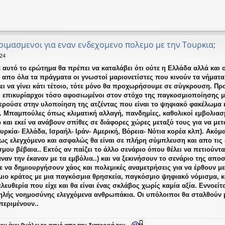
οιμασμενοι για εναν ενδεχομενο πολεμο με την Τουρκια;
:24
ε αυτό το ερώτημα θα πρέπει να καταλάβει ότι ούτε η Ελλάδα αλλά και
ω απο όλα τα πράγματα οι γνωστοί μαριονετίστες που κινούν τα νήματ
ι να γίνει κάτι τέτοιο, τότε μόνο θα προχωρήσουμε σε σύγκρουση. Προς
οι επικυρίαρχοι τόσο αφοσιωμένοι στον στόχο της παγκοσμιοποίησης 
τερούσε στην υλοποίηση της ατζέντας που είναι το ψηφιακό φακέλωμα 
 Μπαμπούλες όπως κλιματική αλλαγή, πανδημίες, καθολικοί εμβολιασμο
 και εκεί να ανάβουν σπίθες σε διάφορες χώρες μεταξύ τους για να με
υρκία- Ελλάδα, Ισραήλ- Ιράν- Αμερική, Βόρεια- Νότια κορέα κλπ). Ακόμα
τως ελεγχόμενο και ασφαλώς θα είναι σε πλήρη σύμπλευση και απο τις
σμου βέβαια.. Εκτός αν παίζει το άλλο σενάριο όπου θέλει να πετιούντ
αναν την έκαναν με τα εμβόλια..) και να ξεκινήσουν το σενάριο της απ
να δημιουργήσουν χάος και πολεμικές αναμετρήσεις για να έρθουν μ
μιο κράτος με μια παγκόσμια θρησκεία, παγκόσμιο ψηφιακό νόμισμα,
 ελευθερία που είχε και θα είναι ένας σκλάβος χωρίς καμία αξία. Εννοεί
ηλής νοημοσύνης ελεγχόμενα ανθρωπάκια. Οι υπόλοιποι θα σταλθούν μ
περιμένουν..