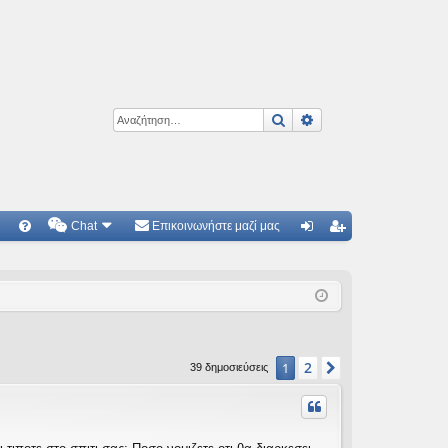
Αναζήτηση
Ειδική αναζήτηση
Chat
Επικοινωνήστε μαζί μας
Γ
Συ
ύν
γγ
χν
δε
ρα
ές
ση
φ
ερ
ή
2
1
Επόμενη
39 δημοσιεύσεις
ωτ
ήσ
εις