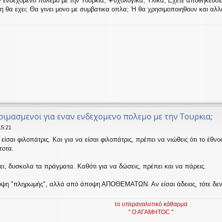
ν ενδεχομενο πολεμο με την Τουρκια; Ψυχολογικα; Υλικα; Εχετε αποθηκευσει τ
φη θα εχει; Θα γινει μονο με συμβατικα οπλα; Ή θα χρησιμοποιηθουν και αλλ
οιμασμενοι για εναν ενδεχομενο πολεμο με την Τουρκια;
15:21
είσαι φιλοπάτρις. Και για να είσαι φιλοπάτρις, πρέπει να νιώθεις ότι το έθ
ποτα.
ει, δυσκολα τα πράγματα. Καθότι για να δώσεις, πρέπει και να πάρεις.
ποψη "πληρωμής", αλλά από άποψη ΑΠΟΘΕΜΑΤΩΝ. Αν είσαι άδειος, τότε δεν έ
το υπεραναλυτικό κάθαρμα
" Ο ΑΓΑΜΗΤΟC "