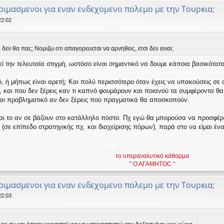
οιμασμενοι για εναν ενδεχομενο πολεμο με την Τουρκια;
22:02
δεν θα πας; Νομιζω οτι απαγορευεται να αρνηθεις, ετσι δεν ειναι;
ί την τελευταία στιγμή, ωστόσο είναι σημαντικό να δουμε κάποια βασικότατ
ό, ή μήπως είναι αρετή; Και πολύ περισσότερο όταν έχεις να υπακούσεις σε
 και που δεν ξέρεις καν τι καπνό φουμάρουν και ποιανού τα συμφέροντα θα 
ίναι προβληματικό αν δεν ξέρεις πού πραγματικά θα αποσκοπούν.
ναι το αν σε βάζουν στο κατάλληλο πόστο. Πχ εγώ θα μπορούσα να προσφέρ
 (σε επίπεδο στρατηγικής πχ. και διαχείρισης πόρων), παρά στο να είμαι έν
;
το υπεραναλυτικό κάθαρμα
" Ο ΑΓΑΜΗΤΟC "
οιμασμενοι για εναν ενδεχομενο πολεμο με την Τουρκια;
22:03