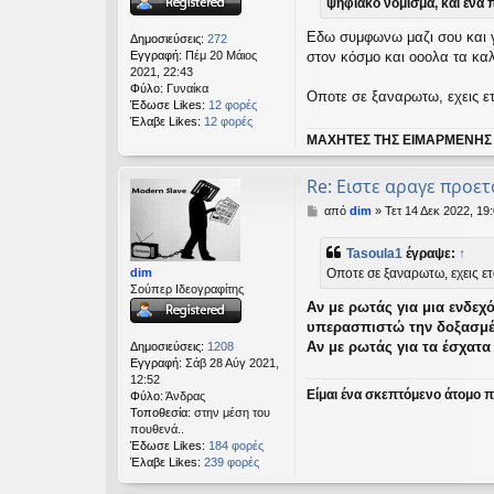
υ
ψηφιακό νόμισμα, και ένα π
σ
η
Εδω συμφωνω μαζι σου και γ
Δημοσιεύσεις:
272
Εγγραφή:
Πέμ 20 Μάιος
στον κόσμο και οοολα τα καλ
2021, 22:43
Φύλο:
Γυναίκα
Οποτε σε ξαναρωτω, εχεις ετ
Έδωσε Likes:
12 φορές
Έλαβε Likes:
12 φορές
ΜΑΧΗΤΕΣ ΤΗΣ ΕΙΜΑΡΜΕΝΗΣ
Re: Ειστε αραγε προετ
Δ
από
dim
»
Τετ 14 Δεκ 2022, 19
η
μ
Tasoula1
έγραψε:
↑
ο
dim
Οποτε σε ξαναρωτω, εχεις ετ
σ
Σούπερ Ιδεογραφίτης
ί
Αν με ρωτάς για μια ενδεχ
ε
υ
υπερασπιστώ την δοξασμέ
σ
Αν με ρωτάς για τα έσχατα
Δημοσιεύσεις:
1208
η
Εγγραφή:
Σάβ 28 Αύγ 2021,
12:52
Είμαι ένα σκεπτόμενο άτομο πο
Φύλο:
Άνδρας
Τοποθεσία:
στην μέση του
πουθενά..
Έδωσε Likes:
184 φορές
Έλαβε Likes:
239 φορές