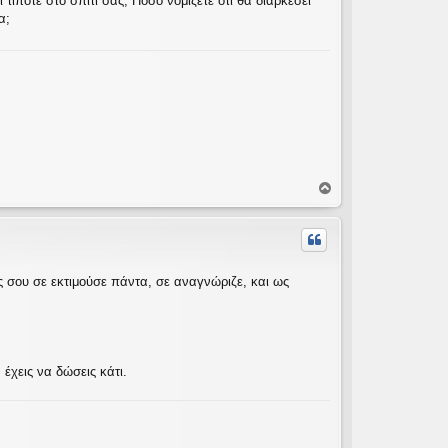
ιποτε στο σπιτι σας; Ποσο νομιζετε οτι θα διαρκεσει
α;
Κ
ο
ρ
υ
φ
ή
νος σου σε εκτιμούσε πάντα, σε αναγνώριζε, και ως
χεις να δώσεις κάτι.