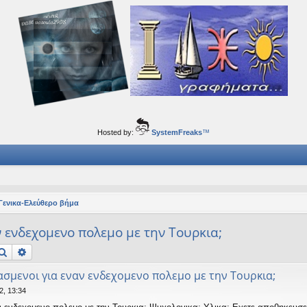
ορφα ταξίδια του νού...
Hosted by:
SystemFreaks
™
Γενικα-Ελεύθερο βήμα
ν ενδεχομενο πολεμο με την Τουρκια;
Αναζήτηση
Ειδική αναζήτηση
ασμενοι για εναν ενδεχομενο πολεμο με την Τουρκια;
2, 13:34