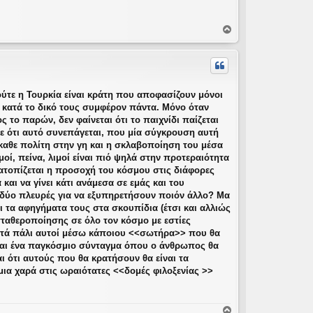
Κ
ο
ρ
υ
φ
ή
 ούτε η Τουρκία είναι κράτη που αποφασίζουν μόνοι
α κατά το δικό τους συμφέρον πάντα. Μόνο όταν
 το παρών, δεν φαίνεται ότι το παιχνίδι παίζεται
με ότι αυτό συνεπάγεται, που μία σύγκρουση αυτή
καθε πολίτη στην γη και η σκλαβοποίηση του μέσα
ί, πείνα, λιμοί είναι πιό ψηλά στην προτεραιότητα
τατοπίζεται η προσοχή του κόσμου στις διάφορες
 και να γίνει κάτι ανάμεσα σε εμάς και του
 δύο πλευρές για να εξυπηρετήσουν ποιόν άλλο? Μα
αι τα αφηγήματα τους στα σκουπίδια (έτσι και αλλιώς
οσταθεροποίησης σε όλο τον κόσμο με εστίες
ετά πάλι αυτοί μέσω κάποιου <<σωτήρα>> που θα
 και ένα παγκόσμιο σύνταγμα όπου ο άνθρωπος θα
ται ότι αυτούς που θα κρατήσουν θα είναι τα
ια χαρά στις ωραιότατες <<δομές φιλοξενίας >>
Κ