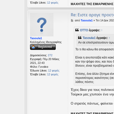
Έλαβε Likes:
12 φορές
ΜΑΧΗΤΕΣ ΤΗΣ ΕΙΜΑΡΜΕΝΗΣ
Re: Ειστε αραγε προετ
Δ
από
Tasoula1
»
Τετ 14 Δεκ 202
η
μ
OTTO
έγραψε:
↑
ο
σ
Tasoula1
έγραψε:
↑
Tasoula1
ί
Κολλημένος Ιδεογραφίτης
Αν σε επιστρατευσουν ομως
ε
υ
Το τι θα κάνω θα αποφασιστ
σ
η
Δημοσιεύσεις:
272
Είναι η ανυποταξία κάτι κακ
Εγγραφή:
Πέμ 20 Μάιος
καν την ψήφο σου, και που 
2021, 22:43
δίνουν, είναι προβληματικό
Φύλο:
Γυναίκα
Έδωσε Likes:
12 φορές
Επίσης, ένα άλλο ζήτημα εί
Έλαβε Likes:
12 φορές
περισσότερες ικανότητες (σε
λάθος πόστο;
Έχεις δίκιο για τους πολιτι
Τούρκοι μας χτυπούν ένα νησί
Ο στρατός πάντως, φαίνεται 
ΜΑΧΗΤΕΣ ΤΗΣ ΕΙΜΑΡΜΕΝΗΣ