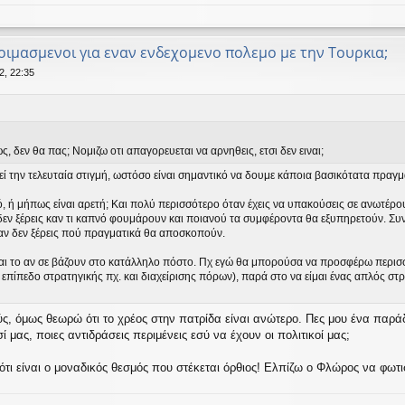
οιμασμενοι για εναν ενδεχομενο πολεμο με την Τουρκια;
2, 22:35
, δεν θα πας; Νομιζω οτι απαγορευεται να αρνηθεις, ετσι δεν ειναι;
εί την τελευταία στιγμή, ωστόσο είναι σημαντικό να δουμε κάποια βασικότατα πραγμ
ό, ή μήπως είναι αρετή; Και πολύ περισσότερο όταν έχεις να υπακούσεις σε ανωτέρ
δεν ξέρεις καν τι καπνό φουμάρουν και ποιανού τα συμφέροντα θα εξυπηρετούν. Συνε
 αν δεν ξέρεις πού πραγματικά θα αποσκοπούν.
ναι το αν σε βάζουν στο κατάλληλο πόστο. Πχ εγώ θα μπορούσα να προσφέρω περισσ
 επίπεδο στρατηγικής πχ. και διαχείρισης πόρων), παρά στο να είμαι ένας απλός στρ
κούς, όμως θεωρώ ότι το χρέος στην πατρίδα είναι ανώτερο. Πες μου ένα παρά
 μας, ποιες αντιδράσεις περιμένεις εσύ να έχουν οι πολιτικοί μας;
ότι είναι ο μοναδικός θεσμός που στέκεται όρθιος! Ελπίζω ο Φλώρος να φωτισ