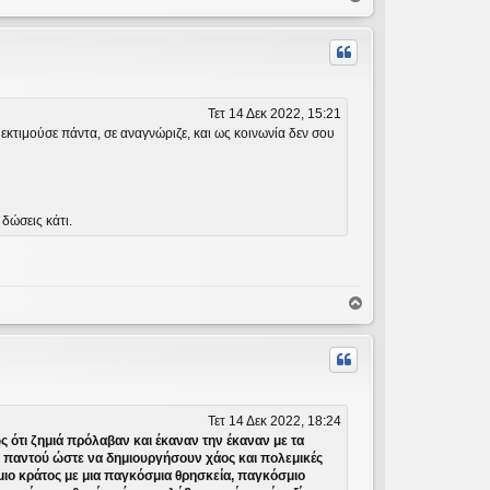
ο
ρ
υ
φ
ή
Τετ 14 Δεκ 2022, 15:21
ε εκτιμούσε πάντα, σε αναγνώριζε, και ως κοινωνία δεν σου
δώσεις κάτι.
Κ
ο
ρ
υ
φ
ή
Τετ 14 Δεκ 2022, 18:24
ώς ότι ζημιά πρόλαβαν και έκαναν την έκαναν με τα
ν παντού ώστε να δημιουργήσουν χάος και πολεμικές
μιο κράτος με μια παγκόσμια θρησκεία, παγκόσμιο