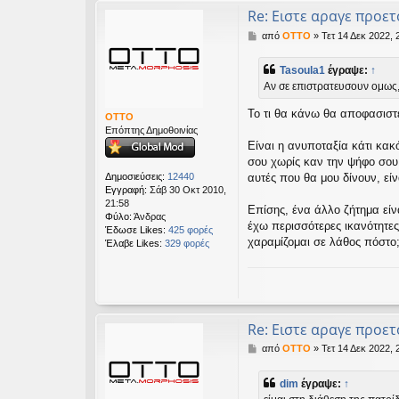
Re: Ειστε αραγε προετ
Δ
από
OTTO
»
Τετ 14 Δεκ 2022, 
η
μ
Tasoula1
έγραψε:
↑
ο
Αν σε επιστρατευσουν ομως, 
σ
ί
Το τι θα κάνω θα αποφασιστε
ε
OTTO
υ
Επόπτης Δημοθοινίας
σ
Είναι η ανυποταξία κάτι κακ
η
σου χωρίς καν την ψήφο σου,
Δημοσιεύσεις:
12440
αυτές που θα μου δίνουν, ε
Εγγραφή:
Σάβ 30 Οκτ 2010,
21:58
Επίσης, ένα άλλο ζήτημα εί
Φύλο:
Άνδρας
έχω περισσότερες ικανότητες
Έδωσε Likes:
425 φορές
χαραμίζομαι σε λάθος πόστο
Έλαβε Likes:
329 φορές
Re: Ειστε αραγε προετ
Δ
από
OTTO
»
Τετ 14 Δεκ 2022, 
η
μ
dim
έγραψε:
↑
ο