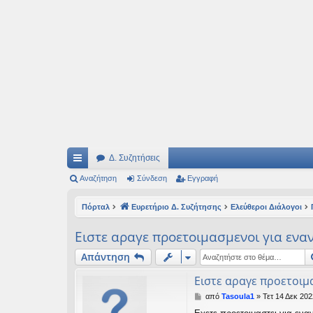
Ιδεογραφήματα
Αυτός ο τόπος φιλοδοξεί να ανοίγει μονοπάτια για τα συναρπαστικά και όμ
Δ. Συζητήσεις
ρή
Αναζήτηση
Σύνδεση
Εγγραφή
γο
Πόρταλ
Ευρετήριο Δ. Συζήτησης
Ελεύθεροι Διάλογοι
ρε
Ειστε αραγε προετοιμασμενοι για ενα
ς
Απάντηση
συ
Ειστε αραγε προετοιμ
νδ
Δ
από
Tasoula1
»
Τετ 14 Δεκ 202
έσ
η