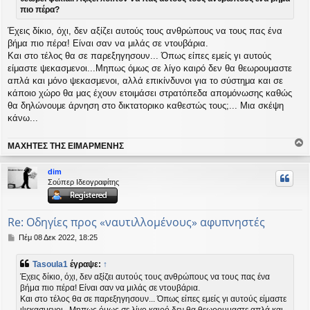
πιο πέρα?
Έχεις δίκιο, όχι, δεν αξίζει αυτούς τους ανθρώπους να τους πας ένα
βήμα πιο πέρα! Είναι σαν να μιλάς σε ντουβάρια.
Και στο τέλος θα σε παρεξηγησουν... Όπως είπες εμείς γι αυτούς
είμαστε ψεκασμενοι...Μηπως όμως σε λίγο καιρό δεν θα θεωρουμαστε
απλά και μόνο ψεκασμενοι, αλλά επικίνδυνοι για το σύστημα και σε
κάποιο χώρο θα μας έχουν ετοιμάσει στρατόπεδα απομόνωσης καθώς
θα δηλώνουμε άρνηση στο δικτατορικο καθεστώς τους;... Μια σκέψη
κάνω...
ΜΑΧΗΤΕΣ ΤΗΣ ΕΙΜΑΡΜΕΝΗΣ
ο
ρ
dim
υ
Σούπερ Ιδεογραφίτης
ή
Re: Οδηγίες προς «ναυτιλλομένους» αφυπνηστές
Δ
Πέμ 08 Δεκ 2022, 18:25
η
μ
Tasoula1
έγραψε:
↑
ο
Έχεις δίκιο, όχι, δεν αξίζει αυτούς τους ανθρώπους να τους πας ένα
σ
βήμα πιο πέρα! Είναι σαν να μιλάς σε ντουβάρια.
ί
Και στο τέλος θα σε παρεξηγησουν... Όπως είπες εμείς γι αυτούς είμαστε
ε
υ
ψεκασμενοι...Μηπως όμως σε λίγο καιρό δεν θα θεωρουμαστε απλά και