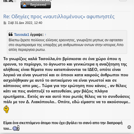
ή
Re: Οδηγίες προς «ναυτιλλομένους» αφυπνηστές
Δ
Σάβ 31 Δεκ 2022, 12:40
η
μ
Tasoula1
έγραψε:
↑
ο
Βλεπω ξερετε πολλους ελληνες ερευνητες, γνωριζετε μηπως αν εφτασαν
σ
στο συμπερασμα της υπαρξης μη ανθρωπινων οντων στην ιστορια; Απο
ί
απλη περιεργεια ρωτω.
ε
υ
Το γνωρίζεις καλά Τασούλα,ότι βρίσκεσαι σε ένα χώρο όπου η
σ
η
ερευνα, το περίεργο, το άγνωστο και γενικώτερα η αναζήτηση της
αλήθειας είναι θέματα που καταπιάνονται τα ΙΔΕΟ, οπότε είναι
λογικό να είναι γνωστοί και οι όποιοι κατα καιρούς άνθρωποι που
ασχολήθηκαν με αυτό το αντικείμενο να είναι γνωστοί και σε
κάποιους απο μας.. Τώρα για την ερώτηση που κάνεις , αν θέλεις
κάτι να πεις ανάπτυξέ το κατευθείαν, μην βάζεις πλάγια
ερωτήματα.. Εκτός αν και αυτό που ρωτάς θέλεις να το συνδυάσεις
πάλι με τον Δ. Λιακόπουλο.. Οπότε, εδώ είμαστε να το ακούσουμε..
Είμαι ένα σκεπτόμενο άτομο που έχει βγάλει το σανό απο την διατροφή
του...
ο