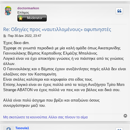
ο
ρ
doctormarkon
υ
Επίτιμος
ή
Re: Οδηγίες προς «ναυτιλλομένους» αφυπνηστές
Δ
Παρ 30 Δεκ 2022, 23:47
η
Έχεις δίκιο dim.
μ
Έγραφε σε γνωστά περιοδικά με μία καλή ομάδα όπως Αικατερινίδης
ο
σ
Γιαννουλάκης Βέμπος Καρποδίνης Ελμάζης Μπαλάνος.
ί
Λογικό είναι να έχει αποκτήσει γνώσεις ή να πιάστηκε από τις γνώσεις
ε
άλλων.
υ
Ο Γιαννουλάκης και ο Βέμπος έχουν ανεξάντλητες πηγές αλλά δεν είναι
σ
αλαζόνες σαν τον Κασταμονίτη.
η
Είναι σκάλες καλύτεροι και κορυφαίοι στο είδος τους.
Επίσης λογικό είναι αν έχεις πολλά από τα τεύχη Ανεξήγητο Τρίτο Ματι
Strange ABATON να έχεις πολλά να πεις και να βάλεις και δικά σου.
Αλλά είναι πολύ άσχημο που βρίζει και απαξιώνει όσους
συνεργάστηκαν μαζί του.
Μη σκοτώνετε τα κουνούπια. Αλλοι σας πίνουν το αίμα
ο
ρ
Tasoula1
υ