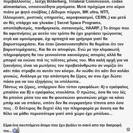
περιβάλλοντος , λέσχη Bilderberg, Trilateral Commission, codex
alimentarius, υποσυνείδητα μηνύματα. Μετά πρόχώρα στο κύριο
πιάτο με ψητό σούβλας ( Δίδυμοι πύργοι, MK ultra, ΝΤΠ,
Ιλλουμινατι, μυστικές υπηρεσίες, αεροψεκασμοί, CERN..) και μετά
αν θές υπάρχει και γλυκάκι ( Secret Space Programs,
αποπληθυσμός, πανθρησκεία, σατανισμός, HAARP..) Το άτομο που
θα αφυπνήσεις με αυτόν τον τρόπο θα έχει χορτάσει τρώγοντας
σιγά και ομοιόμορφα, όχι αρπαχτά και γρήγορα γιατί θα
βαρυστομαχιάσει. Και όταν ξανασυναντηθείτε θα θυμάται ότι τον
βαρυστομάχιασες. Και θα σε αποφύγει. Ενώ με την κλιμακωτή
πληροφόρηση θα του γεννιούνται καινούργιες απορίες αλλά θα
μπορεί να ενώνει πιά τις τελίτσες μόνος του. Μια καλή αρχή για να
ξεκινήσεις είναι να ρωτήσεις τον προβατάνθρωπο αν νομίζει ότι
κάτι πάει στραβα σε αυτόν τον κόσμο. Αν νιώθει ότι κάτι δεν κολάει
γενικώς. Ανάλογα με την απάντηση θα ξέρεις αν σου έχει δώσει
πάσα για να του εξηγήσεις τα υπόλοιπα..
Πάντως να ξέρεις, υπάρχουν δύο τύποι εγκεφάλων: Α) ο εγκέφαλος
μπαλόνι και Β) ο εγκέφαλος ντουλάπα. Ο πρώτος, όσα θα του λές
θα μπούνε μέσα του και θα φουσκώνει φουσκώνει μέχρι να κάνει
μπάμ και να σπάσει, οπότε δεν θα συγκρατήσει τίποτα απο όσα
πεις . Ο δεύτερος θα δεχτεί όλη την πληροφορία με άνεση και θα
θέλει να μάθει περισσότερα γιατί από χώρο έχει μπόλικο...
Είμαι ένα σκεπτόμενο άτομο που έχει βγάλει το σανό απο την διατροφή
του...