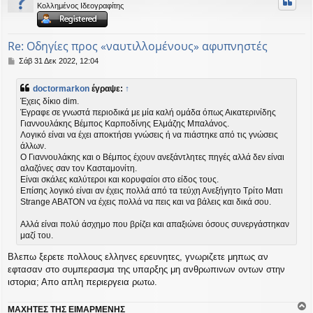
Κολλημένος Ιδεογραφίτης
ή
Re: Οδηγίες προς «ναυτιλλομένους» αφυπνηστές
Δ
Σάβ 31 Δεκ 2022, 12:04
η
μ
doctormarkon
έγραψε:
↑
ο
Έχεις δίκιο dim.
σ
Έγραφε σε γνωστά περιοδικά με μία καλή ομάδα όπως Αικατερινίδης
ί
Γιαννουλάκης Βέμπος Καρποδίνης Ελμάζης Μπαλάνος.
ε
υ
Λογικό είναι να έχει αποκτήσει γνώσεις ή να πιάστηκε από τις γνώσεις
σ
άλλων.
η
Ο Γιαννουλάκης και ο Βέμπος έχουν ανεξάντλητες πηγές αλλά δεν είναι
αλαζόνες σαν τον Κασταμονίτη.
Είναι σκάλες καλύτεροι και κορυφαίοι στο είδος τους.
Επίσης λογικό είναι αν έχεις πολλά από τα τεύχη Ανεξήγητο Τρίτο Ματι
Strange ABATON να έχεις πολλά να πεις και να βάλεις και δικά σου.
Αλλά είναι πολύ άσχημο που βρίζει και απαξιώνει όσους συνεργάστηκαν
μαζί του.
Βλεπω ξερετε πολλους ελληνες ερευνητες, γνωριζετε μηπως αν
εφτασαν στο συμπερασμα της υπαρξης μη ανθρωπινων οντων στην
ιστορια; Απο απλη περιεργεια ρωτω.
ΜΑΧΗΤΕΣ ΤΗΣ ΕΙΜΑΡΜΕΝΗΣ