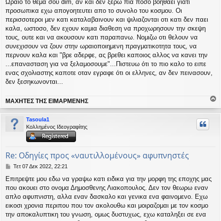
Ωραιο το θεμα σου dim, αν και δεν ξερω πια ποσο βοηθαει γιατι
μ
προσωπικα εχω απογοητευτει απο το συνολο του κοσμου. Οι
ο
σ
περισσοτεροι μεν κατι καταλαβαινουν και ψιλιαζονται οτι κατι δεν παει
ί
καλα, ωστοσο, δεν εχουν καμια διαθεση να προχωρησουν την σκεψη
ε
τους, ουτε και να ακουσουν κατι παραπανω. Νομιζω οτι θελουν να
υ
συνεχισουν να ζουν στην ωραιοποιημενη πραγματικοτητα τους, να
σ
περνουν καλα και "βρε αδερφε, ας βρεθει καποιος αλλος να κανει την
η
...επανασταση για να ξελαμοσουμε"...Πιστευω ότι το πιο καλο το ειπε
ενας σχολιαστης καποτε οταν εγραφε ότι οι ελληνες, αν δεν πεινασουν,
δεν ξεσηκωνονται...
ΜΑΧΗΤΕΣ ΤΗΣ ΕΙΜΑΡΜΕΝΗΣ
ο
ρ
Tasoula1
υ
Κολλημένος Ιδεογραφίτης
ή
Re: Οδηγίες προς «ναυτιλλομένους» αφυπνηστές
Δ
Τετ 07 Δεκ 2022, 22:21
η
Επιτρεψτε μου εδω να γραψω κατι ειδικα για την μορφη της εποχης μας
μ
που ακουει στο ονομα Δημοσθενης Λιακοπουλος. Δεν τον θεωρω εναν
ο
σ
απλο αφυπνιστη, αλλα εναν δασκαλο και γενικα ενα φαινομενο. Εχω
ί
εικοσι χρονια περιπου που τον ακολουθω και μοιραζομαι με τον κοσμο
ε
την αποκαλυπτικη του γνωση, ομως δυστυχως, εχω καταληξει σε ενα
υ