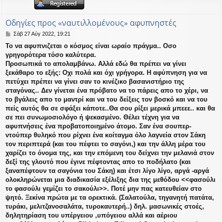
η
εις
Οδηγίες προς «ναυτιλλομένους» αφυπνηστές
Δ
Σάβ 27 Αύγ 2022, 19:21
η
Το να αφυπνιζεται ο κόσμος είναι ωραίο πράγμα.. Οσο
μ
γρηγορότερα τόσο καλύτερα.
ο
σ
Προσωπικά το απολαμβάνω. Αλλά εδώ θα πρέπει να γίνει
ί
ξεκάθαρο το εξής: Οχι πολά και όχι γρήγορα. Η αφύπνηση για να
ε
πετύχει πρέπει να γίνει σαν το κινέζικο βασανιστήριο της
υ
σταγόνας.. Δεν γίνεται ένα πρόβατο να το πάρεις απο το χέρι, να
σ
το βγάλεις απο το μαντρί και να του δείξεις τον βοσκό και να του
η
πείς αυτός θα σε σφάξει κάποτε..Θα σου ρίξει μερικά μπεεε.. και θα
σε πει συνωμοσιολόγο ή ψεκασμένο. Θέλει τέχνη για να
αφυπνήσεις ένα προβατοποιημένο άτομο. Σαν ένα σουπερ-
ντούπερ θυληκό που ρίχνει ένα κοίταγμα όλο λαγνεία στον Σάκη
τον περιπτερά (και του πέφτει το σαγόνι,) και την άλλη μέρα του
χαρίζει το όνομα της, και την επόμενη του δείχνει την μελανιά στον
δεξί της γλουτό που έγινε πέφτοντας απο το ποδήλατο (και
ξαναπέφτουν τα σαγόνια του Σάκη) και έτσι λίγο λίγο, αργά -αργά
ολοκληρώνεται μια διαδικασία εξέλιξης δια της μεθόδου <<φασούλι
το φασούλι γεμίζει το σακούλι>>. Ποτέ μην πας κατευθείαν στο
ψητό. Ξεκίνα πρώτα με τα ορεκτικά. (Σαλατούλα, τηγανητή πατάτα,
τυράκι, μελιτζανοσαλάτα, τυροκαυτερή..) δηλ. μασωνικές στοές,
δηλητηρίαση του υπέργειου ,υπόγειου αλλά και αέριου