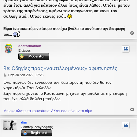
υ
σ
είναι έτσι, αλλά για κάποιον άλλο ίσως είναι λάθος. Οπότε, με τον
η
τρόπο της παρένθεσης αφήνω τον αναγνώστη να κάνει τον
συλλογισμό.. Οπως έκανες εσύ..
Είμαι ένα σκεπτόμενο άτομο που έχει βγάλει το σανό απο την διατροφή
του...
ο
ρ
doctormarkon
υ
Επίτιμος
ή
Re: Οδηγίες προς «ναυτιλλομένους» αφυπνηστές
Δ
Παρ 30 Δεκ 2022, 17:25
η
Εγώ πάντως δεν εννοούσα τον Κασταμονίτη που δεν θα τον
μ
χαρακτήριζα Τσουβαληδόν.
ο
σ
Στην πορεία χάνεται ο Κασταμονίτης χάνει την μπάλα με την έπαρση
ί
που έχει αλλά δε λέει μπούρδες.
ε
υ
Μη σκοτώνετε τα κουνούπια. Αλλοι σας πίνουν το αίμα
σ
ο
η
ρ
dim
υ
Σούπερ Ιδεογραφίτης
ή