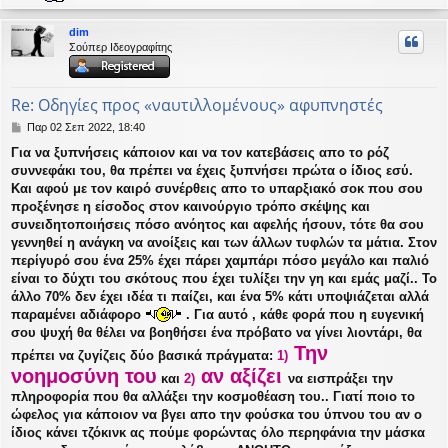
ο
ρ
dim
υ
Σούπερ Ιδεογραφίτης
ή
Re: Οδηγίες προς «ναυτιλλομένους» αφυπνηστές
Δ
Παρ 02 Σεπ 2022, 18:40
η
Για να ξυπνήσεις κάποιον και να τον κατεβάσεις απο το ρόζ
μ
συννεφάκι του, θα πρέπει να έχεις ξυπνήσει πρώτα ο ίδιος εσύ.
ο
σ
Και αφού με τον καιρό συνέρθεις απο το υπαρξιακό σοκ που σου
ί
προξένησε η είσοδος στον καινούργιο τρόπο σκέψης και
ε
συνειδητοποιήσεις πόσο ανόητος και αφελής ήσουν, τότε θα σου
υ
γεννηθεί η ανάγκη να ανοίξεις και των άλλων τυφλών τα μάτια. Στον
σ
περίγυρό σου ένα 25% έχει πάρει χαμπάρι πόσο μεγάλο και παλιό
η
είναι το δύχτι του σκότους που έχει τυλίξει την γη και εμάς μαζί.. Το
άλλο 70% δεν έχει ιδέα τι παίζει, και ένα 5% κάτι υποψιάζεται αλλά
παραμένει αδιάφορο
. Για αυτό , κάθε φορά που η ευγενική
σου ψυχή θα θέλει να βοηθήσει ένα πρόβατο να γίνει λιοντάρι, θα
Την
πρέπει να ζυγίζεις δύο βασικά πράγματα:
1)
νοημοσύνη του
αν αξίζει
και
2)
να εισπράξει την
πληροφορία που θα αλλάξει την κοσμοθέαση του.. Γιατί ποιο το
ώφελος για κάποιον να βγει απο την φούσκα του ύπνου του αν ο
ίδιος κάνει τζόκινκ ας πούμε φορώντας όλο περηφάνια την μάσκα