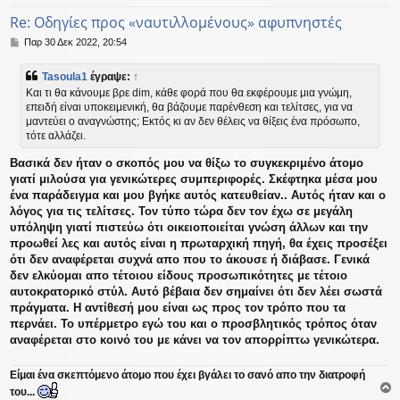
Re: Οδηγίες προς «ναυτιλλομένους» αφυπνηστές
Δ
Παρ 30 Δεκ 2022, 20:54
η
μ
Tasoula1
έγραψε:
↑
ο
Και τι θα κάνουμε βρε dim, κάθε φορά που θα εκφέρουμε μια γνώμη,
σ
επειδή είναι υποκειμενική, θα βάζουμε παρένθεση και τελίτσες, για να
ί
μαντεύει ο αναγνώστης; Εκτός κι αν δεν θέλεις να θίξεις ένα πρόσωπο,
ε
υ
τότε αλλάζει.
σ
η
Βασικά δεν ήταν ο σκοπός μου να θίξω το συγκεκριμένο άτομο
γιατί μιλούσα για γενικώτερες συμπεριφορές. Σκέφτηκα μέσα μου
ένα παράδειγμα και μου βγήκε αυτός κατευθείαν.. Αυτός ήταν και ο
λόγος για τις τελίτσες. Τον τύπο τώρα δεν τον έχω σε μεγάλη
υπόληψη γιατί πιστεύω ότι οικειοποιείται γνώση άλλων και την
προωθεί λες και αυτός είναι η πρωταρχική πηγή, θα έχεις προσέξει
ότι δεν αναφέρεται συχνά απο που το άκουσε ή διάβασε. Γενικά
δεν ελκύομαι απο τέτοιου είδους προσωπικότητες με τέτοιο
αυτοκρατορικό στύλ. Αυτό βέβαια δεν σημαίνει ότι δεν λέει σωστά
πράγματα. Η αντίθεσή μου είναι ως προς τον τρόπο που τα
περνάει. Το υπέρμετρο εγώ του και ο προσβλητικός τρόπος όταν
αναφέρεται στο κοινό του με κάνει να τον απορρίπτω γενικώτερα.
Είμαι ένα σκεπτόμενο άτομο που έχει βγάλει το σανό απο την διατροφή
του...