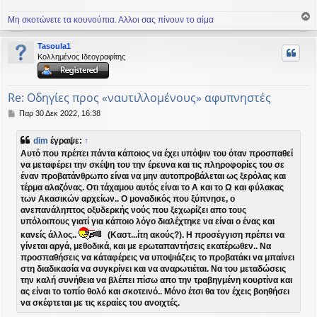
Μη σκοτώνετε τα κουνούπια. Αλλοι σας πίνουν το αίμα
ο
ρ
Tasoula1
υ
Κολλημένος Ιδεογραφίτης
ή
Re: Οδηγίες προς «ναυτιλλομένους» αφυπνηστές
Δ
Παρ 30 Δεκ 2022, 16:38
η
μ
dim
έγραψε:
↑
ο
Αυτό που πρέπει πάντα κάποιος να έχει υπόψιν του όταν προσπαθεί
σ
να μεταφέρει την σκέψη του την έρευνα και τις πληροφορίες του σε
ί
έναν προβατάνθρωπο είναι να μην αυτοπροβάλεται ως ξερόλας και
ε
υ
τέρμα αλαζόνας. Οτι τάχαμου αυτός είναι το Α και το Ω και φύλακας
σ
των Ακασικών αρχείων.. Ο μοναδικός που ξύπνησε, ο
η
ανεπανάληπτος οξυδερκής νούς που ξεχωρίζει απο τους
υπόλοιπους γιατί για κάποιο λόγο διαλέχτηκε να είναι ο ένας και
κανείς άλλος..
(Καστ...ίτη ακούς?). Η προσέγγιση πρέπει να
γίνεται αργά, μεθοδικά, και με ερωταπαντήσεις εκατέρωθεν.. Να
προσπαθήσεις να κάταφέρεις να υποψιάζεις το προβατάκι να μπαίνει
στη διαδικασία να συγκρίνει και να αναρωτιέται. Να του μεταδώσεις
την καλή συνήθεια να βλέπει πίσω απο την τραβηγμένη κουρτίνα και
ας είναι το τοπίο θολό και σκοτεινό.. Μόνο έτσι θα τον έχεις βοηθήσει
να σκέφτεται με τις κεραίες του ανοιχτές.