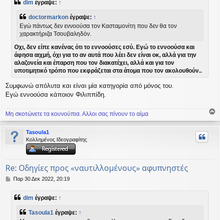
dim
έγραψε:
↑
ο
σ
doctormarkon
έγραψε:
↑
ί
Εγώ πάντως δεν εννοούσα τον Κασταμονίτη που δεν θα τον
ε
χαρακτήριζα Τσουβαληδόν.
υ
σ
Οχι, δεν είπε κανένας ότι το εννοούσες εσύ. Εγώ το εννοούσα και
η
άφησα αιχμή, όχι για το αν αυτά που λέει δεν είναι οκ, αλλά για την
αλαζονεία και έπαρση που τον διακατέχει, αλλά και για τον
υποτιμητικό τρόπο που εκφράζεται στα άτομα που τον ακολουθούν..
Συμφωνώ απόλυτα και είναι μία κατηγορία από μόνος του.
Εγώ εννοούσα κάποιον Φιλιππίδη.
Μη σκοτώνετε τα κουνούπια. Αλλοι σας πίνουν το αίμα
ο
ρ
Tasoula1
υ
Κολλημένος Ιδεογραφίτης
ή
Re: Οδηγίες προς «ναυτιλλομένους» αφυπνηστές
Δ
Παρ 30 Δεκ 2022, 20:19
η
μ
dim
έγραψε:
↑
ο
σ
Tasoula1
έγραψε:
↑
ί