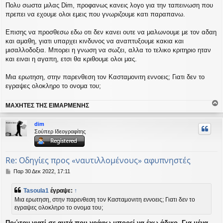
Πολυ σωστα μιλας Dim, προφανως κανεις λογο για την ταπεινωση που
πρεπει να εχουμε ολοι εμεις που γνωριζουμε κατι παραπανω.
Επισης να προσθεσω εδω οτι δεν κανει ουτε να μαλωνουμε με τον αδαη
και αμαθη, γιατι υπαρχει κινδυνος να αναπτυξουμε κακια και
μισαλλοδοξια. Μπορει η γνωση να σωζει, αλλα το τελικο κριτηριο ηταν
και ειναι η αγαπη, ετσι θα κριθουμε ολοι μας.
Μια ερωτηση, στην παρενθεση τον Κασταμονιτη εννοεις; Γιατι δεν το
εγραψες ολοκληρο το ονομα του;
ΜΑΧΗΤΕΣ ΤΗΣ ΕΙΜΑΡΜΕΝΗΣ
ο
ρ
dim
υ
Σούπερ Ιδεογραφίτης
ή
Re: Οδηγίες προς «ναυτιλλομένους» αφυπνηστές
Δ
Παρ 30 Δεκ 2022, 17:11
η
μ
Tasoula1
έγραψε:
↑
ο
Μια ερωτηση, στην παρενθεση τον Κασταμονιτη εννοεις; Γιατι δεν το
σ
εγραψες ολοκληρο το ονομα του;
ί
ε
Πρώτον γιατί σε αυτά που γράφω μπορεί να έχω άδικο. Για μένα