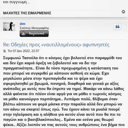
και συγγνωμη...
ΜΑΧΗΤΕΣ ΤΗΣ ΕΙΜΑΡΜΕΝΗΣ
ο
ρ
dim
υ
Σούπερ Ιδεογραφίτης
ή
Re: Οδηγίες προς «ναυτιλλομένους» αφυπνηστές
Δ
Τετ 07 Δεκ 2022, 22:37
η
Συμφωνώ Τασούλα ότι ο κόσμος έχει βολευτεί στο παραμμύθι του
μ
και δεν έχει καμιά όρεξη να ξεβολευτεί και να δει την
ο
σ
πραγματικότητα.. Είναι δε τόσο προχωρημένη η κατάσταση του
ί
που μπορεί να συγκριθεί με κάποιον ασθενή σε κώμα. Εχει
ε
μεγαλώσει μέσα στην προπαγάνδα και το ψέμα και έχει
υ
σφυρηλατηθεί με βρωμιά, πονηριά, διαφθορά και γενικά με αξίες
σ
ανάποδες με αυτές που θα έπρεπε να τηρεί. Μακάρι να κάνω λάθος
η
αλλά φαίνεται ότι πλέον είναι αργά για να μάθει ο τωρινός κόσμος
να μάθει καινούργιο περπάτημα.. Λυπάμαι πολύ, θλίβομαι όταν
βλέπω κάποιον να φορά μάσκα στην παραλία αλλά δεν μπορώ να
τον κάνω να σκεφτεί όπως εγώ. Του έχουν κάνει τα μυαλά πουρέ
στην τηλεόραση και η αλήθεια για αυτόν είναι αυτό που θα πει το
παγώνι και ο βασιβλακόπουλος.. Εμένα και εσένα μας θεωρεί
ψέκια.. Αξίζει λοιπόν να πας αυτούς τους ανθρώπους ένα βήμα πιο