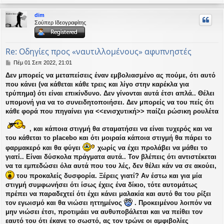
ο
ρ
dim
υ
Σούπερ Ιδεογραφίτης
ή
Re: Οδηγίες προς «ναυτιλλομένους» αφυπνηστές
Δ
Πέμ 01 Σεπ 2022, 21:01
η
Δεν μπορείς να μεταπείσεις έναν εμβολιασμένο ας πούμε, ότι αυτό
μ
που κάνει (να κάθεται κάθε τρεις και λίγο στην καρέκλα για
ο
σ
τρύπημα) ότι είναι επικίνδυνο. Δεν γίνονται αυτά έτσι απλά.. Θέλει
ί
υπομονή για να το συνειδητοποιήσει. Δεν μπορείς να του πείς ότι
ε
κάθε φορά που πηγαίνει για <<ενισχυτική>> παίζει ρώσικη ρουλέτα
υ
σ
, και κάποια στιγμή θα σταματήσει να είναι τυχερός και να
η
του κάθεται το placebo και ότι μοιραία κάποια στιγμή θα πάρει το
φαρμακερό και θα φύγει
χωρίς να έχει προλάβει να μάθει το
γιατί.. Είναι δύσκολα πράγματα αυτά.. Τον βλέπεις ότι αντιστέκεται
να τα εμπεδώσει όλα αυτά που του λές, δεν θέλει κάν να σε ακούει,
του προκαλείς δυσφορία. Ξέρεις γιατί? Αν έστω και για μία
στιγμή συμφωνήσει ότι ίσως έχεις ένα δίκιο, τότε αυτομάτως
πρέπει να παραδεχτεί ότι έχει κάνει μαλακία και αυτό θα του ρίξει
τον εγωισμό και θα νιώσει ηττημένος
. Προκειμένου λοιπόν να
μην νιώσει έτσι, προτιμάει να αυθυποβάλεται και να πείθει τον
εαυτό του ότι έκανε το σωστό, ας τον τρώνε οι αμφιβολίες