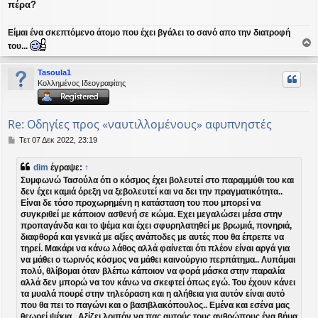
πέρα?
Είμαι ένα σκεπτόμενο άτομο που έχει βγάλει το σανό απο την διατροφή
του...
ο
ρ
Tasoula1
υ
Κολλημένος Ιδεογραφίτης
ή
Re: Οδηγίες προς «ναυτιλλομένους» αφυπνηστές
Δ
Τετ 07 Δεκ 2022, 23:19
η
μ
dim
έγραψε:
↑
ο
Συμφωνώ Τασούλα ότι ο κόσμος έχει βολευτεί στο παραμμύθι του και
σ
δεν έχει καμιά όρεξη να ξεβολευτεί και να δει την πραγματικότητα..
ί
Είναι δε τόσο προχωρημένη η κατάσταση του που μπορεί να
ε
υ
συγκριθεί με κάποιον ασθενή σε κώμα. Εχει μεγαλώσει μέσα στην
σ
προπαγάνδα και το ψέμα και έχει σφυρηλατηθεί με βρωμιά, πονηριά,
η
διαφθορά και γενικά με αξίες ανάποδες με αυτές που θα έπρεπε να
τηρεί. Μακάρι να κάνω λάθος αλλά φαίνεται ότι πλέον είναι αργά για
να μάθει ο τωρινός κόσμος να μάθει καινούργιο περπάτημα.. Λυπάμαι
πολύ, θλίβομαι όταν βλέπω κάποιον να φορά μάσκα στην παραλία
αλλά δεν μπορώ να τον κάνω να σκεφτεί όπως εγώ. Του έχουν κάνει
τα μυαλά πουρέ στην τηλεόραση και η αλήθεια για αυτόν είναι αυτό
που θα πει το παγώνι και ο βασιβλακόπουλος.. Εμένα και εσένα μας
θεωρεί ψέκια.. Αξίζει λοιπόν να πας αυτούς τους ανθρώπους ένα βήμα