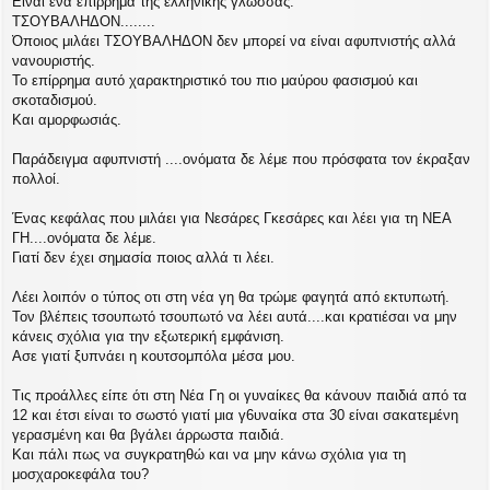
Είναι ένα επίρρημα της ελληνικής γλώσσας.
ο
σ
ΤΣΟΥΒΑΛΗΔΟΝ........
ί
Όποιος μιλάει ΤΣΟΥΒΑΛΗΔΟΝ δεν μπορεί να είναι αφυπνιστής αλλά
ε
νανουριστής.
υ
Το επίρρημα αυτό χαρακτηριστικό του πιο μαύρου φασισμού και
σ
σκοταδισμού.
η
Και αμορφωσιάς.
Παράδειγμα αφυπνιστή ....ονόματα δε λέμε που πρόσφατα τον έκραξαν
πολλοί.
Ένας κεφάλας που μιλάει για Νεσάρες Γκεσάρες και λέει για τη ΝΕΑ
ΓΗ....ονόματα δε λέμε.
Γιατί δεν έχει σημασία ποιος αλλά τι λέει.
Λέει λοιπόν ο τύπος οτι στη νέα γη θα τρώμε φαγητά από εκτυπωτή.
Τον βλέπεις τσουπωτό τσουπωτό να λέει αυτά....και κρατιέσαι να μην
κάνεις σχόλια για την εξωτερική εμφάνιση.
Ασε γιατί ξυπνάει η κουτσομπόλα μέσα μου.
Τις προάλλες είπε ότι στη Νέα Γη οι γυναίκες θα κάνουν παιδιά από τα
12 και έτσι είναι το σωστό γιατί μια γ6υναίκα στα 30 είναι σακατεμένη
γερασμένη και θα βγάλει άρρωστα παιδιά.
Και πάλι πως να συγκρατηθώ και να μην κάνω σχόλια για τη
μοσχαροκεφάλα του?