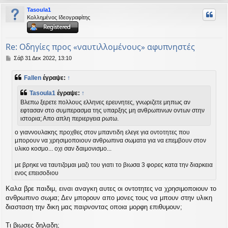
ρ
Tasoula1
υ
Κολλημένος Ιδεογραφίτης
ή
Re: Οδηγίες προς «ναυτιλλομένους» αφυπνηστές
Δ
Σάβ 31 Δεκ 2022, 13:10
η
μ
Fallen
έγραψε:
↑
ο
σ
Tasoula1
έγραψε:
↑
ί
Βλεπω ξερετε πολλους ελληνες ερευνητες, γνωριζετε μηπως αν
ε
εφτασαν στο συμπερασμα της υπαρξης μη ανθρωπινων οντων στην
υ
ιστορια; Απο απλη περιεργεια ρωτω.
σ
η
ο γιαννουλακης προχθες στον μπαντιδη ελεγε για οντοτητες που
μπορουν να χρησιμοποιουν ανθρωπινα σωματα για να επεμβουν στον
υλικο κοσμο... οχι σαν δαιμονισμο...
με βρηκε να ταυτιζομαι μαζι του γιατι το βιωσα 3 φορες κατα την διαρκεια
ενος επεισοδιου
Καλα βρε παιδιμ, ειναι αναγκη αυτες οι οντοτητες να χρησιμοποιουν το
ανθρωπινο σωμα; Δεν μπορουν απο μονες τους να μπουν στην υλικη
διασταση την δικη μας παιρνοντας οποια μορφη επιθυμουν;
Τι βιωσες δηλαδη;