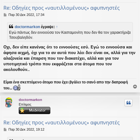
Re: Οδηγίες προς «ναυτιλλομένους» αφυπνηστές
Δ
Παρ 30 Δεκ 2022, 17:34
η
μ
doctormarkon
έγραψε:
↑
ο
Εγώ πάντως δεν εννοούσα τον Κασταμονίτη που δεν θα τον χαρακτήριζα
σ
Τσουβαληδόν.
ί
ε
Οχι, δεν είπε κανένας ότι το εννοούσες εσύ. Εγώ το εννοούσα και
υ
σ
άφησα αιχμή, όχι για το αν αυτά που λέει δεν είναι οκ, αλλά για την
η
αλαζονεία και έπαρση που τον διακατέχει, αλλά και για τον
υποτιμητικό τρόπο που εκφράζεται στα άτομα που τον
ακολουθούν..
Είμαι ένα σκεπτόμενο άτομο που έχει βγάλει το σανό απο την διατροφή
του...
ο
ρ
doctormarkon
υ
Επίτιμος
ή
Re: Οδηγίες προς «ναυτιλλομένους» αφυπνηστές
Δ
Παρ 30 Δεκ 2022, 19:12
η
μ