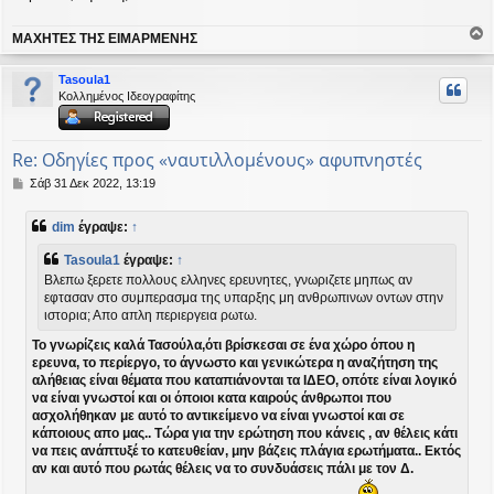
ΜΑΧΗΤΕΣ ΤΗΣ ΕΙΜΑΡΜΕΝΗΣ
ο
ρ
Tasoula1
υ
Κολλημένος Ιδεογραφίτης
ή
Re: Οδηγίες προς «ναυτιλλομένους» αφυπνηστές
Δ
Σάβ 31 Δεκ 2022, 13:19
η
μ
dim
έγραψε:
↑
ο
σ
Tasoula1
έγραψε:
↑
ί
Βλεπω ξερετε πολλους ελληνες ερευνητες, γνωριζετε μηπως αν
ε
εφτασαν στο συμπερασμα της υπαρξης μη ανθρωπινων οντων στην
υ
ιστορια; Απο απλη περιεργεια ρωτω.
σ
η
Το γνωρίζεις καλά Τασούλα,ότι βρίσκεσαι σε ένα χώρο όπου η
ερευνα, το περίεργο, το άγνωστο και γενικώτερα η αναζήτηση της
αλήθειας είναι θέματα που καταπιάνονται τα ΙΔΕΟ, οπότε είναι λογικό
να είναι γνωστοί και οι όποιοι κατα καιρούς άνθρωποι που
ασχολήθηκαν με αυτό το αντικείμενο να είναι γνωστοί και σε
κάποιους απο μας.. Τώρα για την ερώτηση που κάνεις , αν θέλεις κάτι
να πεις ανάπτυξέ το κατευθείαν, μην βάζεις πλάγια ερωτήματα.. Εκτός
αν και αυτό που ρωτάς θέλεις να το συνδυάσεις πάλι με τον Δ.