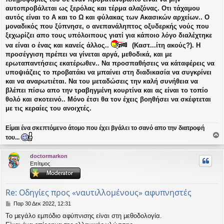
ί
αυτοπροβάλεται ως ξερόλας και τέρμα αλαζόνας. Οτι τάχαμου
ε
αυτός είναι το Α και το Ω και φύλακας των Ακασικών αρχείων.. Ο
υ
μοναδικός που ξύπνησε, ο ανεπανάληπτος οξυδερκής νούς που
σ
ξεχωρίζει απο τους υπόλοιπους γιατί για κάποιο λόγο διαλέχτηκε
η
να είναι ο ένας και κανείς άλλος..
(Καστ...ίτη ακούς?). Η
προσέγγιση πρέπει να γίνεται αργά, μεθοδικά, και με
ερωταπαντήσεις εκατέρωθεν.. Να προσπαθήσεις να κάταφέρεις να
υποψιάζεις το προβατάκι να μπαίνει στη διαδικασία να συγκρίνει
και να αναρωτιέται. Να του μεταδώσεις την καλή συνήθεια να
βλέπει πίσω απο την τραβηγμένη κουρτίνα και ας είναι το τοπίο
θολό και σκοτεινό.. Μόνο έτσι θα τον έχεις βοηθήσει να σκέφτεται
με τις κεραίες του ανοιχτές.
Είμαι ένα σκεπτόμενο άτομο που έχει βγάλει το σανό απο την διατροφή
του...
ο
ρ
doctormarkon
υ
Επίτιμος
ή
Re: Οδηγίες προς «ναυτιλλομένους» αφυπνηστές
Δ
Παρ 30 Δεκ 2022, 12:31
η
Το μεγάλο εμπόδιο αφύπνισης είναι στη μεθοδολογία.
μ