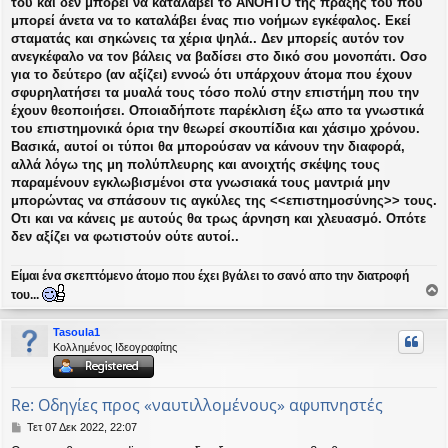
του και δεν μπορεί να καταλάβει το ΑΝΟΗΤΟ της πράξης του που
μπορεί άνετα να το καταλάβει ένας πιο νοήμων εγκέφαλος. Εκεί
σταματάς και σηκώνεις τα χέρια ψηλά.. Δεν μπορείς αυτόν τον
ανεγκέφαλο να τον βάλεις να βαδίσει στο δικό σου μονοπάτι. Οσο
για το δεύτερο (αν αξίζει) εννοώ ότι υπάρχουν άτομα που έχουν
σφυρηλατήσει τα μυαλά τους τόσο πολύ στην επιστήμη που την
έχουν θεοποιήσει. Οποιαδήποτε παρέκλιση έξω απο τα γνωστικά
του επιστημονικά όρια την θεωρεί σκουπίδια και χάσιμο χρόνου.
Βασικά, αυτοί οι τύποι θα μπορούσαν να κάνουν την διαφορά,
αλλά λόγω της μη πολύπλευρης και ανοιχτής σκέψης τους
παραμένουν εγκλωβισμένοι στα γνωσιακά τους μαντριά μην
μπορώντας να σπάσουν τις αγκύλες της <<επιστημοσύνης>> τους.
Οτι και να κάνεις με αυτούς θα τρως άρνηση και χλευασμό. Οπότε
δεν αξίζει να φωτιστούν ούτε αυτοί..
Είμαι ένα σκεπτόμενο άτομο που έχει βγάλει το σανό απο την διατροφή
του...
ο
ρ
Tasoula1
υ
Κολλημένος Ιδεογραφίτης
ή
Re: Οδηγίες προς «ναυτιλλομένους» αφυπνηστές
Δ
Τετ 07 Δεκ 2022, 22:07
η