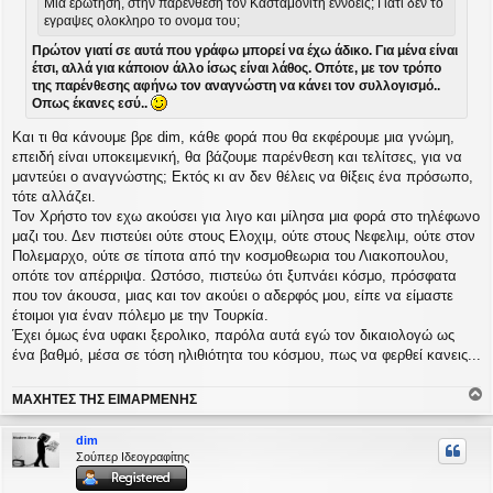
Μια ερωτηση, στην παρενθεση τον Κασταμονιτη εννοεις; Γιατι δεν το
ε
εγραψες ολοκληρο το ονομα του;
υ
σ
Πρώτον γιατί σε αυτά που γράφω μπορεί να έχω άδικο. Για μένα είναι
η
έτσι, αλλά για κάποιον άλλο ίσως είναι λάθος. Οπότε, με τον τρόπο
της παρένθεσης αφήνω τον αναγνώστη να κάνει τον συλλογισμό..
Οπως έκανες εσύ..
Και τι θα κάνουμε βρε dim, κάθε φορά που θα εκφέρουμε μια γνώμη,
επειδή είναι υποκειμενική, θα βάζουμε παρένθεση και τελίτσες, για να
μαντεύει ο αναγνώστης; Εκτός κι αν δεν θέλεις να θίξεις ένα πρόσωπο,
τότε αλλάζει.
Τον Χρήστο τον εχω ακούσει για λιγο και μίλησα μια φορά στο τηλέφωνο
μαζι του. Δεν πιστεύει ούτε στους Ελοχιμ, ούτε στους Νεφελιμ, ούτε στον
Πολεμαρχο, ούτε σε τίποτα από την κοσμοθεωρια του Λιακοπουλου,
οπότε τον απέρριψα. Ωστόσο, πιστεύω ότι ξυπνάει κόσμο, πρόσφατα
που τον άκουσα, μιας και τον ακούει ο αδερφός μου, είπε να είμαστε
έτοιμοι για έναν πόλεμο με την Τουρκία.
Έχει όμως ένα υφακι ξερολικο, παρόλα αυτά εγώ τον δικαιολογώ ως
ένα βαθμό, μέσα σε τόση ηλιθιότητα του κόσμου, πως να φερθεί κανεις...
ΜΑΧΗΤΕΣ ΤΗΣ ΕΙΜΑΡΜΕΝΗΣ
ο
ρ
dim
υ
Σούπερ Ιδεογραφίτης
ή