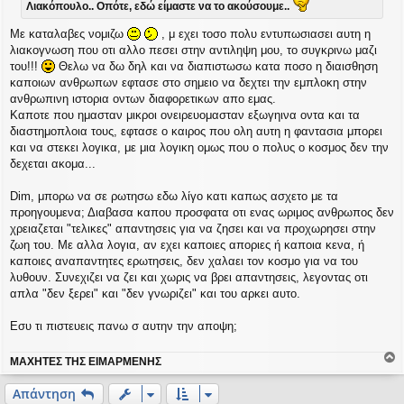
Λιακόπουλο.. Οπότε, εδώ είμαστε να το ακούσουμε..
Με καταλαβες νομιζω
, μ εχει τοσο πολυ εντυπωσιασει αυτη η
λιακογνωση που οτι αλλο πεσει στην αντιληψη μου, το συγκρινω μαζι
του!!!
Θελω να δω δηλ και να διαπιστωσω κατα ποσο η διαισθηση
καποιων ανθρωπων εφτασε στο σημειο να δεχτει την εμπλοκη στην
ανθρωπινη ιστορια οντων διαφορετικων απο εμας.
Καποτε που ημασταν μικροι ονειρευομασταν εξωγηινα οντα και τα
διαστημοπλοια τους, εφτασε ο καιρος που ολη αυτη η φαντασια μπορει
και να στεκει λογικα, με μια λογικη ομως που ο πολυς ο κοσμος δεν την
δεχεται ακομα...
Dim, μπορω να σε ρωτησω εδω λίγο κατι καπως ασχετο με τα
προηγουμενα; Διαβασα καπου προσφατα οτι ενας ωριμος ανθρωπος δεν
χρειαζεται "τελικες" απαντησεις για να ζησει και να προχωρησει στην
ζωη του. Με αλλα λογια, αν εχει καποιες αποριες ή καποια κενα, ή
καποιες αναπαντητες ερωτησεις, δεν χαλαει τον κοσμο για να του
λυθουν. Συνεχιζει να ζει και χωρις να βρει απαντησεις, λεγοντας οτι
απλα "δεν ξερει" και "δεν γνωριζει" και του αρκει αυτο.
Εσυ τι πιστευεις πανω σ αυτην την αποψη;
ΜΑΧΗΤΕΣ ΤΗΣ ΕΙΜΑΡΜΕΝΗΣ
ο
ρ
Απάντηση
υ