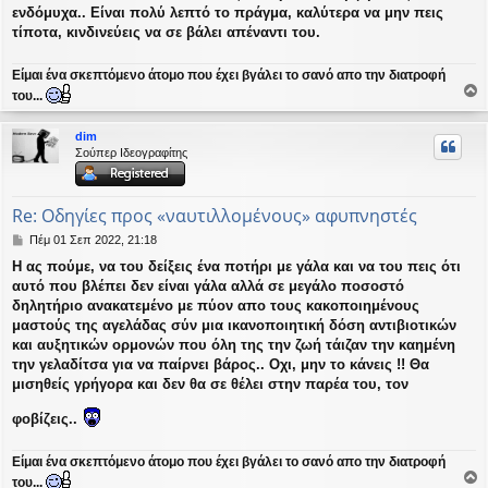
ενδόμυχα.. Είναι πολύ λεπτό το πράγμα, καλύτερα να μην πεις
τίποτα, κινδινεύεις να σε βάλει απέναντι του.
Είμαι ένα σκεπτόμενο άτομο που έχει βγάλει το σανό απο την διατροφή
του...
ο
ρ
dim
υ
Σούπερ Ιδεογραφίτης
ή
Re: Οδηγίες προς «ναυτιλλομένους» αφυπνηστές
Δ
Πέμ 01 Σεπ 2022, 21:18
η
Η ας πούμε, να του δείξεις ένα ποτήρι με γάλα και να του πεις ότι
μ
αυτό που βλέπει δεν είναι γάλα αλλά σε μεγάλο ποσοστό
ο
σ
δηλητήριο ανακατεμένο με πύον απο τους κακοποιημένους
ί
μαστούς της αγελάδας σύν μια ικανοποιητική δόση αντιβιοτικών
ε
και αυξητικών ορμονών που όλη της την ζωή τάιζαν την καημένη
υ
την γελαδίτσα για να παίρνει βάρος.. Οχι, μην το κάνεις !! Θα
σ
μισηθείς γρήγορα και δεν θα σε θέλει στην παρέα του, τον
η
φοβίζεις..
Είμαι ένα σκεπτόμενο άτομο που έχει βγάλει το σανό απο την διατροφή
του...