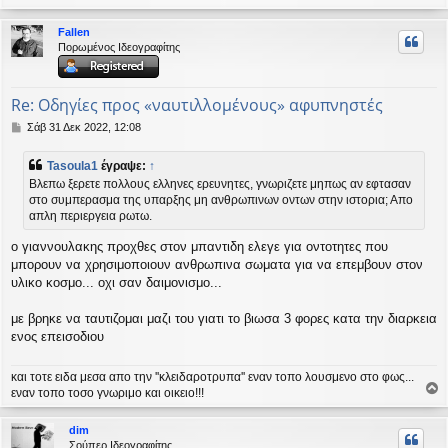
ο
ρ
Fallen
υ
Πορωμένος Ιδεογραφίτης
ή
Re: Οδηγίες προς «ναυτιλλομένους» αφυπνηστές
Δ
Σάβ 31 Δεκ 2022, 12:08
η
μ
Tasoula1
έγραψε:
↑
ο
Βλεπω ξερετε πολλους ελληνες ερευνητες, γνωριζετε μηπως αν εφτασαν
σ
στο συμπερασμα της υπαρξης μη ανθρωπινων οντων στην ιστορια; Απο
ί
απλη περιεργεια ρωτω.
ε
υ
ο γιαννουλακης προχθες στον μπαντιδη ελεγε για οντοτητες που
σ
η
μπορουν να χρησιμοποιουν ανθρωπινα σωματα για να επεμβουν στον
υλικο κοσμο... οχι σαν δαιμονισμο...
με βρηκε να ταυτιζομαι μαζι του γιατι το βιωσα 3 φορες κατα την διαρκεια
ενος επεισοδιου
και τοτε ειδα μεσα απο την ''κλειδαροτρυπα'' εναν τοπο λουσμενο στο φως...
εναν τοπο τοσο γνωριμο και οικειο!!!
ο
ρ
dim
υ
Σούπερ Ιδεογραφίτης