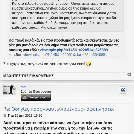
Και στο τέλος θα σε παρεξηγησουν... Όπως είπες εμείς γι αυτούς
σ
η
είμαστε ψεκασμενοι...Μηπως όμως σε λίγο καιρό δεν θα
θεωρουμαστε απλά και μόνο ψεκασμενοι, αλλά επικίνδυνοι για το
σύστημα και σε κάποιο χώρο θα μας έχουν ετοιμάσει στρατόπεδα
απομόνωσης καθώς θα δηλώνουμε άρνηση στο δικτατορικο
καθεστώς τους;... Μια σκέψη κάνω...
Και πολύ καλά κάνεις που προβληματίζεσαι και σκέφτεσαι, αν θες
ρίξε μια ματιά εδώ σε ένα νήμα που είχα ανοίξει και μοιράστηκα τις
σκέψεις μου εδώ :
viewtopic.php?f=145&t=22051#p345889
και εδώ :
viewtopic.php?f=145&t=22051&start=25#p354085
Σ ευχαριστω, πηγαινω να σου απαντησω εκει!
ΜΑΧΗΤΕΣ ΤΗΣ ΕΙΜΑΡΜΕΝΗΣ
ο
ρ
dim
υ
Σούπερ Ιδεογραφίτης
ή
Re: Οδηγίες προς «ναυτιλλομένους» αφυπνηστές
Δ
Πέμ 15 Δεκ 2022, 18:20
η
Αυτό που πρέπει πάντα κάποιος να έχει υπόψιν του όταν
μ
προσπαθεί να μεταφέρει την σκέψη του την έρευνα και τις
ο
σ
πληροφορίες του σε έναν προβατάνθρωπο είναι να μην