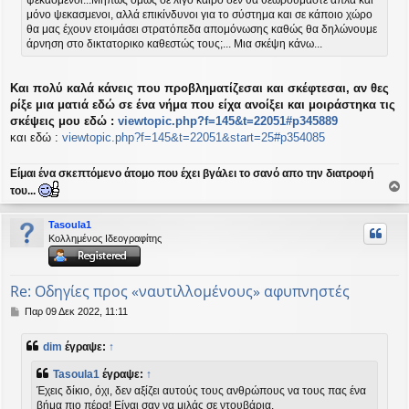
σ
μόνο ψεκασμενοι, αλλά επικίνδυνοι για το σύστημα και σε κάποιο χώρο
η
θα μας έχουν ετοιμάσει στρατόπεδα απομόνωσης καθώς θα δηλώνουμε
άρνηση στο δικτατορικο καθεστώς τους;... Μια σκέψη κάνω...
Και πολύ καλά κάνεις που προβληματίζεσαι και σκέφτεσαι, αν θες
ρίξε μια ματιά εδώ σε ένα νήμα που είχα ανοίξει και μοιράστηκα τις
σκέψεις μου εδώ :
viewtopic.php?f=145&t=22051#p345889
και εδώ :
viewtopic.php?f=145&t=22051&start=25#p354085
Είμαι ένα σκεπτόμενο άτομο που έχει βγάλει το σανό απο την διατροφή
του...
ο
ρ
Tasoula1
υ
Κολλημένος Ιδεογραφίτης
ή
Re: Οδηγίες προς «ναυτιλλομένους» αφυπνηστές
Δ
Παρ 09 Δεκ 2022, 11:11
η
μ
dim
έγραψε:
↑
ο
σ
Tasoula1
έγραψε:
↑
ί
Έχεις δίκιο, όχι, δεν αξίζει αυτούς τους ανθρώπους να τους πας ένα
ε
βήμα πιο πέρα! Είναι σαν να μιλάς σε ντουβάρια.
υ