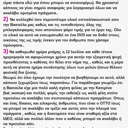
είμαι πάντα εδώ για όπου μπορώ να συνεισφέρω). Θα χρειαστεί
κάποιος να γίνει σημείο αναφοράς για λογαριασμό όλων και να
αναλάβει ορισμένα πράγματα..
2)
Να συλλεχθεί όσο περισσότερο υλικό οπτικό/ακουστικό απο
την Βασούλα μας καθώς και τις τοποθετήσεις όλης της
μπλογκόσφαιρας που αποτείουν φόρο τιμής για το έργο της. Ολο
το υλικό να αυτό να ενσωματωθεί σε ένα DVD και να δοθεί στους
οικείους της ως τιμής ένεκεν για τον άνθρωπο που χάσαμε
πρόσφατα..
3)
Να καθιερωθεί ημέρα μνήμης η 12 Ιουλίου και κάθε τέτοια
ημερομηνία να αφιερώνουμε χρόνο για αυτήν την εξαιρετική ψυχή
προσθέτοντας ο καθένας ότι θέλει στο νήμα της , καθώς και η μέρα
αυτή να γίνεται ημέρα συνάντησης όλων των μελών (όσων θέλουν
φυσικά) δια ζώσης.
Θεωρώ ότι όλοι έχουμε την ποιότητα να βοηθήσουμε σε αυτό, αλλά
κάποιοι ξεχωρίζουν ίσως παραπάνω. Για παράδειγμα γνωρίζω ότι
η Βασούλα είχε μια πολύ καλή σχέση φιλίας με την Κατερίνα
(kat_woman) και πολλές φoρές την εκθείαζε ως καλή φίλη οπότε
προτείνω να αναλάβει τον συντονισμό κάποιων πραγμάτων. Οπως
και ένας δίκαιος και ειλικρινής άνθρωπος που είναι ο ΟΤΤΟ ίσως
να μπορεί να αναλάβει να τρέξει και αυτός απο την πλευρά του
πράγματα , καθώς και η δοκτορέσα που είναι σταθερή αξία στα
ΙΔΕΟ, αλλά και πολλοί άλλοι που ο καθένας μπορεί να αναλάβει ή
να προτείνει κάτι.