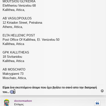
MOUTSIOU GLYKERIA
μ
Eleftheriou Venizelou 68
ο
σ
Kallithea, Attica,
ί
ε
AB VASILOPOULOS
υ
12 Kiriadon Street, Petralona
σ
Athens, Attica,
η
ELTA HELLENIC POST
Post Office Of Kallithea, El. Venizelou 50
Kallithea, Attica
GPK KALLITHEAS
18 Sivitanidou
Kallithea, Attica
AB MOSCHATO
Makrygianni 73
Moschato, Attica,
Είμαι ένα σκεπτόμενο άτομο που έχει βγάλει το σανό απο την διατροφή
του...
ο
ρ
doctormarkon
υ
Επίτιμος