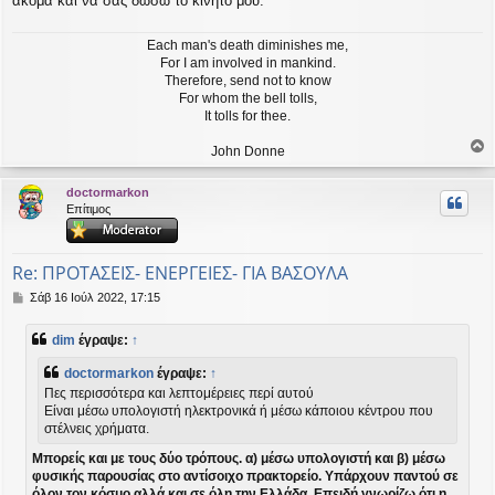
ακομα και να σας δωσω το κινητο μου.
Each man's death diminishes me,
For I am involved in mankind.
Therefore, send not to know
For whom the bell tolls,
It tolls for thee.
John Donne
ο
ρ
doctormarkon
υ
Επίτιμος
ή
Re: ΠΡΟΤΑΣΕΙΣ- ΕΝΕΡΓΕΙΕΣ- ΓΙΑ ΒΑΣΟΥΛΑ
Δ
Σάβ 16 Ιούλ 2022, 17:15
η
μ
dim
έγραψε:
↑
ο
σ
doctormarkon
έγραψε:
↑
ί
Πες περισσότερα και λεπτομέρειες περί αυτού
ε
Είναι μέσω υπολογιστή ηλεκτρονικά ή μέσω κάποιου κέντρου που
υ
στέλνεις χρήματα.
σ
η
Μπορείς και με τους δύο τρόπους. α) μέσω υπολογιστή και β) μέσω
φυσικής παρουσίας στο αντίσοιχο πρακτορείο. Υπάρχουν παντού σε
όλον τον κόσμο αλλά και σε όλη την Ελλάδα. Επειδή γνωρίζω ότι η