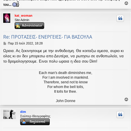
του...
ο
ρ
kat_woman
υ
Site Admin
ή
Re: ΠΡΟΤΑΣΕΙΣ- ΕΝΕΡΓΕΙΕΣ- ΓΙΑ ΒΑΣΟΥΛΑ
Δ
Παρ 15 Ιούλ 2022, 18:28
η
Ωραια. Ας ξεκινησουμε με την ανθοδεσμη. Θα κοιταξω αμεσα, αυριο κι
μ
ολας κι αν δεν μπορεσω απο Δευτέρα, να ρωτησω σε ανθοπωλείο, να
ο
σ
το δρομολογησουμε. Ειναι πολυ ωραια η ιδεα σου Dim!
ί
ε
Each man's death diminishes me,
υ
For I am involved in mankind.
σ
Therefore, send not to know
η
For whom the bell tolls,
It tolls for thee.
John Donne
ο
ρ
dim
υ
Σούπερ Ιδεογραφίτης
ή