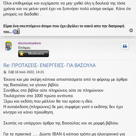
Όλοι επιθυμούμε και ευχόμαστε να μην χαθεί όλη η δουλειά της τόσα
σ
χρόνια και να μείνει γιατί έχει να ξυπνήσει πολύ κόσμο ακόμα. Κάνε ότι
η
μπορείς να διαδοθεί .
Είμαι ένα σκεπτόμενο άτομο που έχει βγάλει το σανό απο την διατροφή
του...
ο
ρ
doctormarkon
υ
Επίτιμος
ή
Re: ΠΡΟΤΑΣΕΙΣ- ΕΝΕΡΓΕΙΕΣ- ΓΙΑ ΒΑΣΟΥΛΑ
Δ
Σάβ 16 Ιούλ 2022, 14:21
η
Έκανα και μία σκέψη κάποια αποσπάσματα από το φόρουμ με άρθρα
μ
της Βασούλας να γίνουν βιβλίο.
ο
σ
Συνήθως στα βιβλία ούτε πληρώνεις ούτε σε πληρώνουν
ί
Τουλάχιστον στα 1000 πρώτα αντίτυπα.
ε
Ξέρω και εκδότη που μάλλον θα του αρέσει η ιδέα.
υ
Η αυτοέκδοση (πληρώνεις) δε μας συμφέρει γιατί ο εκδότης δεν έχει
σ
κίνητρο να κάνει προώθηση.
η
Σκοπός να υπάρχουν άρθρα της Βασούλας και σε μορφή βιβλίου.
Για τα πρακτικά ..... Δώστε ΙΒΑΝ ή κάποιο τρόπο μη ηλεκτρονικό για