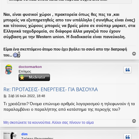
σ
η
Ναι, είναι φυσικοί χώροι , πρακτορεία όπως θες πες τα ,και
μπορείς να εξυπηρετηθείς απο τον υπάλληλο ( συνήθως είναι ένας)
και τέτοιους χώρους μπορείς να βρείς μέσα σε σούπερ μαρκετ, στα
Ελληνικά ταχυδρομεία, σε διάφορα άλλα μαγαζιά που έχουν
σύμβαση με την Western union. Η διαδικασία είναι πανεύκολη.
Είμαι ένα σκεπτόμενο άτομο που έχει βγάλει το σανό απο την διατροφή
του...
ο
ρ
doctormarkon
υ
Επίτιμος
ή
Re: ΠΡΟΤΑΣΕΙΣ- ΕΝΕΡΓΕΙΕΣ- ΓΙΑ ΒΑΣΟΥΛΑ
Δ
Σάβ 16 Ιούλ 2022, 18:48
η
Τι χρειάζεται? Όνομα επώνυμο αριθμός λογαριασμού η τηλεφωνούν ή τα
μ
παραλαμβάνει ο παραλήπτης από κατάστημα της περιοχής του?
ο
σ
ί
Μη σκοτώνετε τα κουνούπια. Αλλοι σας πίνουν το αίμα
ε
ο
υ
ρ
σ
dim
υ
η
Σούπερ Ιδεογραφίτης