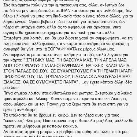
μ
Σας ευχαριστω πολυ για την εμπιστοσυνη σας, αλλα, σκέφτηκα βρε
ο
σ
παιδιά να μην μπερδευτούμε με ΙΒΑΝ και τέτοια για την ανθοδέσμη, δεν
ί
θέλω ειλικρινά να μπω στη διαδικασία τόσο ο ένας, τόσο ο άλλος, για τα
ε
λεφτα εννοω. Ωραια βεβαια η ιδεα του dim για το western union, δεν
υ
ηξερα οτι υπαρχει αυτο, αλλα ας το αφησουμε για αργοτερα, γιατι
σ
σιγουρα θα χρειαστουμε χρηματα για τον host η για κατι αλλο.
η
Επιτρέψτε μου λοιπόν, και θα μου δώσετε χαρά αν συμφωνήσετε, να την
πληρώσω εγώ, αλλά φυσικα, στην κάρτα που σκέφτομαι να φτιάξω, η
αναφορά θα γίνει στα ΙΔΕΟΓΡΑΦΗΜΑΤΑ εκ μέρους όλων μας.
Αν συμφωνείτε με το παραπάνω, σκέφτηκα τα εξής απλά λογάκια για
την κάρτα: " ΣΤΗ ΒΙΚΥ ΜΑΣ, ΤΗ ΒΑΣΟΥΛΑ ΜΑΣ, ΤΗΝ ΑΡΕΛΑ ΜΑΣ,
ΑΠΟ ΤΟΥΣ ΦΙΛΟΥΣ ΣΤΑ ΙΔΕΟΓΡΑΦΗΜΑΤΑ, ΝΑ ΕΧΕΙΣ ΚΑΛΟ ΤΑΞΙΔΙ
ΣΤΟΝ ΠΑΡΑΔΕΙΣΟ ΣΟΥ...ΣΕ ΕΥΧΑΡΙΣΤΟΥΜΕ ΓΙΑ ΤΗ ΓΕΜΑΤΗ ΑΓΑΠΗ
ΠΡΟΣΦΟΡΑ ΣΟΥ, ΓΙΑ ΤΗ ΦΙΛΙΑ ΣΟΥ, ΓΙΑ ΟΛΑ ΟΣΑ ΑΚΟΥΡΑΣΤΑ ΜΑΣ
ΕΜΑΘΕΣ. ΘΑ ΣΕ ΘΥΜΟΜΑΣΤΕ ΠΑΝΤΑ" ....αν έχετε κάποια άλλη ιδέα
μου λέτε!
Πηγα σημερα λοιπον στο ανθοπωλειο και ρωτησα. Σκεφτομαι για λευκα
τριανταφυλλα και λιλιουμ. Κανονισαμε να περασω απο εκει Δευτερα,
αφου μιλησω και με τον Γιαννη για να ξερω ποτε θα ειναι σπιτι για να
ερθει η ανθοδεσμη.
Τα υπολοιπα θα τα βρουμε εν καιρω. Δεν το ηξερα αυτο για τους
"κοκκινους" Ηλιε μας. Ποσο προνοητικη η Βασουλα μας! Αρα, μαλλον θα
πρεπει να μιλησουμε με καποιον κοκκινο.
Αν σε αυτη τη φαση μπορω να βοηθησω σε οτιδηποτε αλλο, πειτε μου