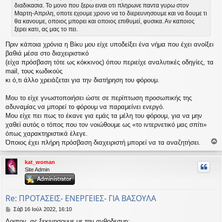
σ
διαδικασια. Το μονο που ξερω ειναι οτι πληρωνε παντα γυρω στον
η
Μαρτη-Απριλη, οποτε εχουμε χρονο να το διερευνησουμε και να δουμε τι
θα κανουμε, οποιος μπορει και οποιος επιθυμεί, φυσικα. Αν καποιος
ξερει κατι, ας μας το πει.
Πριν κάποια χρόνια η Βίκυ μου είχε υποδείξει ένα νήμα που έχει ανοίξει
βαθιά μέσα στο διαχειριστικό
(είχα πρόσβαση τότε ως κόκκινος) όπου περιείχε αναλυτικές οδηγίες, τα
mail, τους κωδικούς
κι ό,τι άλλο χρειάζεται για την διατήρηση του φόρουμ.
Μου το είχε γνωστοποιήσει ώστε σε περίπτωση προσωπικής της
αδυναμίας να μπορεί το φόρουμ να παραμείνει ενεργό.
Μου είχε πει πως το έκανε για εμάς τα μέλη του φόρουμ, για να μην
χαθεί αυτός ο τόπος που τον νοιώθουμε ως «το ιντερνετικό μας σπίτι»
όπως χαρακτηριστικά έλεγε.
Όποιος έχει πλήρη πρόσβαση διαχειριστή μπορεί να τα αναζητήσει.
ο
ρ
kat_woman
υ
Site Admin
ή
Re: ΠΡΟΤΑΣΕΙΣ- ΕΝΕΡΓΕΙΕΣ- ΓΙΑ ΒΑΣΟΥΛΑ
Δ
Σάβ 16 Ιούλ 2022, 16:10
η
Λοιπον, ας ξεκινησουμε με την ανθοδεσμη: