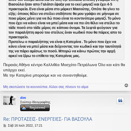
Βασούλα ήταν απο Γαλάτσι έψαξα για το εκεί μαγαζί και έχει 4-5
πρακτορεία. Ενα είναι μέσα στο μάρκετ Μασούτης. Οπότε θα γίνει το
εξής: όποιος θέλει να στείλει οτιδήποτε θα μου γράψει σε μήνυμα σε
ποιο μέρος μένει για να δώ ποιο είναι το κοντινότερο μαγαζί. Το μόνο
που έχει να κάνει είναι να μπεί μέσα και να πει ότι θέλει να στείλει το
τάδε ποσό στο τάδε μέρος σε κάποιο όνομα. Τα λεφτά φεύγουν για
τον παραλήπτη αφού του στείλεις έναν κωδικό που θα πάρεις απο το
πρακτορείο.
Προτείνω ο παραλήπτης να είναι η Κατερίνα . Το μόνο που έχει να
κάνει είναι να μπεί μέσα και δείχνοντας τον κωδικό και την ταυτότητά
της να πάρει αμέσως το ποσό. Μπορώ να κάνω πρώτος την αρχή
αρκεί να ξέρω το επίθετο της Κατερίνας μας.
Πειραιάς Αθήνα κέντρο Καλλιθέα Μοσχάτο Πετράλωνα Όλο και κάτι θα
υπάρχει εκεί.
Με την Κατερίνα μπορούμε και να συναντηθούμε.
Μη σκοτώνετε τα κουνούπια. Αλλοι σας πίνουν το αίμα
ο
ρ
dim
υ
Σούπερ Ιδεογραφίτης
ή
Re: ΠΡΟΤΑΣΕΙΣ- ΕΝΕΡΓΕΙΕΣ- ΓΙΑ ΒΑΣΟΥΛΑ
Δ
Σάβ 16 Ιούλ 2022, 17:21
η