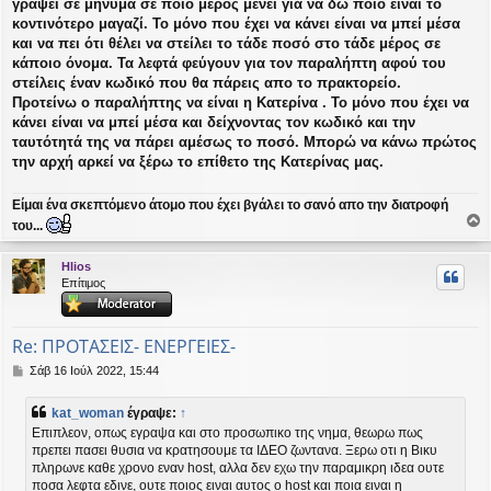
γράψει σε μήνυμα σε ποιο μέρος μένει για να δώ ποιο είναι το
κοντινότερο μαγαζί. Το μόνο που έχει να κάνει είναι να μπεί μέσα
και να πει ότι θέλει να στείλει το τάδε ποσό στο τάδε μέρος σε
κάποιο όνομα. Τα λεφτά φεύγουν για τον παραλήπτη αφού του
στείλεις έναν κωδικό που θα πάρεις απο το πρακτορείο.
Προτείνω ο παραλήπτης να είναι η Κατερίνα . Το μόνο που έχει να
κάνει είναι να μπεί μέσα και δείχνοντας τον κωδικό και την
ταυτότητά της να πάρει αμέσως το ποσό. Μπορώ να κάνω πρώτος
την αρχή αρκεί να ξέρω το επίθετο της Κατερίνας μας.
Είμαι ένα σκεπτόμενο άτομο που έχει βγάλει το σανό απο την διατροφή
του...
ο
ρ
Hlios
υ
Επίτιμος
ή
Re: ΠΡΟΤΑΣΕΙΣ- ΕΝΕΡΓΕΙΕΣ-
Δ
Σάβ 16 Ιούλ 2022, 15:44
η
μ
kat_woman
έγραψε:
↑
ο
Επιπλεον, οπως εγραψα και στο προσωπικο της νημα, θεωρω πως
σ
πρεπει πασει θυσια να κρατησουμε τα ΙΔΕΟ ζωντανα. Ξερω οτι η Βικυ
ί
πληρωνε καθε χρονο εναν host, αλλα δεν εχω την παραμικρη ιδεα ουτε
ε
υ
ποσα λεφτα εδινε, ουτε ποιος ειναι αυτος ο host και ποια ειναι η