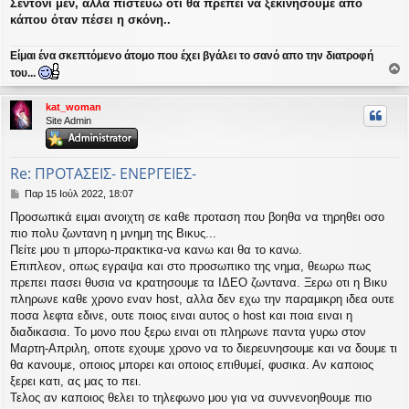
Σεντόνι μέν, αλλά πιστεύω ότι θα πρέπει να ξεκινήσουμε απο
κάπου όταν πέσει η σκόνη..
Είμαι ένα σκεπτόμενο άτομο που έχει βγάλει το σανό απο την διατροφή
του...
ο
ρ
kat_woman
υ
Site Admin
ή
Re: ΠΡΟΤΑΣΕΙΣ- ΕΝΕΡΓΕΙΕΣ-
Δ
Παρ 15 Ιούλ 2022, 18:07
η
Προσωπικά ειμαι ανοιχτη σε καθε προταση που βοηθα να τηρηθει οσο
μ
πιο πολυ ζωντανη η μνημη της Βικυς...
ο
σ
Πείτε μου τι μπορω-πρακτικα-να κανω και θα το κανω.
ί
Επιπλεον, οπως εγραψα και στο προσωπικο της νημα, θεωρω πως
ε
πρεπει πασει θυσια να κρατησουμε τα ΙΔΕΟ ζωντανα. Ξερω οτι η Βικυ
υ
πληρωνε καθε χρονο εναν host, αλλα δεν εχω την παραμικρη ιδεα ουτε
σ
ποσα λεφτα εδινε, ουτε ποιος ειναι αυτος ο host και ποια ειναι η
η
διαδικασια. Το μονο που ξερω ειναι οτι πληρωνε παντα γυρω στον
Μαρτη-Απριλη, οποτε εχουμε χρονο να το διερευνησουμε και να δουμε τι
θα κανουμε, οποιος μπορει και οποιος επιθυμεί, φυσικα. Αν καποιος
ξερει κατι, ας μας το πει.
Τελος αν καποιος θελει το τηλεφωνο μου για να συννενοηθουμε πιο