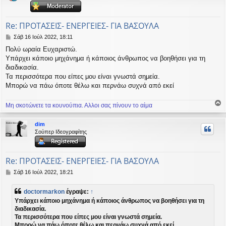
ή
Re: ΠΡΟΤΑΣΕΙΣ- ΕΝΕΡΓΕΙΕΣ- ΓΙΑ ΒΑΣΟΥΛΑ
Δ
Σάβ 16 Ιούλ 2022, 18:11
η
Πολύ ωραία Ευχαριστώ.
μ
Υπάρχει κάποιο μηχάνημα ή κάποιος άνθρωπος να βοηθήσει για τη
ο
σ
διαδικασία.
ί
Τα περισσότερα που είπες μου είναι γνωστά σημεία.
ε
Μπορώ να πάω όποτε θέλω και περνάω συχνά από εκεί
υ
σ
η
Μη σκοτώνετε τα κουνούπια. Αλλοι σας πίνουν το αίμα
ο
ρ
dim
υ
Σούπερ Ιδεογραφίτης
ή
Re: ΠΡΟΤΑΣΕΙΣ- ΕΝΕΡΓΕΙΕΣ- ΓΙΑ ΒΑΣΟΥΛΑ
Δ
Σάβ 16 Ιούλ 2022, 18:21
η
μ
doctormarkon
έγραψε:
↑
ο
Υπάρχει κάποιο μηχάνημα ή κάποιος άνθρωπος να βοηθήσει για τη
σ
διαδικασία.
ί
Τα περισσότερα που είπες μου είναι γνωστά σημεία.
ε
υ
Μπορώ να πάω όποτε θέλω και περνάω συχνά από εκεί