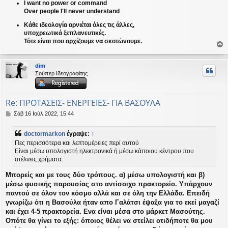
I want no power or command
Over people I'll never understand
Κάθε ιδεολογία αρνιέται όλες τις άλλες,
υποχρεωτικά ξεπλανευτικές.
Τότε είναι που αρχίζουμε να σκοτώνουμε.
ο
ρ
dim
υ
Σούπερ Ιδεογραφίτης
ή
Re: ΠΡΟΤΑΣΕΙΣ- ΕΝΕΡΓΕΙΕΣ- ΓΙΑ ΒΑΣΟΥΛΑ
Δ
Σάβ 16 Ιούλ 2022, 15:44
η
μ
doctormarkon
έγραψε:
↑
ο
Πες περισσότερα και λεπτομέρειες περί αυτού
σ
Είναι μέσω υπολογιστή ηλεκτρονικά ή μέσω κάποιου κέντρου που
ί
στέλνεις χρήματα.
ε
υ
Μπορείς και με τους δύο τρόπους. α) μέσω υπολογιστή και β)
σ
η
μέσω φυσικής παρουσίας στο αντίσοιχο πρακτορείο. Υπάρχουν
παντού σε όλον τον κόσμο αλλά και σε όλη την Ελλάδα. Επειδή
γνωρίζω ότι η Βασούλα ήταν απο Γαλάτσι έψαξα για το εκεί μαγαζί
και έχει 4-5 πρακτορεία. Ενα είναι μέσα στο μάρκετ Μασούτης.
Οπότε θα γίνει το εξής: όποιος θέλει να στείλει οτιδήποτε θα μου