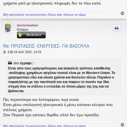
χρήματα γιατί με ηλεκτρονικές πληρωμές δεν τα πάω καλά.
Μη σκοτώνετε τα κουνούπια. Αλλοι σας πίνουν το αίμα
ο
ρ
doctormarkon
υ
Επίτιμος
ή
Re: ΠΡΟΤΑΣΕΙΣ- ΕΝΕΡΓΕΙΕΣ- ΓΙΑ ΒΑΣΟΥΛΑ
Δ
Σάβ 16 Ιούλ 2022, 14:23
η
μ
dim
έγραψε:
↑
ο
Ενας απο τους γρηγορότερους και ασφαλείς τρόπους κατάθεσης
σ
-ανάληψης χρημάτων ασχέτου ποσού είναι με το Western Union. Το
ί
χρησιμοποιώ εδώ και είκοσι χρόνια και δουλεύει τέλεια. Πηγαίνει ο
ε
υ
παραλήπτης με την ταυτότητά του και παιρνει το ποσόν την ίδια
σ
στιγμή που το στέλνει ο εντολέας σε όποιο μέρος της γης και να
η
βρίσκεται.
Πες περισσότερα και λεπτομέρειες περί αυτού
Είναι μέσω υπολογιστή ηλεκτρονικά ή μέσω κάποιου κέντρου που
στέλνεις χρήματα.
Στον Πειραιά έχει κάποιες θυρίδες αλλά δεν έχω προσέξει
Μη σκοτώνετε τα κουνούπια. Αλλοι σας πίνουν το αίμα