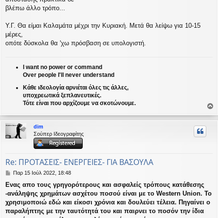
βλέπω άλλο τρόπο...
Υ.Γ. Θα είμαι Καλαμάτα μέχρι την Κυριακή. Μετά θα λείψω για 10-15
μέρες,
οπότε δύσκολα θα 'χω πρόσβαση σε υπολογιστή.
I want no power or command
Over people I'll never understand
Κάθε ιδεολογία αρνιέται όλες τις άλλες,
υποχρεωτικά ξεπλανευτικές.
Τότε είναι που αρχίζουμε να σκοτώνουμε.
ο
ρ
dim
υ
Σούπερ Ιδεογραφίτης
ή
Re: ΠΡΟΤΑΣΕΙΣ- ΕΝΕΡΓΕΙΕΣ- ΓΙΑ ΒΑΣΟΥΛΑ
Δ
Παρ 15 Ιούλ 2022, 18:48
η
Ενας απο τους γρηγορότερους και ασφαλείς τρόπους κατάθεσης
μ
-ανάληψης χρημάτων ασχέτου ποσού είναι με το Western Union. Το
ο
σ
χρησιμοποιώ εδώ και είκοσι χρόνια και δουλεύει τέλεια. Πηγαίνει ο
ί
παραλήπτης με την ταυτότητά του και παιρνει το ποσόν την ίδια
ε