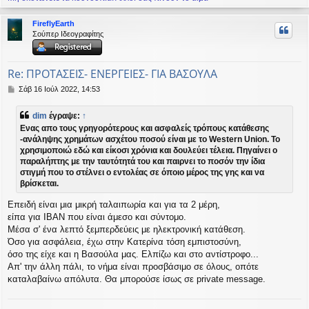
ο
ρ
FireflyEarth
υ
Σούπερ Ιδεογραφίτης
ή
Re: ΠΡΟΤΑΣΕΙΣ- ΕΝΕΡΓΕΙΕΣ- ΓΙΑ ΒΑΣΟΥΛΑ
Δ
Σάβ 16 Ιούλ 2022, 14:53
η
μ
dim
έγραψε:
↑
ο
Ενας απο τους γρηγορότερους και ασφαλείς τρόπους κατάθεσης
σ
-ανάληψης χρημάτων ασχέτου ποσού είναι με το Western Union. Το
ί
χρησιμοποιώ εδώ και είκοσι χρόνια και δουλεύει τέλεια. Πηγαίνει ο
ε
υ
παραλήπτης με την ταυτότητά του και παιρνει το ποσόν την ίδια
σ
στιγμή που το στέλνει ο εντολέας σε όποιο μέρος της γης και να
η
βρίσκεται.
Επειδή είναι μια μικρή ταλαιπωρία και για τα 2 μέρη,
είπα για ΙΒΑΝ που είναι άμεσο και σύντομο.
Μέσα σ' ένα λεπτό ξεμπερδεύεις με ηλεκτρονική κατάθεση.
Όσο για ασφάλεια, έχω στην Κατερίνα τόση εμπιστοσύνη,
όσο της είχε και η Βασούλα μας. Ελπίζω και στο αντίστροφο...
Απ' την άλλη πάλι, το νήμα είναι προσβάσιμο σε όλους, οπότε
καταλαβαίνω απόλυτα. Θα μπορούσε ίσως σε private message.