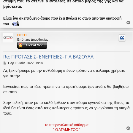
στιγμή που το στέλνει ο εντολέας σε όποιο μέρος της γης και να
υ
βρίσκεται.
σ
η
Είμαι ένα σκεπτόμενο άτομο που έχει βγάλει το σανό απο την διατροφή
του...
ο
ρ
OTTO
υ
Επόπτης Δημοθοινίας
ή
Re: ΠΡΟΤΑΣΕΙΣ- ΕΝΕΡΓΕΙΕΣ- ΓΙΑ ΒΑΣΟΥΛΑ
Δ
Παρ 15 Ιούλ 2022, 19:07
η
Ας ξεκινήσουμε με την ανθοδέσμη κ έναν τρόπο να στειλουμε χρήματα
μ
για αυτήν.
ο
σ
ί
Εννοείται πως τα ιδεο πρέπει να τα κρατήσουμε ζωντανά κ θα βοηθήσω
ε
σε αυτο.
υ
σ
Στην τελική, όταν με το καλό έρθουν στον κόσμο εγγονάκια της Βίκυς, τα
η
ιδεό θα είναι ένας από τους καλύτερους τρόπους να γνωρίσουν τη γιαγιά
τους.
το υπεραναλυτικό κάθαρμα
" Ο ΑΓΑΜΗΤΟC "