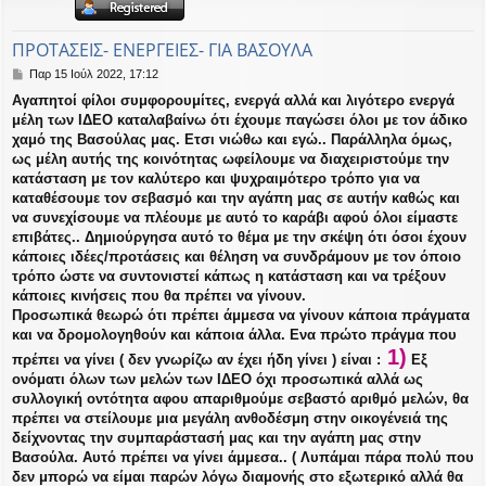
η
εις
ΠΡΟΤΑΣΕΙΣ- ΕΝΕΡΓΕΙΕΣ- ΓΙΑ ΒΑΣΟΥΛΑ
Δ
Παρ 15 Ιούλ 2022, 17:12
η
Αγαπητοί φίλοι συμφορουμίτες, ενεργά αλλά και λιγότερο ενεργά
μ
μέλη των ΙΔΕΟ καταλαβαίνω ότι έχουμε παγώσει όλοι με τον άδικο
ο
σ
χαμό της Βασούλας μας. Ετσι νιώθω και εγώ.. Παράλληλα όμως,
ί
ως μέλη αυτής της κοινότητας ωφείλουμε να διαχειριστούμε την
ε
κατάσταση με τον καλύτερο και ψυχραιμότερο τρόπο για να
υ
καταθέσουμε τον σεβασμό και την αγάπη μας σε αυτήν καθώς και
σ
να συνεχίσουμε να πλέουμε με αυτό το καράβι αφού όλοι είμαστε
η
επιβάτες.. Δημιούργησα αυτό το θέμα με την σκέψη ότι όσοι έχουν
κάποιες ιδέες/προτάσεις και θέληση να συνδράμουν με τον όποιο
τρόπο ώστε να συντονιστεί κάπως η κατάσταση και να τρέξουν
κάποιες κινήσεις που θα πρέπει να γίνουν.
Προσωπικά θεωρώ ότι πρέπει άμμεσα να γίνουν κάποια πράγματα
και να δρομολογηθούν και κάποια άλλα. Ενα πρώτο πράγμα που
1)
πρέπει να γίνει ( δεν γνωρίζω αν έχει ήδη γίνει ) είναι :
Εξ
ονόματι όλων των μελών των ΙΔΕΟ όχι προσωπικά αλλά ως
συλλογική οντότητα αφου απαριθμούμε σεβαστό αριθμό μελών, θα
πρέπει να στείλουμε μια μεγάλη ανθοδέσμη στην οικογένειά της
δείχνοντας την συμπαράστασή μας και την αγάπη μας στην
Βασούλα. Αυτό πρέπει να γίνει άμμεσα.. ( Λυπάμαι πάρα πολύ που
δεν μπορώ να είμαι παρών λόγω διαμονής στο εξωτερικό αλλά θα