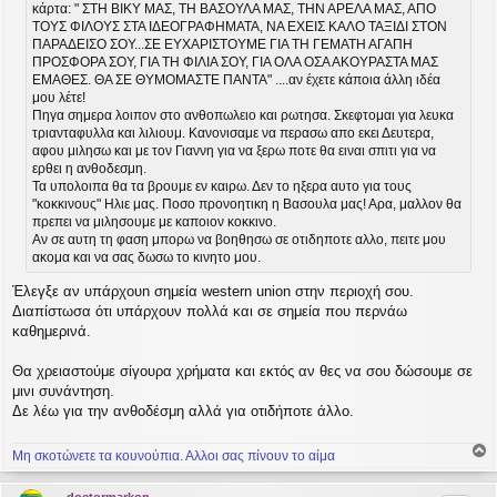
κάρτα: " ΣΤΗ ΒΙΚΥ ΜΑΣ, ΤΗ ΒΑΣΟΥΛΑ ΜΑΣ, ΤΗΝ ΑΡΕΛΑ ΜΑΣ, ΑΠΟ
ΤΟΥΣ ΦΙΛΟΥΣ ΣΤΑ ΙΔΕΟΓΡΑΦΗΜΑΤΑ, ΝΑ ΕΧΕΙΣ ΚΑΛΟ ΤΑΞΙΔΙ ΣΤΟΝ
ΠΑΡΑΔΕΙΣΟ ΣΟΥ...ΣΕ ΕΥΧΑΡΙΣΤΟΥΜΕ ΓΙΑ ΤΗ ΓΕΜΑΤΗ ΑΓΑΠΗ
ΠΡΟΣΦΟΡΑ ΣΟΥ, ΓΙΑ ΤΗ ΦΙΛΙΑ ΣΟΥ, ΓΙΑ ΟΛΑ ΟΣΑ ΑΚΟΥΡΑΣΤΑ ΜΑΣ
ΕΜΑΘΕΣ. ΘΑ ΣΕ ΘΥΜΟΜΑΣΤΕ ΠΑΝΤΑ" ....αν έχετε κάποια άλλη ιδέα
μου λέτε!
Πηγα σημερα λοιπον στο ανθοπωλειο και ρωτησα. Σκεφτομαι για λευκα
τριανταφυλλα και λιλιουμ. Κανονισαμε να περασω απο εκει Δευτερα,
αφου μιλησω και με τον Γιαννη για να ξερω ποτε θα ειναι σπιτι για να
ερθει η ανθοδεσμη.
Τα υπολοιπα θα τα βρουμε εν καιρω. Δεν το ηξερα αυτο για τους
"κοκκινους" Ηλιε μας. Ποσο προνοητικη η Βασουλα μας! Αρα, μαλλον θα
πρεπει να μιλησουμε με καποιον κοκκινο.
Αν σε αυτη τη φαση μπορω να βοηθησω σε οτιδηποτε αλλο, πειτε μου
ακομα και να σας δωσω το κινητο μου.
Έλεγξε αν υπάρχουn σημεία western union στην περιοχή σου.
Διαπίστωσα ότι υπάρχουν πολλά και σε σημεία που περνάω
καθημερινά.
Θα χρειαστούμε σίγουρα χρήματα και εκτός αν θες να σου δώσουμε σε
μινι συνάντηση.
Δε λέω για την ανθοδέσμη αλλά για οτιδήποτε άλλο.
Μη σκοτώνετε τα κουνούπια. Αλλοι σας πίνουν το αίμα
ο
ρ
doctormarkon