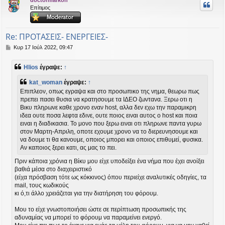
υ
Επίτιμος
ή
Re: ΠΡΟΤΑΣΕΙΣ- ΕΝΕΡΓΕΙΕΣ-
Δ
Κυρ 17 Ιούλ 2022, 09:47
η
μ
Hlios
έγραψε:
↑
ο
σ
kat_woman
έγραψε:
↑
ί
Επιπλεον, οπως εγραψα και στο προσωπικο της νημα, θεωρω πως
ε
πρεπει πασει θυσια να κρατησουμε τα ΙΔΕΟ ζωντανα. Ξερω οτι η
υ
Βικυ πληρωνε καθε χρονο εναν host, αλλα δεν εχω την παραμικρη
σ
η
ιδεα ουτε ποσα λεφτα εδινε, ουτε ποιος ειναι αυτος ο host και ποια
ειναι η διαδικασια. Το μονο που ξερω ειναι οτι πληρωνε παντα γυρω
στον Μαρτη-Απριλη, οποτε εχουμε χρονο να το διερευνησουμε και
να δουμε τι θα κανουμε, οποιος μπορει και οποιος επιθυμεί, φυσικα.
Αν καποιος ξερει κατι, ας μας το πει.
Πριν κάποια χρόνια η Βίκυ μου είχε υποδείξει ένα νήμα που έχει ανοίξει
βαθιά μέσα στο διαχειριστικό
(είχα πρόσβαση τότε ως κόκκινος) όπου περιείχε αναλυτικές οδηγίες, τα
mail, τους κωδικούς
κι ό,τι άλλο χρειάζεται για την διατήρηση του φόρουμ.
Μου το είχε γνωστοποιήσει ώστε σε περίπτωση προσωπικής της
αδυναμίας να μπορεί το φόρουμ να παραμείνει ενεργό.