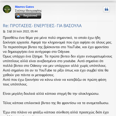
ο
ρ
Mavros Gatos
υ
Σούπερ Ιδεογραφίτης
ή
Re: ΠΡΟΤΑΣΕΙΣ- ΕΝΕΡΓΕΙΕΣ- ΓΙΑ ΒΑΣΟΥΛΑ
Δ
Σάβ 16 Ιούλ 2022, 05:44
η
Προσθέτω ένα θέμα για μένα πολύ σημαντικό, το οποίο έχω ήδη
μ
ξεκίνησε εργασία. Αφορά την κληρονομιά που έχει αφήσει σε όλους μας.
ο
σ
Τα περισσότερα βίντεο της βρίσκονται στο YouTube, και έχει φροντίσει
ί
να δημιουργήσει ένα αντίγραφο στο Odysee.
ε
Όμως υπάρχει ένα ζήτημα. Τα πρώτα βίντεο δεν είχαν ενσωματωμένους
υ
υπότιτλους αλλά είναι ανεβασμένοι στο youtube. Αυτό σημαίνει ότι
σ
πολλά βίντεο στο Odessy ναι μεν υπάρχουν αλλά χωρίς υπότιτλους.
η
Αυτό σημαίνει ότι αν το YouTube τα ρίξει όπως και έχει συμβεί τότε θα
χαθούν για πάντα οι μεταφράσεις.
Αυτό που έχω ξεκινήσει να κάνω είναι να κατεβάζω σε πρώτη φάση
τους υπότιτλους.
Είναι μεγάλη δουλειά αλλά κάποια στιγμή θα την ολοκληρώσω.
Τέλος κάποια επιλεκτικά βίντεο της θα φροντίσω να τα αναμεταδωσω.
Έχω στο πλάνο να φτιάξω κάποια σύνθεση αλλά προσεχώς διότι έχει