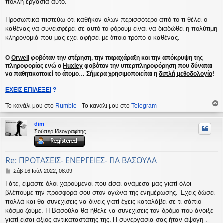
πολλή εργασία αυτό.
Προσωπικά πιστεύω ότι καθήκον ολων περισσότερο από το τι θέλει ο
καθένας να συνεισφέρει σε αυτό το φόρουμ είναι να διαδώθει η πολύτιμη
κληρονομιά που μας εχει αφήσει με όποιο τρόπο ο καθένας.
Ο
Orwell
φοβόταν την στέρηση, την παραχάραξη και την απόκρυψη της
πληροφορίας ενώ ο
Huxley
φοβόταν την υπερπληροφόρηση που δύναται
να παθητικοποιεί το άτομο… Σήμερα χρησιμοποιείται η
διπλή μεθοδολογία
!
--------------------
ΕΧΕΙΣ ΕΠΙΛΕΞΕΙ
?
--------------------
Το κανάλι μου στο
Rumble
- Το κανάλι μου στο
Telegram
ο
ρ
dim
υ
Σούπερ Ιδεογραφίτης
ή
Re: ΠΡΟΤΑΣΕΙΣ- ΕΝΕΡΓΕΙΕΣ- ΓΙΑ ΒΑΣΟΥΛΑ
Δ
Σάβ 16 Ιούλ 2022, 08:09
η
Γάτε, είμαστε όλοι χαρούμενοι που είσαι ανάμεσα μας γιατί όλοι
μ
βλέπουμε την προσφορά σου στον αγώνα της ενημέρωσης. Έχεις δώσει
ο
σ
πολλά και θα συνεχίσεις να δίνεις γιατί έχεις καταλάβει σε τι σάπιο
ί
κόσμο ζούμε. Η Βασούλα θα ήθελε να συνεχίσεις τον δρόμο που άνοιξε
ε
γιατί είσαι άξιος αντικαταστάτης της. Η συνεργασία σας ήταν άψογη .
υ