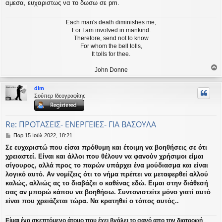
αμεσα, ευχαριστως να το δωσω σε pm.
Each man's death diminishes me,
For I am involved in mankind.
Therefore, send not to know
For whom the bell tolls,
It tolls for thee.
John Donne
ο
ρ
dim
υ
Σούπερ Ιδεογραφίτης
ή
Re: ΠΡΟΤΑΣΕΙΣ- ΕΝΕΡΓΕΙΕΣ- ΓΙΑ ΒΑΣΟΥΛΑ
Δ
Παρ 15 Ιούλ 2022, 18:21
η
Σε ευχαριστώ που είσαι πρόθυμη και έτοιμη να βοηθήσεις σε ότι
μ
χρειαστεί. Είναι και άλλοι που θέλουν να φανούν χρήσιμοι είμαι
ο
σ
σίγουρος, αλλά προς το παρών υπάρχει ένα μούδιασμα και είναι
ί
λογικό αυτό. Αν νομίζεις ότι το νήμα πρέπει να μεταφερθεί αλλού
ε
καλώς, αλλιώς ας το διαβάζει ο καθένας εδώ. Ειμαι στην διάθεσή
υ
σας αν μπορώ κάπου να βοηθήσω. Συντονιστείτε μόνο γιατί αυτό
σ
είναι που χρειάζεται τώρα. Να κρατηθεί ο τόπος αυτός..
η
Είμαι ένα σκεπτόμενο άτομο που έχει βγάλει το σανό απο την διατροφή