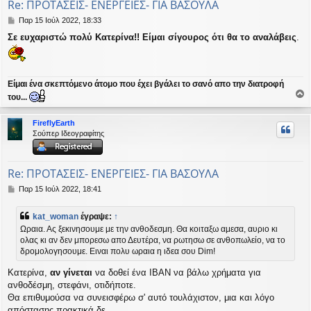
Re: ΠΡΟΤΑΣΕΙΣ- ΕΝΕΡΓΕΙΕΣ- ΓΙΑ ΒΑΣΟΥΛΑ
Δ
Παρ 15 Ιούλ 2022, 18:33
η
Σε ευχαριστώ πολύ Κατερίνα!! Είμαι σίγουρος ότι θα το αναλάβεις
.
μ
ο
σ
ί
ε
Είμαι ένα σκεπτόμενο άτομο που έχει βγάλει το σανό απο την διατροφή
υ
του...
σ
ο
η
ρ
FireflyEarth
υ
Σούπερ Ιδεογραφίτης
ή
Re: ΠΡΟΤΑΣΕΙΣ- ΕΝΕΡΓΕΙΕΣ- ΓΙΑ ΒΑΣΟΥΛΑ
Δ
Παρ 15 Ιούλ 2022, 18:41
η
μ
kat_woman
έγραψε:
↑
ο
Ωραια. Ας ξεκινησουμε με την ανθοδεσμη. Θα κοιταξω αμεσα, αυριο κι
σ
ολας κι αν δεν μπορεσω απο Δευτέρα, να ρωτησω σε ανθοπωλείο, να το
ί
δρομολογησουμε. Ειναι πολυ ωραια η ιδεα σου Dim!
ε
υ
Κατερίνα,
αν γίνεται
να δοθεί ένα IBAN να βάλω χρήματα για
σ
η
ανθοδέσμη, στεφάνι, οτιδήποτε.
Θα επιθυμούσα να συνεισφέρω σ' αυτό τουλάχιστον, μια και λόγο
απόστασης πρακτικά δε