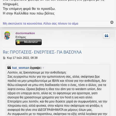
ε
πληρωμές.
υ
Την επόμενη φορά θα το προσέξω.
σ
Η στην Καλλιθέα που πάω βόλτες
η
Μη σκοτώνετε τα κουνούπια. Αλλοι σας πίνουν το αίμα
ο
ρ
doctormarkon
υ
Επίτιμος
ή
Re: ΠΡΟΤΑΣΕΙΣ- ΕΝΕΡΓΕΙΕΣ- ΓΙΑ ΒΑΣΟΥΛΑ
Δ
Κυρ 17 Ιούλ 2022, 08:38
η
μ
kat_woman
έγραψε:
↑
ο
Λοιπον, ας ξεκινησουμε με την ανθοδεσμη:
σ
Σας ευχαριστω πολυ για την εμπιστοσυνη σας, αλλα, σκέφτηκα βρε
ί
παιδιά να μην μπερδευτούμε με ΙΒΑΝ και τέτοια για την ανθοδέσμη, δεν
ε
υ
θέλω ειλικρινά να μπω στη διαδικασία τόσο ο ένας, τόσο ο άλλος, για τα
σ
λεφτα εννοω. Ωραια βεβαια η ιδεα του dim για το western union, δεν
η
ηξερα οτι υπαρχει αυτο, αλλα ας το αφησουμε για αργοτερα, γιατι
σιγουρα θα χρειαστουμε χρηματα για τον host η για κατι αλλο.
Επιτρέψτε μου λοιπόν, και θα μου δώσετε χαρά αν συμφωνήσετε, να την
πληρώσω εγώ, αλλά φυσικα, στην κάρτα που σκέφτομαι να φτιάξω, η
αναφορά θα γίνει στα ΙΔΕΟΓΡΑΦΗΜΑΤΑ εκ μέρους όλων μας.
Αν συμφωνείτε με το παραπάνω, σκέφτηκα τα εξής απλά λογάκια για την