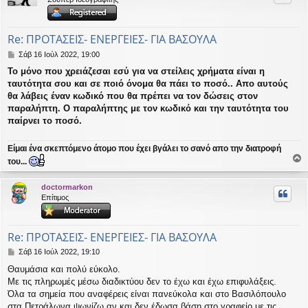
ή
Re: ΠΡΟΤΑΣΕΙΣ- ΕΝΕΡΓΕΙΕΣ- ΓΙΑ ΒΑΣΟΥΛΑ
Δ
Σάβ 16 Ιούλ 2022, 19:00
η
Το μόνο που χρειάζεσαι εσύ για να στείλεις χρήματα είναι η
μ
ταυτότητα σου και σε ποιό όνομα θα πάει το ποσό.. Απο αυτούς
ο
σ
θα λάβεις έναν κωδικό που θα πρέπει να τον δώσεις στον
ί
παραλήπτη. Ο παραλήπτης με τον κωδικό και την ταυτότητα του
ε
παίρνει το ποσό.
υ
σ
η
Είμαι ένα σκεπτόμενο άτομο που έχει βγάλει το σανό απο την διατροφή
του...
ο
ρ
doctormarkon
υ
Επίτιμος
ή
Re: ΠΡΟΤΑΣΕΙΣ- ΕΝΕΡΓΕΙΕΣ- ΓΙΑ ΒΑΣΟΥΛΑ
Δ
Σάβ 16 Ιούλ 2022, 19:10
η
Θαυμάσια και πολύ εύκολο.
μ
Με τις πληρωμές μέσω διαδικτύου δεν το έχω και έχω επιφυλάξεις.
ο
σ
Όλα τα σημεία που αναφέρεις είναι πανεύκολα και στο Βασιλόπουλο
ί
στα Πετράλωνα ψωνίζω αν και δεν έδωσα βάση στο γραφείο με τις