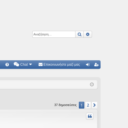
Αναζήτηση
Ειδική αναζήτηση
Chat
Επικοινωνήστε μαζί μας
Γ
Συ
ύν
γγ
χν
δε
ρα
ές
ση
φ
ερ
ή
2
1
Επόμενη
37 δημοσιεύσεις
ωτ
ήσ
εις