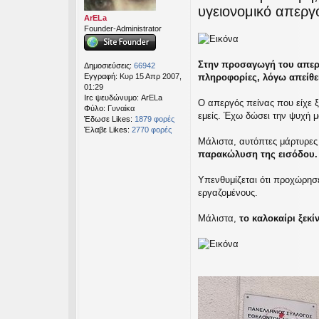
ο
υγειονομικό απεργ
σ
ArELa
ί
Founder-Administrator
ε
υ
σ
Στην προσαγωγή του απερ
Δημοσιεύσεις:
66942
η
Εγγραφή:
Κυρ 15 Απρ 2007,
πληροφορίες, λόγω απείθε
01:29
Irc ψευδώνυμο:
ArELa
Ο απεργός πείνας που είχε ξ
Φύλο:
Γυναίκα
εμείς. Έχω δώσει την ψυχή 
Έδωσε Likes:
1879 φορές
Έλαβε Likes:
2770 φορές
Μάλιστα, αυτόπτες μάρτυρες
παρακώλυση της εισόδου. 
Υπενθυμίζεται ότι προχώρησ
εργαζομένους.
Μάλιστα,
το καλοκαίρι ξεκί