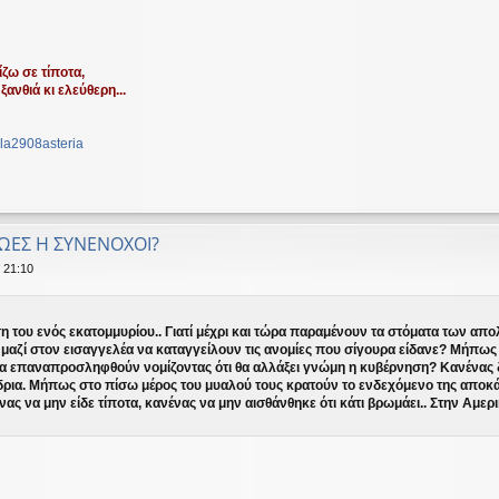
ζω σε τίποτα,
ξανθιά κι ελεύθερη...
la2908asteria
ΡΩΕΣ Η ΣΥΝΕΝΟΧΟΙ?
 21:10
 του ενός εκατομμυρίου.. Γιατί μέχρι και τώρα παραμένουν τα στόματα των απο
μαζί στον εισαγγελέα να καταγγείλουν τις ανομίες που σίγουρα είδανε? Μήπως 
 επαναπροσληφθούν νομίζοντας ότι θα αλλάξει γνώμη η κυβέρνηση? Κανένας δεν 
γίδρια. Μήπως στο πίσω μέρος του μυαλού τους κρατούν το ενδεχόμενο της α
ας να μην είδε τίποτα, κανένας να μην αισθάνθηκε ότι κάτι βρωμάει.. Στην Αμερ