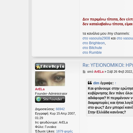
Δεν περιμένω τίποτα, δεν ελπί
δεν καταλαβαίνω τίποτα, είμαι 
τα κανάλια μου /my channels:
στο vasoula2908
και
στο vasou
στο Βrighteon
,
στο Bitchute
στο Rumble
Re: ΥΓΕΙΟΝΟΜΙΚΟΙ: Η
Δ
από
ArELa
»
Σάβ 26 Φεβ 2022,
η
μ
dim
έγραψε:
↑
ο
Και φτάνουμε στην ερώτηση
σ
ArELa
κυβέρνησης δεν πάνε όλοι 
ί
Founder-Administrator
αδιάφορα? Η περιμένουν να
ε
υ
διαμαρτυρίες και ήπια λο
σ
στο φως? Δεν μπορεί κανέν
Δημοσιεύσεις:
66942
η
Στην Ελλάδα κανένας?
Εγγραφή:
Κυρ 15 Απρ 2007,
01:29
Irc ψευδώνυμο:
ArELa
Φύλο:
Γυναίκα
Έδωσε Likes:
1879 φορές