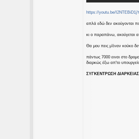
https://youtu.be/I2NTEBiD1j
απλά εδώ δεν ακούγονται πολ
κι ο παραπάνω, ακούγεται από
Θα μου πεις μ'έναν κούκο δεν
πάντως 7000 ειναι στο δρομο 
διαρκώς έξω απ'το υπουργείο
ΣΥΓΚΕΝΤΡΩΣΗ ΔΙΑΡΚΕΙΑΣ Σ