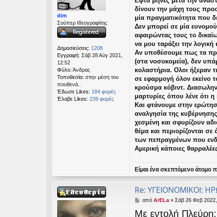
Εφτά μήνες μετά την αναστ
μ
εις
δίνουν την μάχη τους προσ
ο
dim
σ
μία πραγματικότητα που δ
Σούπερ Ιδεογραφίτης
ί
Δεν μπορεί σε μία ευνομού
ε
αφαιρώντας τους το δικαίω
υ
να μου ταράξει την λογική
σ
Δημοσιεύσεις:
1208
Αν υποθέσουμε πως τα πρώ
η
Εγγραφή:
Σάβ 28 Αύγ 2021,
(στα νοσοκομεία), δεν υπ
12:52
κολαστήρια. Ολοι ήξεραν 
Φύλο:
Άνδρας
Τοποθεσία:
στην μέση του
σε εφαρμογή όλον εκείνο το
πουθενά..
κρούσμα κόβιντ. Διασωλην
Έδωσε Likes:
184 φορές
μαρτυρίες όπου λένε ότι η
Έλαβε Likes:
239 φορές
Και φτάνουμε στην ερώτησ
αναλγησία της κυβέρνησης 
χεσμένη και σφυρίζουν αδ
θέμα και περιορίζονται σ
των πεπραγμένων που ενδεχ
Αμερική κάποιες θαρραλέες
Είμαι ένα σκεπτόμενο άτομο πο
Re: ΥΓΕΙΟΝΟΜΙΚΟΙ: Η
Δ
από
ArELa
»
Σάβ 26 Φεβ 2022,
η
Με εντολή Πλεύρη
μ