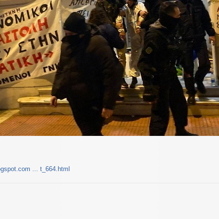
ogspot.com ... t_664.html