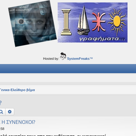
ορφα ταξίδια του νού...
Hosted by:
SystemFreaks
™
Γενικα-Ελεύθερο βήμα
?
Αναζήτηση
Ειδική αναζήτηση
 Η ΣΥΝΕΝΟΧΟΙ?
:58