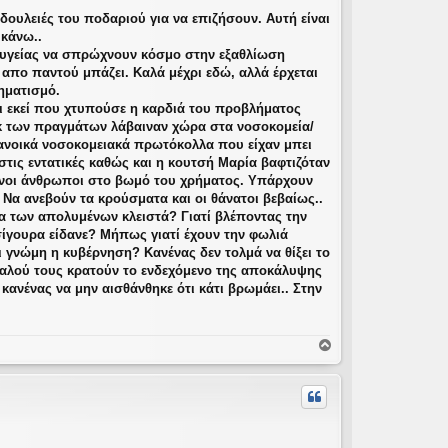
ουλειές του ποδαριού για να επιζήσουν. Αυτή είναι
 κάνω..
ης υγείας να σπρώχνουν κόσμο στην εξαθλίωση
 απο παντού μπάζει. Καλά μέχρι εδώ, αλλά έρχεται
ληματισμό.
ι εκεί που χτυπούσε η καρδιά του προβλήματος
εκ των πραγμάτων λάβαιναν χώρα στα νοσοκομεία/
ρανοικά νοσοκομειακά πρωτόκολλα που είχαν μπει
 στις εντατικές καθώς και η κουτσή Μαρία βαφτιζόταν
ένοι άνθρωποι στο βωμό του χρήματος. Υπάρχουν
Να ανεβούν τα κρούσματα και οι θάνατοι βεβαίως..
τα των απολυμένων κλειστά? Γιατί βλέποντας την
σίγουρα είδανε? Μήπως γιατί έχουν την φωλιά
 γνώμη η κυβέρνηση? Κανένας δεν τολμά να θίξει το
μυαλού τους κρατούν το ενδεχόμενο της αποκάλυψης
ανένας να μην αισθάνθηκε ότι κάτι βρωμάει.. Στην
Κ
ο
ρ
υ
φ
ή