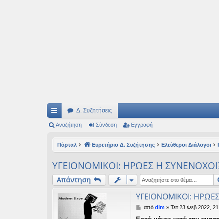
Ιδεογραφήματα
Αυτός ο τόπος φιλοδοξεί να ανοίγει μονοπάτια για τα συναρπαστικά και όμ
Δ. Συζητήσεις
ρή
Αναζήτηση
Σύνδεση
Εγγραφή
γο
Πόρταλ
Ευρετήριο Δ. Συζήτησης
Ελεύθεροι Διάλογοι
ρε
ΥΓΕΙΟΝΟΜΙΚΟΙ: ΗΡΩΕΣ Η ΣΥΝΕΝΟΧΟΙ
ς
Απάντηση
συ
ΥΓΕΙΟΝΟΜΙΚΟΙ: ΗΡΩΕΣ
νδ
Δ
από
dim
»
Τετ 23 Φεβ 2022, 21
έσ
η