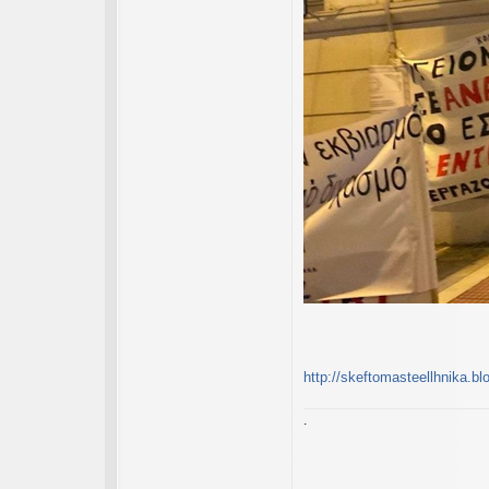
http://skeftomasteellhnika.bl
.