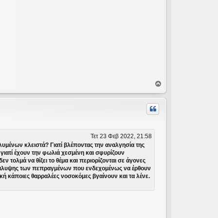
Κ
ο
ρ
υ
φ
ή
Τετ 23 Φεβ 2022, 21:58
λυμένων κλειστά? Γιατί βλέποντας την αναλγησία της
γιατί έχουν την φωλιά χεσμένη και σφυρίζουν
τολμά να θίξει το θέμα και περιορίζονται σε άγονες
ποκάλυψης των πεπραγμένων που ενδεχομένως να έρθουν
ική κάποιες θαρραλέες νοσοκόμες βγαίνουν και τα λένε.