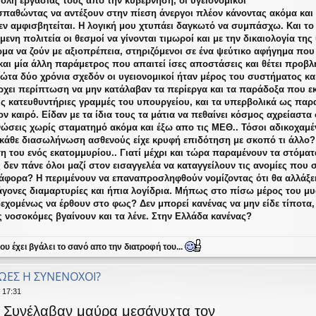
ολή εργασίας τους απο την κυβέρνηση, οι υγειονομικοί
παθώντας να αντέξουν στην πίεση άνεργοι πλέον κάνοντας ακόμα και δ
εν αμφισβητείται. Η λογική μου χτυπάει δαγκωτό να συμπάσχω. Και το
μενη πολιτεία οι θεσμοί να γίνονται τιμωροί και με την δικαιολογία τ
μα να ζούν με αξιοπρέπεια, στηριζόμενοι σε ένα ψεύτικο αφήγημα που
 και μία άλλη παράμετρος που απαιτεί ίσες αποστάσεις και θέτει προβ
τα δύο χρόνια σχεδόν οι υγειονομικοί ήταν μέρος του συστήματος κα
άρχει περίπτωση να μην κατάλαβαν τα περίεργα και τα παράδοξα που 
τις κατευθυντήριες γραμμές του υπουργείου, και τα υπερβολικά ως πα
ν καιρό. Είδαν με τα ίδια τους τα μάτια να πεθαίνει κόσμος αχρείαστα
ώσεις χωρίς σταματημό ακόμα και έξω απο τις ΜΕΘ.. Τόσοι αδικοχαμ
 κάθε διασωλήνωση ασθενούς είχε κρυφή επιδότηση με σκοπό τι άλλο? 
η του ενός εκατομμυρίου.. Γιατί μέχρι και τώρα παραμένουν τα στόμα
δεν πάνε όλοι μαζί στον εισαγγελέα να καταγγείλουν τις ανομίες που 
ιάφορα? Η περιμένουν να επαναπροσληφθούν νομίζοντας ότι θα αλλάξει
ε άγονες διαμαρτυρίες και ήπια λογίδρια. Μήπως στο πίσω μέρος του 
ομένως να έρθουν στο φως? Δεν μπορεί κανένας να μην είδε τίποτα, κ
 νοσοκόμες βγαίνουν και τα λένε. Στην Ελλάδα κανένας?
υ έχει βγάλει το σανό απο την διατροφή του...
ΡΩΕΣ Η ΣΥΝΕΝΟΧΟΙ?
 17:31
; Συνέλαβαν μαύρα μεσάνυχτα τον