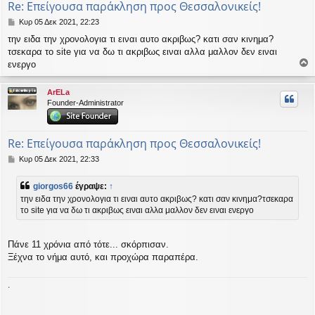
Re: Επείγουσα παράκληση προς Θεσσαλονικείς!
Δ
Κυρ 05 Δεκ 2021, 22:23
η
την ειδα την χρονολογια τι ειναι αυτο ακριβως? κατι σαν κινημα?
μ
τσεκαρα το site για να δω τι ακριβως ειναι αλλα μαλλον δεν ειναι
ο
σ
ενεργο
ο
ί
ε
ρ
ArELa
υ
υ
Founder-Administrator
σ
η
ή
Re: Επείγουσα παράκληση προς Θεσσαλονικείς!
Δ
Κυρ 05 Δεκ 2021, 22:33
η
μ
giorgos66
έγραψε:
↑
ο
την ειδα την χρονολογια τι ειναι αυτο ακριβως? κατι σαν κινημα?τσεκαρα
σ
το site για να δω τι ακριβως ειναι αλλα μαλλον δεν ειναι ενεργο
ί
ε
υ
σ
Πάνε 11 χρόνια από τότε... σκόρπισαν.
η
Ξέχνα το νήμα αυτό, και προχώρα παραπέρα.
.