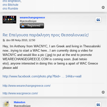
στο Βrighteon
,
στο Bitchute
στο Rumble
ο
ρ
wearechangegreece
υ
Φρεσκαδούρα
ή
Re: Επείγουσα παράκληση προς Θεσσαλονικείς!
Δ
Δευ 08 Νοέμ 2010, 12:50
η
Hey, Im Anthony from WACNYC, I am Greek and living in Thessaloniki
μ
now...trying to start a WAC here...I am currently doing a video for
ο
σ
WACNYC and would like a pic (.jpg) to put at the end to promote
ί
WEARECHANGEGREECE.COM is coming soon..(kati tetoio
ε
etsi)..anyone interested in doing this or being a apart of WAC Greece
υ
please add
σ
η
http://www.facebook.com/photo.php?fbid= ... 144&v=wall
http://www.wearechangegreece.com/
http://www.wacgreece.com/
ο
ρ
Makedon
υ
Φρεσκαδούρα