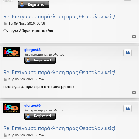
ή
Re: Επείγουσα παράκληση προς Θεσσαλονικείς!
Δ
Τρί 09 Νοέμ 2010, 00:36
η
Οχι εγω Αθηνα ειμαι παιδια.
μ
ο
ο
σ
ί
ρ
giorgos66
ε
υ
Ιδεογραφίτης με τα όλα του
υ
σ
ή
η
Re: Επείγουσα παράκληση προς Θεσσαλονικείς!
Δ
Κυρ 05 Δεκ 2021, 21:54
η
ουτε εγω μπορω ειμαι απο μονεμβασια
μ
ο
ο
σ
ί
ρ
giorgos66
ε
υ
Ιδεογραφίτης με τα όλα του
υ
σ
ή
η
Re: Επείγουσα παράκληση προς Θεσσαλονικείς!
Δ
Κυρ 05 Δεκ 2021, 21:54