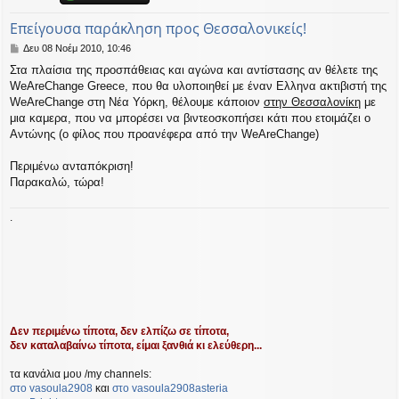
η
εις
Επείγουσα παράκληση προς Θεσσαλονικείς!
Δ
Δευ 08 Νοέμ 2010, 10:46
η
Στα πλαίσια της προσπάθειας και αγώνα και αντίστασης αν θέλετε της
μ
WeAreChange Greece, που θα υλοποιηθεί με έναν Ελληνα ακτιβιστή της
ο
σ
WeAreChange στη Νέα Υόρκη, θέλουμε κάποιον
στην Θεσσαλονίκη
με
ί
μια καμερα, που να μπορέσει να βιντεοσκοπήσει κάτι που ετοιμάζει ο
ε
Αντώνης (ο φίλος που προανέφερα από την WeAreChange)
υ
σ
Περιμένω ανταπόκριση!
η
Παρακαλώ, τώρα!
.
Δεν περιμένω τίποτα, δεν ελπίζω σε τίποτα,
δεν καταλαβαίνω τίποτα, είμαι ξανθιά κι ελεύθερη...
τα κανάλια μου /my channels:
στο vasoula2908
και
στο vasoula2908asteria