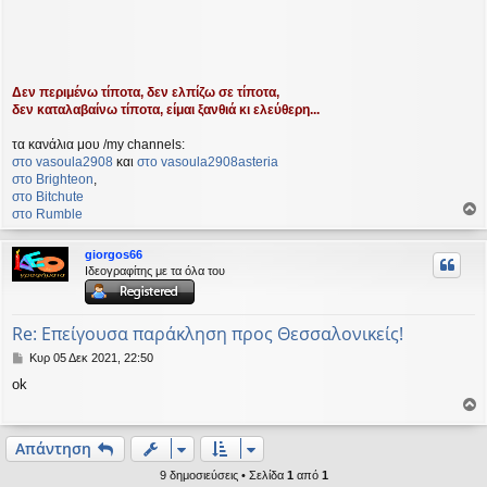
Δεν περιμένω τίποτα, δεν ελπίζω σε τίποτα,
δεν καταλαβαίνω τίποτα, είμαι ξανθιά κι ελεύθερη...
τα κανάλια μου /my channels:
στο vasoula2908
και
στο vasoula2908asteria
στο Βrighteon
,
στο Bitchute
στο Rumble
ο
ρ
giorgos66
υ
Ιδεογραφίτης με τα όλα του
ή
Re: Επείγουσα παράκληση προς Θεσσαλονικείς!
Δ
Κυρ 05 Δεκ 2021, 22:50
η
ok
μ
ο
ο
σ
ί
ρ
Απάντηση
ε
υ
υ
9 δημοσιεύσεις • Σελίδα
1
από
1