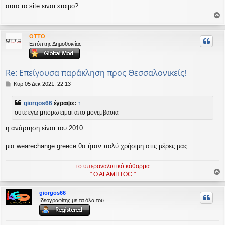
η
αυτο το site ειναι ετοιμο?
μ
ο
ο
σ
ί
ρ
OTTO
ε
υ
Επόπτης Δημοθοινίας
υ
σ
ή
η
Re: Επείγουσα παράκληση προς Θεσσαλονικείς!
Δ
Κυρ 05 Δεκ 2021, 22:13
η
μ
giorgos66
έγραψε:
↑
ο
ουτε εγω μπορω ειμαι απο μονεμβασια
σ
ί
η ανάρτηση είναι του 2010
ε
υ
σ
μια wearechange greece θα ήταν πολύ χρήσιμη στις μέρες μας
η
το υπεραναλυτικό κάθαρμα
" Ο ΑΓΑΜΗΤΟC "
ο
ρ
giorgos66
υ
Ιδεογραφίτης με τα όλα του
ή