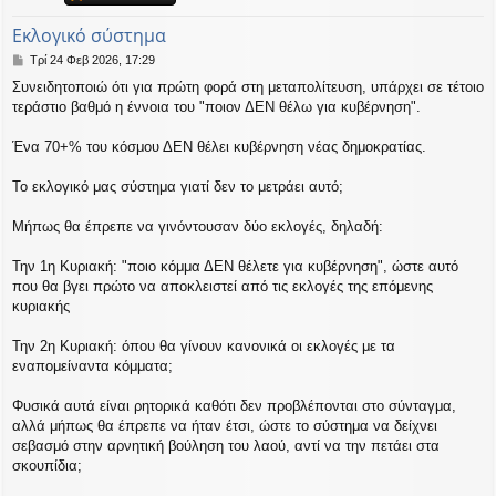
η
εις
Εκλογικό σύστημα
Δ
Τρί 24 Φεβ 2026, 17:29
η
Συνειδητοποιώ ότι για πρώτη φορά στη μεταπολίτευση, υπάρχει σε τέτοιο
μ
τεράστιο βαθμό η έννοια του "ποιον ΔΕΝ θέλω για κυβέρνηση".
ο
σ
ί
Ένα 70+% του κόσμου ΔΕΝ θέλει κυβέρνηση νέας δημοκρατίας.
ε
υ
Το εκλογικό μας σύστημα γιατί δεν το μετράει αυτό;
σ
η
Μήπως θα έπρεπε να γινόντουσαν δύο εκλογές, δηλαδή:
Την 1η Κυριακή: "ποιο κόμμα ΔΕΝ θέλετε για κυβέρνηση", ώστε αυτό
που θα βγει πρώτο να αποκλειστεί από τις εκλογές της επόμενης
κυριακής
Την 2η Κυριακή: όπου θα γίνουν κανονικά οι εκλογές με τα
εναπομείναντα κόμματα;
Φυσικά αυτά είναι ρητορικά καθότι δεν προβλέπονται στο σύνταγμα,
αλλά μήπως θα έπρεπε να ήταν έτσι, ώστε το σύστημα να δείχνει
σεβασμό στην αρνητική βούληση του λαού, αντί να την πετάει στα
σκουπίδια;