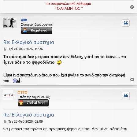
το υπεραναλυτικό κάθαρμα
" Ο ΑΓΑΜΗΤΟC "
ο
ρ
dim
υ
Σούπερ Ιδεογραφίτης
ή
Re: Εκλογικό σύστημα
Δ
Τρί 24 Φεβ 2026, 19:36
η
Το σύστημα δεν μετράει ποιον δεν θέλεις, γιατί αν το έκανε… θα
μ
έμενε άδειο το ψηφοδέλτιο.
ο
σ
ί
Είμαι ένα σκεπτόμενο άτομο που έχει βγάλει το σανό απο την διατροφή
ε
του...
υ
ο
σ
ρ
η
OTTO
υ
Επόπτης Δημοθοινίας
ή
Re: Εκλογικό σύστημα
Δ
Τετ 25 Φεβ 2026, 02:09
η
να μετράει τον πρώτο σε αρνητικές ψήφους είπα. Δεν μένει άδειο έτσι.
μ
ο