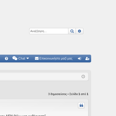
Αναζήτηση
Ειδική αναζήτηση
Chat
Επικοινωνήστε μαζί μας
Γ
Συ
ύν
γγ
χν
δε
ρα
ές
ση
φ
ερ
ή
3 δημοσιεύσεις • Σελίδα
1
από
1
ωτ
ήσ
εις