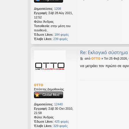
υ
σ
Δημοσιεύσεις:
1208
η
Εγγραφή:
Σάβ 28 Αύγ 2021,
12:52
Φύλο:
Άνδρας
Τοποθεσία:
στην μέση του
πουθενά..
Έδωσε Likes:
184 φορές
Έλαβε Likes:
239 φορές
Re: Εκλογικό σύστημα
Δ
από
OTTO
»
Τετ 25 Φεβ 2026,
η
να μετράει τον πρώτο σε αρνη
μ
ο
σ
ί
ε
OTTO
υ
Επόπτης Δημοθοινίας
σ
η
Δημοσιεύσεις:
12440
Εγγραφή:
Σάβ 30 Οκτ 2010,
21:58
Φύλο:
Άνδρας
Έδωσε Likes:
425 φορές
Έλαβε Likes:
329 φορές