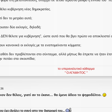
 φορά στη μεταπολίτευση, υπάρχει σε τέτοιο τεράστιο βαθμό η έννοια του "
έλει κυβέρνηση νέας δημοκρατίας.
ί δεν το μετράει αυτό;
ουσαν δύο εκλογές, δηλαδή:
 ΔΕΝ θέλετε για κυβέρνηση", ώστε αυτό που θα βγει πρώτο να αποκλειστεί 
ουν κανονικά οι εκλογές με τα εναπομείναντα κόμματα;
καθότι δεν προβλέπονται στο σύνταγμα, αλλά μήπως θα έπρεπε να ήταν έτσι
ην πετάει στα σκουπίδια;
το υπεραναλυτικό κάθαρμα
" Ο ΑΓΑΜΗΤΟC "
:36
ον δεν θέλεις, γιατί αν το έκανε… θα έμενε άδειο το ψηφοδέλτιο.
υ έχει βγάλει το σανό απο την διατροφή του...