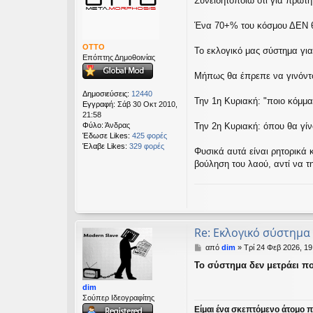
Συνειδητοποιώ ότι για πρώτη
μ
εις
ο
σ
Ένα 70+% του κόσμου ΔΕΝ θ
ί
ε
OTTO
Το εκλογικό μας σύστημα γιατ
υ
Επόπτης Δημοθοινίας
σ
Μήπως θα έπρεπε να γινόντ
η
Δημοσιεύσεις:
12440
Την 1η Κυριακή: "ποιο κόμμα
Εγγραφή:
Σάβ 30 Οκτ 2010,
21:58
Φύλο:
Άνδρας
Την 2η Κυριακή: όπου θα γίν
Έδωσε Likes:
425 φορές
Έλαβε Likes:
329 φορές
Φυσικά αυτά είναι ρητορικά 
βούληση του λαού, αντί να τ
Re: Εκλογικό σύστημα
Δ
από
dim
»
Τρί 24 Φεβ 2026, 19
η
Το σύστημα δεν μετράει ποι
μ
ο
dim
σ
Σούπερ Ιδεογραφίτης
ί
Είμαι ένα σκεπτόμενο άτομο πο
ε