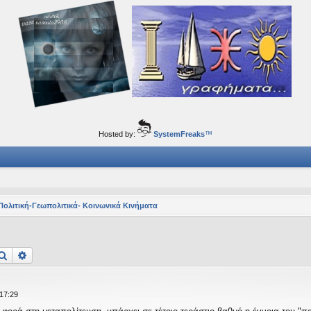
ορφα ταξίδια του νού...
Hosted by:
SystemFreaks
™
Πολιτική-Γεωπολιτικά- Κοινωνικά Κινήματα
Αναζήτηση
Ειδική αναζήτηση
 17:29