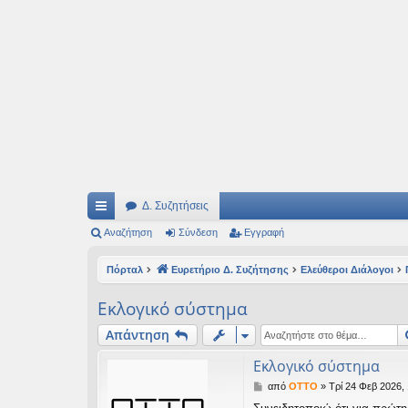
Ιδεογραφήματα
Αυτός ο τόπος φιλοδοξεί να ανοίγει μονοπάτια για τα συναρπαστικά και όμ
Δ. Συζητήσεις
ρή
Αναζήτηση
Σύνδεση
Εγγραφή
γο
Πόρταλ
Ευρετήριο Δ. Συζήτησης
Ελεύθεροι Διάλογοι
ρε
Εκλογικό σύστημα
ς
Απάντηση
συ
Εκλογικό σύστημα
νδ
Δ
από
OTTO
»
Τρί 24 Φεβ 2026,
έσ
η