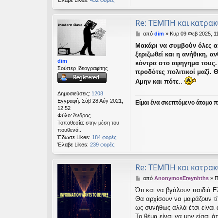
Έλαβε Likes:
452 φορές
Re: ΤΕΜΠΗ και κατρα
Δ
από
dim
»
Κυρ 09 Φεβ 2025, 1
η
Μακάρι να συμβούν όλες αυ
μ
ξεριζωθεί και η ανήθικη, α
ο
dim
σ
κόντρα στο αφηγημα τους. 
Σούπερ Ιδεογραφίτης
ί
προδότες πολιτικοί μαζί. 
ε
Αμην και πότε
..
υ
σ
Δημοσιεύσεις:
1208
η
Εγγραφή:
Σάβ 28 Αύγ 2021,
Είμαι ένα σκεπτόμενο άτομο πο
12:52
Φύλο:
Άνδρας
Τοποθεσία:
στην μέση του
πουθενά..
Έδωσε Likes:
184 φορές
Έλαβε Likes:
239 φορές
Re: ΤΕΜΠΗ και κατρα
Δ
από
AnonymosEreynhths
»
Π
η
Ότι και να βγάλουν παιδιά Ε
μ
Θα αρχίσουν να μοιράζουν τί
ο
σ
ως συνήθως αλλά έτσι είναι 
ί
Το θέμα είναι να μην είσαι άτ