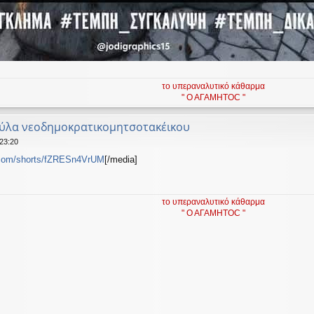
το υπεραναλυτικό κάθαρμα
" Ο ΑΓΑΜΗΤΟC "
κύλα νεοδημοκρατικομητσοτακέικου
 23:20
.com/shorts/fZRESn4VrUM
[/media]
το υπεραναλυτικό κάθαρμα
" Ο ΑΓΑΜΗΤΟC "