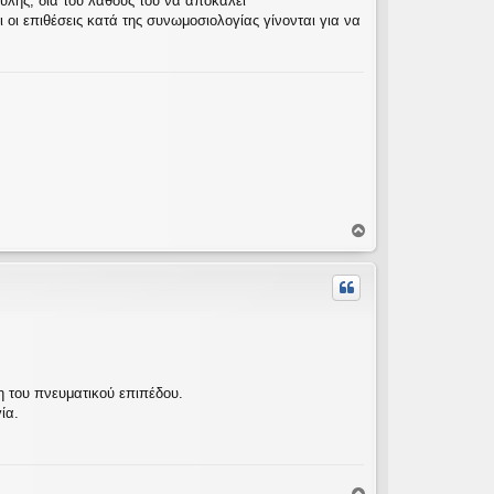
ύλης, δια του λάθους του να αποκαλεί
οι επιθέσεις κατά της συνωμοσιολογίας γίνονται για να
Κ
ο
ρ
υ
φ
ή
η του πνευματικού επιπέδου.
ία.