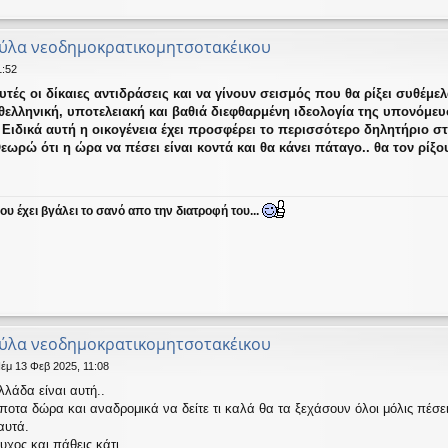
κύλα νεοδημοκρατικομητσοτακέικου
1:52
τές οι δίκαιες αντιδράσεις και να γίνουν σεισμός που θα ρίξει συθέμε
νθελληνική, υποτελειακή και βαθιά διεφθαρμένη ιδεολογία της υπονόμευ
Ειδικά αυτή η οικογένεια έχει προσφέρει το περισσότερο δηλητήριο στ
Θεωρώ ότι η ώρα να πέσει είναι κοντά και θα κάνει πάταγο.. θα τον ρίξ
υ έχει βγάλει το σανό απο την διατροφή του...
κύλα νεοδημοκρατικομητσοτακέικου
έμ 13 Φεβ 2025, 11:08
λλάδα είναι αυτή..
ποτα δώρα και αναδρομικά να δείτε τι καλά θα τα ξεχάσουν όλοι μόλις πέσε
αυτά.
υχος και πάθεις κάτι.