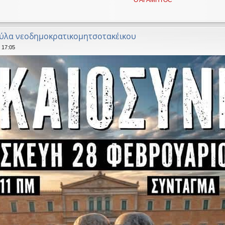
κύλα νεοδημοκρατικομητσοτακέικου
 17:05