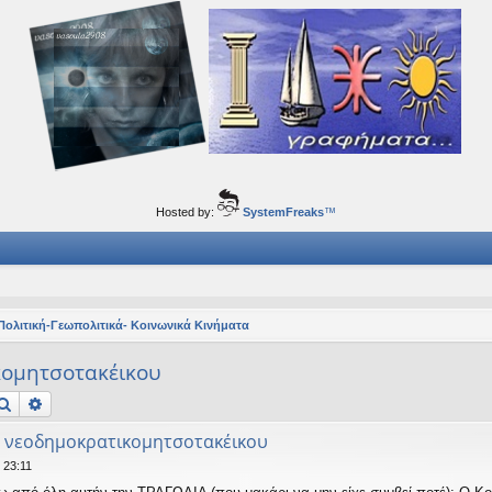
ορφα ταξίδια του νού...
Hosted by:
SystemFreaks
™
Πολιτική-Γεωπολιτικά- Κοινωνικά Κινήματα
κομητσοτακέικου
Αναζήτηση
Ειδική αναζήτηση
 νεοδημοκρατικομητσοτακέικου
 23:11