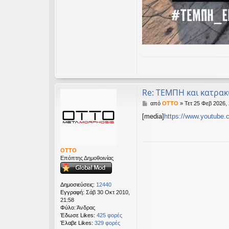
Re: ΤΕΜΠΗ και κατρα
Δ
από
OTTO
»
Τετ 25 Φεβ 2026,
η
[media]
https://www.youtube
μ
ο
σ
ί
ε
OTTO
υ
Επόπτης Δημοθοινίας
σ
η
Δημοσιεύσεις:
12440
Εγγραφή:
Σάβ 30 Οκτ 2010,
21:58
Φύλο:
Άνδρας
Έδωσε Likes:
425 φορές
Έλαβε Likes:
329 φορές