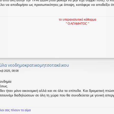
 από όλη αυτήν την ΤΡΑΓΩΔΙΑ (που μακάρι να μην είχε συμβεί ποτέ): Ο Κο
ει να αποδομήσει ως προσωπικότητες με άποψη, κατάφερε να αποδείξει ότι 
το υπεραναλυτικό κάθαρμα
" Ο ΑΓΑΜΗΤΟC "
κύλα νεοδημοκρατικομητσοτακέικου
εβ 2025, 08:08
λανδημία
μέσως.
δεν ήταν μόνο οικονομική αλλά και σε όλα τα επίπεδα. Και δραματική πτώσ
 τσουνάμι διαδηλώσεων σε όλη τη χώρα που θα συνοδεύεται με γενική απεργ
λοι σας πίνουν το αίμα