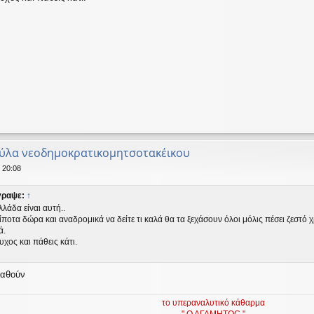
κύλα νεοδημοκρατικομητσοτακέικου
 20:08
γραψε:
↑
λλάδα είναι αυτή..
ίποτα δώρα και αναδρομικά να δείτε τι καλά θα τα ξεχάσουν όλοι μόλις πέσει ζεστό
ά.
υχος και πάθεις κάτι.
καθούν
το υπεραναλυτικό κάθαρμα
" Ο ΑΓΑΜΗΤΟC "