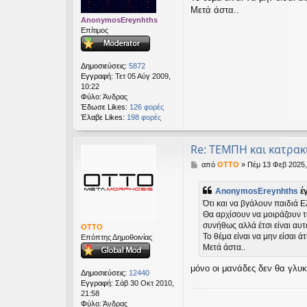
ε
Μετά άστα..
υ
AnonymosEreynhths
σ
Επίτιμος
η
Δημοσιεύσεις:
5872
Εγγραφή:
Τετ 05 Αύγ 2009,
10:22
Φύλο:
Άνδρας
Έδωσε Likes:
126 φορές
Έλαβε Likes:
198 φορές
Re: ΤΕΜΠΗ και κατρα
Δ
από
OTTO
»
Πέμ 13 Φεβ 2025,
η
μ
AnonymosEreynhths
έ
ο
Ότι και να βγάλουν παιδιά Ε
σ
Θα αρχίσουν να μοιράζουν τ
ί
συνήθως αλλά έτσι είναι αυτ
ε
OTTO
υ
Το θέμα είναι να μην είσαι άτ
Επόπτης Δημοθοινίας
σ
Μετά άστα..
η
μόνο οι μανάδες δεν θα γλυ
Δημοσιεύσεις:
12440
Εγγραφή:
Σάβ 30 Οκτ 2010,
21:58
Φύλο:
Άνδρας