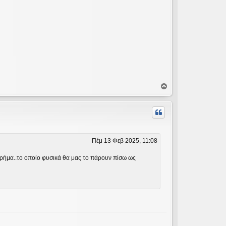
Κ
ο
ρ
υ
φ
ή
Πέμ 13 Φεβ 2025, 11:08
 χρήμα..το οποίο φυσικά θα μας το πάρουν πίσω ως