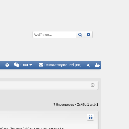
Αναζήτηση
Ειδική αναζήτηση
Chat
Επικοινωνήστε μαζί μας
Γ
Συ
ύν
γγ
χν
δε
ρα
ές
ση
φ
ερ
ή
7 δημοσιεύσεις • Σελίδα
1
από
1
ωτ
ήσ
εις