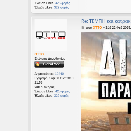
Έδωσε Likes:
425 φορές
Έλαβε Likes:
329 φορές
Re: ΤΕΜΠΗ και κατρα
Δ
από
OTTO
»
Σάβ 22 Φεβ 2025,
η
μ
ο
σ
ί
ε
OTTO
υ
Επόπτης Δημοθοινίας
σ
η
Δημοσιεύσεις:
12440
Εγγραφή:
Σάβ 30 Οκτ 2010,
21:58
Φύλο:
Άνδρας
Έδωσε Likes:
425 φορές
Έλαβε Likes:
329 φορές