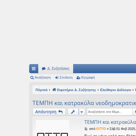
Ιδεογραφήματα
Αυτός ο τόπος φιλοδοξεί να ανοίγει μονοπάτια για τα συναρπαστικά και όμ
Δ. Συζητήσεις
ρή
Αναζήτηση
Σύνδεση
Εγγραφή
γο
Πόρταλ
Ευρετήριο Δ. Συζήτησης
Ελεύθεροι Διάλογοι
ρε
ΤΕΜΠΗ και κατρακύλα νεοδημοκρατι
ς
Απάντηση
συ
ΤΕΜΠΗ και κατρακύλα
νδ
Δ
από
OTTO
»
Σάβ 01 Φεβ 2025,
έσ
η