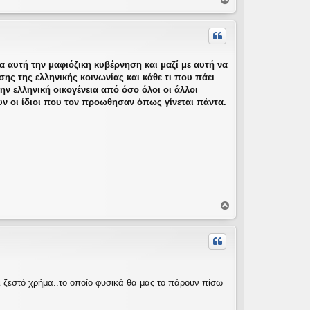
Κ
ο
ρ
υ
φ
ή
λα αυτή την μαφιόζικη κυβέρνηση και μαζί με αυτή να
σης της ελληνικής κοινωνίας και κάθε τι που πάει
ην ελληνική οικογένεια από όσο όλοι οι άλλοι
ουν οι ίδιοι που τον προωθησαν όπως γίνεται πάντα.
Κ
ο
ρ
υ
φ
ή
ι ζεστό χρήμα..το οποίο φυσικά θα μας το πάρουν πίσω