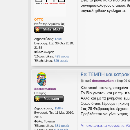
Εγώ το μόνο καλό που βλέπω
μ
εις
συνωμοσιολόγους όποιους θέλ
ο
σ
συγκαληφθούν εγκλήματα.
ί
ε
OTTO
υ
Επόπτης Δημοθοινίας
σ
η
Δημοσιεύσεις:
12440
Εγγραφή:
Σάβ 30 Οκτ 2010,
21:58
Φύλο:
Άνδρας
Έδωσε Likes:
425 φορές
Έλαβε Likes:
329 φορές
Re: ΤΕΜΠΗ και κατρα
Δ
από
doctormarkon
»
Κυρ 09 Φ
η
Κλασσικά εικονογραφημένα.
doctormarkon
μ
Το ίδιο γινόταν και με την π
Επίτιμος
ο
σ
Αλλά και με τα μνημόνια εμ
ί
Όμως όπως ξέρουμε η κρίση 
ε
Δημοσιεύσεις:
15847
Στις 28 Φεβρουαρίου έρχεται
υ
Εγγραφή:
Πέμ 11 Μαρ 2010,
Προβλέπεται να γίνει χαμός
σ
20:05
η
Φύλο:
Γυναίκα
Μη σκοτώνετε τα κουνούπια. Αλ
Έδωσε Likes:
351 φορές