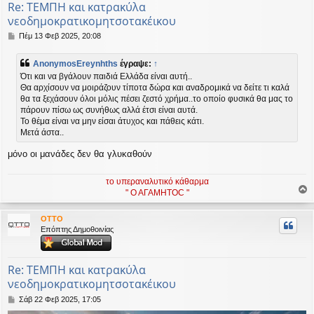
Re: ΤΕΜΠΗ και κατρακύλα
νεοδημοκρατικομητσοτακέικου
Δ
Πέμ 13 Φεβ 2025, 20:08
η
μ
AnonymosEreynhths
έγραψε:
↑
ο
Ότι και να βγάλουν παιδιά Ελλάδα είναι αυτή..
σ
Θα αρχίσουν να μοιράζουν τίποτα δώρα και αναδρομικά να δείτε τι καλά
ί
θα τα ξεχάσουν όλοι μόλις πέσει ζεστό χρήμα..το οποίο φυσικά θα μας το
ε
υ
πάρουν πίσω ως συνήθως αλλά έτσι είναι αυτά.
σ
Το θέμα είναι να μην είσαι άτυχος και πάθεις κάτι.
η
Μετά άστα..
μόνο οι μανάδες δεν θα γλυκαθούν
το υπεραναλυτικό κάθαρμα
" Ο ΑΓΑΜΗΤΟC "
ο
ρ
OTTO
υ
Επόπτης Δημοθοινίας
ή
Re: ΤΕΜΠΗ και κατρακύλα
νεοδημοκρατικομητσοτακέικου
Δ
Σάβ 22 Φεβ 2025, 17:05
η