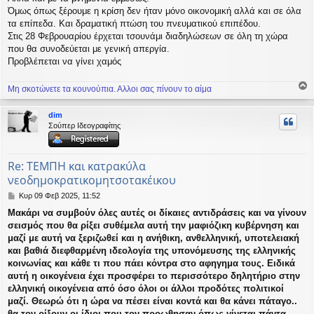
ί
Όμως όπως ξέρουμε η κρίση δεν ήταν μόνο οικονομική αλλά και σε όλα
ε
τα επίπεδα. Και δραματική πτώση του πνευματικού επιπέδου.
υ
Στις 28 Φεβρουαρίου έρχεται τσουνάμι διαδηλώσεων σε όλη τη χώρα
σ
που θα συνοδεύεται με γενική απεργία.
η
Προβλέπεται να γίνει χαμός
Μη σκοτώνετε τα κουνούπια. Αλλοι σας πίνουν το αίμα
ο
ρ
dim
υ
Σούπερ Ιδεογραφίτης
ή
Re: ΤΕΜΠΗ και κατρακύλα
νεοδημοκρατικομητσοτακέικου
Δ
Κυρ 09 Φεβ 2025, 11:52
η
Μακάρι να συμβούν όλες αυτές οι δίκαιες αντιδράσεις και να γίνουν
μ
σεισμός που θα ρίξει συθέμελα αυτή την μαφιόζικη κυβέρνηση και
ο
σ
μαζί με αυτή να ξεριζωθεί και η ανήθικη, ανθελληνική, υποτελειακή
ί
και βαθιά διεφθαρμένη ιδεολογία της υπονόμευσης της ελληνικής
ε
κοινωνίας και κάθε τι που πάει κόντρα στο αφηγημα τους. Ειδικά
υ
αυτή η οικογένεια έχει προσφέρει το περισσότερο δηλητήριο στην
σ
ελληνική οικογένεια από όσο όλοι οι άλλοι προδότες πολιτικοί
η
μαζί. Θεωρώ ότι η ώρα να πέσει είναι κοντά και θα κάνει πάταγο..
θα τον ρίξουν οι ίδιοι που τον προωθησαν όπως γίνεται πάντα.