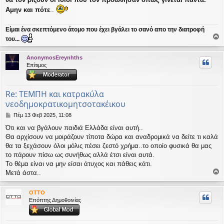
Αμην και πότε
..
Είμαι ένα σκεπτόμενο άτομο που έχει βγάλει το σανό απο την διατροφή
του...
ο
ρ
AnonymosEreynhths
υ
Επίτιμος
ή
Re: ΤΕΜΠΗ και κατρακύλα
νεοδημοκρατικομητσοτακέικου
Δ
Πέμ 13 Φεβ 2025, 11:08
η
Ότι και να βγάλουν παιδιά Ελλάδα είναι αυτή..
μ
Θα αρχίσουν να μοιράζουν τίποτα δώρα και αναδρομικά να δείτε τι καλά
ο
σ
θα τα ξεχάσουν όλοι μόλις πέσει ζεστό χρήμα..το οποίο φυσικά θα μας
ί
το πάρουν πίσω ως συνήθως αλλά έτσι είναι αυτά.
ε
Το θέμα είναι να μην είσαι άτυχος και πάθεις κάτι.
υ
Μετά άστα..
σ
ο
η
ρ
OTTO
υ
Επόπτης Δημοθοινίας
ή