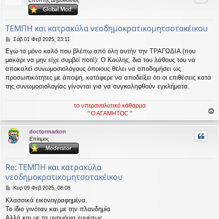
Επόπτης Δημοθοινίας
η
εις
ΤΕΜΠΗ και κατρακύλα νεοδημοκρατικομητσοτακέικου
Δ
Σάβ 01 Φεβ 2025, 23:11
η
Εγώ το μόνο καλό που βλέπω από όλη αυτήν την ΤΡΑΓΩΔΙΑ (που
μ
μακάρι να μην είχε συμβεί ποτέ): Ο Κούλης, δια του λάθους του να
ο
σ
αποκαλεί συνωμοσιολόγους όποιους θέλει να αποδομήσει ως
ί
προσωπικότητες με άποψη, κατάφερε να αποδείξει ότι οι επιθέσεις κατά
ε
της συνωμοσιολογίας γίνονται για να συγκαληφθούν εγκλήματα.
υ
σ
η
το υπεραναλυτικό κάθαρμα
" Ο ΑΓΑΜΗΤΟC "
ο
ρ
doctormarkon
υ
Επίτιμος
ή
Re: ΤΕΜΠΗ και κατρακύλα
νεοδημοκρατικομητσοτακέικου
Δ
Κυρ 09 Φεβ 2025, 08:08
η
Κλασσικά εικονογραφημένα.
μ
Το ίδιο γινόταν και με την πλανδημία
ο
σ
Αλλά και με τα μνημόνια εμμέσως.