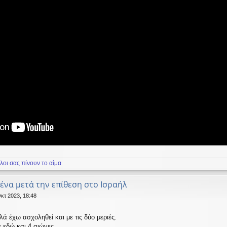
λοι σας πίνουν το αίμα
μένα μετά την επίθεση στο Ισραήλ
κτ 2023, 18:48
λά έχω ασχοληθεί και με τις δύο μεριές.
 εδώ και 4 αιώνες