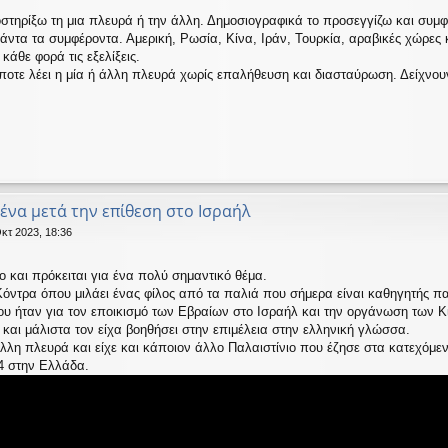
οστηρίξω τη μια πλευρά ή την άλλη. Δημοσιογραφικά το προσεγγίζω και συμ
τα τα συμφέροντα. Αμερική, Ρωσία, Κίνα, Ιράν, Τουρκία, αραβικές χώρες κ
άθε φορά τις εξελίξεις.
ποτε λέει η μία ή άλλη πλευρά χωρίς επαλήθευση και διασταύρωση. Δείχνουν
μένα μετά την επίθεση στο Ισραήλ
κτ 2023, 18:36
 και πρόκειται για ένα πολύ σημαντικό θέμα.
όντρα όπου μιλάει ένας φίλος από τα παλιά που σήμερα είναι καθηγητής πα
 του ήταν για τον εποικισμό των Εβραίων στο Ισραήλ και την οργάνωση των Κ
ή και μάλιστα τον είχα βοηθήσει στην επιμέλεια στην ελληνική γλώσσα.
λλη πλευρά και είχε και κάποιον άλλο Παλαιστίνιο που έζησε στα κατεχόμεν
84 στην Ελλάδα.