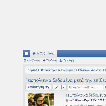
Ιδεογραφήματα
Αυτός ο τόπος φιλοδοξεί να ανοίγει μονοπάτια για τα συναρπαστικά και όμ
Δ. Συζητήσεις
ρή
Αναζήτηση
Σύνδεση
Εγγραφή
γο
Πόρταλ
Ευρετήριο Δ. Συζήτησης
Ελεύθεροι Διάλογοι
ρε
Γεωπολιτικά δεδομένα μετά την επίθε
ς
Απάντηση
συ
Γεωπολιτικά δεδομένα
νδ
Δ
από
Hlios
»
Πέμ 19 Οκτ 2023, 
έσ
η