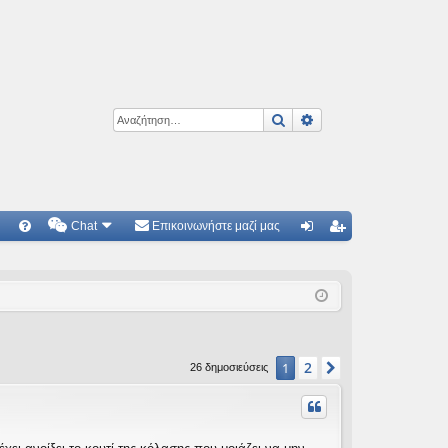
Αναζήτηση
Ειδική αναζήτηση
Chat
Επικοινωνήστε μαζί μας
Γ
Συ
ύν
γγ
χν
δε
ρα
ές
ση
φ
ερ
ή
2
1
Επόμενη
26 δημοσιεύσεις
ωτ
ήσ
εις