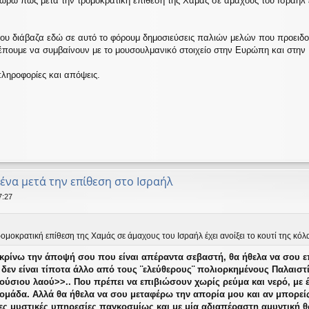
εωρώ πως μετά την τρομοκρατική επίθεση της Χαμάς σε άμαχους του Ισραήλ έχ
ου διάβαζα εδώ σε αυτό το φόρουμ δημοσιεύσεις παλιών μελών που προειδο
έπουμε να συμβαίνουν με το μουσουλμανικό στοιχείο στην Ευρώπη και στην
ληροφορίες και απόψεις.
μένα μετά την επίθεση στο Ισραήλ
7:27
ομοκρατική επίθεση της Χαμάς σε άμαχους του Ισραήλ έχει ανοίξει το κουτί της κόλα
κρίνω την άποψή σου που είναι απέραντα σεβαστή, θα ήθελα να σου επ
εν είναι τίποτα άλλο από τους ¨ελεύθερους¨ πολιορκημένους Παλαιστ
ύσιου λαού>>.. Που πρέπει να επιβιώσουν χωρίς ρεύμα και νερό, με
δομάδα. Αλλά θα ήθελα να σου μεταφέρω την απορία μου και αν μπορείς
τες μυστικές υπηρεσίες παγκοσμίως και με μία αδιαπέραστη αμυντική 