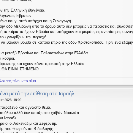
υν την Ελληνική ιθαγένεια.
θαγένειες Εβραίων.
ήνα και γι αυτό υπάρχει και η Συναγωγή.
την οδό Μελιδώνη από το δρόμο αυτό δεν μπορείς να περάσεις και φυλάσσετ
ή τα κτίρια τα έχουν Εβραίοι και υπάρχουν και μικρότερες ανεπίσημες συν
που γνωρίζουν την περιοχή.
 να βάλουν βόμβα σε κάποιο κτίριο της οδού Χριστοκοπίδου. Πριν ένα εξάμη
α μεταξύ Εβραίων και Παλαιστινίων στην Ελλάδα.
ι κόσμοι.
μόρφωσης και έχουν κάνει προκοπή στην Ελλάδα.
ΥΡΑ ΘΑ ΕΙΝΑΙ ΣΤΗΜΕΝΟ
λοι σας πίνουν το αίμα
μένα μετά την επίθεση στο Ισραήλ
κτ 2023, 19:02
ύ παράξενο και άγνωστο θέμα.
πούλου αλλά δεν έπαιξε στο χαϊβάν Ντουλάπ
ου Ισραήλ.
αίοι οι Ασκεναζίμ και Σεφερντιμ.
ίμ που θεωρούνται Β διαλογής.