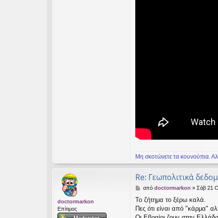
Μη σκοτώνετε τα κουνούπια. Αλ
Re: Γεωπολιτικά δεδο
Δ
από
doctormarkon
»
Σάβ 21 Ο
η
Το ζήτημα το ξέρω καλά.
doctormarkon
μ
Πες ότι είναι από "κάρμα" αλ
Επίτιμος
ο
σ
Οι Εβραίοι ζουν στην Ελλάδα