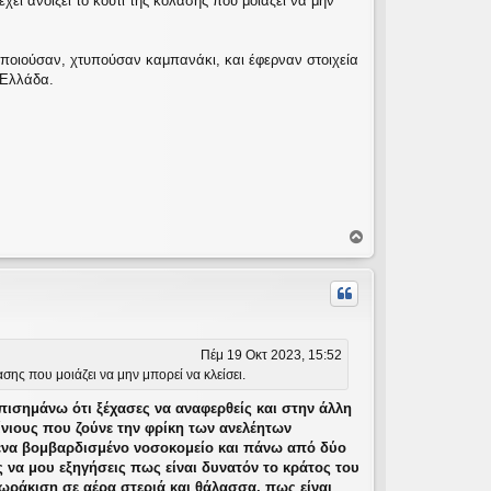
ει ανοίξει το κουτί της κόλασης που μοιάζει να μην
ποιούσαν, χτυπούσαν καμπανάκι, και έφερναν στοιχεία
 Ελλάδα.
Κ
ο
ρ
υ
φ
ή
Πέμ 19 Οκτ 2023, 15:52
σης που μοιάζει να μην μπορεί να κλείσει.
ισημάνω ότι ξέχασες να αναφερθείς και στην άλλη
ίνιους που ζούνε την φρίκη των ανελέητων
 ένα βομβαρδισμένο νοσοκομείο και πάνω από δύο
 να μου εξηγήσεις πως είναι δυνατόν το κράτος του
θωράκιση σε αέρα στεριά και θάλασσα, πως είναι