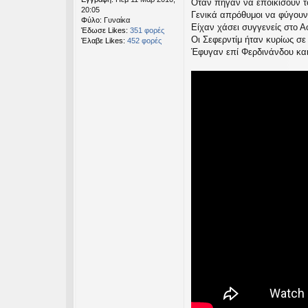
Όταν πήγαν να εποικίσουν τ
σ
20:05
Γενικά απρόθυμοι να φύγουν
η
Φύλο:
Γυναίκα
Είχαν χάσει συγγενείς στο Α
Έδωσε Likes:
351 φορές
Οι Σεφερντίμ ήταν κυρίως σ
Έλαβε Likes:
452 φορές
Έφυγαν επί Φερδινάνδου και