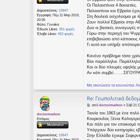
ί
Οι Παλαιστίνιοι 4 δεκαετίες.
ε
Δημοσιεύσεις:
15847
Παλαιστίνιοι και Εβραίοι έχο
υ
Εγγραφή:
Πέμ 11 Μαρ 2010,
Στη δουλειά ασχολούμαι με ι
σ
20:05
Ζουν πολλοί Εβραίοι στην Αθ
η
Φύλο:
Γυναίκα
Δυο οι βασικές συναγωγές σ
Έδωσε Likes:
351 φορές
Γύρω στην περιοχή του Ψυρρ
Έλαβε Likes:
452 φορές
επιβεβαιώσει από κάποιους 
Γι αυτό και υπήρξε απόπειρα
Κανένα πρόβλημα τόσα χρόνι
Βίοι παράλληλοι. Παράλληλο
Και οι δύο πλευρές υψηλής 
Αν κάτι συμβεί........ΣΙΓΟ
Μη σκοτώνετε τα κουνούπια. Αλ
Re: Γεωπολιτικά δεδο
Δ
από
doctormarkon
»
Σάβ 21 Ο
η
Ταινία του 1963 με ένα πολ
doctormarkon
μ
Κουρκουλος Ξένια Καλογερο
Επίτιμος
ο
σ
Και πάλι για τον εποικισμό τ
ί
Υπάρχουν δύο κατηγορίες εβρ
ε
Δημοσιεύσεις:
15847
Στην Ελλάδα έχουμε Σεφερντ
υ
Εγγραφή:
Πέμ 11 Μαρ 2010,