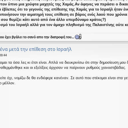
στον ύπνο μια χούφτα μαχητές της Χαμάς.Αν άφηνες να περάσει ο δικ
α έβλεπες ότι το γεγονός της επίθεσης της Χαμάς για το Ισραήλ ήταν έ
ποιήσουν την αιματηρή τους επίθεση σε βάρος ενός λαού που χρόνια 
 σου θυμίζει κάτι αυτό από ένα άλλο υπερδύναμο κράτος?)
σμό του Ισραήλ αλλά για τον άμαχο πληθυσμό της Παλαιστίνης ούτε καν
υ έχει βγάλει το σανό απο την διατροφή του...
μένα μετά την επίθεση στο Ισραήλ
09:44
ομαι τα όσα λες κι έτσι είναι. Απλά να διευκρινίσω ότι στην δημοσίευση μ
αθερμάνθηκε και οι εξελίξεις άρχισαν να παίρνουν ρυθμούς χιονοστιβάδας.
ίτε όχι, νομίζω δε θα ενδιέφερε κανέναν. Σε αυτό που στέκομαι είναι στα γ
ο μέλλον.