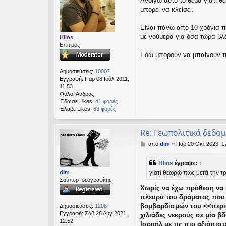
Ανοίγω αυτό το θέμα γιατί θ
μ
εις
μπορεί να κλείσει.
ο
σ
ί
Είναι πάνω από 10 χρόνια π
ε
με νούμερα για όσα τώρα βλ
Hlios
υ
Επίτιμος
σ
Εδώ μπορούν να μπαίνουν π
η
Δημοσιεύσεις:
10007
Εγγραφή:
Παρ 08 Ιούλ 2011,
11:53
Φύλο:
Άνδρας
Έδωσε Likes:
41 φορές
Έλαβε Likes:
63 φορές
Re: Γεωπολιτικά δεδο
Δ
από
dim
»
Παρ 20 Οκτ 2023, 1
η
μ
Hlios
έγραψε:
↑
ο
dim
γιατί θεωρώ πως μετά την τρ
σ
Σούπερ Ιδεογραφίτης
ί
Χωρίς να έχω πρόθεση να 
ε
υ
πλευρά του δράματος που δ
σ
βομβαρδισμών του <<περιο
Δημοσιεύσεις:
1208
η
Εγγραφή:
Σάβ 28 Αύγ 2021,
χιλιάδες νεκρούς σε μία β
12:52
Ισραήλ με τις πιο αξιόπισ