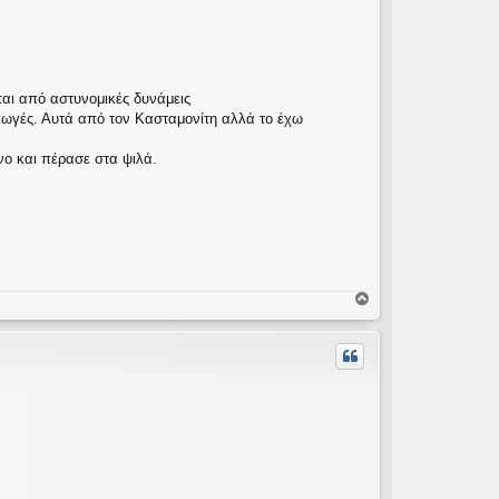
αι από αστυνομικές δυνάμεις
αγωγές. Αυτά από τον Κασταμονίτη αλλά το έχω
νο και πέρασε στα ψιλά.
Κ
ο
ρ
υ
φ
ή