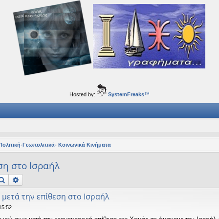
ορφα ταξίδια του νού...
Hosted by:
SystemFreaks
™
Πολιτική-Γεωπολιτικά- Κοινωνικά Κινήματα
ση στο Ισραήλ
Αναζήτηση
Ειδική αναζήτηση
 μετά την επίθεση στο Ισραήλ
15:52