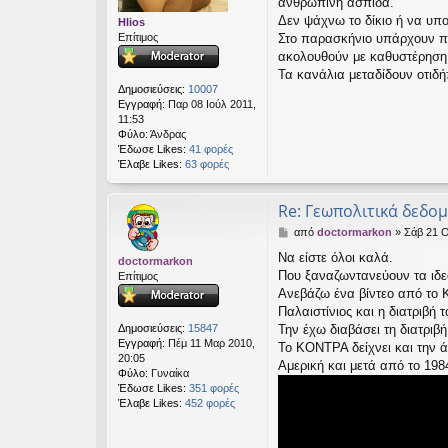
ανθρώπινη ασπίδα.
ε
Δεν ψάχνω το δίκιο ή να υπ
Hlios
υ
Επίτιμος
Στο παρασκήνιο υπάρχουν πάν
σ
ακολουθούν με καθυστέρηση κ
η
Τα κανάλια μεταδίδουν οτιδή
Δημοσιεύσεις:
10007
Εγγραφή:
Παρ 08 Ιούλ 2011,
11:53
Φύλο:
Άνδρας
Έδωσε Likes:
41 φορές
Έλαβε Likes:
63 φορές
Re: Γεωπολιτικά δεδο
Δ
από
doctormarkon
»
Σάβ 21 Ο
η
Να είστε όλοι καλά.
doctormarkon
μ
Που ξαναζωντανεύουν τα ιδεο
Επίτιμος
ο
σ
Ανεβάζω ένα βίντεο από το Κ
ί
Παλαιστίνιος και η διατριβή
ε
Δημοσιεύσεις:
15847
Την έχω διαβάσει τη διατριβ
υ
Εγγραφή:
Πέμ 11 Μαρ 2010,
Το ΚΟΝΤΡΑ δείχνει και την ά
σ
20:05
Αμερική και μετά από το 19
η
Φύλο:
Γυναίκα
Έδωσε Likes:
351 φορές
Έλαβε Likes:
452 φορές