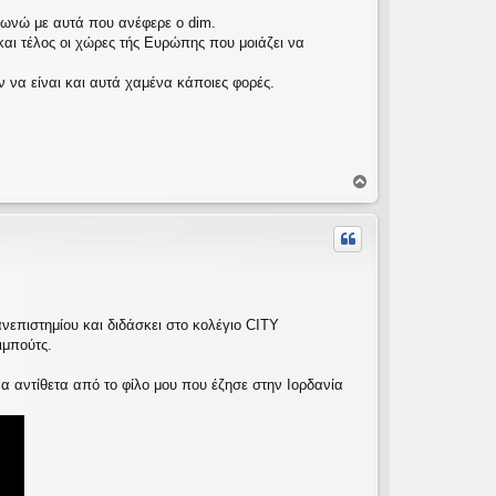
φωνώ με αυτά που ανέφερε ο dim.
αι τέλος οι χώρες τής Ευρώπης που μοιάζει να
 να είναι και αυτά χαμένα κάποιες φορές.
Κ
ο
ρ
υ
φ
ή
νεπιστημίου και διδάσκει στο κολέγιο CITY
ιμπούτς.
α αντίθετα από το φίλο μου που έζησε στην Ιορδανία