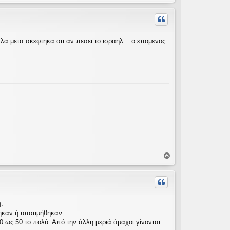
ο
ρ
υ
φ
ή
λα μετα σκεφτηκα οτι αν πεσει το ισραηλ... ο επομενος
Κ
ο
ρ
υ
φ
ή
.
θηκαν ή υποτιμήθηκαν.
0 ως 50 το πολύ. Από την άλλη μεριά άμαχοι γίνονται