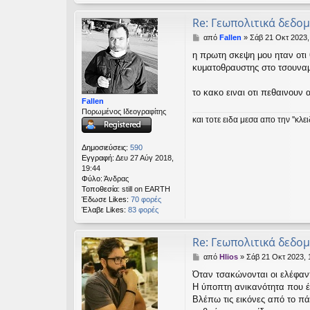
Re: Γεωπολιτικά δεδο
Δ
από
Fallen
»
Σάβ 21 Οκτ 2023,
η
η πρωτη σκεψη μου ηταν οτι 
μ
κυματοθραυστης στο τσουναμι 
ο
σ
ί
το κακο ειναι οτι πεθαινουν α
ε
Fallen
υ
Πορωμένος Ιδεογραφίτης
και τοτε ειδα μεσα απο την ''κλ
σ
η
Δημοσιεύσεις:
590
Εγγραφή:
Δευ 27 Αύγ 2018,
19:44
Φύλο:
Άνδρας
Τοποθεσία:
still on EARTH
Έδωσε Likes:
70 φορές
Έλαβε Likes:
83 φορές
Re: Γεωπολιτικά δεδο
Δ
από
Hlios
»
Σάβ 21 Οκτ 2023, 
η
Όταν τσακώνονται οι ελέφαν
μ
Η ύποπτη ανικανότητα που έδ
ο
σ
Βλέπω τις εικόνες από το πά
ί