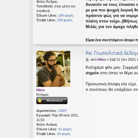
Φύλο:
Άνδρας
δυνατόν να τους έπιασαν 
Τοποθεσία:
στην μέση του
με μια πιο ψυχρή λογική θ
πουθενά..
πράσινο φώς για να νομιμο
Έδωσε Likes:
184 φορές
Έλαβε Likes:
239 φορές
πλάτη στον τοίχο..(Μήπως
Μιλάς για τον άμαχο πληθυ
Είμαι ένα σκεπτόμενο άτομο πο
Re: Γεωπολιτικά δεδο
Δ
από
Hlios
»
Σάβ 21 Οκτ 2023, 
η
Καλημέρα φίλε μου. Συμμερίζ
μ
σημείο
απο όπου το θέμα αν
ο
σ
ί
Προσωπική άποψη είτε είχα, ε
ε
τι συνέπειες θα υπάρξουν στ
Hlios
υ
Επίτιμος
σ
η
Δημοσιεύσεις:
10007
Εγγραφή:
Παρ 08 Ιούλ 2011,
11:53
Φύλο:
Άνδρας
Έδωσε Likes:
41 φορές
Έλαβε Likes:
63 φορές