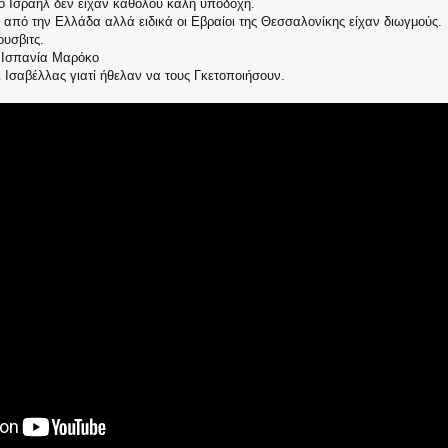
ο Ισραήλ δεν είχαν καθόλου καλή υποδοχή.
 από την Ελλάδα αλλά ειδικά οι Εβραίοι της Θεσσαλονίκης είχαν διωγμούς.
ουσβιτς.
ε Ισπανία Μαρόκο
 Ισαβέλλας γιατί ήθελαν να τους Γκετοποιήσουν.