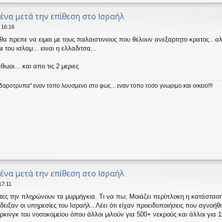
μένα μετά την επίθεση στο Ισραήλ
 16:16
θα πρεπε να ειμαι με τους παλαιστινιους που θελουν ανεξαρτητο κρατος.. αλ
του ισλαμ... ειναι η ελλαδιτσα...
θωοι... και απο τις 2 μεριες
ειδαροτρυπα'' εναν τοπο λουσμενο στο φως... εναν τοπο τοσο γνωριμο και οικειο!!!
μένα μετά την επίθεση στο Ισραήλ
17:11
τες την πληρώνουν τα μυρμήγκια. Τι να πω; Μοιάζει περίπλοκη η κατάσταση
ειξαν οι υπηρεσίες του Ισραήλ.. Λέει ότι είχαν προειδοποιήσεις που αγνοή
ρκινγκ του νοσοκομείου όπου άλλοι μιλούν για 500+ νεκρούς και άλλοι για 1