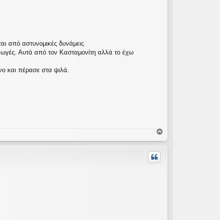
αι από αστυνομικές δυνάμεις
αγωγές. Αυτά από τον Κασταμονίτη αλλά το έχω
νο και πέρασε στα ψιλά.
Κ
ο
ρ
υ
φ
ή