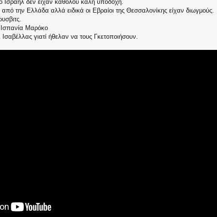
ο Ισραήλ δεν είχαν καθόλου καλή υποδοχή.
 από την Ελλάδα αλλά ειδικά οι Εβραίοι της Θεσσαλονίκης είχαν διωγμούς.
ουσβιτς.
ε Ισπανία Μαρόκο
 Ισαβέλλας γιατί ήθελαν να τους Γκετοποιήσουν.