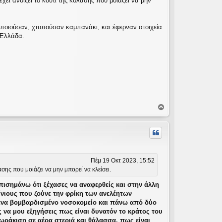
ει ανοίξει το κουτί της κόλασης που μοιάζει να μην
ποιούσαν, χτυπούσαν καμπανάκι, και έφερναν στοιχεία
 Ελλάδα.
Κ
ο
ρ
υ
φ
ή
Πέμ 19 Οκτ 2023, 15:52
σης που μοιάζει να μην μπορεί να κλείσει.
ισημάνω ότι ξέχασες να αναφερθείς και στην άλλη
ίνιους που ζούνε την φρίκη των ανελέητων
 ένα βομβαρδισμένο νοσοκομείο και πάνω από δύο
 να μου εξηγήσεις πως είναι δυνατόν το κράτος του
θωράκιση σε αέρα στεριά και θάλασσα, πως είναι