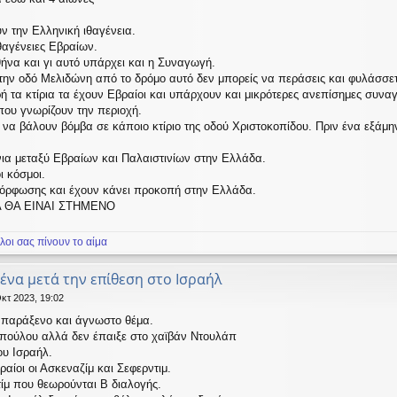
υν την Ελληνική ιθαγένεια.
θαγένειες Εβραίων.
ήνα και γι αυτό υπάρχει και η Συναγωγή.
την οδό Μελιδώνη από το δρόμο αυτό δεν μπορείς να περάσεις και φυλάσσετ
ή τα κτίρια τα έχουν Εβραίοι και υπάρχουν και μικρότερες ανεπίσημες συν
που γνωρίζουν την περιοχή.
 να βάλουν βόμβα σε κάποιο κτίριο της οδού Χριστοκοπίδου. Πριν ένα εξάμη
α μεταξύ Εβραίων και Παλαιστινίων στην Ελλάδα.
ι κόσμοι.
μόρφωσης και έχουν κάνει προκοπή στην Ελλάδα.
ΥΡΑ ΘΑ ΕΙΝΑΙ ΣΤΗΜΕΝΟ
λοι σας πίνουν το αίμα
μένα μετά την επίθεση στο Ισραήλ
κτ 2023, 19:02
ύ παράξενο και άγνωστο θέμα.
πούλου αλλά δεν έπαιξε στο χαϊβάν Ντουλάπ
ου Ισραήλ.
αίοι οι Ασκεναζίμ και Σεφερντιμ.
ίμ που θεωρούνται Β διαλογής.