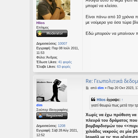
Ανοίγω αυτό το θέμα γιατί θ
μ
εις
μπορεί να κλείσει.
ο
σ
ί
Είναι πάνω από 10 χρόνια π
ε
με νούμερα για όσα τώρα βλ
Hlios
υ
Επίτιμος
σ
Εδώ μπορούν να μπαίνουν π
η
Δημοσιεύσεις:
10007
Εγγραφή:
Παρ 08 Ιούλ 2011,
11:53
Φύλο:
Άνδρας
Έδωσε Likes:
41 φορές
Έλαβε Likes:
63 φορές
Re: Γεωπολιτικά δεδο
Δ
από
dim
»
Παρ 20 Οκτ 2023, 1
η
μ
Hlios
έγραψε:
↑
ο
dim
γιατί θεωρώ πως μετά την τρ
σ
Σούπερ Ιδεογραφίτης
ί
Χωρίς να έχω πρόθεση να 
ε
υ
πλευρά του δράματος που δ
σ
βομβαρδισμών του <<περιο
Δημοσιεύσεις:
1208
η
Εγγραφή:
Σάβ 28 Αύγ 2021,
χιλιάδες νεκρούς σε μία β
12:52
Ισραήλ με τις πιο αξιόπισ