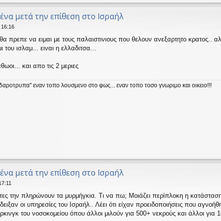
μένα μετά την επίθεση στο Ισραήλ
 16:16
θα πρεπε να ειμαι με τους παλαιστινιους που θελουν ανεξαρτητο κρατος.. αλ
του ισλαμ... ειναι η ελλαδιτσα...
θωοι... και απο τις 2 μεριες
ειδαροτρυπα'' εναν τοπο λουσμενο στο φως... εναν τοπο τοσο γνωριμο και οικειο!!!
μένα μετά την επίθεση στο Ισραήλ
17:11
τες την πληρώνουν τα μυρμήγκια. Τι να πω; Μοιάζει περίπλοκη η κατάσταση
ειξαν οι υπηρεσίες του Ισραήλ.. Λέει ότι είχαν προειδοποιήσεις που αγνοή
ρκινγκ του νοσοκομείου όπου άλλοι μιλούν για 500+ νεκρούς και άλλοι για 1