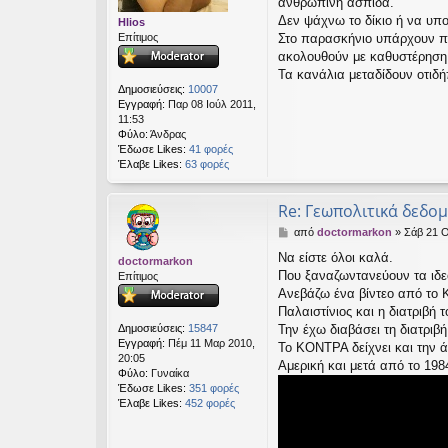
ανθρώπινη ασπίδα.
ε
Δεν ψάχνω το δίκιο ή να υπ
Hlios
υ
Επίτιμος
Στο παρασκήνιο υπάρχουν πάν
σ
ακολουθούν με καθυστέρηση κ
η
Τα κανάλια μεταδίδουν οτιδή
Δημοσιεύσεις:
10007
Εγγραφή:
Παρ 08 Ιούλ 2011,
11:53
Φύλο:
Άνδρας
Έδωσε Likes:
41 φορές
Έλαβε Likes:
63 φορές
Re: Γεωπολιτικά δεδο
Δ
από
doctormarkon
»
Σάβ 21 Ο
η
Να είστε όλοι καλά.
doctormarkon
μ
Που ξαναζωντανεύουν τα ιδεο
Επίτιμος
ο
σ
Ανεβάζω ένα βίντεο από το Κ
ί
Παλαιστίνιος και η διατριβή
ε
Δημοσιεύσεις:
15847
Την έχω διαβάσει τη διατριβ
υ
Εγγραφή:
Πέμ 11 Μαρ 2010,
Το ΚΟΝΤΡΑ δείχνει και την ά
σ
20:05
Αμερική και μετά από το 19
η
Φύλο:
Γυναίκα
Έδωσε Likes:
351 φορές
Έλαβε Likes:
452 φορές