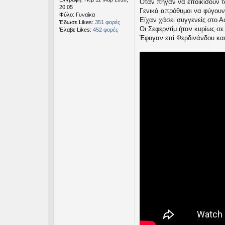
Όταν πήγαν να εποικίσουν τ
σ
20:05
Γενικά απρόθυμοι να φύγουν
η
Φύλο:
Γυναίκα
Είχαν χάσει συγγενείς στο Α
Έδωσε Likes:
351 φορές
Οι Σεφερντίμ ήταν κυρίως σ
Έλαβε Likes:
452 φορές
Έφυγαν επί Φερδινάνδου και