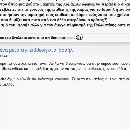
στον ύπνο μια χούφτα μαχητές της Χαμάς.Αν άφηνες να περάσει ο δικ
α έβλεπες ότι το γεγονός της επίθεσης της Χαμάς για το Ισραήλ ήταν έ
ποιήσουν την αιματηρή τους επίθεση σε βάρος ενός λαού που χρόνια 
 σου θυμίζει κάτι αυτό από ένα άλλο υπερδύναμο κράτος?)
σμό του Ισραήλ αλλά για τον άμαχο πληθυσμό της Παλαιστίνης ούτε καν
υ έχει βγάλει το σανό απο την διατροφή του...
μένα μετά την επίθεση στο Ισραήλ
09:44
ομαι τα όσα λες κι έτσι είναι. Απλά να διευκρινίσω ότι στην δημοσίευση μ
αθερμάνθηκε και οι εξελίξεις άρχισαν να παίρνουν ρυθμούς χιονοστιβάδας.
ίτε όχι, νομίζω δε θα ενδιέφερε κανέναν. Σε αυτό που στέκομαι είναι στα γ
ο μέλλον.