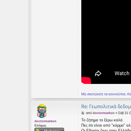
Μη σκοτώνετε τα κουνούπια. Αλ
Re: Γεωπολιτικά δεδο
Δ
από
doctormarkon
»
Σάβ 21 Ο
η
Το ζήτημα το ξέρω καλά.
doctormarkon
μ
Πες ότι είναι από "κάρμα" αλ
Επίτιμος
ο
σ
Οι Εβραίοι ζουν στην Ελλάδα