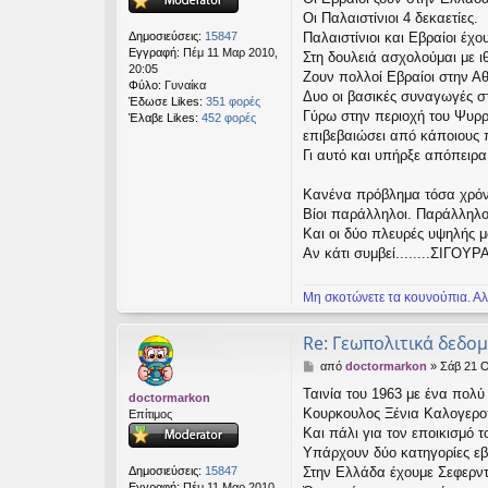
ί
Οι Παλαιστίνιοι 4 δεκαετίες.
ε
Δημοσιεύσεις:
15847
Παλαιστίνιοι και Εβραίοι έχο
υ
Εγγραφή:
Πέμ 11 Μαρ 2010,
Στη δουλειά ασχολούμαι με ι
σ
20:05
Ζουν πολλοί Εβραίοι στην Αθ
η
Φύλο:
Γυναίκα
Δυο οι βασικές συναγωγές σ
Έδωσε Likes:
351 φορές
Γύρω στην περιοχή του Ψυρρ
Έλαβε Likes:
452 φορές
επιβεβαιώσει από κάποιους 
Γι αυτό και υπήρξε απόπειρα
Κανένα πρόβλημα τόσα χρόνι
Βίοι παράλληλοι. Παράλληλο
Και οι δύο πλευρές υψηλής 
Αν κάτι συμβεί........ΣΙΓΟ
Μη σκοτώνετε τα κουνούπια. Αλ
Re: Γεωπολιτικά δεδο
Δ
από
doctormarkon
»
Σάβ 21 Ο
η
Ταινία του 1963 με ένα πολ
doctormarkon
μ
Κουρκουλος Ξένια Καλογερο
Επίτιμος
ο
σ
Και πάλι για τον εποικισμό τ
ί
Υπάρχουν δύο κατηγορίες εβρ
ε
Δημοσιεύσεις:
15847
Στην Ελλάδα έχουμε Σεφερντ
υ
Εγγραφή:
Πέμ 11 Μαρ 2010,