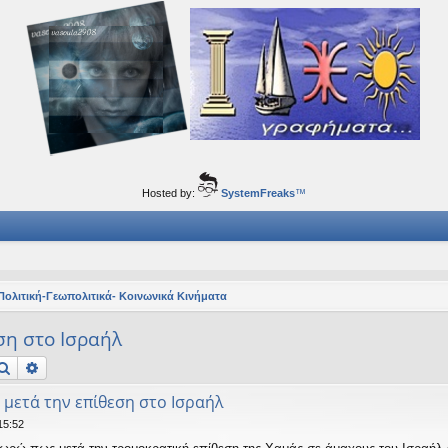
ορφα ταξίδια του νού...
Hosted by:
SystemFreaks
™
Πολιτική-Γεωπολιτικά- Κοινωνικά Κινήματα
ση στο Ισραήλ
Αναζήτηση
Ειδική αναζήτηση
 μετά την επίθεση στο Ισραήλ
15:52