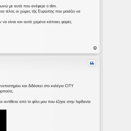
φωνώ με αυτά που ανέφερε ο dim.
αι τέλος οι χώρες τής Ευρώπης που μοιάζει να
 να είναι και αυτά χαμένα κάποιες φορές.
Κ
ο
ρ
υ
φ
ή
νεπιστημίου και διδάσκει στο κολέγιο CITY
ιμπούτς.
α αντίθετα από το φίλο μου που έζησε στην Ιορδανία