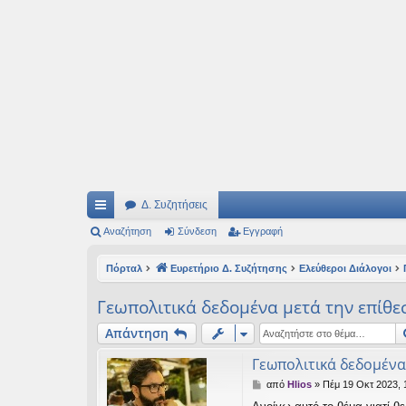
Ιδεογραφήματα
Αυτός ο τόπος φιλοδοξεί να ανοίγει μονοπάτια για τα συναρπαστικά και όμ
Δ. Συζητήσεις
ρή
Αναζήτηση
Σύνδεση
Εγγραφή
γο
Πόρταλ
Ευρετήριο Δ. Συζήτησης
Ελεύθεροι Διάλογοι
ρε
Γεωπολιτικά δεδομένα μετά την επίθε
ς
Απάντηση
συ
Γεωπολιτικά δεδομένα
νδ
Δ
από
Hlios
»
Πέμ 19 Οκτ 2023, 
έσ
η