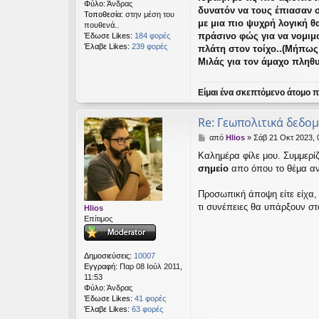
Φύλο:
Άνδρας
δυνατόν να τους έπιασαν 
Τοποθεσία:
στην μέση του
με μια πιο ψυχρή λογική θ
πουθενά..
πράσινο φώς για να νομιμο
Έδωσε Likes:
184 φορές
Έλαβε Likes:
239 φορές
πλάτη στον τοίχο..(Μήπως
Μιλάς για τον άμαχο πληθυ
Είμαι ένα σκεπτόμενο άτομο πο
Re: Γεωπολιτικά δεδο
Δ
από
Hlios
»
Σάβ 21 Οκτ 2023, 
η
Καλημέρα φίλε μου. Συμμερίζ
μ
σημείο
απο όπου το θέμα αν
ο
σ
ί
Προσωπική άποψη είτε είχα, ε
ε
τι συνέπειες θα υπάρξουν στ
Hlios
υ
Επίτιμος
σ
η
Δημοσιεύσεις:
10007
Εγγραφή:
Παρ 08 Ιούλ 2011,
11:53
Φύλο:
Άνδρας
Έδωσε Likes:
41 φορές
Έλαβε Likes:
63 φορές