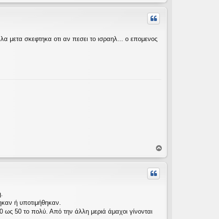
ο
ρ
υ
φ
ή
λα μετα σκεφτηκα οτι αν πεσει το ισραηλ... ο επομενος
Κ
ο
ρ
υ
φ
ή
.
θηκαν ή υποτιμήθηκαν.
0 ως 50 το πολύ. Από την άλλη μεριά άμαχοι γίνονται