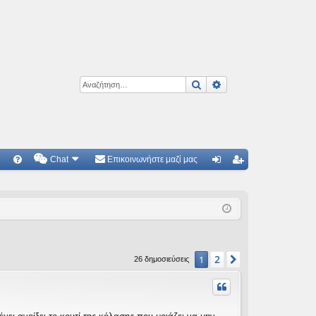
Αναζήτηση
Ειδική αναζήτηση
Chat
Επικοινωνήστε μαζί μας
Γ
Συ
ύν
γγ
χν
δε
ρα
ές
ση
φ
ερ
ή
2
1
Επόμενη
26 δημοσιεύσεις
ωτ
ήσ
εις