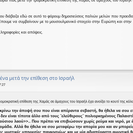
εωρώ πως μετά την τρομοκρατική επίθεση της Χαμάς σε άμαχους του Ισραήλ έχ
ου διάβαζα εδώ σε αυτό το φόρουμ δημοσιεύσεις παλιών μελών που προειδο
έπουμε να συμβαίνουν με το μουσουλμανικό στοιχείο στην Ευρώπη και στην
ληροφορίες και απόψεις.
μένα μετά την επίθεση στο Ισραήλ
7:27
ομοκρατική επίθεση της Χαμάς σε άμαχους του Ισραήλ έχει ανοίξει το κουτί της κόλα
κρίνω την άποψή σου που είναι απέραντα σεβαστή, θα ήθελα να σου επ
εν είναι τίποτα άλλο από τους ¨ελεύθερους¨ πολιορκημένους Παλαιστ
ύσιου λαού>>.. Που πρέπει να επιβιώσουν χωρίς ρεύμα και νερό, με
δομάδα. Αλλά θα ήθελα να σου μεταφέρω την απορία μου και αν μπορείς
τες μυστικές υπηρεσίες παγκοσμίως και με μία αδιαπέραστη αμυντική 