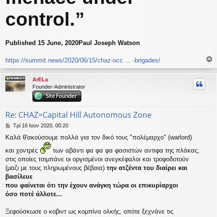
control.”
Published 15 June, 2020Paul Joseph Watson
https://summit.news/2020/06/15/chaz-occ ... -brigades/
ο
ρ
ArELa
υ
Founder-Administrator
ή
Re: CHAZ=Capital Hill Autonomous Zone
Δ
Τρί 16 Ιουν 2020, 00:20
η
Καλά θ'ακούσουμε πολλά για τον δικό τους "πολέμαρχο" (warlord)
μ
ο
και χοντρές
των αβάντι φα φα φα φασιστών αντιφα της πλάκας,
σ
στις οποίες τσιμπάνε οι οργισμένοι ανεγκέφαλοι και τροφοδοτούν
ί
(μαζι με τους πληρωμένους βέβαια)
την ατζέντα του διαίρει και
ε
υ
βασίλευε
σ
που φαίνεται ότι την έχουν ανάγκη τώρα οι επικυρίαρχοι
η
όσο ποτέ άλλοτε...
Ξεφούσκωσε ο κοβιντ ως κομπίνα ολκής, οπότε ξεχνάνε τις