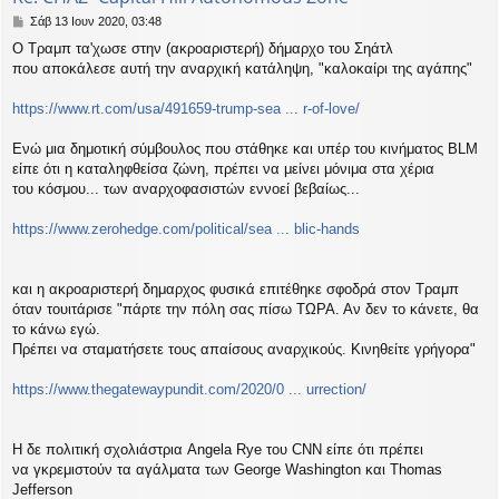
Δ
Σάβ 13 Ιουν 2020, 03:48
η
Ο Τραμπ τα'χωσε στην (ακροαριστερή) δήμαρχο του Σηάτλ
μ
που αποκάλεσε αυτή την αναρχική κατάληψη, "καλοκαίρι της αγάπης"
ο
σ
ί
https://www.rt.com/usa/491659-trump-sea ... r-of-love/
ε
υ
Ενώ μια δημοτική σύμβουλος που στάθηκε και υπέρ του κινήματος BLM
σ
είπε ότι η καταληφθείσα ζώνη, πρέπει να μείνει μόνιμα στα χέρια
η
του κόσμου... των αναρχοφασιστών εννοεί βεβαίως...
https://www.zerohedge.com/political/sea ... blic-hands
και η ακροαριστερή δημαρχος φυσικά επιτέθηκε σφοδρά στον Τραμπ
όταν τουιτάρισε "πάρτε την πόλη σας πίσω ΤΩΡΑ. Αν δεν το κάνετε, θα
το κάνω εγώ.
Πρέπει να σταματήσετε τους απαίσους αναρχικούς. Κινηθείτε γρήγορα"
https://www.thegatewaypundit.com/2020/0 ... urrection/
Η δε πολιτική σχολιάστρια Angela Rye του CNN είπε ότι πρέπει
να γκρεμιστούν τα αγάλματα των George Washington και Thomas
Jefferson