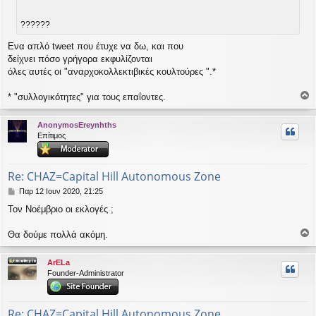
ί
ε
υ
??????
σ
η
Ενα απλό tweet που έτυχε να δω, και που
δείχνει πόσο γρήγορα εκφυλίζονται
όλες αυτές οι "αναρχοκολλεκτιβικές κουλτούρες ".*
* "συλλογικότητες" για τους επαΐοντες.
ο
ρ
AnonymosEreynhths
υ
Επίτιμος
ή
Re: CHAZ=Capital Hill Autonomous Zone
Δ
Παρ 12 Ιουν 2020, 21:25
η
Τον Νοέμβριο οι εκλογές ;
μ
ο
σ
Θα δούμε πολλά ακόμη.
ο
ί
ε
ρ
ArELa
υ
υ
Founder-Administrator
σ
η
ή
Re: CHAZ=Capital Hill Autonomous Zone