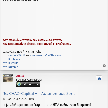
.
Δεν περιμένω τίποτα, δεν ελπίζω σε τίποτα,
δεν καταλαβαίνω τίποτα, είμαι ξανθιά κι ελεύθερη...
τα κανάλια μου /my channels:
στο vasoula2908
και
στο vasoula2908asteria
στο Βrighteon
,
στο Bitchute
στο Rumble
ο
ρ
ArELa
υ
Founder-Administrator
ή
Re: CHAZ=Capital Hill Autonomous Zone
Δ
Παρ 12 Ιουν 2020, 19:05
η
οι βανδαλισμοί και τα έκτροπα στις ΗΠΑ αυξάνονται δραματικά
μ