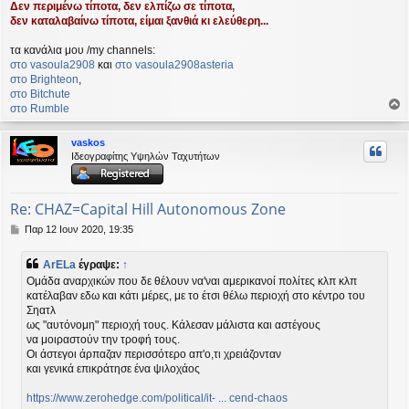
Δεν περιμένω τίποτα, δεν ελπίζω σε τίποτα,
δεν καταλαβαίνω τίποτα, είμαι ξανθιά κι ελεύθερη...
τα κανάλια μου /my channels:
στο vasoula2908
και
στο vasoula2908asteria
στο Βrighteon
,
στο Bitchute
στο Rumble
ο
ρ
vaskos
υ
Ιδεογραφίτης Υψηλών Ταχυτήτων
ή
Re: CHAZ=Capital Hill Autonomous Zone
Δ
Παρ 12 Ιουν 2020, 19:35
η
μ
ArELa
έγραψε:
↑
ο
Ομάδα αναρχικών που δε θέλουν να'ναι αμερικανοί πολίτες κλπ κλπ
σ
κατέλαβαν εδω και κάτι μέρες, με το έτσι θέλω περιοχή στο κέντρο του
ί
Σηατλ
ε
υ
ως "αυτόνομη" περιοχή τους. Κάλεσαν μάλιστα και αστέγους
σ
να μοιραστούν την τροφή τους.
η
Οι άστεγοι άρπαζαν περισσότερο απ'ο,τι χρειάζονταν
και γενικά επικράτησε ένα ψιλοχάος
https://www.zerohedge.com/political/it- ... cend-chaos