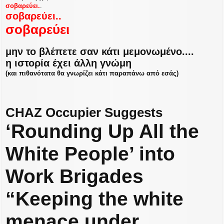
σοβαρεύει.
.
ο
σοβαρεύει..
σ
ί
σοβαρεύει
ε
υ
σ
μην το βλέπετε σαν κάτι μεμονωμένο....
η
η ιστορία έχει άλλη γνώμη
(και πιθανότατα θα γνωρίζει κάτι παραπάνω από εσάς)
CHAZ Occupier Suggests
‘Rounding Up All the
White People’ into
Work Brigades
“Keeping the white
menace under