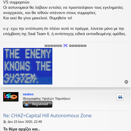
VS συμμοριτών.
Οι αστυνομικοί θα λάβουν εντολές να προστατέψουν τους εγκληματίες
αναρχικούς, και θα τεθούν απέναντι στους συμμορίτες.
Και εκεί θα γίνει μακελειό. Θυμηθείτε το!
υ.γ: εχω την εντύπωση ότι πλέον αυτό το πράγμα, λύνεται μόνο με την
επέμβαση της Seal Team 6, ή αντίστοιχης ειδικά εκπαιδευμένης ομάδας.
₪₪₪₪₪₪
ЭЄ
₪₪₪₪₪₪
ο
ρ
vaskos
υ
Ιδεογραφίτης Υψηλών Ταχυτήτων
ή
Re: CHAZ=Capital Hill Autonomous Zone
Δ
Δευ 15 Ιουν 2020, 22:48
η
Το θέμα αρχίζει και..
μ