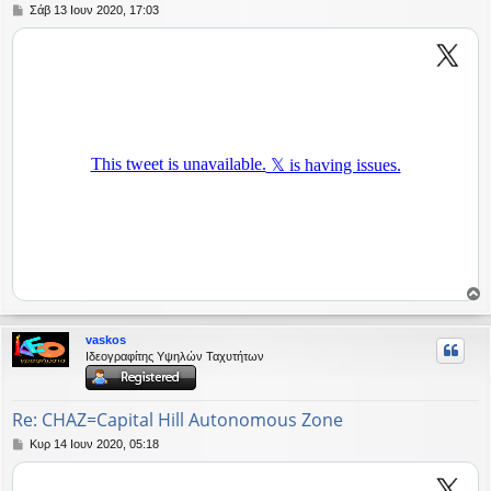
Δ
Σάβ 13 Ιουν 2020, 17:03
η
μ
ο
σ
ί
ε
υ
σ
η
ο
ρ
vaskos
υ
Ιδεογραφίτης Υψηλών Ταχυτήτων
ή
Re: CHAZ=Capital Hill Autonomous Zone
Δ
Κυρ 14 Ιουν 2020, 05:18
η
μ