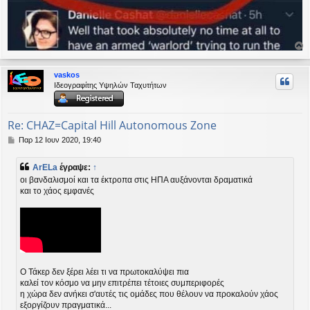
ο
ρ
vaskos
υ
Ιδεογραφίτης Υψηλών Ταχυτήτων
ή
Re: CHAZ=Capital Hill Autonomous Zone
Δ
Παρ 12 Ιουν 2020, 19:40
η
μ
ArELa
έγραψε:
↑
ο
οι βανδαλισμοί και τα έκτροπα στις ΗΠΑ αυξάνονται δραματικά
σ
και το χάος εμφανές
ί
ε
υ
σ
η
Ο Τάκερ δεν ξέρει λέει τι να πρωτοκαλύψει πια
καλεί τον κόσμο να μην επιτρέπει τέτοιες συμπεριφορές
η χώρα δεν ανήκει σ'αυτές τις ομάδες που θέλουν να προκαλούν χάος
εξοργίζουν πραγματικά...