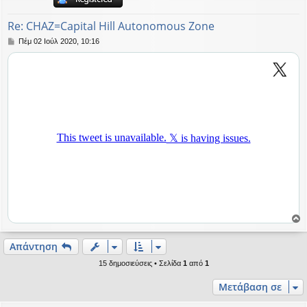
ή
Re: CHAZ=Capital Hill Autonomous Zone
Δ
Πέμ 02 Ιούλ 2020, 10:16
η
μ
ο
σ
ί
ε
υ
σ
η
ο
ρ
Απάντηση
υ
15 δημοσιεύσεις • Σελίδα
1
από
1
ή
Μετάβαση σε