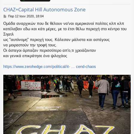
η
εις
CHAZ=Capital Hill Autonomous Zone
Δ
Παρ 12 Ιουν 2020, 18:04
η
Ομάδα αναρχικών που δε θέλουν να'ναι αμερικανοί πολίτες κλπ κλπ
μ
κατέλαβαν εδω και κάτι μέρες, με το έτσι θέλω περιοχή στο κέντρο του
ο
σ
Σηατλ
ί
ως "αυτόνομη" περιοχή τους. Κάλεσαν μάλιστα και αστέγους
ε
να μοιραστούν την τροφή τους.
υ
Οι άστεγοι άρπαζαν περισσότερο απ'ο,τι χρειάζονταν
σ
και γενικά επικράτησε ένα ψιλοχάος
η
https://www.zerohedge.com/political/it- ... cend-chaos