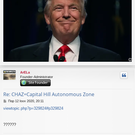
ο
ρ
ArELa
υ
Founder-Administrator
ή
Re: CHAZ=Capital Hill Autonomous Zone
Δ
Παρ 12 Ιουν 2020, 20:11
η
viewtopic.php?p=329824#p329824
μ
ο
σ
ί
??????
ε
υ