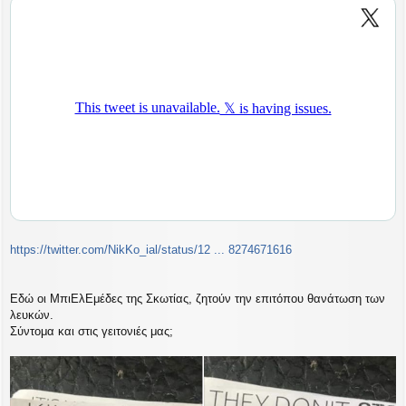
υ
σ
η
https://twitter.com/NikKo_ial/status/12 ... 8274671616
Eδώ οι ΜπιΕλΕμέδες της Σκωτίας, ζητούν την επιτόπου θανάτωση των
λευκών.
Σύντομα και στις γειτονιές μας;