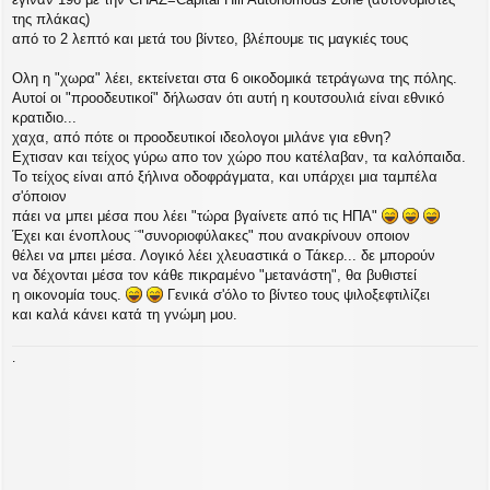
της πλάκας)
από το 2 λεπτό και μετά του βίντεο, βλέπουμε τις μαγκιές τους
Ολη η "χωρα" λέει, εκτείνεται στα 6 οικοδομικά τετράγωνα της πόλης.
Αυτοί οι "προοδευτικοί" δήλωσαν ότι αυτή η κουτσουλιά είναι εθνικό
κρατιδιο...
χαχα, από πότε οι προοδευτικοί ιδεολογοι μιλάνε για εθνη?
Εχτισαν και τείχος γύρω απο τον χώρο που κατέλαβαν, τα καλόπαιδα.
Το τείχος είναι από ξήλινα οδοφράγματα, και υπάρχει μια ταμπέλα
σ'όποιον
πάει να μπει μέσα που λέει "τώρα βγαίνετε από τις ΗΠΑ"
Έχει και ένοπλους ¨"συνοριοφύλακες" που ανακρίνουν οποιον
θέλει να μπει μέσα. Λογικό λέει χλευαστικά ο Τάκερ... δε μπορούν
να δέχονται μέσα τον κάθε πικραμένο "μετανάστη", θα βυθιστεί
η οικονομία τους.
Γενικά σ'όλο το βίντεο τους ψιλοξεφτιλίζει
και καλά κάνει κατά τη γνώμη μου.
.