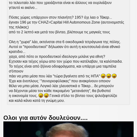
το τελευταίο λέει που χρειάζονται είναι κι άλλους να ουρλιάζουν
γι'αυτό κι εκείνο...
Πόσες χώρες υπάρχουν στον πλανήτη? 195? όχι λεει ο Τάκερ...
έγιναν 196 με την CHAZ=Capital Hill Autonomous Zone (αυτονομιστές
της πλάκας)
από το 2 λεπτό και μετά του βίντεο, βλέπουμε τις μαγκιές τους
Ολη η "χωρα" λέει, εκτείνεται στα 6 οικοδομικά τετράγωνα της πόλης.
Αυτοί οι "προοδευτικοί" δήλωσαν ότι αυτή η κουτσουλιά είναι εθνικό
κρατιδιο...
χαχα, από πότε οι προοδευτικοί ιδεολογοι μιλάνε για εθνη?
Εχτισαν και τείχος γύρω απο τον χώρο που κατέλαβαν, τα καλόπαιδα.
Το τείχος είναι από ξήλινα οδοφράγματα, και υπάρχει μια ταμπέλα
σ'όποιον
πάει να μπει μέσα που λέει "τώρα βγαίνετε από τις ΗΠΑ"
Έχει και ένοπλους ¨"συνοριοφύλακες" που ανακρίνουν οποιον
θέλει να μπει μέσα. Λογικό λέει χλευαστικά ο Τάκερ... δε μπορούν
να δέχονται μέσα τον κάθε πικραμένο "μετανάστη", θα βυθιστεί
η οικονομία τους.
Γενικά σ'όλο το βίντεο τους ψιλοξεφτιλίζει
και καλά κάνει κατά τη γνώμη μου.
Ολοι για αυτόν δουλεύουν....