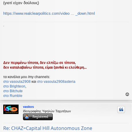
(γιατί είχαν δούλους)
https://www.realclearpolitics.com/video ... _down.html
.
Δεν περιμένω τίποτα, δεν ελπίζω σε τίποτα,
δεν καταλαβαίνω τίποτα, είμαι ξανθιά κι ελεύθερη...
τα κανάλια μου /my channels:
στο vasoula2908
και
στο vasoula2908asteria
στο Βrighteon
,
στο Bitchute
στο Rumble
ο
ρ
vaskos
υ
Ιδεογραφίτης Υψηλών Ταχυτήτων
ή
Re: CHAZ=Capital Hill Autonomous Zone