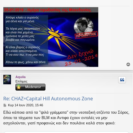
ο
ρ
Aquila
υ
Επίτιμος
ή
Re: CHAZ=Capital Hill Autonomous Zone
Δ
Κυρ 14 Ιουν 2020, 15:46
η
Εδώ κάποια από τα "ψιλά γράμματα" στην νεοταξική ατζέντα του Σόρος,
μ
όπου τα τάγματα των ΒLM και Αντιφα έχουν εντολές να μην
ο
σ
ασχολούνται, γιατί προφανώς και δεν πουλάνε καλά στον φακό:
ί
ε