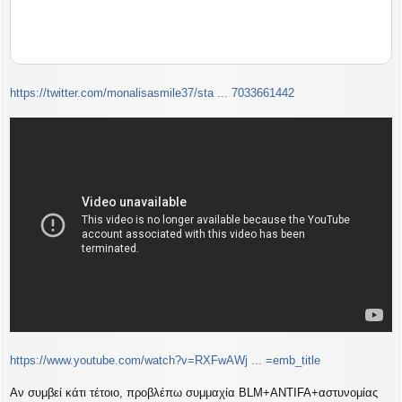
https://twitter.com/monalisasmile37/sta ... 7033661442
https://www.youtube.com/watch?v=RXFwAWj ... =emb_title
Αν συμβεί κάτι τέτοιο, προβλέπω συμμαχία BLM+ΑNTIFA+αστυνομίας