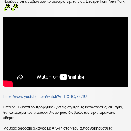
Νομίζουν ότι αναβιώνουν το σενάριο της ταινίας Escape from New York.
https://www.youtube.com/watch?v=TlXHCykk7fU
Όποιος θυμάται το προφητικό (για τις σημερινές καταστάσεις) σενάριο,
θα καταλάβει τον παραλληλισμό μου, διαβαζοντας την παρακάτω
είδηση:
Mαύρος αφροαμερικανος με ΑΚ-47 στο χέρι, αυτοανακηρύσσεται