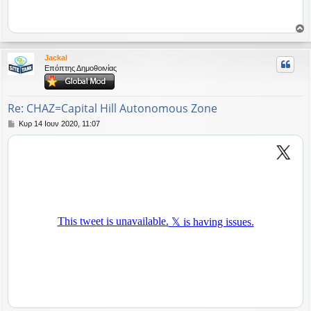
ο
ρ
Jackal
υ
Επόπτης Δημοθοινίας
ή
Re: CHAZ=Capital Hill Autonomous Zone
Δ
Κυρ 14 Ιουν 2020, 11:07
η
μ
ο
σ
ί
ε
υ
σ
η