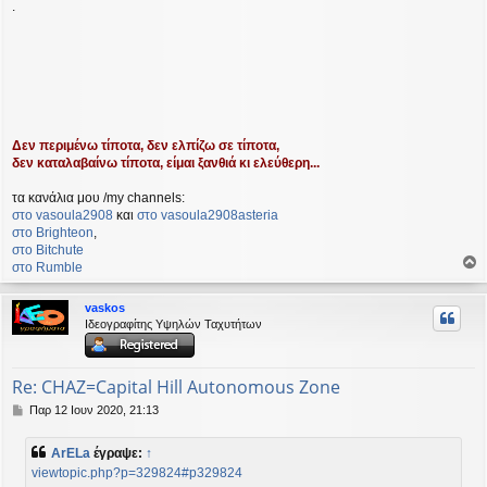
.
σ
η
Δεν περιμένω τίποτα, δεν ελπίζω σε τίποτα,
δεν καταλαβαίνω τίποτα, είμαι ξανθιά κι ελεύθερη...
τα κανάλια μου /my channels:
στο vasoula2908
και
στο vasoula2908asteria
στο Βrighteon
,
στο Bitchute
στο Rumble
ο
ρ
vaskos
υ
Ιδεογραφίτης Υψηλών Ταχυτήτων
ή
Re: CHAZ=Capital Hill Autonomous Zone
Δ
Παρ 12 Ιουν 2020, 21:13
η
μ
ArELa
έγραψε:
↑
ο
viewtopic.php?p=329824#p329824
σ