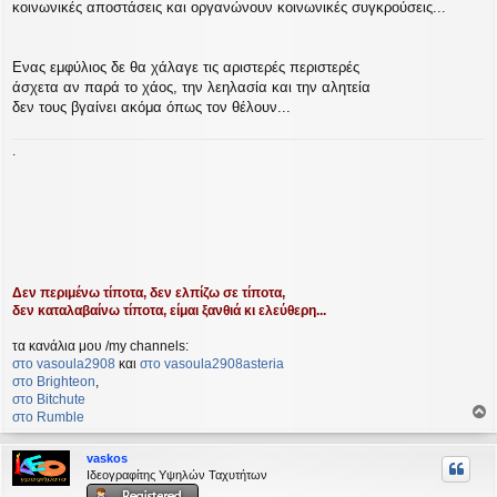
κοινωνικές αποστάσεις και οργανώνουν κοινωνικές συγκρούσεις...
Ενας εμφύλιος δε θα χάλαγε τις αριστερές περιστερές
άσχετα αν παρά το χάος, την λεηλασία και την αλητεία
δεν τους βγαίνει ακόμα όπως τον θέλουν...
.
Δεν περιμένω τίποτα, δεν ελπίζω σε τίποτα,
δεν καταλαβαίνω τίποτα, είμαι ξανθιά κι ελεύθερη...
τα κανάλια μου /my channels:
στο vasoula2908
και
στο vasoula2908asteria
στο Βrighteon
,
στο Bitchute
στο Rumble
ο
ρ
vaskos
υ
Ιδεογραφίτης Υψηλών Ταχυτήτων