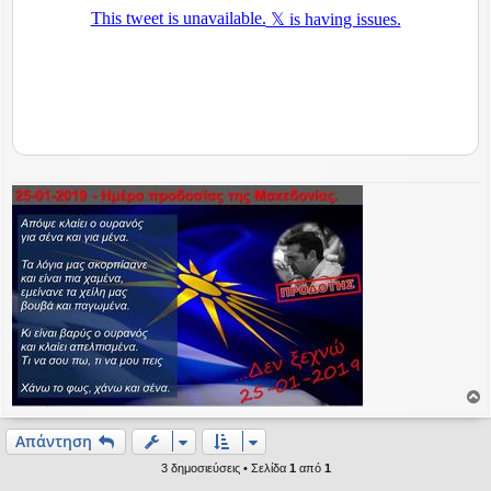
η
ο
ρ
Απάντηση
υ
3 δημοσιεύσεις • Σελίδα
1
από
1
ή