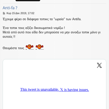
η
εις
Anti-fa ?
Δ
Κυρ 15 Δεκ 2019, 17:02
η
Έχουμε φέρει σε διάφορα τοπικς τα "ωραία" των Antifa.
μ
ο
σ
Ένα τοπικ τους αξίζει δικαιωματικά νομίζω !
ί
Μετά από αυτό που είδα δεν μπορούσα να μην ανοιξω τοπικ μόνο γι
ε
αυτούς !!
υ
σ
η
Θαυμάστε τους