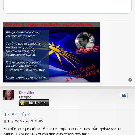
ο
ρ
Dhmellhn
υ
Επίτιμος
ή
Re: Anti-fa ?
Δ
Παρ 27 Δεκ 2019, 19:05
η
Ξεκάθαρα πρακτόρια. Δείτε την αφίσα αυτών των αλητηρίων για τη
μ
Λιβύη. Έχω κάνει και σχετική ανάρτηση στο ΦΒ:
ο