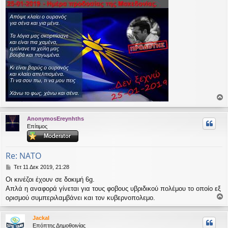
ο
ρ
AnonymosEreynhths
υ
Επίτιμος
ή
Re: NATO
Δ
Τετ 11 Δεκ 2019, 21:28
η
Οι κινέζοι έχουν σε δοκιμή 6g.
μ
Απλά η αναφορά γίνεται για τους φοβους υβριδικού πολέμου το οποίο εξ
ο
σ
ορισμού συμπεριλαμβάνει και τον κυβερνοπολεμο.
ο
ί
ε
ρ
Jackal
υ
υ
Επόπτης Δημοθοινίας
σ