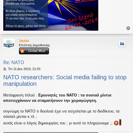
ο
ρ
Jackal
υ
Επόπτης Δημοθοινίας
ή
Re: NATO
Δ
Τετ 11 Δεκ 2019, 21:03
η
NATO researchers: Social media failing to stop
μ
ο
manipulation
σ
ί
Μετάφραση τίτλού :
Ερευνητές του ΝΑΤΟ : τα σοσιαλ μίντια
ε
υ
αποτυγχάνουν να σταματήσουν την χειραγώγηση.
σ
η
συγνώμη το ΝΑΤΟ τι δουλειά έχει να ασχολείται με το διαδίκτυο, τα
σόσιαλ μίντια κ.τλ ;
αυτός είναι ο λόγος δημιουργίας του ; γι αυτό το πληρώνουμε ;;