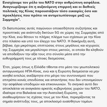
Ενισχύουμε τον ρόλο του ΝΑΤΟ στην ανθρώπινη ασφάλεια.
Αναγνωρίζουμε ότι η αυξανόμενη επιρροή και οι διεθνείς
πολιτικές της Κίνας παρουσιάζουν τόσο ευκαιρίες όσο και
προκλήσεις που πρέπει να αντιμετωπίσουμε μαζί ως
Συμμαχία”.
Οι διατυπώσεις αυτές παγώνουν οποιεσδήποτε συζητήσεις και
προοπτικές για ανάπτυξη δικτύων 5G σε χώρες της Συμμαχίας από
την Κίνα, ενώ θέτουν το πλήρες πλέγμα των σχέσεων με την Κίνα
στο πλαίσιο και υπό τον έλεγχο του NATO. Η διακήρυξη αυτή,
βέβαια, έχει μικρότερες επιπτώσεις στους μεγάλους και ισχυρούς
της Συμμαχίας και μεγαλύτερο στους μικτούς, οι οποίοι θα κληθούν
να αποδείξουν την αξία τους στο σύνολο μέσα από την
ευθυγράμμισή τους με τέτοιες δεσμεύσεις.
Έτσι, χώρες όπως η Ελλάδα τίθενται στο μέσο του γεωπολιτικού
ανταγωνισμού ΗΠΑ-Κίνας, ενώ και η Ευρώπη δεσμεύεται να μην
κινηθεί εντελώς ανεξάρτητα στο μέτρο του συντονισμού που
επιτρέπει κοινές επενδύσεις και απαντήσεις που δεν υπονομεύουν
την ασφάλεια υποδομών και επικοινωνιών. Το σκηνικό αυτό δεν
αποκλείεται να αναγκάσει αρκετές κυβερνήσεις χωρών του NATO,
ιδιαίτερα στα Βαλκάνια και την Ανατολική Ευρώπη, να
αναθεωρήσουν τις σχέσεις τους με τον Κίνα, περιορίζοντας τα
σημεία ανάπτυξης τους, με αποκλεισμό ευαίσθητων τομέων.