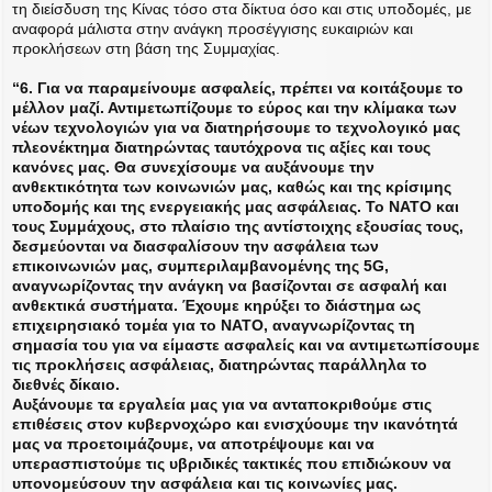
τη διείσδυση της Κίνας τόσο στα δίκτυα όσο και στις υποδομές, με
αναφορά μάλιστα στην ανάγκη προσέγγισης ευκαιριών και
προκλήσεων στη βάση της Συμμαχίας.
“6. Για να παραμείνουμε ασφαλείς, πρέπει να κοιτάξουμε το
μέλλον μαζί. Αντιμετωπίζουμε το εύρος και την κλίμακα των
νέων τεχνολογιών για να διατηρήσουμε το τεχνολογικό μας
πλεονέκτημα διατηρώντας ταυτόχρονα τις αξίες και τους
κανόνες μας. Θα συνεχίσουμε να αυξάνουμε την
ανθεκτικότητα των κοινωνιών μας, καθώς και της κρίσιμης
υποδομής και της ενεργειακής μας ασφάλειας. Το ΝΑΤΟ και
τους Συμμάχους, στο πλαίσιο της αντίστοιχης εξουσίας τους,
δεσμεύονται να διασφαλίσουν την ασφάλεια των
επικοινωνιών μας, συμπεριλαμβανομένης της 5G,
αναγνωρίζοντας την ανάγκη να βασίζονται σε ασφαλή και
ανθεκτικά συστήματα. Έχουμε κηρύξει το διάστημα ως
επιχειρησιακό τομέα για το ΝΑΤΟ, αναγνωρίζοντας τη
σημασία του για να είμαστε ασφαλείς και να αντιμετωπίσουμε
τις προκλήσεις ασφάλειας, διατηρώντας παράλληλα το
διεθνές δίκαιο.
Αυξάνουμε τα εργαλεία μας για να ανταποκριθούμε στις
επιθέσεις στον κυβερνοχώρο και ενισχύουμε την ικανότητά
μας να προετοιμάζουμε, να αποτρέψουμε και να
υπερασπιστούμε τις υβριδικές τακτικές που επιδιώκουν να
υπονομεύσουν την ασφάλεια και τις κοινωνίες μας.