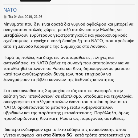
η
εις
NATO
Δ
Τετ 04 Δεκ 2019, 21:26
η
Μηνύματα που δεν είναι ορατά δια γυμνού οφθαλμού και μπορεί να
μ
αναγκάσουν πολλές χώρες, μεταξύ αυτών και την Ελλάδα, να
ο
μεταβάλλουν ευρύτερους γεωστρατηγικούς και γεωοικονομικούς
σ
ί
σχεδιασμούς, περιείχε η κοινή διακήρυξη του NATO, που προέκυψε
ε
από τη Σύνοδο Κορυφής της Συμμαχίας στο Λονδίνο.
υ
σ
Παρά τις πολλές και διάχυτες αντιπαραθέσεις, πληγές και
η
αντεγκλήσεις, το NATO βρήκε τη συνοχή που απαιτούνταν για να
τοποθετηθεί απέναντι σε Ρωσία και Κίνα, δημιουργώντας μέτωπο
κατά των αναθεωρητικών δυνάμεων, που επιχειρούν να
ξαναγράψουν το βιβλίο κανόνων της διεθνούς κοινότητας.
Στο ανακοινωθέν της Συμμαχίας εκτός από τις αναφορές στην
αύξηση των “επενδύσεων’ σε εξοπλισμό, υποδομές και τεχνολογία,
σκιαγραφείται το πλέγμα απειλών έναντι του οποίου αμύνεται το
NATO, οριοθετώντας το μέτωπο μεταξύ κυβερνοαπειλών,
υβριδικών και της παράτυπης μετανάστευσης. Παράλληλα, όμως
προσδιορίζονται η Κίνα και η Ρωσία ως παράγοντες αστάθειας.
Ιδιαίτερο ενδιαφέρον έχει το έκτο εδάφιο της ανακοίνωσης όπου
γίνεται αναφορά
και στα δίκτυα 5G
, κατά τρόπο αποτρεπτικό για