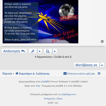
ο
ρ
Απάντηση
υ
4 δημοσιεύσεις • Σελίδα
1
από
1
ή
Μετάβαση σε
Πόρταλ
Ευρετήριο Δ. Συζήτησης
Επικοινωνήστε μαζί μας
Δημιουργήθηκε από
phpBB
® Forum Software © phpBB Limited
Style από
Arty
- Ενημέρωση phpBB 3.2 από MrGaby
Ελληνική μετάφραση από το
phpbbgr.com
Απόρρητο
|
Όροι
GZIP: On