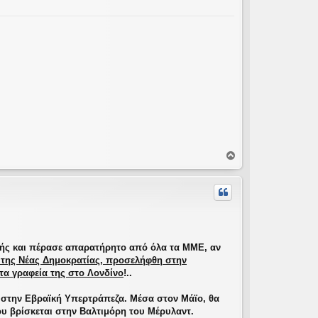
Κ
ο
ρ
υ
φ
ή
ής και πέρασε απαρατήρητο από όλα τα ΜΜΕ, αν
 της Νέας Δημοκρατίας, προσελήφθη στην
τα γραφεία της στο Λονδίνο
!..
ς στην Εβραϊκή Υπερτράπεζα. Μέσα στον Μάϊο, θα
ου βρίσκεται στην Βαλτιμόρη του Μέρυλαντ.