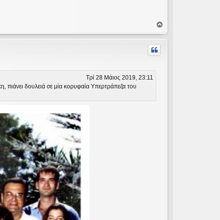
Κ
ο
ρ
υ
φ
ή
Τρί 28 Μάιος 2019, 23:11
, πιάνει δουλειά σε μία κορυφαία Υπερτράπεζα του