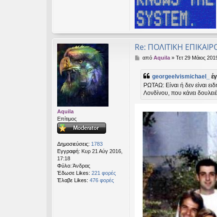
Re: ΠΟΛΙΤΙΚΗ ΕΠΙΚΑΙΡ
Δ
από
Aquila
»
Τετ 29 Μάιος 201
η
μ
georgeelvismichael_
έγ
ο
ΡΩΤΑΩ: Είναι ή δεν είναι ε
σ
Λονδίνου, που κάνει δουλει
ί
ε
υ
Aquila
σ
Επίτιμος
η
Δημοσιεύσεις:
1783
Εγγραφή:
Κυρ 21 Αύγ 2016,
17:18
Φύλο:
Άνδρας
Έδωσε Likes:
221 φορές
Έλαβε Likes:
476 φορές