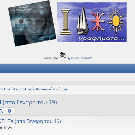
ορφα ταξίδια του νού...
Hosted by:
SystemFreaks
™
Πολιτική-Γεωπολιτικά- Κοινωνικά Κινήματα
(απο Γεναρη του 19)
Αναζήτηση
Ειδική αναζήτηση
ΟΤΗΤΑ (απο Γεναρη του 19)
9, 19:24