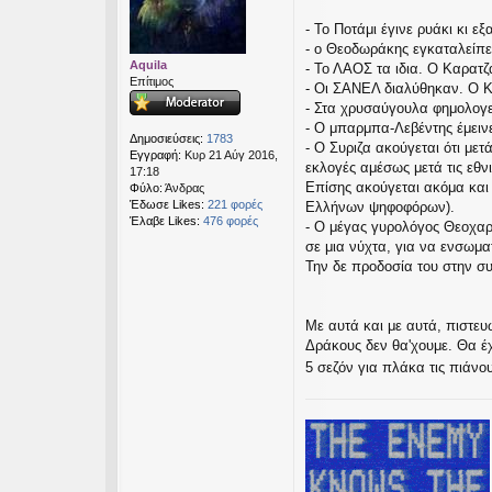
σ
ί
- Το Ποτάμι έγινε ρυάκι κι ε
ε
- ο Θεοδωράκης εγκαταλείπει
υ
Aquila
- Το ΛΑΟΣ τα ιδια. Ο Καρατζ
σ
Επίτιμος
- Οι ΣΑΝΕΛ διαλύθηκαν. Ο 
η
- Στα χρυσαύγουλα φημολογε
- Ο μπαρμπα-Λεβέντης έμειν
Δημοσιεύσεις:
1783
- Ο Συριζα ακούγεται ότι με
Εγγραφή:
Κυρ 21 Αύγ 2016,
εκλογές αμέσως μετά τις εθν
17:18
Επίσης ακούγεται ακόμα και
Φύλο:
Άνδρας
Έδωσε Likes:
221 φορές
Ελλήνων ψηφοφόρων).
Έλαβε Likes:
476 φορές
- Ο μέγας γυρολόγος Θεοχαρ
σε μια νύχτα, για να ενσωματ
Την δε προδοσία του στην σ
Με αυτά και με αυτά, πιστευ
Δράκους δεν θα'χουμε. Θα έ
5 σεζόν για πλάκα τις πιάνο