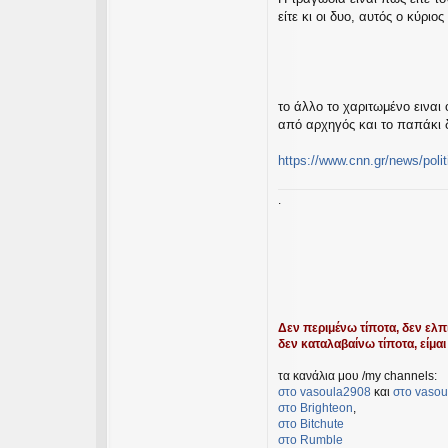
είτε κι οι δυο, αυτός ο κύρι
το άλλο το χαριτωμένο ειναι
από αρχηγός και το παπάκι 
https://www.cnn.gr/news/politi
.
Δεν περιμένω τίποτα, δεν ελπί
δεν καταλαβαίνω τίποτα, είμαι 
τα κανάλια μου /my channels:
στο vasoula2908
και
στο vasou
στο Βrighteon
,
στο Bitchute
στο Rumble