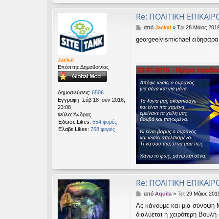
Re: ΠΟΛΙΤΙΚΗ ΕΠΙΚΑΙΡ
Δ
από
Jackal
»
Τρί 28 Μάιος 2019
η
georgeelvismichael ειδησάρα
μ
ο
σ
Jackal
ί
Επόπτης Δημοθοινίας
ε
υ
σ
Δημοσιεύσεις:
6506
η
Εγγραφή:
Σάβ 18 Ιουν 2016,
23:08
Φύλο:
Άνδρας
Έδωσε Likes:
554 φορές
Έλαβε Likes:
768 φορές
Re: ΠΟΛΙΤΙΚΗ ΕΠΙΚΑΙΡ
Δ
από
Aquila
»
Τετ 29 Μάιος 201
η
Ας κάνουμε και μια σύνοψη Μ
μ
διαλύεται η χειρότερη Βουλή 
ο