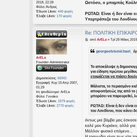
2018, 22:28
Ωστόσο, ο μπαμπάς Κούλη
Φύλο:
Άνδρας
Έδωσε Likes:
440 φορές
ΡΩΤΑΩ: Είναι ή δεν είναι
Έλαβε Likes:
170 φορές
Υπερτράπεζα του Λονδίνου,
Re: ΠΟΛΙΤΙΚΗ ΕΠΙΚΑΙΡ
Δ
από
ArELa
»
Τρί 28 Μάιος 2019
η
μ
georgeelvismichael_
έγ
ο
σ
ArELa
ί
Founder-Administrator
Το αποκάλυψε η δημοσιογρ
ε
υ
για είδηση πρώτου μεγέθου
σ
ετοιμάζεται να πιάσει δου
Δημοσιεύσεις:
66942
η
Εγγραφή:
Κυρ 15 Απρ 2007,
Μάλιστα, το περασμένο καλ
01:29
αποφοιτήσεώς της από το
Irc ψευδώνυμο:
ArELa
μπορέσει να παρευρεθεί,
Φύλο:
Γυναίκα
Έδωσε Likes:
1879 φορές
Έλαβε Likes:
2770 φορές
ΡΩΤΑΩ: Είναι ή δεν είναι 
του Λονδίνου, που κάνει δ
όντως μια βόμβα μας έσκασε
καλέ μου Κυριάκο, αλλά για 
Μάλλον φυσικό επόμενο...
Η τραγωδία είναι πως είτε το