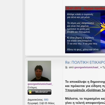
Re: ΠΟΛΙΤΙΚΗ ΕΠΙΚΑΙΡ
Δ
από
georgeelvismichael_
»
Τρ
η
μ
ο
σ
Το αποκάλυψε η δημοσιογ
georgeelvismichael_
ί
και πρόκειται για είδηση 
Επίτιμος
ε
Υπερτράπεζα «Goldman Sac
υ
σ
Μάλιστα, το περασμένο κα
η
Δημοσιεύσεις:
880
γίνει η τελετή αποφοιτήσε
Εγγραφή:
Σάβ 05 Μάιος