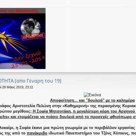
ΟΤΗΤΑ (απο Γεναρη του 19)
ί 28 Μάιος 2019, 23:11
Αποφοίτηση... και "δουλειά" με το καλημέρα
ράφος Αριστοτελία Πελώνη στην «Καθημερινή» της περασμένης Κυριακ
πρώτου μεγέθους:
Η Σοφία Μητσοτάκη, η μεγαλύτερη κόρη του Αρχηγού
hs» και ετοιμάζεται να πιάσει δουλειά από το προσεχές φθινόπωρο σ
λοκαίρι, η Σοφία έκανε μια πρώτη γνωριμία με το περιβάλλον εργασία
ώς της από το
πανάκριβο
ιδιωτικό Πανεπιστήμιο του Τζόνς Χόπκινς, π