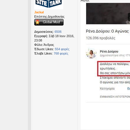
Αυτό.
μ
εις
ο
σ
Jackal
ί
Επόπτης Δημοθοινίας
ε
υ
σ
Δημοσιεύσεις:
6506
η
Εγγραφή:
Σάβ 18 Ιουν 2016,
23:08
Φύλο:
Άνδρας
Έδωσε Likes:
554 φορές
Έλαβε Likes:
768 φορές