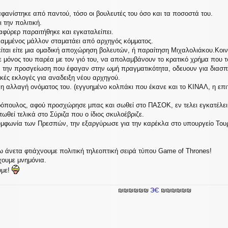
ξαφανίστηκε από παντού, τόσο οι βουλευτές του όσο και τα ποσοστά του.
 την πολιτική.
αφύρερ παραιτήθηκε και εγκαταλείπει.
Καμμένος μάλλον σταματάει από αρχηγός κόμματος.
ίται είτε μια ομαδική αποχώρηση βολευτών, ή παραίτηση Μιχαλολιάκου.Κοιν
ε μόνος του παρέα με τον γιό του, να απολαμβάνουν το κρατικό χρήμα που τ
τά την προσγείωση που έφαγαν στην ωμή πραγματικότητα, οδευουν για διασπ
ικές εκλογές για αναδειξη νέου αρχηγού.
 η αλλαγή ονόματος του. (εγγυημένο κολπάκι που έκανε και το ΚΙΝΑΛ, η επι
όπουλος, αφού προσχώρησε μπας και σωθεί στο ΠΑΣΟΚ, εν τελει εγκατέλε
ωθεί τελικά στο Σύριζα που ο ίδιος σκυλοέβριζε.
υμφωνία των Πρεσπών, την εξαργύρωσε για την καρέκλα στο υπουργείο Τουρι
ω άνετα φτιάχνουμε πολιτική τηλεοπτική σειρά τύπου Game of Thrones!
χουμε μνημόνια.
υμε!
₪₪₪₪₪₪
ЭЄ
₪₪₪₪₪₪