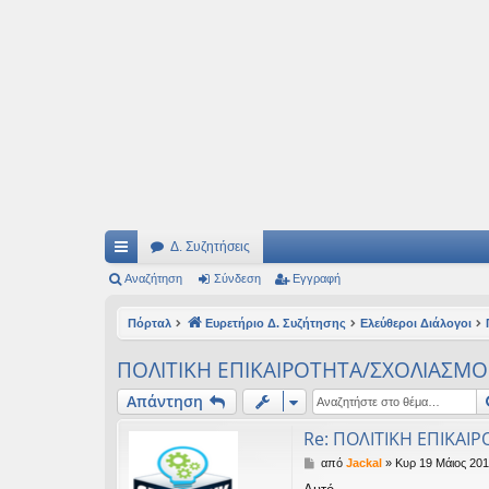
Ιδεογραφήματα
Αυτός ο τόπος φιλοδοξεί να ανοίγει μονοπάτια για τα συναρπαστικά και όμ
Δ. Συζητήσεις
ρή
Αναζήτηση
Σύνδεση
Εγγραφή
γο
Πόρταλ
Ευρετήριο Δ. Συζήτησης
Ελεύθεροι Διάλογοι
ρε
ΠΟΛΙΤΙΚΗ ΕΠΙΚΑΙΡΟΤΗΤΑ/ΣΧΟΛΙΑΣΜΟΙ 
ς
Απάντηση
συ
Re: ΠΟΛΙΤΙΚΗ ΕΠΙΚΑΙΡ
νδ
Δ
από
Jackal
»
Κυρ 19 Μάιος 201
έσ
η