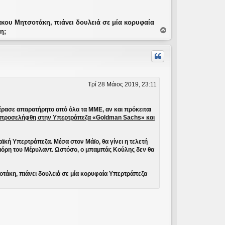
κου Μητσοτάκη, πιάνει δουλειά σε μία κορυφαία
Κ
η;
ο
ρ
υ
φ
ή
Τρί 28 Μάιος 2019, 23:11
ρασε απαρατήρητο από όλα τα ΜΜΕ, αν και πρόκειται
, προσελήφθη στην Υπερτράπεζα «Goldman Sachs» και
ϊκή Υπερτράπεζα. Μέσα στον Μάϊο, θα γίνει η τελετή
ιμόρη του Μέρυλαντ. Ωστόσο, ο μπαμπάς Κούλης δεν θα
οτάκη, πιάνει δουλειά σε μία κορυφαία Υπερτράπεζα