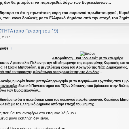
ς δεν θα μπορέσει να παρευρεθεί, λόγω των Ευρωεκλογών…
 ειδησάρα το ότι η πρωτότοκη κόρη του αυριανού πρωθυπουργού, Κυριά
 που κάνει δουλειές με το Ελληνικό Δημόσιο από την εποχή του Σημίτ
ΟΤΗΤΑ (απο Γεναρη του 19)
, 23:17
ραψε:
↑
Αποφοίτηση... και "δουλειά" με το καλημέρα
άφος Αριστοτελία Πελώνη στην «Καθημερινή» της περασμένης Κυριακής και πέ
ς:
Η Σοφία Μητσοτάκη, η μεγαλύτερη κόρη του Αρχηγού της Νέας Δημοκρατίας
λειά από το προσεχές φθινόπωρο στα γραφεία της στο Λονδίνο
!..
οκαίρι, η Σοφία έκανε μια πρώτη γνωριμία με το περιβάλλον εργασίας στην Εβρα
πανάκριβο
ιδιωτικό Πανεπιστήμιο του Τζόνς Χόπκινς, που βρίσκεται στην Βαλτ
 λόγω των Ευρωεκλογών…
ειδησάρα το ότι η πρωτότοκη κόρη του αυριανού πρωθυπουργού, Κυριάκου Μητσ
ουλειές με το Ελληνικό Δημόσιο από την εποχή του Σημίτη;
ς που θα την αναφέρω στο επομενο λάιβ μου
μένα μόνο έκπληξη δεν είναι.
ν επιλέξει ο κόσμος, είτε η σίνγκιουλαρ,